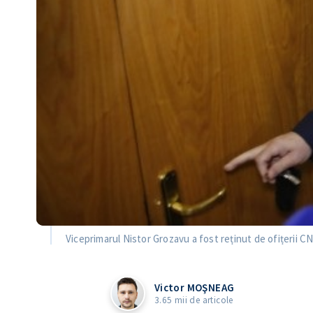
Viceprimarul Nistor Grozavu a fost reținut de ofițerii CNA
Victor MOŞNEAG
3.65 mii de articole