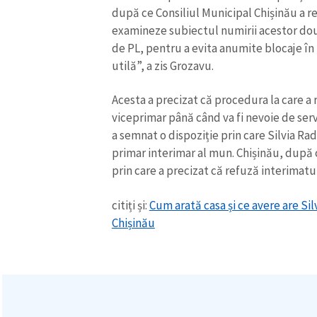
după ce Consiliul Municipal Chișinău a r
examineze subiectul numirii acestor do
de PL, pentru a evita anumite blocaje în 
utilă”, a zis Grozavu.
Acesta a precizat că procedura la care a 
viceprimar până când va fi nevoie de serv
a semnat o dispoziție prin care Silvia Ra
primar interimar al mun. Chișinău, dup
prin care a precizat că refuză interimatu
citiți și:
Cum arată casa și ce avere are Si
Chișinău