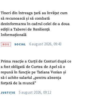
meu
Tineri din întreaga țară au învățat cum
rsonal
să recunoască și să combată
dezinformarea în cadrul celei de-a doua
ord cu
politica de
ediții a Taberei de Reziliență
Informațională
IREA
6 august 2026, 09:43
NOU
SOCIAL
Prima reacție a Curții de Conturi după ce
a fost obligată de Curtea de Apel să o
repună în funcție pe Tatiana Vozian și
să-i achite salariul „pentru absența
forțată de la muncă”
5 august 2026, 09:12
JUSTIȚIE