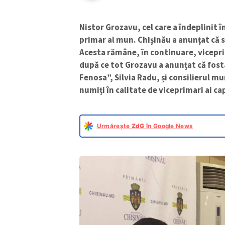
Nistor Grozavu, cel care a îndeplinit î
primar al mun. Chișinău a anunțat că s
Acesta rămâne, în continuare, viceprim
după ce tot Grozavu a anunțat că fost
Fenosa”, Silvia Radu, și consilierul m
numiți în calitate de viceprimari ai cap
Urmărește
ZdG
în Google News