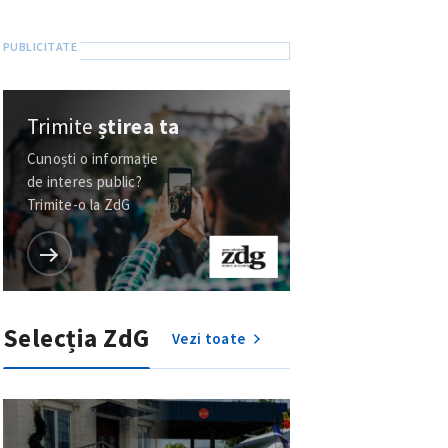
Trimite
știrea ta
Cunoști o informație
de interes public?
Trimite-o la ZdG
Selecția ZdG
Vezi toate