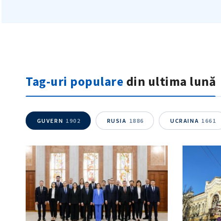
Tag-uri populare
din ultima lună
GUVERN
1902
RUSIA
1886
UCRAINA
1661