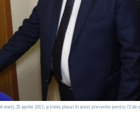
 marți, 25 aprilie 2017, și trimis plasat în arest preventiv pentru 72 de 