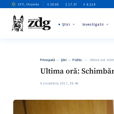
€
20.05
$
17.37
₽
0.214
23
°C
, Chișinău
Ştiri
Investigatii
+4
+1
+13
+10
Principală
—
Ştiri
—
Politic
— Ultima oră: Schim
+3
Ultima oră: Schimbăr
6 noiembrie 2017, 06:46