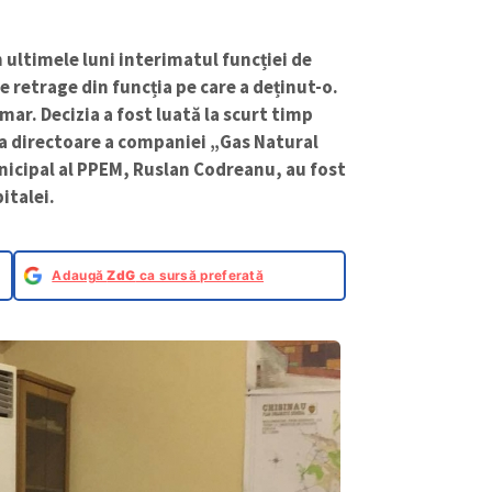
n ultimele luni interimatul funcției de
e retrage din funcția pe care a deținut-o.
ar. Decizia a fost luată la scurt timp
a directoare a companiei „Gas Natural
unicipal al PPEM, Ruslan Codreanu, au fost
italei.
Adaugă
ZdG
ca sursă preferată