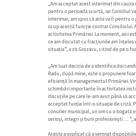
„Am acceptat acest interimat din cauza une
Link media
pentru o perioadă scurtă, iar Consiliul v
interimar, am spus că asta va fi pentru 
ocup acestă funcție contrar Consiliului.
activitatea Primăriei. La moment, aici e
Mesajul știrei
ce am discutat cu fracțiunile am înțeles 
situația”, a zis Grozavu, citind de pe o foa
„Am luat decizia de a identifica doi candi
Radu, după mine, este o propunere foar
eficiență în managementul Primăriei. Vin
schimbări importante în activitatea inst
discuțiile pe care le-am avut până să ac
acceptat funția într-o situație de criză. 
consilier municipal, un om cu o bogată ex
serioși, integri și buni profesioniști…. ”,
Acesta a explicat că a semnat dispozițiile