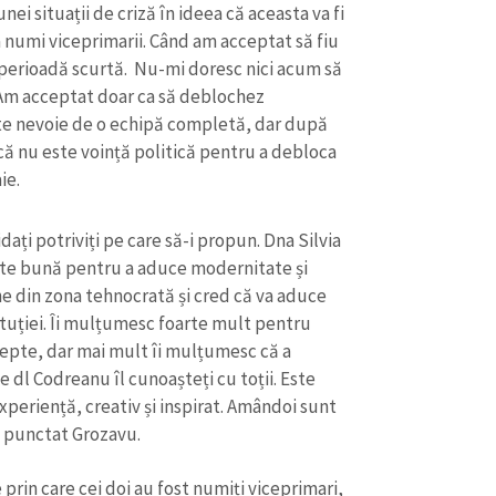
Email
+ Emailul 
i situații de criză în ideea că aceasta va fi
+ Link media
a numi viceprimarii. Când am acceptat să fiu
o perioadă scurtă. Nu-mi doresc nici acum să
Telefon
+ Telefon pe
 Am acceptat doar ca să deblochez
Am citit și sunt de ac
ste nevoie de o echipă completă, dar după
+ Mesajul știrei
confidențialitate
.
că nu este voință politică pentru a debloca
ie.
TRIMITE ȘT
dați potriviți pe care să-i propun. Dna Silvia
te bună pentru a aduce modernitate și
e din zona tehnocrată și cred că va aduce
ituției. Îi mulțumesc foarte mult pentru
cepte, dar mai mult îi mulțumesc că a
Pe dl Codreanu îl cunoașteți cu toții. Este
periență, creativ și inspirat. Amândoi sunt
 a punctat Grozavu.
 prin care cei doi au fost numiți viceprimari,