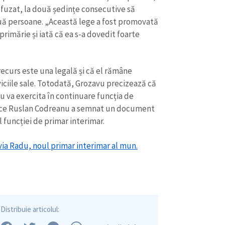
efuzat, la două ședințe consecutive să
uă persoane. „Această lege a fost promovată
primărie și iată că ea s-a dovedit foarte
recurs este una legală și că el rămâne
iciile sale. Totodată, Grozavu precizează că
du va exercita în continuare funcția de
ă ce Ruslan Codreanu a semnat un document
l funcției de primar interimar.
lvia Radu, noul primar interimar al mun.
Distribuie articolul: