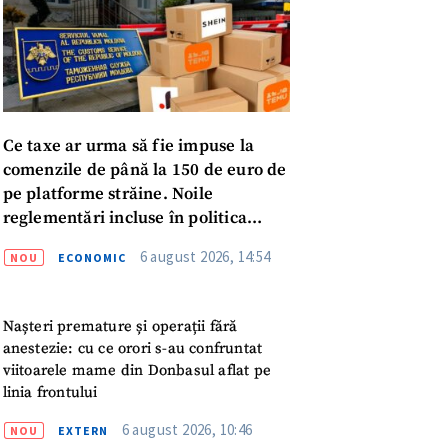
Ce taxe ar urma să fie impuse la
comenzile de până la 150 de euro de
pe platforme străine. Noile
reglementări incluse în politica
fiscală publicată pentru consultări
6 august 2026, 14:54
NOU
ECONOMIC
Nașteri premature și operații fără
anestezie: cu ce orori s-au confruntat
viitoarele mame din Donbasul aflat pe
linia frontului
meu
6 august 2026, 10:46
NOU
EXTERN