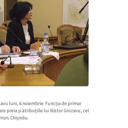
CONTACT SURSĂ
Sursă anonimă
+ Adaugă titlu
zavu luni, 6 noiembrie. Funcția de primar
re preia și atribuțiile lui Nistor Grozavu, cel
Nume
+ Numele 
mun. Chișinău.
+ Încarcă imagine