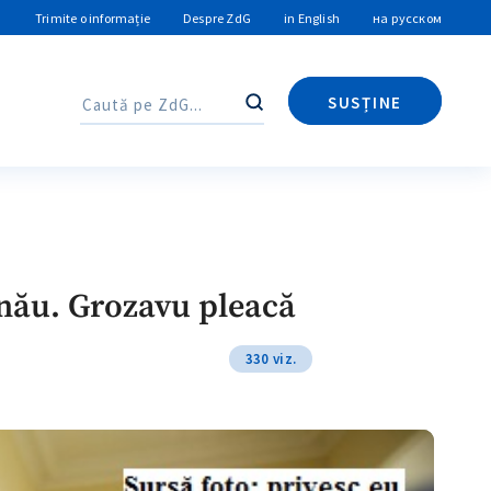
Trimite o informație
Despre ZdG
in English
на русском
SUSȚINE
Caută
Caută
inău. Grozavu pleacă
330 viz.