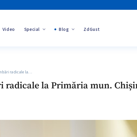
Video
Special
Blog
ZdGust
Banii tăi
bări radicale la…
+1
i radicale la Primăria mun. Chiș