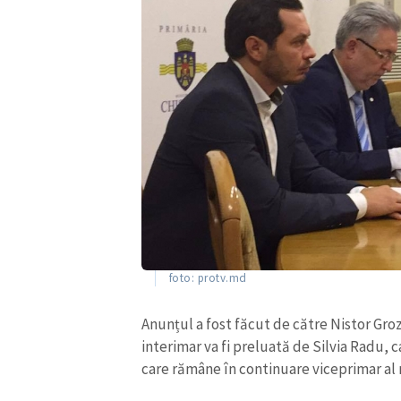
foto: protv.md
ȘTIREA MEA
Titlu știre
Anunțul a fost făcut de către Nistor Gro
interimar va fi preluată de Silvia Radu, ca
care rămâne în continuare viceprimar al 
Fotografie