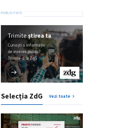
Trimite
știrea ta
Cunoști o informație
de interes public?
Trimite-o la ZdG
Selecția ZdG
Vezi toate