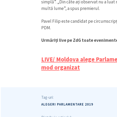
simplă”. „Din câte ați observat nu a lu
multă lume”, a spus premierul.
Pavel Filip este candidat pe circumscripț
PDM.
Urmăriți live pe ZdG toate evenimente
ȘTIREA MEA
Titlu știre
LIVE/ Moldova alege Parlamen
mod organizat
Fotografie
Link media
Tag-uri:
ALEGERI PARLAMENTARE 2019
Mesajul știrei