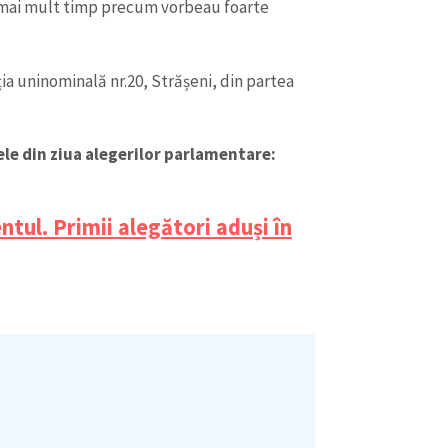
at mai mult timp precum vorbeau foarte
ia uninominală nr.20, Strășeni, din partea
le din ziua alegerilor parlamentare:
CONTACT SURSĂ
Sursă anonimă
+ Adaugă titlu
tul. Primii alegători aduși în
Nume
+ Numele 
+ Încarcă imagine
Email
+ Emailul 
+ Link media
Telefon
+ Telefon pe
Am citit și sunt de ac
+ Mesajul știrei
confidențialitate
.