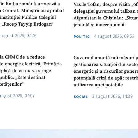
 în limba română urmează a
Vasile Tofan, despre vizita „of
la Comrat. Miniștrii au aprobat
delegației guvernului taliban 
Instituției Publice Colegiul
Afganistan la Chișinău: „Situa
 „Recep Tayyip Erdogan”
jenantă și inacceptabilă”
 august 2026, 07:46
4 august 2026, 09:52
POLITIC
ia CNMC de a reduce
Guvernul anunță noi măsuri 
e energie electrică, Primăria
gestionarea situației din secto
plică de ce nu va stinge
energetic și a riscurilor gener
public: „Este destinat
potențială criză de apă: restric
cetățenilor”
utilizarea apei potabile
august 2026, 07:07
3 august 2026, 14:39
SOCIAL