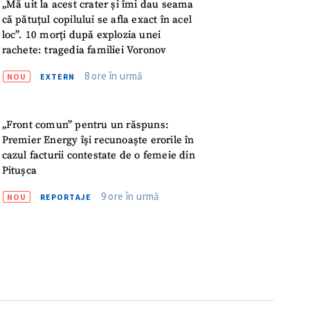
„Mă uit la acest crater și îmi dau seama
IREA
că pătuțul copilului se afla exact în acel
loc”. 10 morți după explozia unei
rachete: tragedia familiei Voronov
8 ore în urmă
NOU
EXTERN
„Front comun” pentru un răspuns:
Premier Energy își recunoaște erorile în
cazul facturii contestate de o femeie din
Pitușca
9 ore în urmă
NOU
REPORTAJE