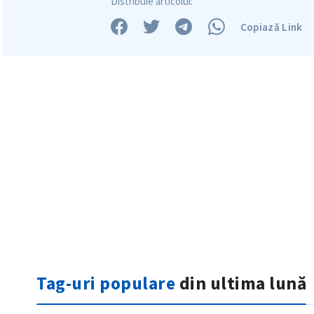
Distribuie articolul:
Copiază Link
Tag-uri populare
din ultima lună