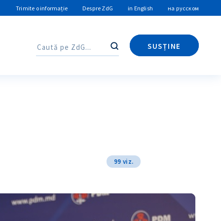
Trimite o informație
Despre ZdG
in English
на русском
SUSȚINE
Caută
Caută
99 viz.