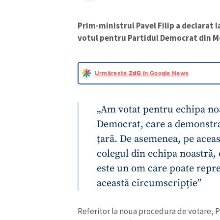
Prim-ministrul Pavel Filip
a declarat l
votul pentru Partidul Democrat din 
Urmărește
ZdG
în Google News
„Am votat pentru echipa noa
Democrat, care a demonstra
țară. De asemenea, pe acea
colegul din echipa noastră,
este un om care poate repr
această circumscripție”
Referitor la noua procedura de votare, Pa