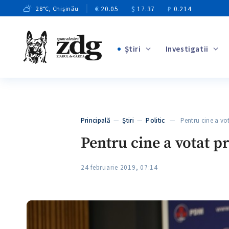
€
20.05
$
17.37
₽
0.214
28
°C
, Chișinău
Ştiri
Investigatii
+2
+2
+6
+3
Principală
—
Ştiri
—
Politic
— Pentru cine a vot
+7
Pentru cine a votat p
24 februarie 2019, 07:14