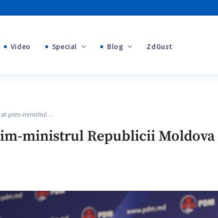
Video
Special
Blog
ZdGust
Banii tăi
+1
+1
+1
at prim-ministrul…
+1
+2
rim-ministrul Republicii Moldova
+1