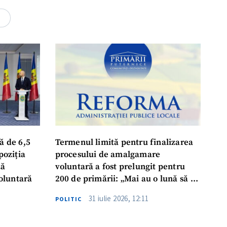
4
ă de 6,5
Termenul limită pentru finalizarea
poziția
procesului de amalgamare
ză
voluntară a fost prelungit pentru
oluntară
200 de primării: „Mai au o lună să se
așeze la masă, să ia o decizie finală”
31 iulie 2026, 12:11
POLITIC