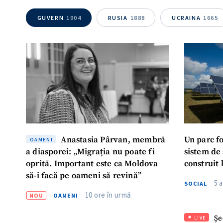
GUVERN
1904
RUSIA
1888
UCRAINA
1665
Anastasia Pârvan, membră
Un parc f
OAMENI
a diasporei: „Migrația nu poate fi
sistem de
oprită. Important este ca Moldova
construit 
să-i facă pe oameni să revină”
5 
SOCIAL
10 ore în urmă
NOU
OAMENI
Șe
LIVE