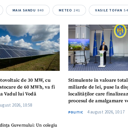
MAIA SANDU
840
METEO
241
VASILE TOFAN
5
otovoltaic de 30 MW, cu
Stimulente în valoare total
 stocare de 60 MWh, va fi
miliarde de lei, puse la dis
la Vadul lui Vodă
localităților care finalizea
procesul de amalgamare v
august 2026, 10:58
4 august 2026, 10:17
POLITIC
dința Guvernului: Un colegiu