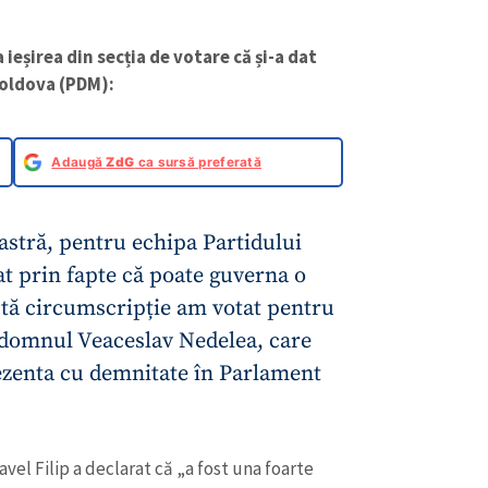
a ieșirea din secția de votare că și-a dat
Moldova (PDM):
Adaugă
ZdG
ca sursă preferată
stră, pentru echipa Partidului
t prin fapte că poate guverna o
stă circumscripție am votat pentru
 domnul Veaceslav Nedelea, care
ezenta cu demnitate în Parlament
vel Filip a declarat că „a fost una foarte