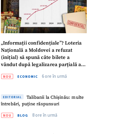
„Informații confidențiale”? Loteria
Națională a Moldovei a refuzat
(inițial) să spună câte bilete a
vândut după legalizarea parțială a
publicității la jocurile de noroc
meu
6 ore în urmă
NOU
ECONOMIC
meu
Talibanii la Chișinău: multe
EDITORIAL
întrebări, puține răspunsuri
rsonal
8 ore în urmă
NOU
BLOG
ord cu
politica de