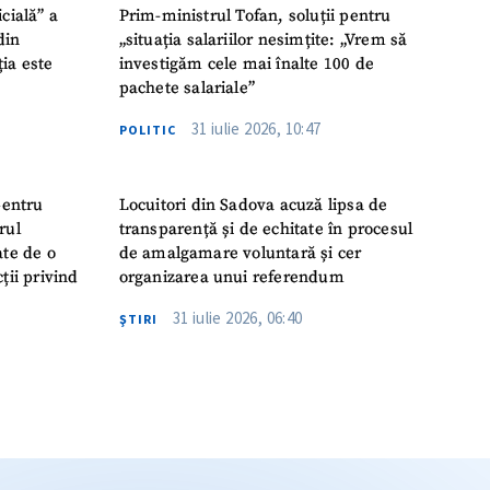
icială” a
Prim-ministrul Tofan, soluții pentru
din
„situația salariilor nesimțite: „Vrem să
ția este
investigăm cele mai înalte 100 de
pachete salariale”
31 iulie 2026, 10:47
POLITIC
pentru
Locuitori din Sadova acuză lipsa de
rul
transparență și de echitate în procesul
ate de o
de amalgamare voluntară și cer
ții privind
organizarea unui referendum
31 iulie 2026, 06:40
ŞTIRI