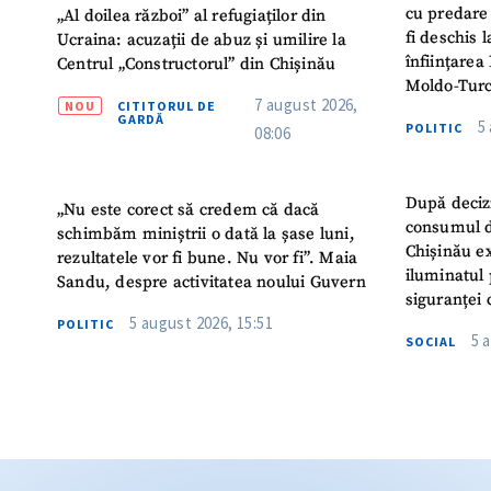
cu predare
„Al doilea război” al refugiaților din
fi deschis 
Ucraina: acuzații de abuz și umilire la
înființarea 
Centrul „Constructorul” din Chișinău
Moldo-Turc
7 august 2026,
NOU
CITITORUL DE
GARDĂ
5
POLITIC
08:06
După deciz
„Nu este corect să credem că dacă
consumul d
schimbăm miniștrii o dată la șase luni,
Chișinău ex
rezultatele vor fi bune. Nu vor fi”. Maia
iluminatul 
Sandu, despre activitatea noului Guvern
siguranței 
5 august 2026, 15:51
POLITIC
5 
SOCIAL