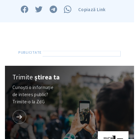
Copiază Link
Trimite
știrea ta
Cunoști o informație
de interes public?
Trimite-o la ZdG