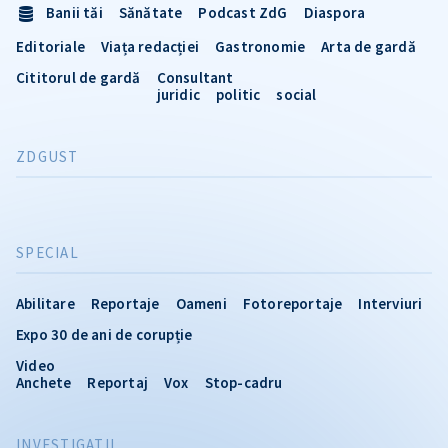
Banii tăi
Sănătate
Podcast ZdG
Diaspora
Editoriale
Viața redacției
Gastronomie
Arta de gardă
Cititorul de gardă
Consultant
juridic
politic
social
ZDGUST
SPECIAL
Abilitare
Reportaje
Oameni
Fotoreportaje
Interviuri
Expo 30 de ani de corupție
Video
Anchete
Reportaj
Vox
Stop-cadru
INVESTIGATII