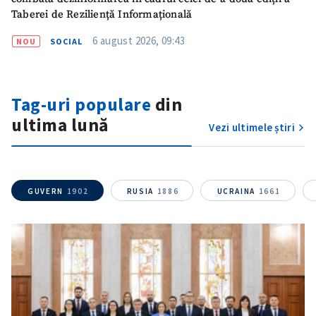
Mesajul știrei
+ Mesajul știrei
Taberei de Reziliență Informațională
6 august 2026, 09:43
NOU
SOCIAL
CONTACT SURSĂ
Sursă anonimă
Tag-uri populare
din
Nume
+ Numele meu
ultima lună
Vezi ultimele știri
Email
+ Emailul meu
GUVERN
1902
RUSIA
1886
UCRAINA
1661
Telefon
+ Telefon personal
Am citit și sunt de
acord cu
politica de
confidențialitate
.
TRIMITE ȘTIREA