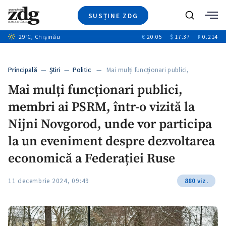
SUSȚINE ZDG
+4
Caută
29
°C
, Chișinău
€
20.05
$
17.37
₽
0.214
Ştiri
+12
+12
Investigatii
Banii tăi
+1
+4
Principală
—
Ştiri
—
Politic
— Mai mulți funcționari publici,
Video
membri…
Mai mulți funcționari publici,
Special
membri ai PSRM, într-o vizită la
Blog
+1
ZdGust
Nijni Novgorod, unde vor participa
la un eveniment despre dezvoltarea
economică a Federației Ruse
11 decembrie 2024, 09:49
880 viz.