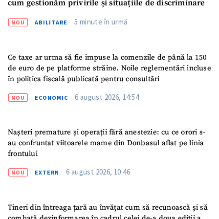
cum gestionăm privirile și situațiile de discriminare
5 minute în urmă
NOU
ABILITARE
Ce taxe ar urma să fie impuse la comenzile de până la 150
de euro de pe platforme străine. Noile reglementări incluse
în politica fiscală publicată pentru consultări
6 august 2026, 14:54
NOU
ECONOMIC
ȘTIREA MEA
Titlu știre
+ Adaugă titlu
Nașteri premature și operații fără anestezie: cu ce orori s-
au confruntat viitoarele mame din Donbasul aflat pe linia
Fotografie
+ Încarcă imagine
frontului
6 august 2026, 10:46
NOU
EXTERN
Link media
+ Link media
Tineri din întreaga țară au învățat cum să recunoască și să
combată dezinformarea în cadrul celei de-a doua ediții a