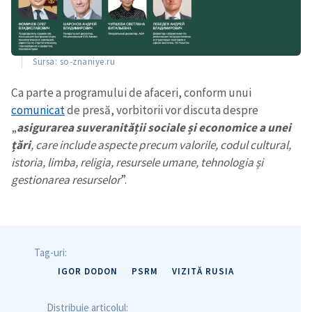
Sursa: so-znaniye.ru
Trimite o informație
Despre ZdG
Ca parte a programului de afaceri, conform unui
in English
на русском
comunicat
de presă, vorbitorii vor discuta despre
„
asigurarea suveranității sociale și economice a unei
țări
, care include aspecte precum valorile, codul cultural,
istoria, limba, religia, resursele umane, tehnologia și
gestionarea resurselor
”.
Tag-uri:
IGOR DODON
PSRM
VIZITĂ RUSIA
Distribuie articolul: