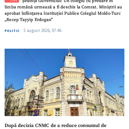
Ședința Guvernului: Un colegiu cu predare în
LIVE
SUSȚINE
limba română urmează a fi deschis la Comrat. Miniștrii au
aprobat înființarea Instituției Publice Colegiul Moldo-Turc
„Recep Tayyip Erdogan”
5 august 2026, 07:46
POLITIC
După decizia CNMC de a reduce consumul de