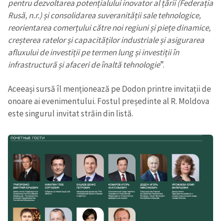
pentru dezvoltarea potențialului inovator al țării (Federația
Rusă, n.r.) și consolidarea suveranității sale tehnologice,
reorientarea comerțului către noi regiuni și piețe dinamice,
creșterea ratelor și capacităților industriale și asigurarea
afluxului de investiții pe termen lung și investiții în
infrastructură și afaceri de înaltă tehnologie
”.
Aceeași sursă îl menționează pe Dodon printre invitații de
onoare ai evenimentului. Fostul președinte al R. Moldova
este singurul invitat străin din listă.