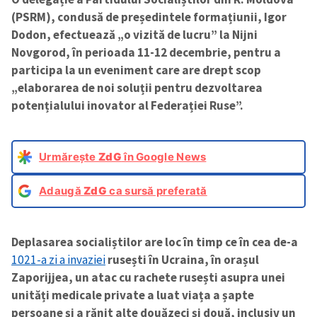
(PSRM), condusă de președintele formațiunii, Igor
Dodon, efectuează „o vizită de lucru” la Nijni
Novgorod, în perioada 11-12 decembrie, pentru a
participa la un eveniment care are drept scop
„elaborarea de noi soluții pentru dezvoltarea
potențialului inovator al Federației Ruse”.
Urmărește
ZdG
în Google News
Adaugă
ZdG
ca sursă preferată
Deplasarea socialiștilor are loc în timp ce în cea de-a
1021-a zi a invaziei
rusești în Ucraina, în orașul
Zaporijjea, un atac cu rachete rusești asupra unei
unități medicale private a luat viața a șapte
persoane și a rănit alte douăzeci și două, inclusiv un