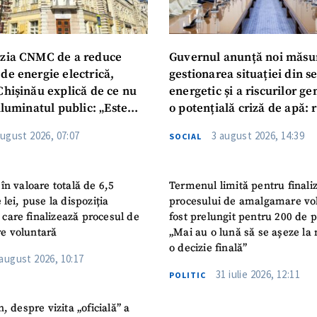
zia CNMC de a reduce
Guvernul anunță noi măsu
de energie electrică,
gestionarea situației din s
Chișinău explică de ce nu
energetic și a riscurilor g
iluminatul public: „Este
o potențială criză de apă: r
iguranței cetățenilor”
privind utilizarea apei pot
august 2026, 07:07
3 august 2026, 14:39
SOCIAL
în valoare totală de 6,5
Termenul limită pentru finali
 lei, puse la dispoziția
procesului de amalgamare vo
or care finalizează procesul de
fost prelungit pentru 200 de p
e voluntară
„Mai au o lună să se așeze la 
o decizie finală”
 august 2026, 10:17
31 iulie 2026, 12:11
POLITIC
n, despre vizita „oficială” a