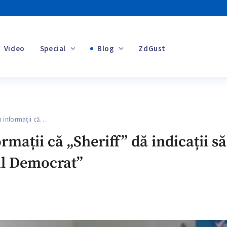
Video
Special
Blog
ZdGust
Banii tăi
informații că…
+1
ații că „Sheriff” dă indicații să 
ul Democrat”