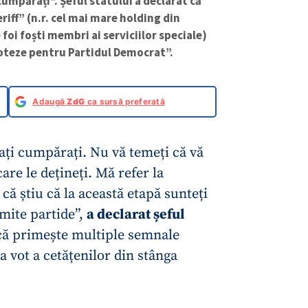
e cumpărați”. Șeful statului a declarat că
riff” (n.r. cel mai mare holding din
 foi foști membri ai serviciilor speciale)
 voteze pentru Partidul Democrat”.
Adaugă
ZdG
ca sursă preferată
dați cumpărați. Nu vă temeți că vă
care le dețineți. Mă refer la
că știu că la această etapă sunteți
mite partide”,
a declarat șeful
că primește multiple semnale
 vot a cetățenilor din stânga