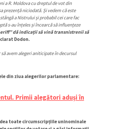
ni a R. Moldova cu dreptul de vot din
așa prezență niciodată. Și vedem că este
stângă a Nistrului și probabil cei care fac
tă s-au înțeles și încearcă să influenţeze
riff” dă indicații să vină transnistrenii să
eclarat Dodon.
r să avem alegeri aniticipate în decursul
le din ziua alegerilor parlamentare:
CONTACT SURSĂ
tul. Primii alegători aduși în
Sursă anonimă
+ Adaugă titlu
Nume
+ Numele 
+ Încarcă imagine
edea toate circumscripțiile uninominale
le secțiilor de votare și a găsi informații