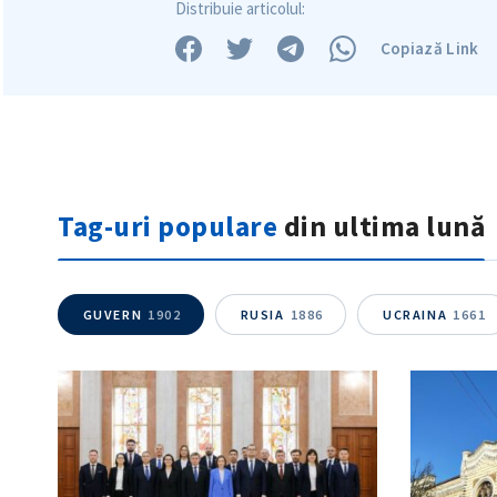
Distribuie articolul:
Copiază Link
Tag-uri populare
din ultima lună
GUVERN
1902
RUSIA
1886
UCRAINA
1661