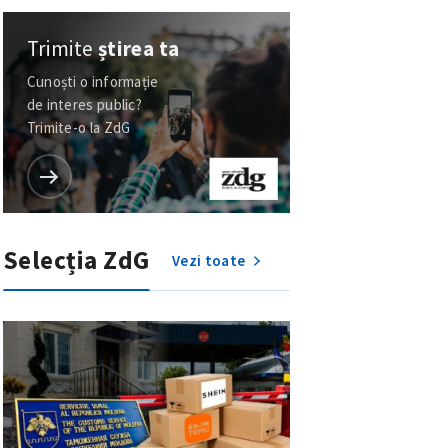
Trimite
știrea ta
Cunoști o informație
de interes public?
Trimite-o la ZdG
Selecția ZdG
Vezi toate