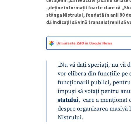
cetățenii „să fie activi și să nu se las
„deține informații foarte clare că „She
stânga Nistrului, fondată în anii 90 de
dă indicații să vină transnistrenii să
Urmărește
ZdG
în Google News
„Nu vă dați speriați, nu vă 
vor elibera din funcțiile pe 
funcționarii publici, pentru 
impuși să votați pentru anu
statului
, care a menționat 
despre organizarea masivă la
Nistrului.