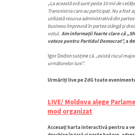
„La această oră sunt peste 10 mii de cetățe
Transnistria care au participat. Nu a fost 
utilizată resursa administrativă din partea 
business împreună în partea stângă și dreap
votul.
Am informații foarte clare că „She
voteze pentru Partidul Democrat”,
a d
Igor Dodon susține că
„există riscul majo
următorelor luni”.
Urmăriți live pe ZdG toate evenimente
ȘTIREA MEA
LIVE/ Moldova alege Parlamen
Titlu știre
mod organizat
Fotografie
Accesați harta interactivă pentru a v
deschise în țară și peste hotare, adrese