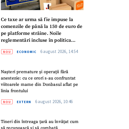
Ce taxe ar urma să fie impuse la
comenzile de până la 150 de euro de
pe platforme străine. Noile
reglementări incluse în politica
fiscală publicată pentru consultări
6 august 2026, 14:54
NOU
ECONOMIC
Nașteri premature și operații fără
anestezie: cu ce orori s-au confruntat
viitoarele mame din Donbasul aflat pe
linia frontului
6 august 2026, 10:46
NOU
EXTERN
meu
Tineri din întreaga țară au învățat cum
să recunoască și să combată