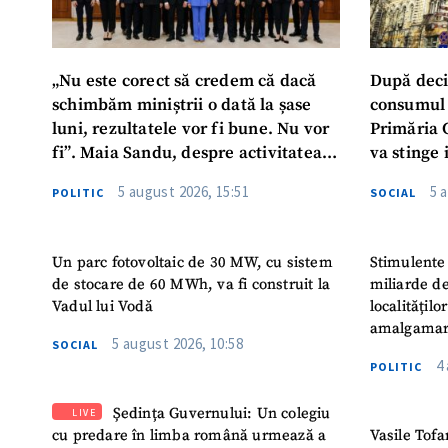
„Nu este corect să credem că dacă
După deci
schimbăm miniștrii o dată la șase
consumul 
luni, rezultatele vor fi bune. Nu vor
Primăria 
fi”. Maia Sandu, despre activitatea
va stinge 
noului Guvern
destinat s
5 august 2026, 15:51
5 
POLITIC
SOCIAL
Un parc fotovoltaic de 30 MW, cu sistem
Stimulente 
de stocare de 60 MWh, va fi construit la
miliarde de
Vadul lui Vodă
localitățil
amalgamar
5 august 2026, 10:58
SOCIAL
4
POLITIC
Ședința Guvernului: Un colegiu
LIVE
cu predare în limba română urmează a
Vasile Tofa