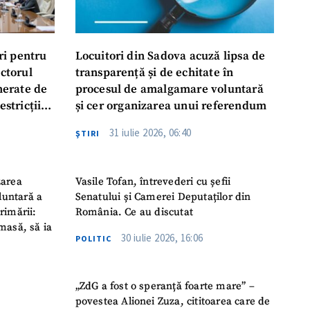
ri pentru
Locuitori din Sadova acuză lipsa de
ectorul
transparență și de echitate în
enerate de
procesul de amalgamare voluntară
estricții
și cer organizarea unui referendum
abile
31 iulie 2026, 06:40
ŞTIRI
zarea
Vasile Tofan, întrevederi cu șefii
luntară a
Senatului și Camerei Deputaților din
rimării:
România. Ce au discutat
masă, să ia
30 iulie 2026, 16:06
POLITIC
„ZdG a fost o speranță foarte mare” –
povestea Alionei Zuza, cititoarea care de