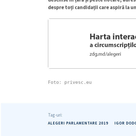
despre toți candidații care aspiră la
Link media
Mesajul știrei
Foto: privesc.eu
Tag-uri:
ALEGERI PARLAMENTARE 2019
IGOR DOD