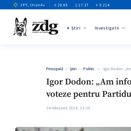
€
20.05
$
17.37
₽
0.214
29
°C
, Chișinău
Ştiri
Investigatii
+4
+1
+12
+12
Principală
—
Ştiri
—
Politic
— Igor Dodon: „Am 
+4
Igor Dodon: „Am inform
voteze pentru Partid
24 februarie 2019, 10:30