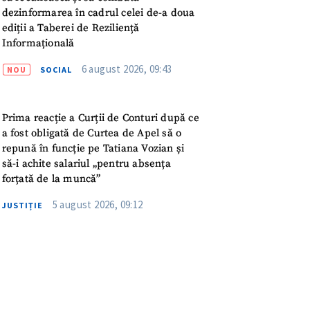
meu
dezinformarea în cadrul celei de-a doua
ediții a Taberei de Reziliență
rsonal
Informațională
6 august 2026, 09:43
NOU
SOCIAL
ord cu
politica de
Prima reacție a Curții de Conturi după ce
IREA
a fost obligată de Curtea de Apel să o
repună în funcție pe Tatiana Vozian și
să-i achite salariul „pentru absența
forțată de la muncă”
5 august 2026, 09:12
JUSTIȚIE