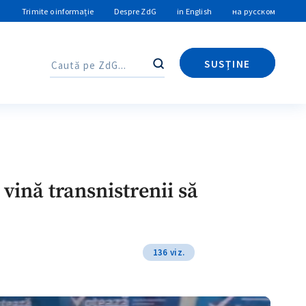
Trimite o informație
Despre ZdG
in English
на русском
SUSȚINE
Caută
Caută
vină transnistrenii să
136 viz.