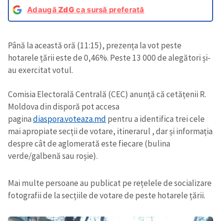
Adaugă
ZdG
ca sursă preferată
Până la această oră (11:15), prezența la vot peste
hotarele țării este de 0,46%. Peste 13 000 de alegători și-
au exercitat votul.
Comisia Electorală Centrală (CEC) anunță că cetățenii R.
Moldova din disporă pot accesa
pagina
diaspora.voteaza.md
pentru a identifica trei cele
mai apropiate secții de votare, itinerarul , dar și informația
despre cât de aglomerată este fiecare (bulina
verde/galbenă sau roșie).
Mai multe persoane au publicat pe rețelele de socializare
fotografii de la secțiile de votare de peste hotarele țării.