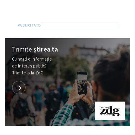
Trimite
știrea ta
Cunoști o informație
de interes public?
Trimite-o la ZdG