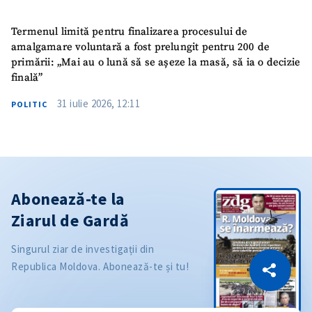
Termenul limită pentru finalizarea procesului de
amalgamare voluntară a fost prelungit pentru 200 de
primării: „Mai au o lună să se așeze la masă, să ia o decizie
finală”
31 iulie 2026, 12:11
POLITIC
Abonează-te la
Ziarul de Gardă
Singurul ziar de investigații din
CITEȘTE
Republica Moldova. Abonează-te și tu!
Citește articolul
Copiază Link