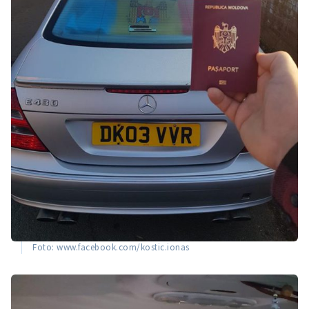
Foto: www.facebook.com/kostic.ionas
Trimite o informație
Despre ZdG
in English
на русском