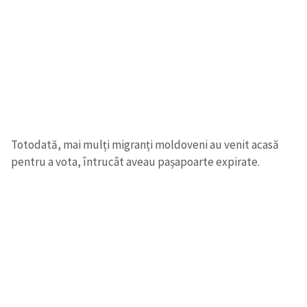
SUSȚINE
Totodată, mai mulți migranți moldoveni au venit acasă
pentru a vota, întrucât aveau pașapoarte expirate.