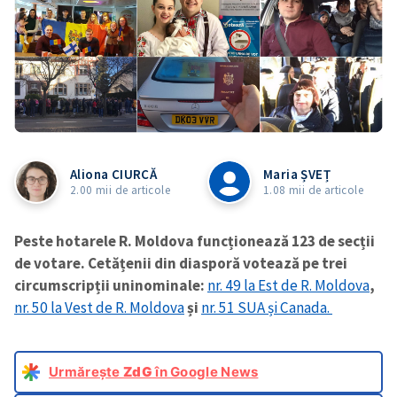
Aliona CIURCĂ
Maria ȘVEȚ
2.00 mii de articole
1.08 mii de articole
Peste hotarele R. Moldova funcționează 123 de secții
de votare. Cetățenii din diasporă votează pe trei
circumscripții uninominale:
nr. 49 la Est de R. Moldova
,
nr. 50 la Vest de R. Moldova
și
nr. 51
SUA și Canada.
Urmărește
ZdG
în Google News