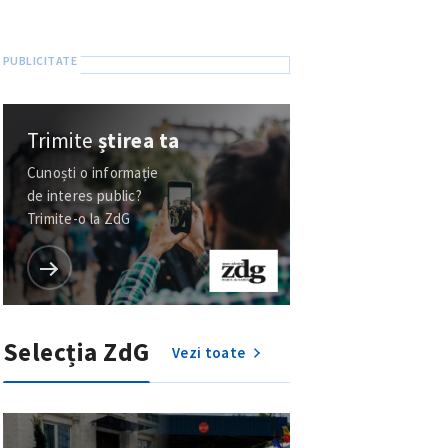
Trimite
știrea ta
Cunoști o informație
de interes public?
Trimite-o la ZdG
Selecția ZdG
Vezi toate