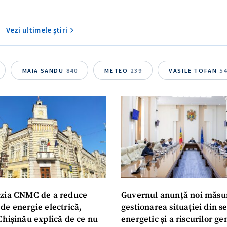
Vezi ultimele știri
MAIA SANDU
840
METEO
239
VASILE TOFAN
5
zia CNMC de a reduce
Guvernul anunță noi măsu
de energie electrică,
gestionarea situației din s
Chișinău explică de ce nu
energetic și a riscurilor g