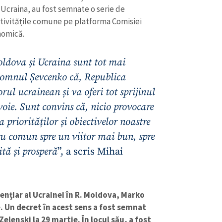
i Ucraina, au fost semnate o serie de
ctivitățile comune pe platforma Comisiei
nomică.
oldova și Ucraina sunt tot mai
domnul Șevcenko că, Republica
ul ucrainean și va oferi tot sprijinul
evoie. Sunt convins că, nicio provocare
CONTACT SURSĂ
 priorităților și obiectivelor noastre
Sursă anonimă
+ Adaugă titlu
ru comun spre un viitor mai bun, spre
Nume
+ Numele 
tă și prosperă
”, a scris Mihai
+ Încarcă imagine
Email
+ Emailul 
+ Link media
nțiar al Ucrainei în R. Moldova, Marko
Telefon
+ Telefon pe
. Un decret în acest sens a fost semnat
lenski la 29 martie. În locul său, a fost