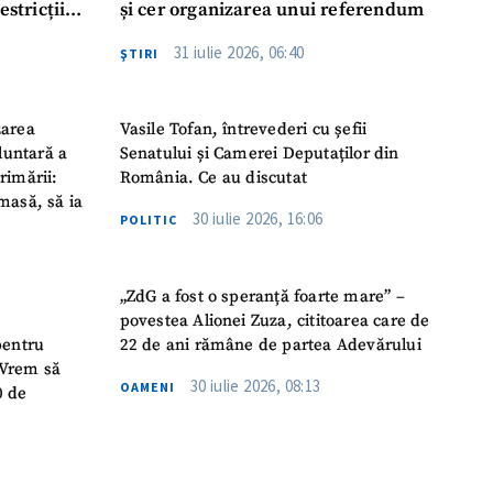
estricții
și cer organizarea unui referendum
abile
31 iulie 2026, 06:40
ŞTIRI
zarea
Vasile Tofan, întrevederi cu șefii
luntară a
Senatului și Camerei Deputaților din
rimării:
România. Ce au discutat
masă, să ia
30 iulie 2026, 16:06
POLITIC
„ZdG a fost o speranță foarte mare” –
povestea Alionei Zuza, cititoarea care de
pentru
22 de ani rămâne de partea Adevărului
 „Vrem să
30 iulie 2026, 08:13
OAMENI
0 de