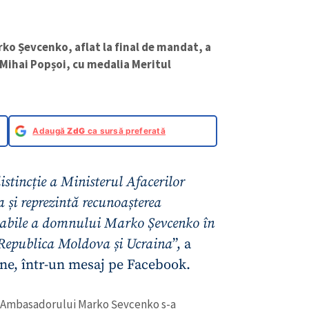
ko Șevcenko, aflat la final de mandat, a
 Mihai Popșoi, cu medalia Meritul
Adaugă
ZdG
ca sursă preferată
istincție a Ministerul Afacerilor
 și reprezintă recunoașterea
arcabile a domnului Marko Șevcenko în
e Republica Moldova și Ucraina
”, a
rne, într-un mesaj pe Facebook.
 ai Ambasadorului Marko Șevcenko s-a