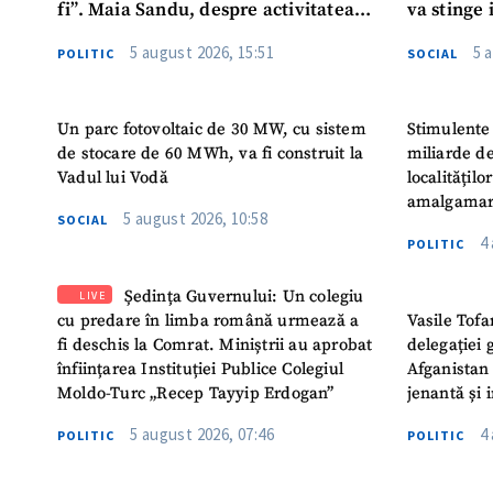
fi”. Maia Sandu, despre activitatea
va stinge 
noului Guvern
destinat s
5 august 2026, 15:51
5 
POLITIC
SOCIAL
Un parc fotovoltaic de 30 MW, cu sistem
Stimulente 
de stocare de 60 MWh, va fi construit la
miliarde de
Vadul lui Vodă
localitățil
amalgamar
5 august 2026, 10:58
SOCIAL
4
POLITIC
Ședința Guvernului: Un colegiu
LIVE
cu predare în limba română urmează a
Vasile Tofa
fi deschis la Comrat. Miniștrii au aprobat
delegației 
înființarea Instituției Publice Colegiul
Afganistan 
Moldo-Turc „Recep Tayyip Erdogan”
jenantă și 
5 august 2026, 07:46
4
POLITIC
POLITIC