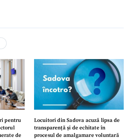
4
ri pentru
Locuitori din Sadova acuză lipsa de
ectorul
transparență și de echitate în
enerate de
procesul de amalgamare voluntară