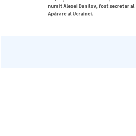
numit Alexei Danilov, fost secretar al 
Mesajul știrei
Apărare al Ucrainei.