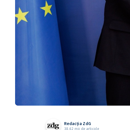
Redacția ZdG
38.62 mii de articole