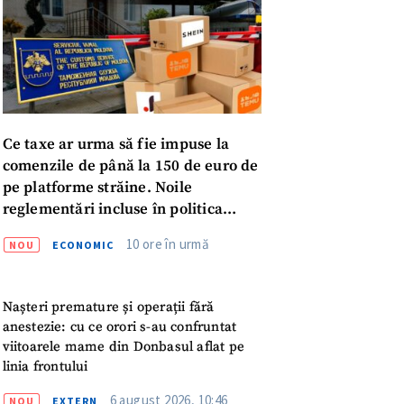
Ce taxe ar urma să fie impuse la
comenzile de până la 150 de euro de
pe platforme străine. Noile
reglementări incluse în politica
fiscală publicată pentru consultări
10 ore în urmă
NOU
ECONOMIC
meu
Nașteri premature și operații fără
meu
anestezie: cu ce orori s-au confruntat
viitoarele mame din Donbasul aflat pe
linia frontului
rsonal
6 august 2026, 10:46
NOU
EXTERN