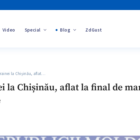
Video
Special
Blog
ZdGust
Banii tăi
nei la Chișinău, aflat…
+1
la Chișinău, aflat la final de ma
e