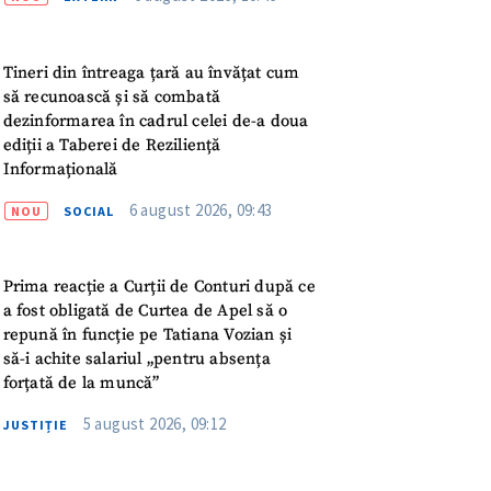
ord cu
politica de
Tineri din întreaga țară au învățat cum
IREA
să recunoască și să combată
dezinformarea în cadrul celei de-a doua
ediții a Taberei de Reziliență
Informațională
6 august 2026, 09:43
NOU
SOCIAL
Prima reacție a Curții de Conturi după ce
a fost obligată de Curtea de Apel să o
repună în funcție pe Tatiana Vozian și
să-i achite salariul „pentru absența
forțată de la muncă”
5 august 2026, 09:12
JUSTIȚIE