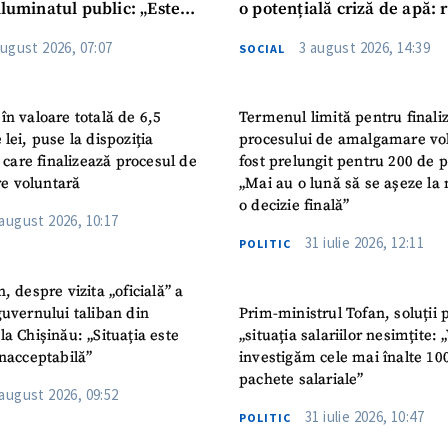
iluminatul public: „Este
o potențială criză de apă: r
iguranței cetățenilor”
privind utilizarea apei pot
august 2026, 07:07
3 august 2026, 14:39
SOCIAL
în valoare totală de 6,5
Termenul limită pentru finali
 lei, puse la dispoziția
procesului de amalgamare vo
or care finalizează procesul de
fost prelungit pentru 200 de p
e voluntară
„Mai au o lună să se așeze la 
o decizie finală”
 august 2026, 10:17
31 iulie 2026, 12:11
POLITIC
n, despre vizita „oficială” a
guvernului taliban din
Prim-ministrul Tofan, soluții 
la Chișinău: „Situația este
„situația salariilor nesimțite:
inacceptabilă”
investigăm cele mai înalte 10
pachete salariale”
 august 2026, 09:52
31 iulie 2026, 10:47
POLITIC