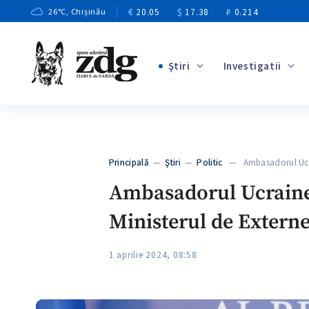
€
20.05
$
17.38
₽
0.214
26
°C
, Chișinău
Ştiri
Investigatii
+4
+1
+13
+10
Principală
—
Ştiri
—
Politic
— Ambasadorul Ucrai
+3
Ambasadorul Ucrainei 
Ministerul de Extern
1 aprilie 2024, 08:58