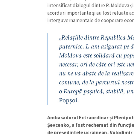
intensificat dialogul dintre R. Moldova ș
acorduri importante și au fost reluate a
interguvernamentale de cooperare eco
„
Relațiile dintre Republica M
puternice
.
L-am asigurat pe 
Moldova este solidară cu popor
necesar, ori de câte ori este n
ȘTIREA MEA
nu ne va abate de la realizarea
Titlu știre
comune, de la parcursul nost
o Europă pașnică, stabilă, uni
Fotografie
Popșoi.
Link media
Ambasadorul Extraordinar și Plenipote
Șevcenko, a fost rechemat din funcție
de președintele ucrainean, Volodimir Ze