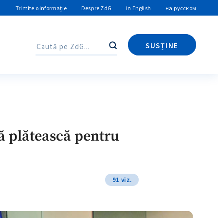
Trimite o informație
Despre ZdG
in English
на русском
SUSȚINE
Caută
Caută
ă plătească pentru
91 viz.