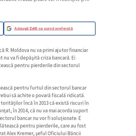
Adaugă
ZdG
ca sursă preferată
că R. Moldova nu va primi ajutor financiar
t nu va fi depăşită criza bancară. Ei
ătească pentru pierderile din sectorul
lătească pentru furtul din sectorul bancar
rebui să achite o povară fiscală ridicată.
orităţilor încă în 2013 că există riscuri în
nţat, în 2014, că nu va mai acorda suport
ctorul bancar nu vor fi soluţionate. E
lătească pentru pierderile, care au fost
rat Alex Kremer, şeful Oficiului Băncii