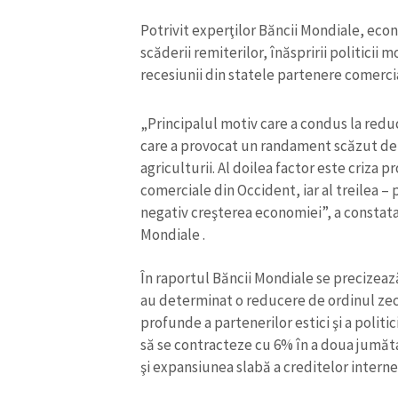
Link media
Potrivit experţilor Băncii Mondiale, econ
scăderii remiterilor, înăspririi politicii 
recesiunii din statele partenere comerci
Mesajul știrei
„Principalul motiv care a condus la reduc
care a provocat un randament scăzut de 
agriculturii. Al doilea factor este criza 
comerciale din Occident, iar al treilea –
negativ creşterea economiei”, a constata
Mondiale .
În raportul Băncii Mondiale se precizeaz
au determinat o reducere de ordinul zeci
profunde a partenerilor estici şi a politi
să se contracteze cu 6% în a doua jumăt
şi expansiunea slabă a creditelor interne