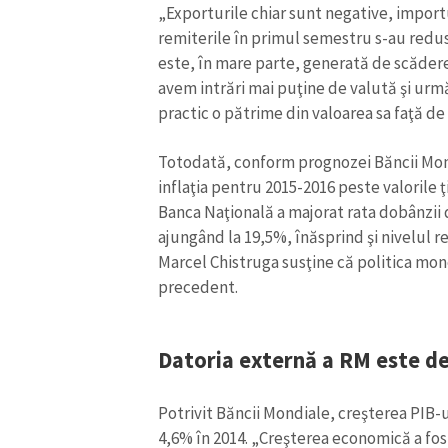
„Exporturile chiar sunt negative, importuri
remiterile în primul semestru s-au redu
este, în mare parte, generată de scăderea
avem intrări mai puţine de valută şi urmă
practic o pătrime din valoarea sa faţă de
Totodată, conform prognozei Băncii Mondia
inflaţia pentru 2015-2016 peste valorile ţi
Banca Naţională a majorat rata dobânzii 
ajungând la 19,5%, înăsprind şi nivelul r
Marcel Chistruga susţine că politica mon
precedent.
Datoria externă a RM este d
Potrivit Băncii Mondiale, creşterea PIB-
4,6% în 2014. „Creşterea economică a fost