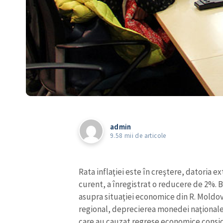
admin
9.58 mii de articole
Rata inflaţiei este în creştere, datoria e
curent, a înregistrat o reducere de 2%. 
asupra situaţiei economice din R. Moldova
regional, deprecierea monedei naţionale ş
care au cauzat regrese economice considera