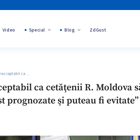
Video
Special
Blog
ZdGust
+1
Banii tăi
+1
nacceptabil ca…
+1
eptabil ca cetăţenii R. Moldova s
st prognozate şi puteau fi evitate”
+1