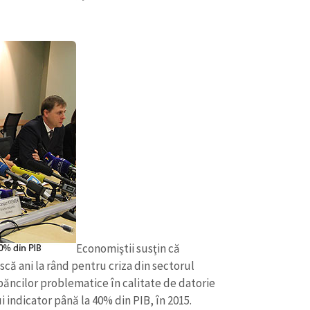
CONTACT SURSĂ
Sursă anonimă
Economiştii susţin că
+ Adaugă titlu
că ani la rând pentru criza din sectorul
Nume
+ Numele 
ncilor problematice în calitate de datorie
+ Încarcă imagine
 indicator până la 40% din PIB, în 2015.