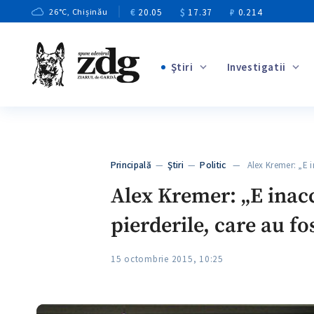
€
20.05
$
17.37
₽
0.214
26
°C
, Chișinău
Ştiri
Investigatii
+3
+1
+9
+4
Principală
—
Ştiri
—
Politic
— Alex Kremer: „E i
+5
Alex Kremer: „E inacc
pierderile, care au fo
15 octombrie 2015, 10:25