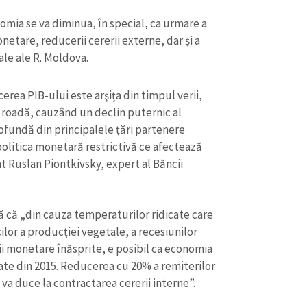
Email
+ Emailul 
+ Link media
omia se va diminua, în special, ca urmare a
monetare, reducerii cererii externe, dar şi a
Telefon
+ Telefon pe
ale ale R. Moldova.
Am citit și sunt de ac
+ Mesajul știrei
confidențialitate
.
erea PIB-ului este arşiţa din timpul verii,
roadă, cauzând un declin puternic al
TRIMITE ȘT
profundă din principalele ţări partenere
 politica monetară restrictivă ce afectează
t Ruslan Piontkivsky, expert al Băncii
ă că „din cauza temperaturilor ridicate care
lor a producţiei vegetale, a recesiunilor
cii monetare înăsprite, e posibil ca economia
ate din 2015. Reducerea cu 20% a remiterilor
 va duce la contractarea cererii interne”.