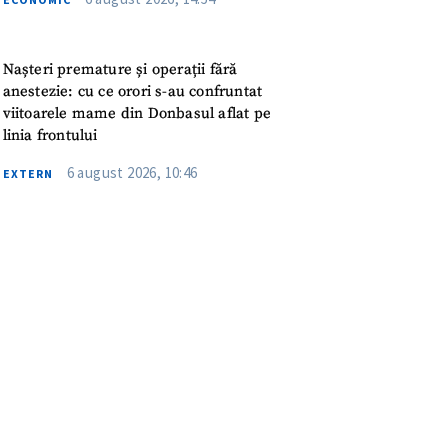
meu
rsonal
Nașteri premature și operații fără
anestezie: cu ce orori s-au confruntat
ord cu
politica de
viitoarele mame din Donbasul aflat pe
linia frontului
IREA
6 august 2026, 10:46
EXTERN