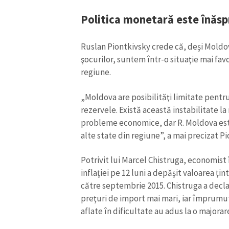
Politica monetară este înăsp
Ruslan Piontkivsky crede că, deşi Moldova
şocurilor, suntem într-o situaţie mai fav
regiune.
„Moldova are posibilităţi limitate pentru
rezervele. Există această instabilitate la 
probleme economice, dar R. Moldova este
alte state din regiune”, a mai precizat Pi
Potrivit lui Marcel Chistruga, economist 
inflaţiei pe 12 luni a depăşit valoarea ţi
către septembrie 2015. Chistruga a decl
preţuri de import mai mari, iar împrumut
aflate în dificultate au adus la o majorare