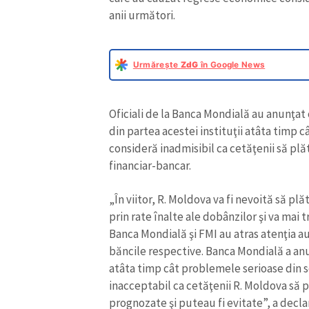
anii următori.
Urmărește
ZdG
în Google News
Oficiali de la Banca Mondială au anunţat 
din partea acestei instituţii atâta timp câ
consideră inadmisibil ca cetăţenii să pl
financiar-bancar.
„În viitor, R. Moldova va fi nevoită să p
prin rate înalte ale dobânzilor şi va mai t
Banca Mondială şi FMI au atras atenţia aut
băncile respective. Banca Mondială a anu
atâta timp cât problemele serioase din se
inacceptabil ca cetăţenii R. Moldova să p
prognozate şi puteau fi evitate”, a decla