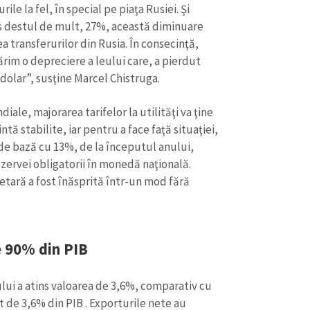
le la fel, în special pe piaţa Rusiei. Şi
s destul de mult, 27%, această diminuare
 transferurilor din Rusia. În consecinţă,
rim o depreciere a leului care, a pierdut
 dolar”, susţine Marcel Chistruga.
le, majorarea tarifelor la utilităţi va ţine
ntă stabilite, iar pentru a face faţă situaţiei,
de bază cu 13%, de la începutul anului,
ezervei obligatorii în monedă naţională.
etară a fost înăsprită într-un mod fără
e 90% din PIB
ului a atins valoarea de 3,6%, comparativ cu
 de 3,6% din PIB . Exporturile nete au