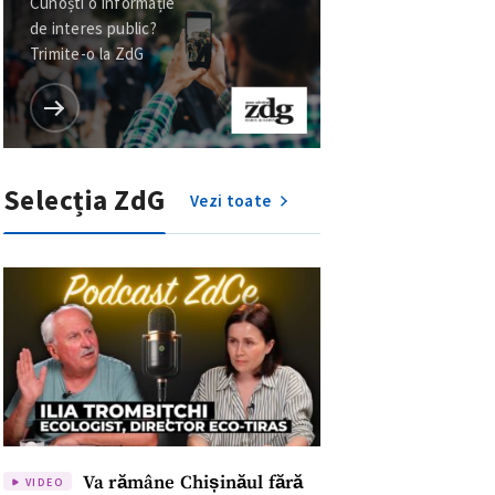
Cunoști o informație
de interes public?
Trimite-o la ZdG
Selecția ZdG
Vezi toate
Va rămâne Chișinăul fără
VIDEO