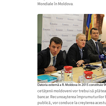
Mondiale în Moldova.
ȘTIREA MEA
Titlu știre
cetăţenii moldoveni vor trebui să plăteas
bancar. Recunoaşterea împrumuturilor bă
Fotografie
publică, vor conduce la creşterea acestui