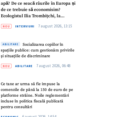
apă? De ce seacă râurile în Europa și
de ce trebuie să economisim?
Ecologistul Ilia Trombițchi, la
Podcast ZdCe
7 august 2026, 13:15
NOU
INTERVIURI
Socializarea copiilor în
ABILITARE
spațiile publice: cum gestionăm privirile
și situațiile de discriminare
7 august 2026, 06:48
NOU
ABILITARE
Ce taxe ar urma să fie impuse la
comenzile de până la 150 de euro de pe
platforme străine. Noile reglementări
incluse în politica fiscală publicată
meu
pentru consultări
6 august 2026, 14:54
ECONOMIC