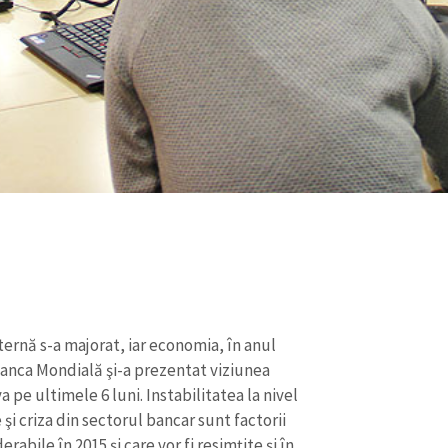
xternă s-a majorat, iar economia, în anul
Banca Mondială şi-a prezentat viziunea
 pe ultimele 6 luni. Instabilitatea la nivel
i criza din sectorul bancar sunt factorii
bile în 2015 şi care vor fi resimţite şi în