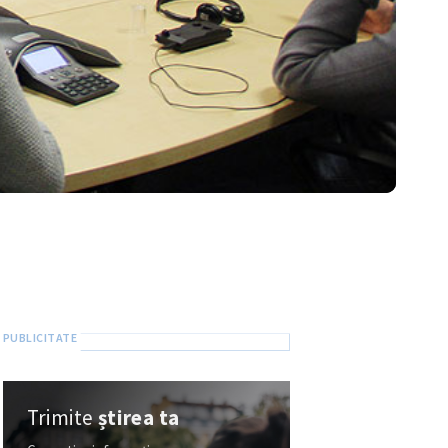
Trimite
știrea ta