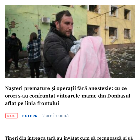
Nașteri premature și operații fără anestezie: cu ce
orori s-au confruntat viitoarele mame din Donbasul
aflat pe linia frontului
2 ore în urmă
NOU
EXTERN
Tineri din întreaga țară au învățat cum să recunoască și să