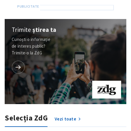
Trimite
știrea ta
Cunoști o informație
de interes public?
Trimite-o la ZdG
Selecția ZdG
Vezi toate