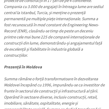
proiecte de construcții în 17 țări de pe 4 continente.
Compania cu 3.000 de angajați în întreaga lume are sediul
central la Istanbul, Turcia, și menține o prezență
permanentă pe multiple piețe internaționale. Summa a
fost recunoscută în mod constant de Engineering News-
Record (ENR), clasându-se timp de peste un deceniu
printre cele mai bune 225 de companii internaționale de
construcții din lume, demonstrându-și angajamentul față
de excelență și fiabilitate în industria globală a
construcțiilor.
Prezență în Moldova
Summa rămâne o forță transformatoare în dezvoltarea
Moldovei începând cu 1996, impunându-se ca investitor de
frunte în sectorul de construcții și infrastructură al țării.
Operând în sectoare diverse, inclusiv construcții, retail,
imobiliare, sănătate, ospitalitate, energie și