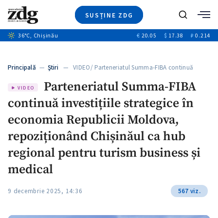
SUSȚINE ZDG
+5
Caută
+3
36
°C
, Chișinău
€
20.05
$
17.38
₽
0.214
Ştiri
+11
+4
Investigatii
Banii tăi
+6
Principală
—
Ştiri
— VIDEO/ Parteneriatul Summa-FIBA continuă
Video
investițiile…
Parteneriatul Summa-FIBA
Special
VIDEO
continuă investițiile strategice în
Blog
+1
ZdGust
economia Republicii Moldova,
repoziționând Chișinăul ca hub
regional pentru turism business și
medical
9 decembrie 2025, 14:36
567 viz.