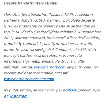
Despre Marriott International
Marriott International, Inc. (Nasdaq: MAR), cu sediul în
Bethesda, Maryland, SUA, deține un portofoliu de peste
9.700 de proprietăți ce reunesc peste 30 de branduri de
top, în 143 de țări și teritorii (date valabile la 30 septembrie
2025). Marriott operează, francizează și licențiază hoteluri,
proprietăți rezidențiale, unități de tip timeshare și alte
forme de cazare la nivel global. Compania oferă Marriott
Bonvoy®, platforma sa de călătorii recunoscută
internațional și multipremiată. Pentru mai multe
informații, vizitați
www.marriott.com
, iar pentru cele mai
recente știri despre companie, accesați
www.marriottnewscenter.com
.
Ne puteți urmări, de asemenea, pe
Facebook
, precum și pe
X
și
Instagram
.