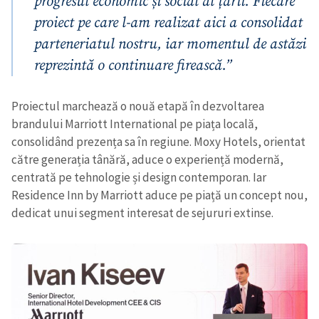
progresul economic și social al țării. Fiecare
proiect pe care l-am realizat aici a consolidat
parteneriatul nostru, iar momentul de astăzi
reprezintă o continuare firească.”
Proiectul marchează o nouă etapă în dezvoltarea
brandului Marriott International pe piața locală,
consolidând prezența sa în regiune. Moxy Hotels, orientat
către generația tânără, aduce o experiență modernă,
centrată pe tehnologie și design contemporan. Iar
Residence Inn by Marriott aduce pe piață un concept nou,
dedicat unui segment interesat de sejururi extinse.
Trimite o informație
Despre ZdG
in English
на русском