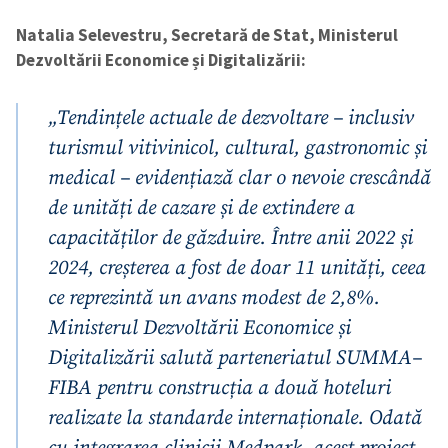
Natalia Selevestru, Secretară de Stat, Ministerul
Dezvoltării Economice și Digitalizării:
„Tendințele actuale de dezvoltare – inclusiv
turismul vitivinicol, cultural, gastronomic și
ȘTIREA MEA
medical – evidențiază clar o nevoie crescândă
de unități de cazare și de extindere a
Titlu știre
+ Adaugă titlu
capacităților de găzduire. Între anii 2022 și
2024, creșterea a fost de doar 11 unități, ceea
Fotografie
+ Încarcă imagine
ce reprezintă un avans modest de 2,8%.
Ministerul Dezvoltării Economice și
Link media
+ Link media
Digitalizării salută parteneriatul SUMMA–
FIBA pentru construcția a două hoteluri
realizate la standarde internaționale. Odată
Mesajul știrei
+ Mesajul știrei
cu integrarea clinicii Medpark, acest proiect