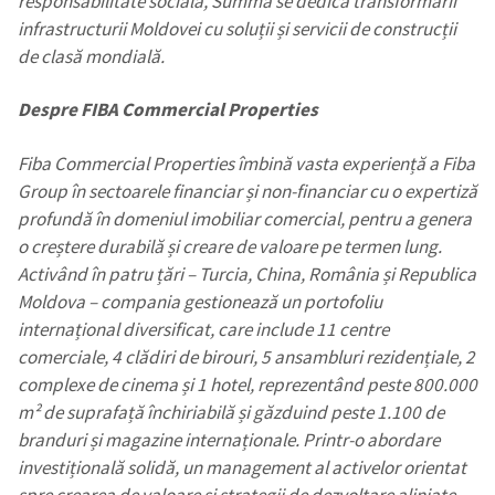
responsabilitate socială, Summa se dedică
transformării
infrastructurii Moldovei cu soluții și servicii de construcții
de clasă mondială.
SUSȚINE
Despre FIBA Commercial Properties
Fiba Commercial Properties îmbină vasta experiență a Fiba
Group în sectoarele financiar și non-financiar cu o expertiză
profundă în domeniul imobiliar comercial, pentru a genera
o creștere durabilă și creare de valoare pe termen lung.
Activând în patru țări – Turcia, China, România și Republica
Moldova – compania gestionează un portofoliu
internațional diversificat, care include 11 centre
comerciale, 4 clădiri de birouri, 5 ansambluri rezidențiale, 2
complexe de cinema și 1 hotel, reprezentând peste 800.000
m² de suprafață închiriabilă și găzduind peste 1.100 de
branduri și magazine internaționale. Printr-o abordare
investițională solidă, un management al activelor orientat
spre crearea de valoare și strategii de dezvoltare aliniate