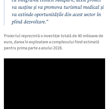
va susține și va promova turismul medical și
CONTACT SURSĂ
va extinde oportunitățile din acest sector în
Sursă anonimă
plină dezvoltare.”
Nume
+ Numele meu
Proiectul reprezintă o investiție totală de 40 milioane de
euro, darea în exploatare a complexului fiind estimată
Email
+ Emailul meu
pentru prima parte a anului 2028.
Telefon
+ Telefon personal
Am citit și sunt de
acord cu
politica de
confidențialitate
.
TRIMITE ȘTIREA