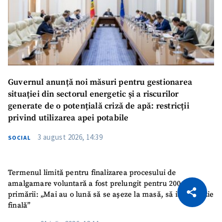
Guvernul anunță noi măsuri pentru gestionarea
situației din sectorul energetic și a riscurilor
generate de o potențială criză de apă: restricții
privind utilizarea apei potabile
3 august 2026, 14:39
SOCIAL
Termenul limită pentru finalizarea procesului de
CITEȘTE
amalgamare voluntară a fost prelungit pentru 200 de
primării: „Mai au o lună să se așeze la masă, să ia o decizie
Citește articolul
Copiază Link
finală”