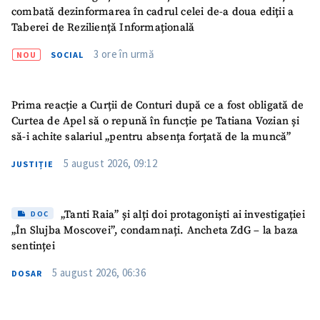
combată dezinformarea în cadrul celei de-a doua ediții a
Taberei de Reziliență Informațională
3 ore în urmă
NOU
SOCIAL
Prima reacție a Curții de Conturi după ce a fost obligată de
Curtea de Apel să o repună în funcție pe Tatiana Vozian și
să-i achite salariul „pentru absența forțată de la muncă”
5 august 2026, 09:12
JUSTIȚIE
„Tanti Raia” și alți doi protagoniști ai investigației
DOC
„În Slujba Moscovei”, condamnați. Ancheta ZdG – la baza
sentinței
5 august 2026, 06:36
DOSAR