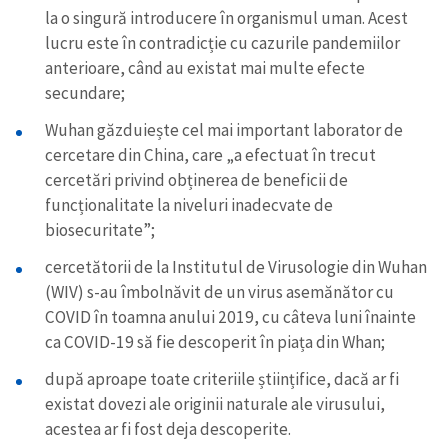
la o singură introducere în organismul uman. Acest
lucru este în contradicție cu cazurile pandemiilor
anterioare, când au existat mai multe efecte
secundare;
Wuhan găzduiește cel mai important laborator de
cercetare din China, care „a efectuat în trecut
cercetări privind obținerea de beneficii de
funcționalitate la niveluri inadecvate de
biosecuritate”;
cercetătorii de la Institutul de Virusologie din Wuhan
(WIV) s-au îmbolnăvit de un virus asemănător cu
COVID în toamna anului 2019, cu câteva luni înainte
ca COVID-19 să fie descoperit în piața din Whan;
după aproape toate criteriile științifice, dacă ar fi
existat dovezi ale originii naturale ale virusului,
acestea ar fi fost deja descoperite.