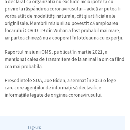
a declarat că organizația nu exclude nicio ipoteză cu
privire la răspândirea coronavirusului – adică ar putea fi
vorba atât de modalități naturale, cât și artificiale ale
originii sale. Membrii misiunii au povestit că amploarea
focarului COVID-19 din Wuhan a fost probabil mai mare,
Trimite o informație
Despre ZdG
iar partea chineză nu a cooperat întotdeauna cu experții.
in English
на русском
Raportul misiunii OMS, publicat în martie 2021, a
menționat calea de transmitere de la animal la om ca fiind
cea mai probabilă.
Președintele SUA, Joe Biden, a semnat în 2023 o lege
care cere agențiilor de informații să declasifice
informațiile legate de originea coronavirusului.
Tag-uri: