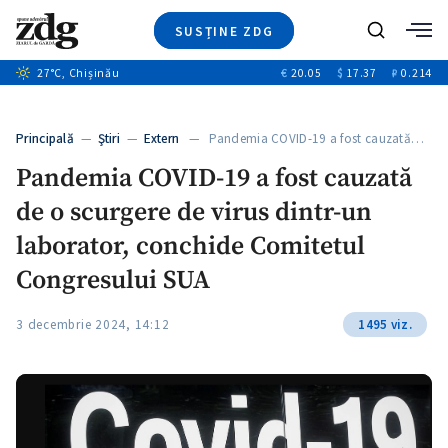
SUSȚINE ZDG
+1
Caută
27
°C
, Chișinău
€
20.05
$
17.37
₽
0.214
Ştiri
+6
+2
Investigatii
Banii tăi
+2
Principală
—
Ştiri
—
Extern
— Pandemia COVID-19 a fost cauzată…
Video
Pandemia COVID-19 a fost cauzată
Special
de o scurgere de virus dintr-un
Blog
ZdGust
laborator, conchide Comitetul
Congresului SUA
3 decembrie 2024, 14:12
1495 viz.