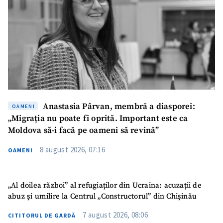
Anastasia Pârvan, membră a diasporei:
OAMENI
„Migrația nu poate fi oprită. Important este ca
Moldova să-i facă pe oameni să revină”
8 august 2026, 07:16
OAMENI
„Al doilea război” al refugiaților din Ucraina: acuzații de
abuz și umilire la Centrul „Constructorul” din Chișinău
7 august 2026, 08:06
CITITORUL DE GARDĂ