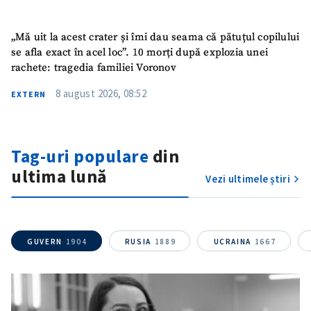
Mesajul știrei
+ Mesajul știrei
„Mă uit la acest crater și îmi dau seama că pătuțul copilului
CONTACT SURSĂ
se afla exact în acel loc”. 10 morți după explozia unei
rachete: tragedia familiei Voronov
Sursă anonimă
8 august 2026, 08:52
EXTERN
Nume
+ Numele meu
Email
+ Emailul meu
Tag-uri populare
din
ultima lună
Vezi ultimele știri
Telefon
+ Telefon personal
Am citit și sunt de
acord cu
politica de
GUVERN
1904
RUSIA
1889
UCRAINA
1667
confidențialitate
.
TRIMITE ȘTIREA