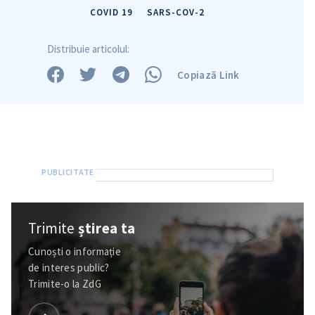
COVID 19
SARS-COV-2
Distribuie articolul:
Copiază Link
Trimite
știrea ta
Cunoști o informație
de interes public?
Trimite-o la ZdG