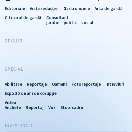
Editoriale
Viața redacției
Gastronomie
Arta de gardă
Cititorul de gardă
Consultant
juridic
politic
social
ZDGUST
SPECIAL
Abilitare
Reportaje
Oameni
Fotoreportaje
Interviuri
Expo 30 de ani de corupție
Video
Anchete
Reportaj
Vox
Stop-cadru
INVESTIGATII