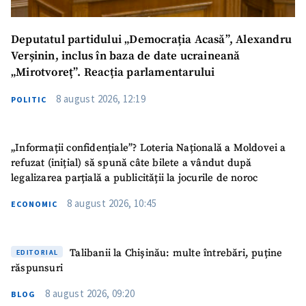
Deputatul partidului „Democrația Acasă”, Alexandru
Verșinin, inclus în baza de date ucraineană
„Mirotvoreț”. Reacția parlamentarului
8 august 2026, 12:19
POLITIC
ȘTIREA MEA
„Informații confidențiale”? Loteria Națională a Moldovei a
refuzat (inițial) să spună câte bilete a vândut după
Titlu știre
+ Adaugă titlu
legalizarea parțială a publicității la jocurile de noroc
8 august 2026, 10:45
ECONOMIC
Fotografie
+ Încarcă imagine
Link media
+ Link media
Talibanii la Chișinău: multe întrebări, puține
EDITORIAL
răspunsuri
8 august 2026, 09:20
BLOG