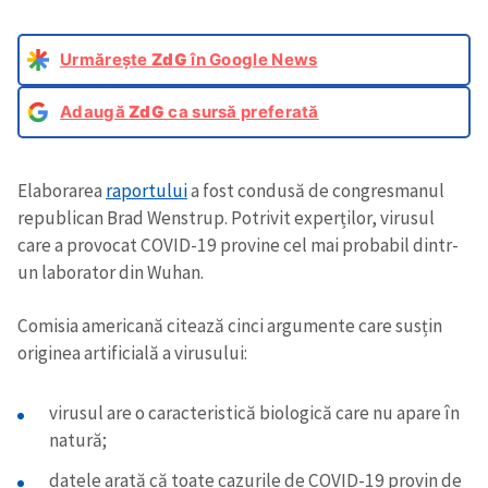
Urmărește
ZdG
în Google News
Adaugă
ZdG
ca sursă preferată
Elaborarea
raportului
a fost condusă de congresmanul
republican Brad Wenstrup. Potrivit experților, virusul
care a provocat COVID-19 provine cel mai probabil dintr-
un laborator din Wuhan.
Comisia americană citează cinci argumente care susțin
originea artificială a virusului:
virusul are o caracteristică biologică care nu apare în
natură;
datele arată că toate cazurile de COVID-19 provin de