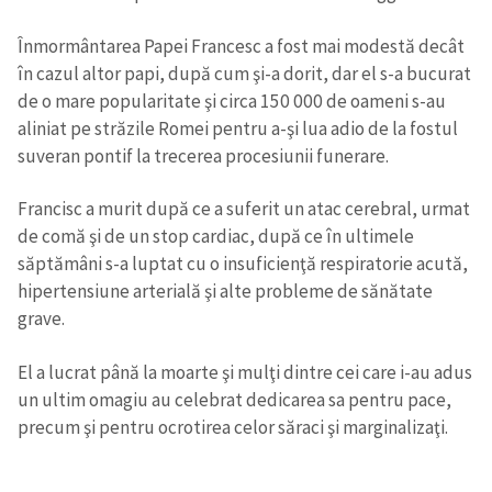
Înmormântarea Papei Francesc a fost mai modestă decât
în cazul altor papi, după cum şi-a dorit, dar el s-a bucurat
de o mare popularitate şi circa 150 000 de oameni s-au
aliniat pe străzile Romei pentru a-şi lua adio de la fostul
suveran pontif la trecerea procesiunii funerare.
Francisc a murit după ce a suferit un atac cerebral, urmat
de comă şi de un stop cardiac, după ce în ultimele
săptămâni s-a luptat cu o insuficienţă respiratorie acută,
hipertensiune arterială şi alte probleme de sănătate
grave.
El a lucrat până la moarte şi mulţi dintre cei care i-au adus
un ultim omagiu au celebrat dedicarea sa pentru pace,
precum şi pentru ocrotirea celor săraci şi marginalizaţi.