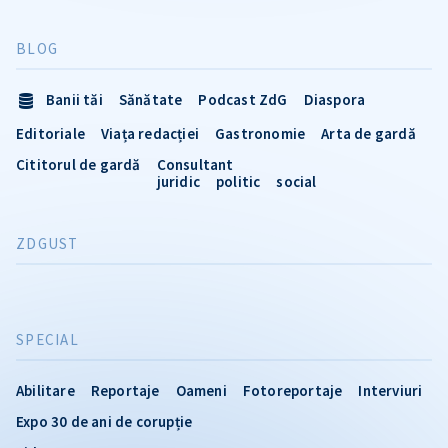
BLOG
Banii tăi
Sănătate
Podcast ZdG
Diaspora
Editoriale
Viața redacției
Gastronomie
Arta de gardă
Cititorul de gardă
Consultant
juridic
politic
social
ZDGUST
SPECIAL
Abilitare
Reportaje
Oameni
Fotoreportaje
Interviuri
Expo 30 de ani de corupție