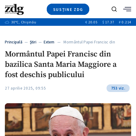
SUSȚINE ZDG
+3
Caută
+2
30
°C
, Chișinău
€
20.05
$
17.37
₽
0.214
Ştiri
+7
+2
Investigatii
Banii tăi
+6
Principală
—
Ştiri
—
Extern
— Mormântul Papei Francisc din
Video
+1
bazilica…
+1
+1
Mormântul Papei Francisc din
Special
bazilica Santa Maria Maggiore a
Blog
+1
ZdGust
fost deschis publicului
+1
27 aprilie 2025, 09:55
753 viz.