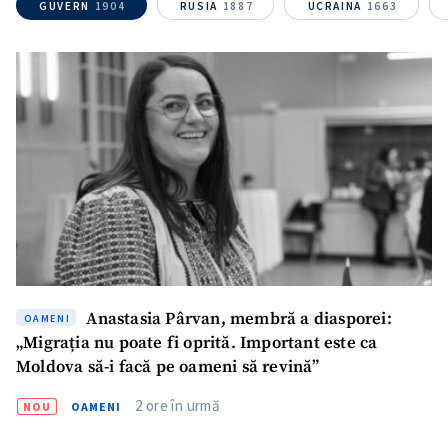
GUVERN
1904
RUSIA
1887
UCRAINA
1663
ȘTIREA MEA
Titlu știre
+ Adaugă titlu
Fotografie
+ Încarcă imagine
Link media
+ Link media
Mesajul știrei
+ Mesajul știrei
Anastasia Pârvan, membră a diasporei:
OAMENI
„Migrația nu poate fi oprită. Important este ca
CONTACT SURSĂ
Moldova să-i facă pe oameni să revină”
Sursă anonimă
2 ore în urmă
NOU
OAMENI
Nume
+ Numele meu