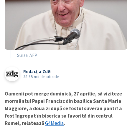
Sursa: AFP
Redacția ZdG
38.65 mii de articole
Oamenii pot merge duminică, 27 aprilie, să viziteze
mormântul Papei Francisc din bazilica Santa Maria
Maggiore, a doua zi după ce fostul suveran pontif a
fost îngropat în biserica sa favorită din centrul
Romei, relatează
G4Media
.