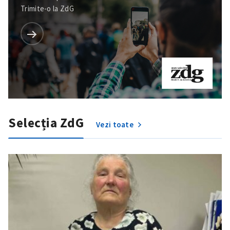
Trimite-o la ZdG
Trimite o informație
Despre ZdG
in English
на русском
Selecția ZdG
Vezi toate