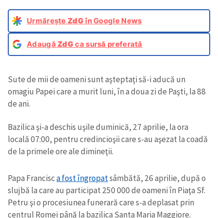
Urmărește
ZdG
în Google News
Adaugă
ZdG
ca sursă preferată
Sute de mii de oameni sunt aşteptaţi să-i aducă un
omagiu Papei care a murit luni, în a doua zi de Paşti, la 88
de ani.
Bazilica şi-a deschis uşile duminică, 27 aprilie, la ora
locală 07:00, pentru credincioşii care s-au aşezat la coadă
de la primele ore ale dimineţii.
Papa Francisc
a fost îngropat
sâmbătă, 26 aprilie, după o
slujbă la care au participat 250 000 de oameni în Piaţa Sf.
Petru şi o procesiunea funerară care s-a deplasat prin
centrul Romei până la bazilica Santa Maria Maggiore.