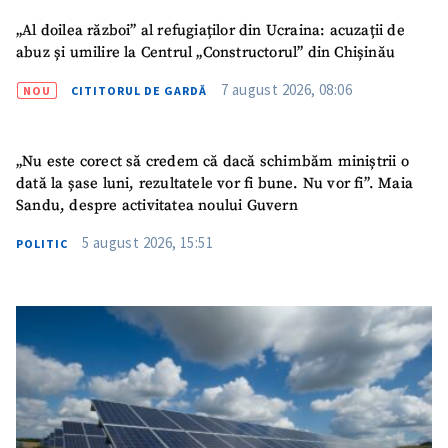
„Al doilea război” al refugiaților din Ucraina: acuzații de
Email
+ Emailul meu
abuz și umilire la Centrul „Constructorul” din Chișinău
7 august 2026, 08:06
NOU
CITITORUL DE GARDĂ
Telefon
+ Telefon personal
Am citit și sunt de
„Nu este corect să credem că dacă schimbăm miniștrii o
acord cu
politica de
dată la șase luni, rezultatele vor fi bune. Nu vor fi”. Maia
confidențialitate
.
Sandu, despre activitatea noului Guvern
TRIMITE ȘTIREA
5 august 2026, 15:51
POLITIC