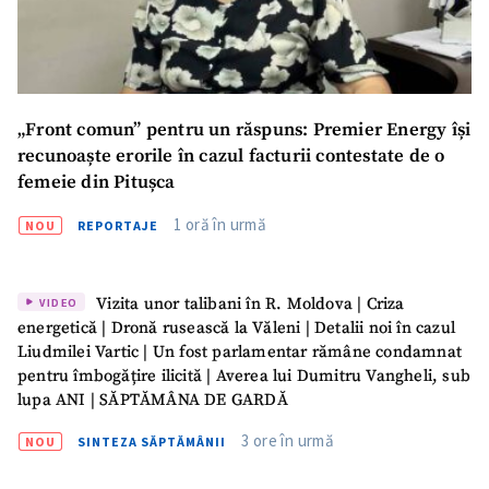
„Front comun” pentru un răspuns: Premier Energy își
recunoaște erorile în cazul facturii contestate de o
femeie din Pitușca
1 oră în urmă
NOU
REPORTAJE
Vizita unor talibani în R. Moldova | Criza
VIDEO
energetică | Dronă rusească la Văleni | Detalii noi în cazul
Liudmilei Vartic | Un fost parlamentar rămâne condamnat
pentru îmbogățire ilicită | Averea lui Dumitru Vangheli, sub
lupa ANI | SĂPTĂMÂNA DE GARDĂ
3 ore în urmă
NOU
SINTEZA SĂPTĂMÂNII