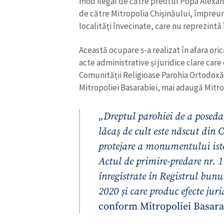
mod ilegal de către preotul Popa Alexan
Link media
de către Mitropolia Chișinăului, împreu
localități învecinate, care nu reprezint
Această ocupare s-a realizat în afara oric
Mesajul știrei
acte administrative și juridice clare care
Comunității Religioase Parohia Ortodoxă
Mitropoliei Basarabiei, mai adaugă Mitro
„Dreptul parohiei de a poseda,
lăcaș de cult este născut din 
protejare a monumentului isto
Actul de primire-predare nr. 1
înregistrate în Registrul bunu
2020 și care produc efecte jur
conform Mitropoliei Basara