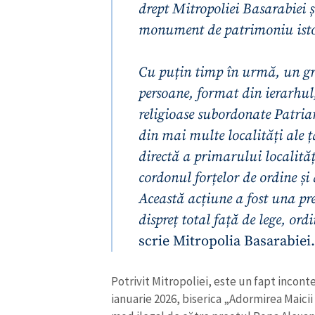
drept Mitropoliei Basarabiei și
monument de patrimoniu isto
Cu puțin timp în urmă, un g
persoane, format din ierarhul, 
religioase subordonate Patria
din mai multe localități ale ț
directă a primarului localită
cordonul forțelor de ordine și 
Această acțiune a fost una pr
dispreț total față de lege, ord
ȘTIREA MEA
scrie Mitropolia Basarabiei
Titlu știre
Potrivit Mitropoliei, este un fapt inconte
Fotografie
ianuarie 2026, biserica „Adormirea Maici