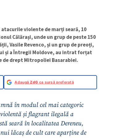
tacurile violente de marți seară, 10
ionul Călărași, unde un grup de peste 150
ții, Vasile Revenco, și un grup de preoți,
i și a Întregii Moldove, au intrat forțat
ne de drept Mitropoliei Basarabiei.
Adaugă
ZdG
ca sursă preferată
amnă în modul cel mai categoric
iolentă și flagrant ilegală a
stă seară în localitatea Dereneu,
nui lăcaș de cult care aparține de