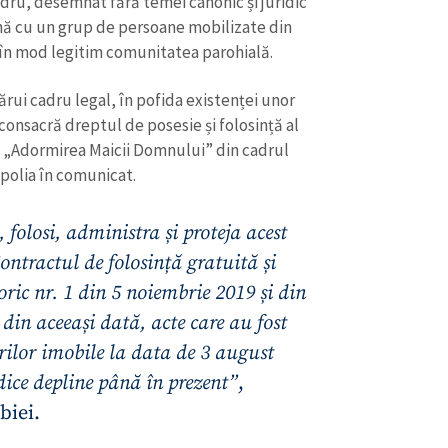
dru, desemnat fără temei canonic și juridic
Email
+ Emailul 
+ Link media
nă cu un grup de persoane mobilizate din
ă în mod legitim comunitatea parohială.
Telefon
+ Telefon pe
ărui cadru legal, în pofida existenței unor
Am citit și sunt de ac
+ Mesajul știrei
 consacră dreptul de posesie și folosință al
confidențialitate
.
 „Adormirea Maicii Domnului” din cadrul
TRIMITE ȘT
polia în comunicat.
 folosi, administra și proteja acest
Contractul de folosință gratuită și
ric nr. 1 din 5 noiembrie 2019 și din
 din aceeași dată, acte care au fost
rilor imobile la data de 3 august
idice depline până în prezent”
,
biei.