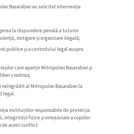
liei Basarabiei au solicitat intervenția
ragerea la răspundere penală a tuturor
lență, instigare și organizare ilegală;
nii publice și a controlului legal asupra
oșilor care aparțin Mitropoliei Basarabiei și
liber credința;
 neîngrădit al Mitropoliei Basarabiei la
d legal.
ția instituțiilor responsabile de protecția
, integrității fizice și emoționale a copiilor
de acest conflict.