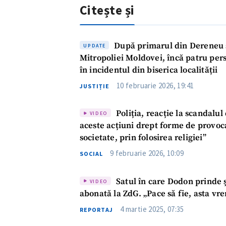
Citește și
După primarul din Dereneu și
UPDATE
Mitropoliei Moldovei, încă patru per
în incidentul din biserica localității
10 februarie 2026, 19:41
JUSTIȚIE
Poliția, reacție la scandalul
VIDEO
aceste acțiuni drept forme de provoc
societate, prin folosirea religiei”
9 februarie 2026, 10:09
SOCIAL
Satul în care Dodon prinde șo
VIDEO
abonată la ZdG. „Pace să fie, asta vr
4 martie 2025, 07:35
REPORTAJ