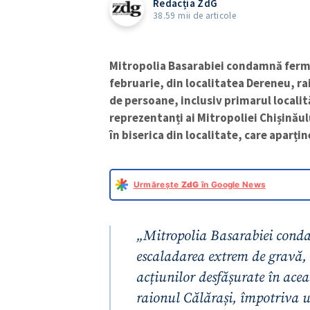
Redacția ZdG
38.59 mii de articole
Mitropolia Basarabiei condamnă ferm a
februarie, din localitatea Dereneu, ra
de persoane, inclusiv primarul localită
reprezentanți ai Mitropoliei Chișinăulu
în biserica din localitate, care aparți
Urmărește
ZdG
în Google News
„Mitropolia Basarabiei cond
escaladarea extrem de gravă, v
acțiunilor desfășurate în acea
raionul Călărași, împotriva u