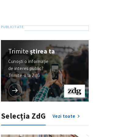
Trimite
știrea ta
Cunoști o informație
de interes public?
Trimite-o la ZdG
Selecția ZdG
Vezi toate