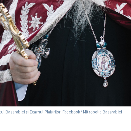
tul Basarabiei și Exarhul Plaiurilor. Facebook/ Mitropolia Basarabiei