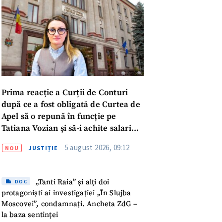
Prima reacție a Curții de Conturi
după ce a fost obligată de Curtea de
Apel să o repună în funcție pe
Tatiana Vozian și să-i achite salariul
„pentru absența forțată de la
5 august 2026, 09:12
NOU
JUSTIȚIE
muncă”
„Tanti Raia” și alți doi
DOC
protagoniști ai investigației „În Slujba
meu
Moscovei”, condamnați. Ancheta ZdG –
la baza sentinței