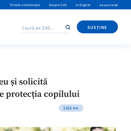
Trimite o informație
Despre ZdG
in English
на русском
SUSȚINE
Caută
Caută
 și solicită
de protecția copilului
1213 viz.