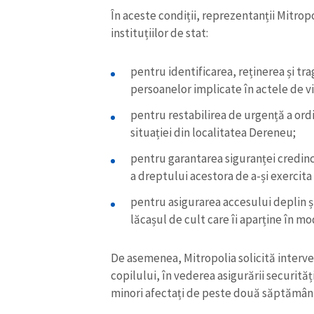
În aceste condiții, reprezentanții Mitropo
instituțiilor de stat:
pentru identificarea, reținerea și t
persoanelor implicate în actele de vio
pentru restabilirea de urgență a ordi
situației din localitatea Dereneu;
pentru garantarea siguranței credinci
a dreptului acestora de a-și exercita 
pentru asigurarea accesului deplin și
lăcașul de cult care îi aparține în mo
De asemenea, Mitropolia solicită interven
copilului, în vederea asigurării securității
minori afectați de peste două săptămâni 