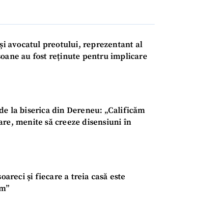
 avocatul preotului, reprezentant al
soane au fost reținute pentru implicare
 de la biserica din Dereneu: „Calificăm
are, menite să creeze disensiuni în
areci și fiecare a treia casă este
em”