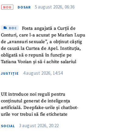
meu
5 august 2026, 06:36
NOU
DOSAR
rsonal
Fosta angajată a Curții de
DOC
ord cu
politica de
Conturi, care l-a acuzat pe Marian Lupu
de „avansuri sexuale”, a obținut câștig
de cauză la Curtea de Apel. Instituția,
IREA
obligată să o repună în funcție pe
Tatiana Vozian și să-i achite salariul
4 august 2026, 14:54
JUSTIȚIE
UE introduce noi reguli pentru
conținutul generat de inteligența
artificială. Deepfake-urile și chatbot-
urile vor trebui să fie etichetate
3 august 2026, 20:22
SOCIAL