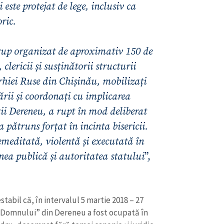
 este protejat de lege, inclusiv ca
ric.
rup organizat de aproximativ 150 de
clericii și susținătorii structurii
rhiei Ruse din Chișinău, mobilizați
ării și coordonați cu implicarea
ții Dereneu, a rupt în mod deliberat
a pătruns forțat în incinta bisericii.
emeditată, violentă și executată în
inea publică și autoritatea statului
”,
CONTACT SURSĂ
.
Sursă anonimă
+ Adaugă titlu
Nume
+ Numele 
stabil că, în intervalul 5 martie 2018 – 27
+ Încarcă imagine
i Domnului” din Dereneu a fost ocupată în