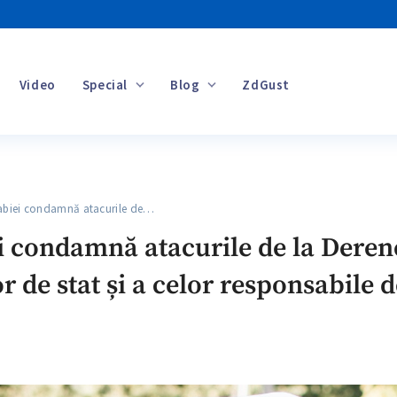
Video
Special
Blog
ZdGust
Banii tăi
biei condamnă atacurile de…
 condamnă atacurile de la Dereneu
lor de stat și a celor responsabile 