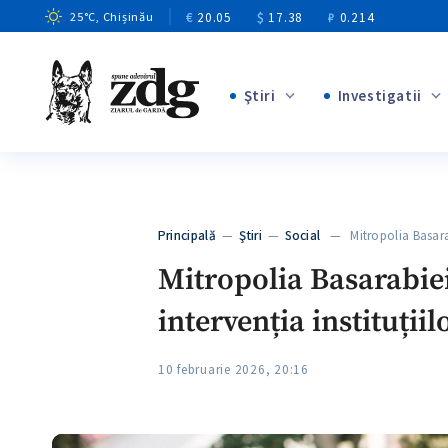
€
20.05
$
17.38
₽
0.214
25
°C
, Chișinău
Ştiri
Investigatii
+8
+4
+1
+12
+1
Principală
—
Ştiri
—
Social
— Mitropolia Basara
+5
Mitropolia Basarabiei
intervenția instituții
10 februarie 2026, 20:16