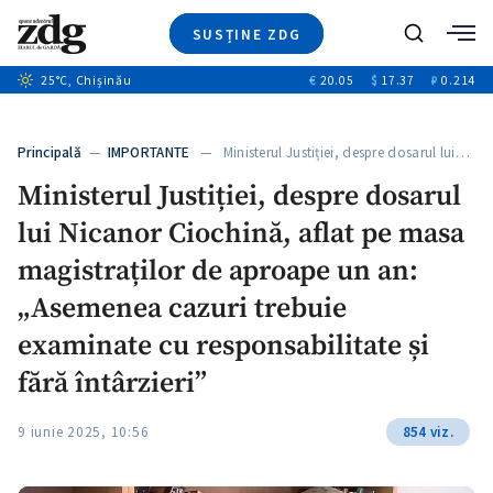
SUSȚINE ZDG
Caută
+1
25
°C
, Chișinău
€
20.05
$
17.37
₽
0.214
Ştiri
+7
+3
Investigatii
Banii tăi
+3
Principală
—
IMPORTANTE
— Ministerul Justiției, despre dosarul lui…
Video
Ministerul Justiției, despre dosarul
Special
lui Nicanor Ciochină, aflat pe masa
Blog
+2
ZdGust
magistraților de aproape un an:
„Asemenea cazuri trebuie
examinate cu responsabilitate și
fără întârzieri”
9 iunie 2025, 10:56
854 viz.