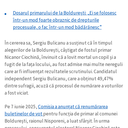
Dosarul primarului de la Boldurești: „Ei se folosesc
într-un mod foarte obraznic de drepturile
procesuale, o fac într-un mod bădărănesc”
În cererea sa, Sergiu Bulicanu a susținut că în timpul
alegerilor de la Boldurești, câștigat de fostul primar
Nicanor Ciochină, învinuit că a lovit mortal un copil și a
fugit de la fața locului, au fost admise mai multe nereguli
care ar fi influențat rezultatele scrutinului. Candidatul
independent Sergiu Bulicanu, care a obținut 49,47%
dintre sufragii, acuză că procesul de numărare a voturilor
a fost viciat.
Pe 7 iunie 2025,
Comisia a anunțat că renumărarea
buletinelor de vot
pentru funcția de primar al comunei
Boldurești, raionul Nisporeni, a luat sfârșit. În urma