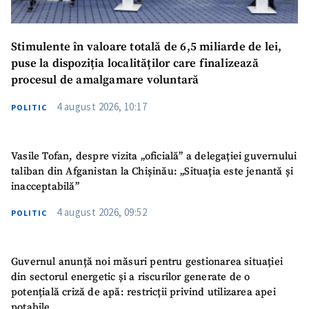
Stimulente în valoare totală de 6,5 miliarde de lei,
puse la dispoziția localităților care finalizează
procesul de amalgamare voluntară
4 august 2026, 10:17
POLITIC
Vasile Tofan, despre vizita „oficială” a delegației guvernului
taliban din Afganistan la Chișinău: „Situația este jenantă și
inacceptabilă”
4 august 2026, 09:52
POLITIC
Guvernul anunță noi măsuri pentru gestionarea situației
din sectorul energetic și a riscurilor generate de o
potențială criză de apă: restricții privind utilizarea apei
potabile