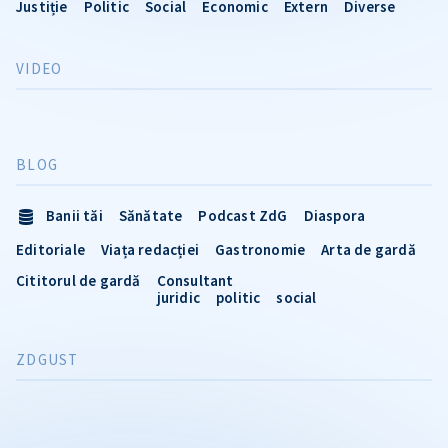
Justiție
Politic
Social
Economic
Extern
Diverse
VIDEO
BLOG
Banii tăi
Sănătate
Podcast ZdG
Diaspora
Editoriale
Viața redacției
Gastronomie
Arta de gardă
Cititorul de gardă
Consultant
juridic
politic
social
ZDGUST