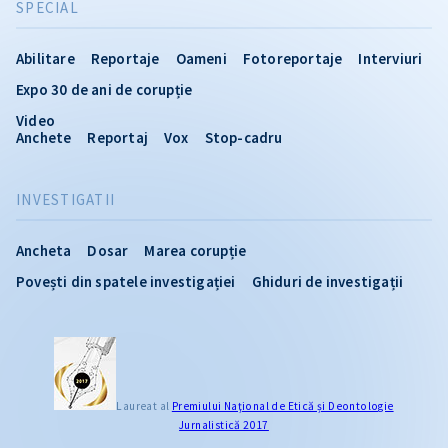
SPECIAL
Abilitare
Reportaje
Oameni
Fotoreportaje
Interviuri
Expo 30 de ani de corupție
Video
Anchete
Reportaj
Vox
Stop-cadru
INVESTIGATII
Ancheta
Dosar
Marea corupție
Povești din spatele investigației
Ghiduri de investigații
Laureat al
Premiului Naţional de Etică și Deontologie
Jurnalistică 2017