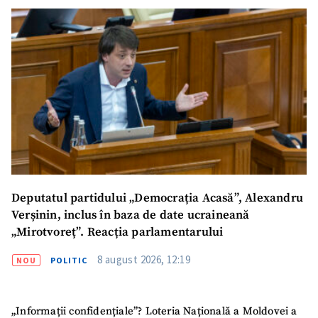
Deputatul partidului „Democrația Acasă”, Alexandru
Verșinin, inclus în baza de date ucraineană
„Mirotvoreț”. Reacția parlamentarului
8 august 2026, 12:19
NOU
POLITIC
„Informații confidențiale”? Loteria Națională a Moldovei a