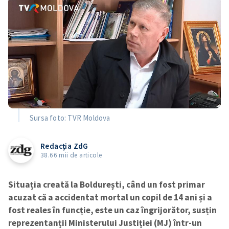
Sursa foto: TVR Moldova
Redacția ZdG
38.66 mii de articole
Situația creată la Boldurești, când un fost primar
acuzat că a accidentat mortal un copil de 14 ani și a
fost reales în funcție, este un caz îngrijorător, susțin
reprezentanții Ministerului Justiției (MJ) într-un