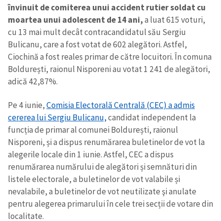
învinuit de comiterea unui accident rutier soldat cu
moartea unui adolescent de 14 ani,
a luat 615 voturi,
cu 13 mai mult decât contracandidatul său Sergiu
Bulicanu, care a fost votat de 602 alegători. Astfel,
Ciochină a fost reales primar de către locuitori. În comuna
Boldurești, raionul Nisporeni au votat 1 241 de alegători,
adică 42,87%.
Pe 4 iunie,
Comisia Electorală Centrală (CEC) a admis
cererea lui Sergiu Bulicanu,
candidat independent la
funcția de primar al comunei Boldurești, raionul
Nisporeni, și a dispus renumărarea buletinelor de vot la
alegerile locale din 1 iunie. Astfel, CEC a dispus
renumărarea numărului de alegători și semnături din
listele electorale, a buletinelor de vot valabile și
nevalabile, a buletinelor de vot neutilizate şi anulate
pentru alegerea primarului în cele trei secții de votare din
localitate.