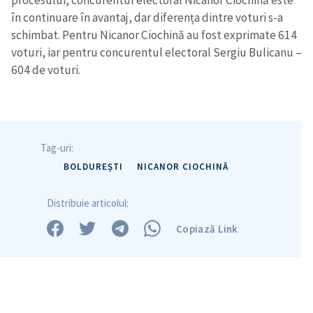
procesului, concurentul electoral Nicanor Ciochină este
în continuare în avantaj, dar diferența dintre voturi s-a
schimbat. Pentru Nicanor Ciochină au fost exprimate 614
Trimite o informație
Despre ZdG
voturi, iar pentru concurentul electoral Sergiu Bulicanu –
in English
на русском
604 de voturi.
Tag-uri:
BOLDUREȘTI
NICANOR CIOCHINĂ
Distribuie articolul:
Copiază Link