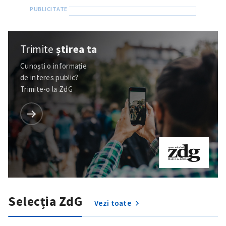
Trimite
știrea ta
Cunoști o informație
de interes public?
Trimite-o la ZdG
Selecția ZdG
Vezi toate