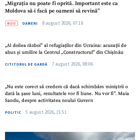
„Migrația nu poate fi oprită. Important este ca
Moldova să-i facă pe oameni să revină”
8 august 2026, 07:16
NOU
OAMENI
„Al doilea război” al refugiaților din Ucraina: acuzații de
abuz și umilire la Centrul „Constructorul” din Chișinău
7 august 2026, 08:06
CITITORUL DE GARDĂ
„Nu este corect să credem că dacă schimbăm miniștrii o
dată la șase luni, rezultatele vor fi bune. Nu vor fi”. Maia
Sandu, despre activitatea noului Guvern
SUSȚINE
5 august 2026, 15:51
POLITIC