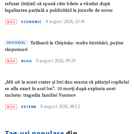
refuzat (inițial) să spună câte bilete a vândut după
legalizarea parțială a publicității la jocurile de noroc
8 august 2026, 10:45
NOU
ECONOMIC
ȘTIREA MEA
Titlu știre
+ Adaugă titlu
Talibanii la Chișinău: multe întrebări, puține
EDITORIAL
răspunsuri
Fotografie
+ Încarcă imagine
8 august 2026, 09:20
NOU
BLOG
Link media
+ Link media
„Mă uit la acest crater și îmi dau seama că pătuțul copilului
se afla exact în acel loc”. 10 morți după explozia unei
rachete: tragedia familiei Voronov
Mesajul știrei
+ Mesajul știrei
8 august 2026, 08:52
NOU
EXTERN
CONTACT SURSĂ
Tag-uri populare
din
Sursă anonimă