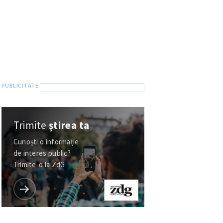
Trimite
știrea ta
Cunoști o informație
de interes public?
Trimite-o la ZdG