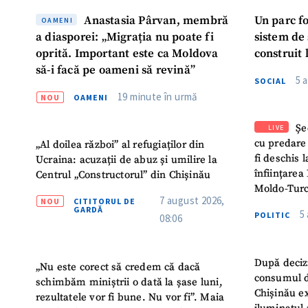
Anastasia Pârvan, membră
Un parc f
OAMENI
a diasporei: „Migrația nu poate fi
sistem de
oprită. Important este ca Moldova
construit 
să-i facă pe oameni să revină”
5 
SOCIAL
19 minute în urmă
NOU
OAMENI
Șe
LIVE
cu predare
„Al doilea război” al refugiaților din
fi deschis 
Ucraina: acuzații de abuz și umilire la
înființarea 
Centrul „Constructorul” din Chișinău
Moldo-Turc
7 august 2026,
NOU
CITITORUL DE
GARDĂ
5
POLITIC
08:06
După deciz
„Nu este corect să credem că dacă
consumul d
schimbăm miniștrii o dată la șase luni,
Chișinău ex
rezultatele vor fi bune. Nu vor fi”. Maia