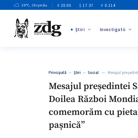
€
20.05
$
17.37
₽
0.214
29
°C
, Chișinău
Ştiri
Investigatii
+3
+2
+7
+2
Principală
—
Ştiri
—
Social
— Mesajul președint
+6
Mesajul președintei S
Doilea Război Mondial
comemorăm cu pietate 
pașnică”