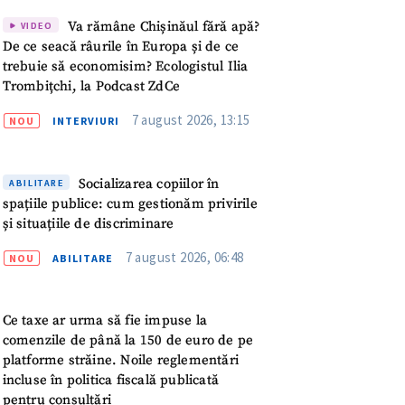
rsonal
Va rămâne Chișinăul fără apă?
VIDEO
De ce seacă râurile în Europa și de ce
ord cu
politica de
trebuie să economisim? Ecologistul Ilia
Trombițchi, la Podcast ZdCe
IREA
7 august 2026, 13:15
NOU
INTERVIURI
Socializarea copiilor în
ABILITARE
spațiile publice: cum gestionăm privirile
și situațiile de discriminare
7 august 2026, 06:48
NOU
ABILITARE
Ce taxe ar urma să fie impuse la
comenzile de până la 150 de euro de pe
platforme străine. Noile reglementări
incluse în politica fiscală publicată
pentru consultări