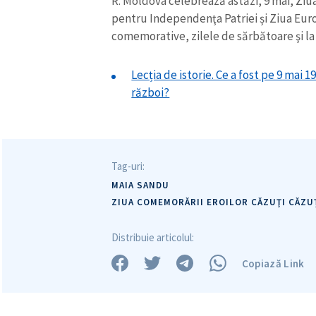
R. Moldova celebrează astăzi, 9 mai, Ziua
pentru Independenţa Patriei și Ziua Eur
comemorative, zilele de sărbătoare şi la 
Mesajul știrei
Lecția de istorie. Ce a fost pe 9 mai 
război?
Tag-uri:
MAIA SANDU
ZIUA COMEMORĂRII EROILOR CĂZUŢI CĂZUȚ
Distribuie articolul:
Copiază Link