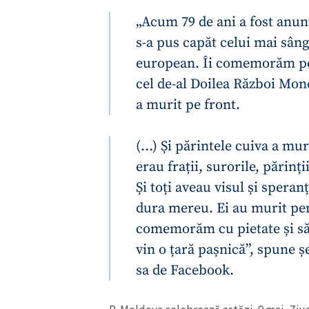
„Acum 79 de ani a fost anun
s-a pus capăt celui mai sân
european. Îi comemorăm pe t
cel de-al Doilea Război Mon
a murit pe front.
(…) Și părintele cuiva a muri
erau frații, surorile, părinți
ȘTIREA MEA
Și toți aveau visul și spera
dura mereu. Ei au murit pent
Titlu știre
comemorăm cu pietate și să
vin o țară pașnică”, spune ș
Fotografie
sa de Facebook.
Link media