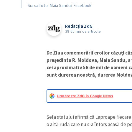
Sursa foto: Maia Sandu/ Facebook
Redacția ZdG
38.65 mii de articole
De Ziua comemorării eroilor căzuţi căz
președinta R. Moldova, Maia Sandu, a v
cei aproximativ 56 de mii de oameni ca
sunt durerea noastră, durerea Moldov
Urmărește
ZdG
în Google News
Șefa statului afirmă că „aproape fiecare
o altă rudă care nu s-a întors acasă de pe