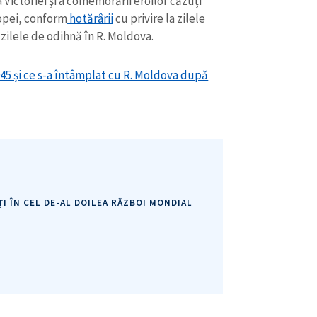
 Victoriei şi a comemorării eroilor căzuţi
Telefon
+ Telefon pe
opei, conform
hotărârii
cu privire la zilele
zilele de odihnă în R. Moldova.
Am citit și sunt de ac
+ Mesajul știrei
confidențialitate
.
1945 și ce s-a întâmplat cu R. Moldova după
TRIMITE ȘT
I ÎN CEL DE-AL DOILEA RĂZBOI MONDIAL