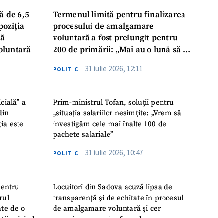
ă de 6,5
Termenul limită pentru finalizarea
poziția
procesului de amalgamare
ză
voluntară a fost prelungit pentru
oluntară
200 de primării: „Mai au o lună să se
așeze la masă, să ia o decizie finală”
31 iulie 2026, 12:11
POLITIC
icială” a
Prim-ministrul Tofan, soluții pentru
din
„situația salariilor nesimțite: „Vrem să
ția este
investigăm cele mai înalte 100 de
pachete salariale”
31 iulie 2026, 10:47
POLITIC
pentru
Locuitori din Sadova acuză lipsa de
rul
transparență și de echitate în procesul
ate de o
de amalgamare voluntară și cer