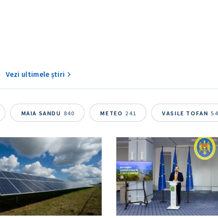
Vezi ultimele știri
MAIA SANDU
840
METEO
241
VASILE TOFAN
5