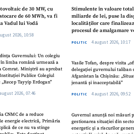
otovoltaic de 30 MW, cu
Stimulente în valoare total
 stocare de 60 MWh, va fi
miliarde de lei, puse la dis
la Vadul lui Vodă
localităților care finalizea
procesul de amalgamare v
august 2026, 10:58
4 august 2026, 10:17
POLITIC
dința Guvernului: Un colegiu
 în limba română urmează a
Vasile Tofan, despre vizita „of
la Comrat. Miniștrii au aprobat
delegației guvernului taliban 
Instituției Publice Colegiul
Afganistan la Chișinău: „Situa
 „Recep Tayyip Erdogan”
jenantă și inacceptabilă”
 august 2026, 07:46
4 august 2026, 09:52
POLITIC
ia CNMC de a reduce
Guvernul anunță noi măsuri 
e energie electrică, Primăria
gestionarea situației din secto
plică de ce nu va stinge
energetic și a riscurilor gener