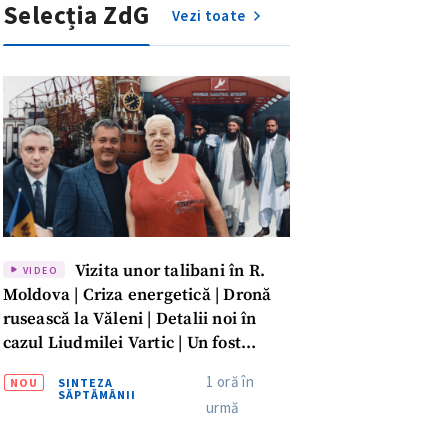
Selecția ZdG
Vezi toate
Vizita unor talibani în R.
VIDEO
Moldova | Criza energetică | Dronă
rusească la Văleni | Detalii noi în
cazul Liudmilei Vartic | Un fost
meu
parlamentar rămâne condamnat
1 oră în
NOU
SINTEZA
pentru îmbogățire ilicită | Averea lui
SĂPTĂMÂNII
meu
urmă
Dumitru Vangheli, sub lupa ANI |
SĂPTĂMÂNA DE GARDĂ