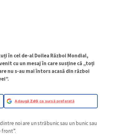
uți în cel de-al Doilea Război Mondial,
enit cu un mesaj în care susține că „toți
re nu s-au mai întors acasă din război
ei”.
Adaugă
ZdG
ca sursă preferată
 dintre noi are un străbunic sau un bunic sau
 front”.