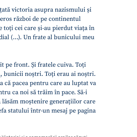
țată victoria asupra nazismului și
geros război de pe continentul
oți cei care și-au pierdut viața în
dial (…). Un frate al bunicului meu
t pe front. Și fratele cuiva. Toți
i, bunicii noștri. Toți erau ai noștri.
CONTACT SURSĂ
nța că pacea pentru care au luptat va
ru ca noi să trăim în pace. Să-i
Sursă anonimă
+ Adaugă titlu
 lăsăm moștenire generațiilor care
Nume
+ Numele 
efa statului într-un mesaj pe pagina
+ Încarcă imagine
Email
+ Emailul 
+ Link media