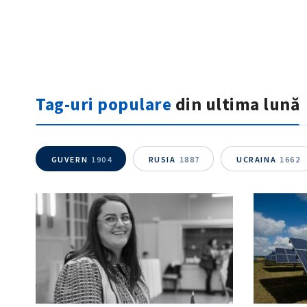
Tag-uri populare
din ultima lună
GUVERN
1904
RUSIA
1887
UCRAINA
1662