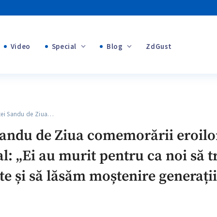
Video
Special
Blog
ZdGust
Banii tăi
+1
+1
ei Sandu de Ziua…
+1
andu de Ziua comemorării eroilor 
+1
: „Ei au murit pentru ca noi să tr
+1
și să lăsăm moștenire generațiil