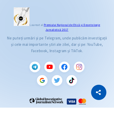
Laureat al
Premiului Naţional de Etică și Deontologie
Jurnalistică 2017
Ne puteți urmări și pe Telegram, unde publicăm investigații
și cele mai importante știri ale zilei, dar și pe: YouTube,
Facebook, Instagram și TikTok.
CITEȘTE
Citește articolul
Copiază Link
ZdG este membru al rețelei globale a jurnaliștilor de investigație (GIJN).