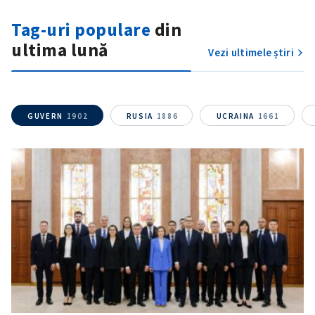
Fotografie
+ Încarcă imagine
Tag-uri populare
din
ultima lună
Vezi ultimele știri
Link media
+ Link media
GUVERN
1902
RUSIA
1886
UCRAINA
1661
Mesajul știrei
+ Mesajul știrei
CONTACT SURSĂ
Sursă anonimă
Nume
+ Numele meu
Email
+ Emailul meu