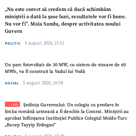
Telefon
+ Telefon personal
„Nu este corect să credem că dacă schimbăm
Am citit și sunt de
miniștrii o dată la șase luni, rezultatele vor fi bune.
acord cu
politica de
Nu vor fi”. Maia Sandu, despre activitatea noului
confidențialitate
.
Guvern
TRIMITE ȘTIREA
5 august 2026, 15:51
POLITIC
Un parc fotovoltaic de 30 MW, cu sistem de stocare de 60
MWh, va fi construit la Vadul lui Vodă
5 august 2026, 10:58
SOCIAL
Ședința Guvernului: Un colegiu cu predare în
LIVE
limba română urmează a fi deschis la Comrat. Miniștrii au
aprobat înființarea Instituției Publice Colegiul Moldo-Turc
„Recep Tayyip Erdogan”