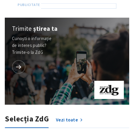
Trimite
știrea ta
Cunoști o informație
de interes public?
Trimite-o la ZdG
Selecția ZdG
Vezi toate