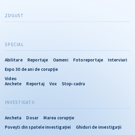
ZDGUST
SPECIAL
Abilitare
Reportaje
Oameni
Fotoreportaje
Interviuri
Expo 30 de ani de corupție
Video
Anchete
Reportaj
Vox
Stop-cadru
INVESTIGATII
Ancheta
Dosar
Marea corupție
Povești din spatele investigației
Ghiduri de investigații