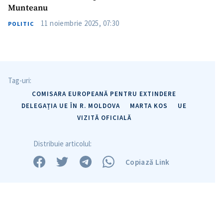
Munteanu
11 noiembrie 2025, 07:30
POLITIC
Tag-uri:
COMISARA EUROPEANĂ PENTRU EXTINDERE
DELEGAȚIA UE ÎN R. MOLDOVA
MARTA KOS
UE
VIZITĂ OFICIALĂ
Distribuie articolul:
Copiază Link
Trimite o informație
Despre ZdG
in English
на русском