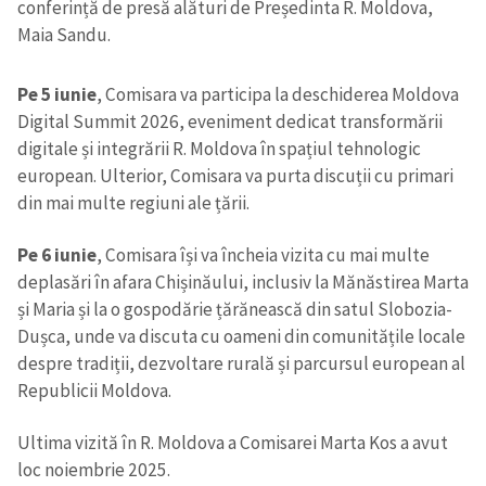
conferință de presă alături de Președinta R. Moldova,
Maia Sandu.
Pe 5 iunie
, Comisara va participa la deschiderea Moldova
Digital Summit 2026, eveniment dedicat transformării
digitale și integrării R. Moldova în spațiul tehnologic
european. Ulterior, Comisara va purta discuții cu primari
din mai multe regiuni ale țării.
Pe 6 iunie
, Comisara își va încheia vizita cu mai multe
deplasări în afara Chișinăului, inclusiv la Mănăstirea Marta
și Maria și la o gospodărie țărănească din satul Slobozia-
Dușca, unde va discuta cu oameni din comunitățile locale
despre tradiții, dezvoltare rurală și parcursul european al
Republicii Moldova.
Ultima vizită în R. Moldova a Comisarei Marta Kos a avut
loc noiembrie 2025.