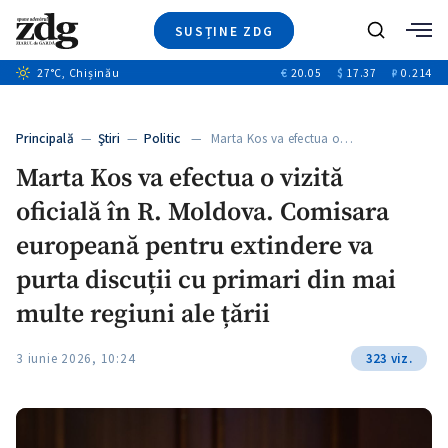
SUSȚINE ZDG
+4
Caută
+1
27
°C
, Chișinău
€
20.05
$
17.37
₽
0.214
Ştiri
+13
+11
Investigatii
Banii tăi
+4
Principală
—
Ştiri
—
Politic
— Marta Kos va efectua o…
Video
Marta Kos va efectua o vizită
Special
oficială în R. Moldova. Comisara
Blog
+1
ZdGust
europeană pentru extindere va
purta discuții cu primari din mai
multe regiuni ale țării
3 iunie 2026, 10:24
323 viz.