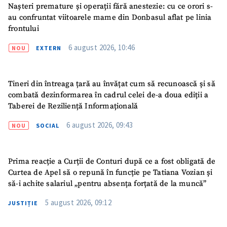
Nașteri premature și operații fără anestezie: cu ce orori s-
au confruntat viitoarele mame din Donbasul aflat pe linia
frontului
6 august 2026, 10:46
NOU
EXTERN
Tineri din întreaga țară au învățat cum să recunoască și să
combată dezinformarea în cadrul celei de-a doua ediții a
Taberei de Reziliență Informațională
6 august 2026, 09:43
NOU
SOCIAL
Prima reacție a Curții de Conturi după ce a fost obligată de
Curtea de Apel să o repună în funcție pe Tatiana Vozian și
să-i achite salariul „pentru absența forțată de la muncă”
ȘTIREA MEA
5 august 2026, 09:12
JUSTIȚIE
Titlu știre
+ Adaugă titlu