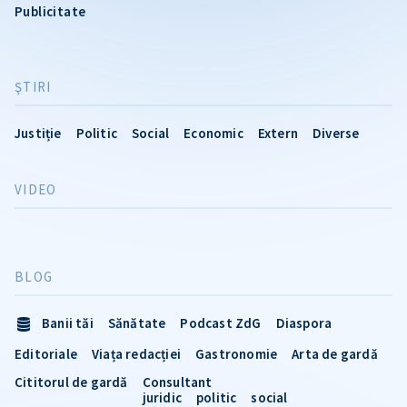
Publicitate
ŞTIRI
Justiție
Politic
Social
Economic
Extern
Diverse
VIDEO
BLOG
Banii tăi
Sănătate
Podcast ZdG
Diaspora
Editoriale
Viața redacției
Gastronomie
Arta de gardă
Cititorul de gardă
Consultant
juridic
politic
social