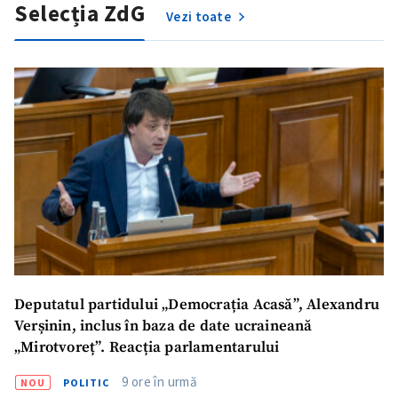
Selecția ZdG
Vezi toate
Deputatul partidului „Democrația Acasă”, Alexandru
ȘTIREA MEA
Verșinin, inclus în baza de date ucraineană
Titlu știre
+ Adaugă titlu
„Mirotvoreț”. Reacția parlamentarului
9 ore în urmă
NOU
POLITIC
Fotografie
+ Încarcă imagine