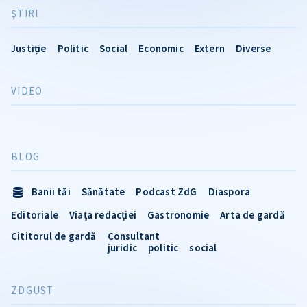
ŞTIRI
Justiție
Politic
Social
Economic
Extern
Diverse
VIDEO
BLOG
Banii tăi
Sănătate
Podcast ZdG
Diaspora
Editoriale
Viața redacției
Gastronomie
Arta de gardă
Cititorul de gardă
Consultant
juridic
politic
social
ZDGUST