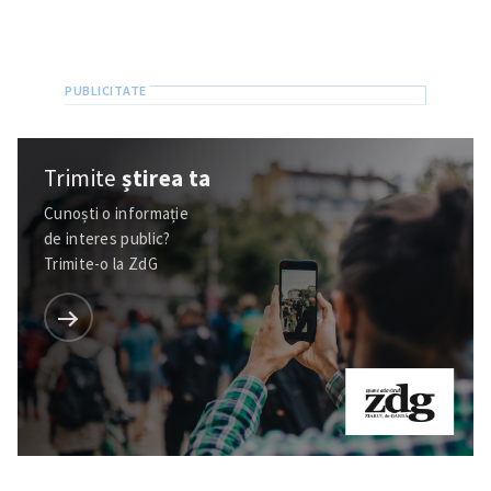
Trimite
știrea ta
Cunoști o informație
de interes public?
Trimite-o la ZdG