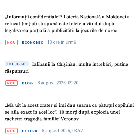
Link media
+ Link media
„Informații confidențiale”? Loteria Națională a Moldovei a
refuzat (inițial) să spună câte bilete a vândut după
legalizarea parțială a publicității la jocurile de noroc
10 ore în urmă
NOU
ECONOMIC
Mesajul știrei
+ Mesajul știrei
Talibanii la Chișinău: multe întrebări, puține
EDITORIAL
CONTACT SURSĂ
răspunsuri
Sursă anonimă
8 august 2026, 09:20
NOU
BLOG
Nume
+ Numele meu
„Mă uit la acest crater și îmi dau seama că pătuțul copilului
Email
+ Emailul meu
se afla exact în acel loc”. 10 morți după explozia unei
rachete: tragedia familiei Voronov
Telefon
+ Telefon personal
8 august 2026, 08:52
NOU
EXTERN