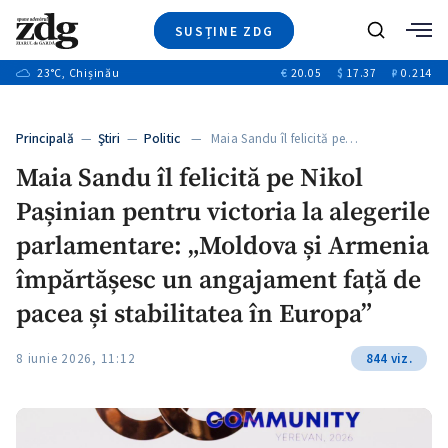
SUSȚINE ZDG
Caută
+2
23
°C
, Chișinău
€
20.05
$
17.37
₽
0.214
Ştiri
+6
+3
Investigatii
Banii tăi
+2
Principală
—
Ştiri
—
Politic
— Maia Sandu îl felicită pe…
Video
+1
+1
Maia Sandu îl felicită pe Nikol
Special
Pașinian pentru victoria la alegerile
Blog
+2
ZdGust
parlamentare: „Moldova și Armenia
+1
împărtășesc un angajament față de
pacea și stabilitatea în Europa”
8 iunie 2026, 11:12
844 viz.