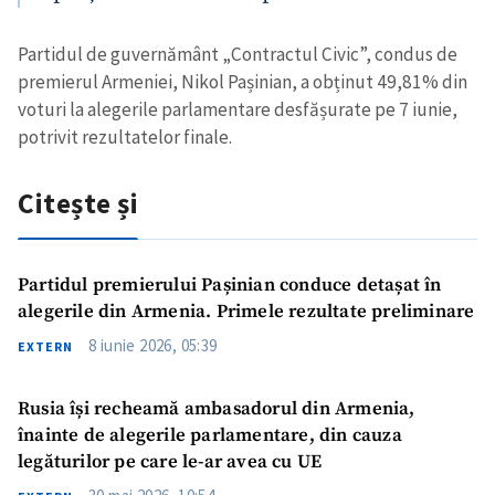
Partidul de guvernământ „Contractul Civic”, condus de
premierul Armeniei, Nikol Pașinian, a obținut 49,81% din
voturi la alegerile parlamentare desfășurate pe 7 iunie,
potrivit rezultatelor finale.
Citește și
Trimite o informație
Despre ZdG
in English
на русском
Partidul premierului Pașinian conduce detașat în
alegerile din Armenia. Primele rezultate preliminare
8 iunie 2026, 05:39
EXTERN
Rusia își recheamă ambasadorul din Armenia,
înainte de alegerile parlamentare, din cauza
legăturilor pe care le-ar avea cu UE