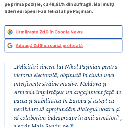
pe prima poziție, cu 49,81% din sufragii. Mai mulți
lideri europeni l-au felicitat pe Pașinian.
Urmărește
ZdG
în Google News
Adaugă
ZdG
ca sursă preferată
„Felicitări sincere lui Nikol Pașinian pentru
victoria electorală, obținută în ciuda unei
interferențe străine masive. Moldova și
Armenia împărtășesc un angajament față de
pacea și stabilitatea în Europa și aștept cu
nerăbdare să aprofundăm dialogul nostru și
să colaborăm îndeaproape în anii următori”
,
a scris Maia Sandu pe
X
.