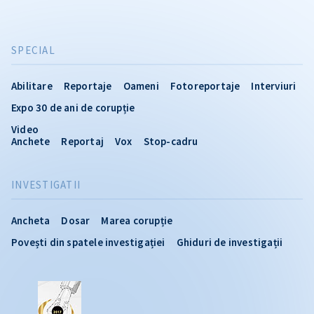
SPECIAL
Abilitare
Reportaje
Oameni
Fotoreportaje
Interviuri
Expo 30 de ani de corupție
Video
Anchete
Reportaj
Vox
Stop-cadru
INVESTIGATII
Ancheta
Dosar
Marea corupție
Povești din spatele investigației
Ghiduri de investigații