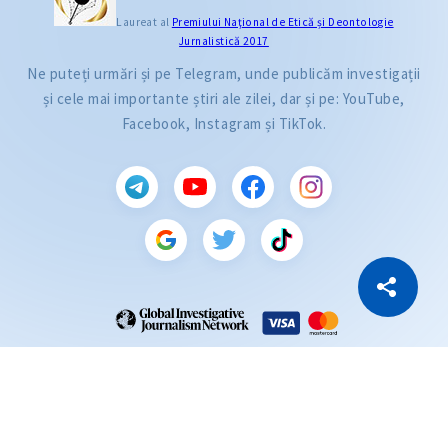
Laureat al
Premiului Naţional de Etică și Deontologie
Jurnalistică 2017
Ne puteți urmări și pe Telegram, unde publicăm investigații
și cele mai importante știri ale zilei, dar și pe: YouTube,
Facebook, Instagram și TikTok.
CITEȘTE
Citește articolul
Copiază Link
ZdG este membru al rețelei globale a jurnaliștilor de investigație (GIJN).
2004—2026 © Ziarul de Gardă.
Toate drepturile rezervate.
Dezvoltat de
SENSMEDIA