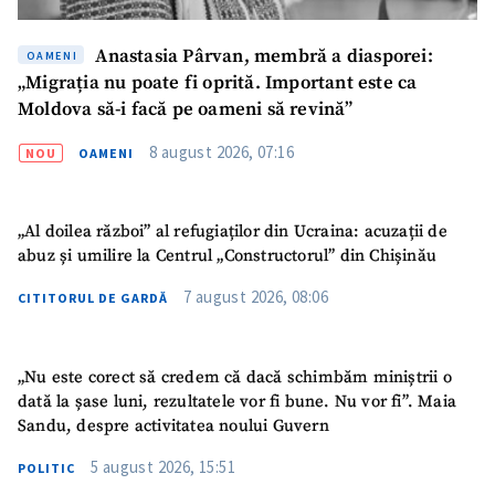
Anastasia Pârvan, membră a diasporei:
OAMENI
„Migrația nu poate fi oprită. Important este ca
Moldova să-i facă pe oameni să revină”
8 august 2026, 07:16
NOU
OAMENI
SUSȚINE
„Al doilea război” al refugiaților din Ucraina: acuzații de
abuz și umilire la Centrul „Constructorul” din Chișinău
7 august 2026, 08:06
CITITORUL DE GARDĂ
„Nu este corect să credem că dacă schimbăm miniștrii o
dată la șase luni, rezultatele vor fi bune. Nu vor fi”. Maia
Sandu, despre activitatea noului Guvern
5 august 2026, 15:51
POLITIC