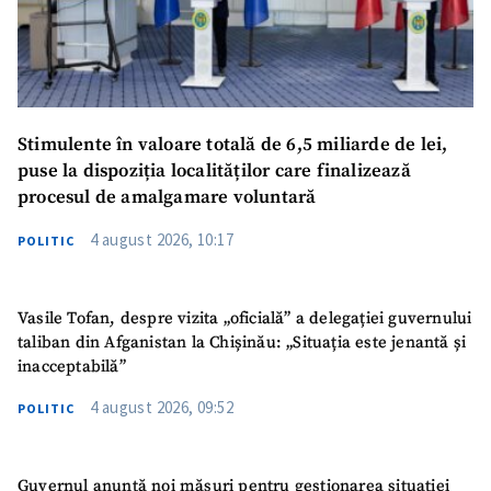
Stimulente în valoare totală de 6,5 miliarde de lei,
puse la dispoziția localităților care finalizează
procesul de amalgamare voluntară
4 august 2026, 10:17
POLITIC
Vasile Tofan, despre vizita „oficială” a delegației guvernului
taliban din Afganistan la Chișinău: „Situația este jenantă și
inacceptabilă”
4 august 2026, 09:52
POLITIC
Guvernul anunță noi măsuri pentru gestionarea situației