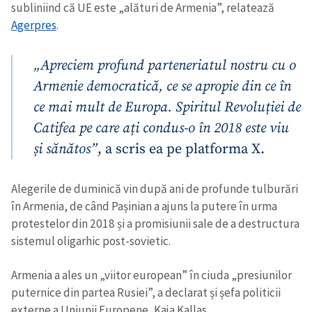
subliniind că UE este „alături de Armenia”, relatează
Agerpres
.
„Apreciem profund parteneriatul nostru cu o
Armenie democratică, ce se apropie din ce în
ce mai mult de Europa. Spiritul Revoluției de
Catifea pe care ați condus-o în 2018 este viu
și sănătos”
, a scris ea pe platforma X.
Alegerile de duminică vin după ani de profunde tulburări
în Armenia, de când Pașinian a ajuns la putere în urma
protestelor din 2018 și a promisiunii sale de a destructura
sistemul oligarhic post-sovietic.
Armenia a ales un „viitor european” în ciuda „presiunilor
puternice din partea Rusiei”, a declarat și șefa politicii
externe a Uniunii Europene, Kaja Kallas.