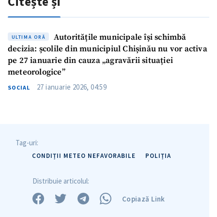
Citește și
Autoritățile municipale își schimbă
ULTIMA ORĂ
Trimite o informație
Despre ZdG
decizia: școlile din municipiul Chișinău nu vor activa
in English
на русском
pe 27 ianuarie din cauza „agravării situației
meteorologice”
27 ianuarie 2026, 04:59
SOCIAL
Tag-uri:
CONDIȚII METEO NEFAVORABILE
POLIȚIA
Distribuie articolul:
Copiază Link