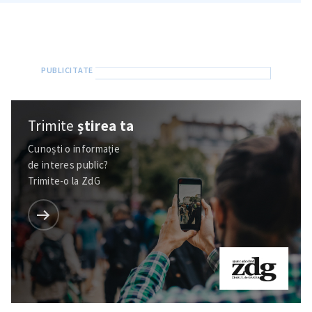
Trimite
știrea ta
Cunoști o informație
de interes public?
Trimite-o la ZdG