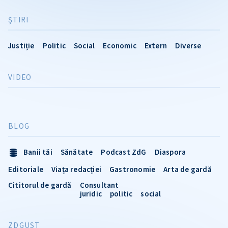
ŞTIRI
Justiție
Politic
Social
Economic
Extern
Diverse
VIDEO
BLOG
Banii tăi
Sănătate
Podcast ZdG
Diaspora
Editoriale
Viața redacției
Gastronomie
Arta de gardă
Cititorul de gardă
Consultant
juridic
politic
social
ZDGUST