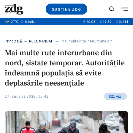
SUSȚINE ZDG
+1
Caută
27
°C
, Chișinău
€
20.05
$
17.37
₽
0.214
Ştiri
+6
+2
Investigatii
Banii tăi
+2
Principală
—
RECOMANDAT
— Mai multe rute interurbane din…
Video
Mai multe rute interurbane din
Special
nord, sistate temporar. Autoritățile
Blog
ZdGust
îndeamnă populația să evite
deplasările neesențiale
27 ianuarie 2026, 06:42
921 viz.