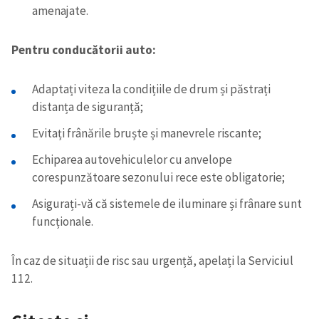
amenajate.
Pentru conducătorii auto:
Adaptați viteza la condițiile de drum și păstrați
distanța de siguranță;
Evitați frânările bruște și manevrele riscante;
Echiparea autovehiculelor cu anvelope
corespunzătoare sezonului rece este obligatorie;
Asigurați-vă că sistemele de iluminare și frânare sunt
funcționale.
În caz de situații de risc sau urgență, apelați la Serviciul
112.