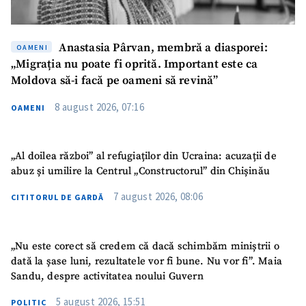
Anastasia Pârvan, membră a diasporei:
OAMENI
„Migrația nu poate fi oprită. Important este ca
Moldova să-i facă pe oameni să revină”
8 august 2026, 07:16
OAMENI
„Al doilea război” al refugiaților din Ucraina: acuzații de
abuz și umilire la Centrul „Constructorul” din Chișinău
7 august 2026, 08:06
CITITORUL DE GARDĂ
„Nu este corect să credem că dacă schimbăm miniștrii o
SUSȚINE
dată la șase luni, rezultatele vor fi bune. Nu vor fi”. Maia
Sandu, despre activitatea noului Guvern
5 august 2026, 15:51
POLITIC