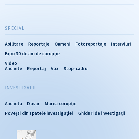
SPECIAL
Abilitare
Reportaje
Oameni
Fotoreportaje
Interviuri
Expo 30 de ani de corupție
Video
Anchete
Reportaj
Vox
Stop-cadru
INVESTIGATII
Ancheta
Dosar
Marea corupție
Povești din spatele investigației
Ghiduri de investigații