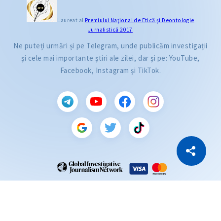
Laureat al
Premiului Naţional de Etică și Deontologie
Jurnalistică 2017
Ne puteți urmări și pe Telegram, unde publicăm investigații
și cele mai importante știri ale zilei, dar și pe: YouTube,
Facebook, Instagram și TikTok.
CITEȘTE
Citește articolul
Copiază Link
ZdG este membru al rețelei globale a jurnaliștilor de investigație (GIJN).
2004—2026 © Ziarul de Gardă.
Toate drepturile rezervate.