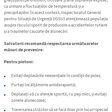
ghețușului pe drumuri, trotuare și alte suprafețe expuse,
ca urmare a fluctuațiilor de temperatură și a
precipitațiilor. În acest context, Inspectoratul General
pentru Situații de Urgență (IGSU) atenționează populația
asupra riscului sporit de producere a accidentelor rutiere
și a traumelor cauzate de alunecări.
Salvatorii recomandă respectarea următoarelor
măsuri de prevenire:
Pentru pietoni:
Evitați deplasările neesențiale în condiții de polei;
Purtați încălțăminte antiderapantă;
Deplasați-vă cu atenție sporită, cu pași mici, și evitați
zonele alunecoase;
Traversarea străzilor să se facă doar prin locuri special