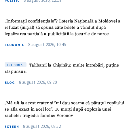
8 august 2026, 12:19
POLITIC
„Informații confidențiale”? Loteria Națională a Moldovei a
refuzat (inițial) să spună câte bilete a vândut după
legalizarea parțială a publicității la jocurile de noroc
ȘTIREA MEA
8 august 2026, 10:45
ECONOMIC
Titlu știre
+ Adaugă titlu
Talibanii la Chișinău: multe întrebări, puține
EDITORIAL
Fotografie
+ Încarcă imagine
răspunsuri
8 august 2026, 09:20
Link media
+ Link media
BLOG
„Mă uit la acest crater și îmi dau seama că pătuțul copilului
se afla exact în acel loc”. 10 morți după explozia unei
Mesajul știrei
+ Mesajul știrei
rachete: tragedia familiei Voronov
8 august 2026, 08:52
EXTERN