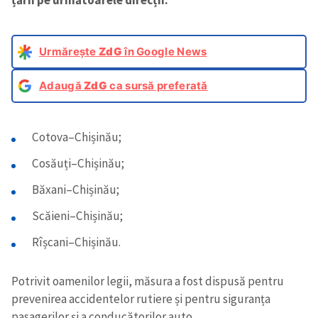
țǎrii pe următoarele direcții:
Urmărește
ZdG
în Google News
Adaugă
ZdG
ca sursă preferată
Cotova–Chișinău;
Cosăuți–Chișinău;
Băxani–Chișinău;
Scăieni–Chișinău;
Rîșcani–Chișinău.
Potrivit oamenilor legii, măsura a fost dispusă pentru
prevenirea accidentelor rutiere și pentru siguranța
pasagerilor și a conducătorilor auto.