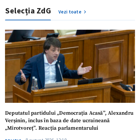
Selecția ZdG
Vezi toate
Deputatul partidului „Democrația Acasă”, Alexandru
Verșinin, inclus în baza de date ucraineană
„Mirotvoreț”. Reacția parlamentarului