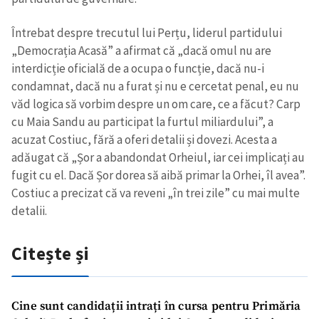
Întrebat despre trecutul lui Perțu, liderul partidului
„Democrația Acasă” a afirmat că „dacă omul nu are
interdicție oficială de a ocupa o funcție, dacă nu-i
condamnat, dacă nu a furat și nu e cercetat penal, eu nu
văd logica să vorbim despre un om care, ce a făcut? Carp
cu Maia Sandu au participat la furtul miliardului”, a
acuzat Costiuc, fără a oferi detalii și dovezi. Acesta a
adăugat că „Șor a abandondat Orheiul, iar cei implicați au
fugit cu el. Dacă Șor dorea să aibă primar la Orhei, îl avea”.
Costiuc a precizat că va reveni „în trei zile” cu mai multe
detalii.
Citește și
Cine sunt candidații intrați în cursa pentru Primăria