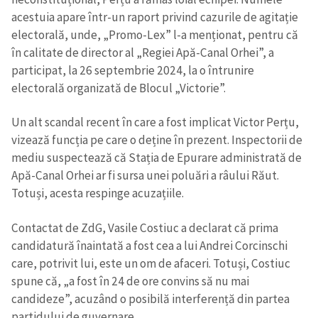
acestuia apare într-un raport privind cazurile de agitație
electorală, unde, „Promo-Lex” l-a menționat, pentru că
în calitate de director al „Regiei Apă-Canal Orhei”, a
participat, la 26 septembrie 2024, la o întrunire
electorală organizată de Blocul „Victorie”.
Un alt scandal recent în care a fost implicat Victor Perțu,
vizează funcția pe care o deține în prezent. Inspectorii de
mediu suspectează că Stația de Epurare administrată de
Apă-Canal Orhei ar fi sursa unei poluări a râului Răut.
Totuși, acesta respinge acuzațiile.
Contactat de ZdG, Vasile Costiuc a declarat că prima
candidatură înaintată a fost cea a lui Andrei Corcinschi
care, potrivit lui, este un om de afaceri. Totuși, Costiuc
spune că, „a fost în 24 de ore convins să nu mai
candideze”, acuzând o posibilă interferență din partea
partidului de guvernare.