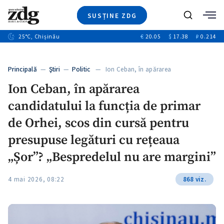
SUSȚINE ZDG
+8
Caută
+4
25
°C
, Chișinău
€
20.05
$
17.38
₽
0.214
Ştiri
+12
+1
+1
Investigatii
Banii tăi
+5
Principală
—
Ştiri
—
Politic
— Ion Ceban, în apărarea
Video
candidatului…
Ion Ceban, în apărarea
Special
candidatului la funcția de primar
Blog
ZdGust
de Orhei, scos din cursă pentru
presupuse legături cu rețeaua
„Șor”? „Bespredelul nu are margini”
4 mai 2026, 08:22
868 viz.