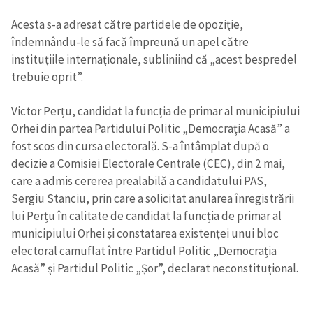
Acesta s-a adresat către partidele de opoziție,
îndemnându-le să facă împreună un apel către
instituțiile internaționale, subliniind că „acest bespredel
trebuie oprit”.
Victor Perțu, candidat la funcția de primar al municipiului
Orhei din partea Partidului Politic „Democrația Acasă” a
fost scos din cursa electorală. S-a întâmplat după o
decizie a Comisiei Electorale Centrale (CEC), din 2 mai,
care a admis cererea prealabilă a candidatului PAS,
Sergiu Stanciu, prin care a solicitat anularea înregistrării
lui Perțu în calitate de candidat la funcția de primar al
municipiului Orhei și constatarea existenței unui bloc
electoral camuflat între Partidul Politic „Democrația
Acasă” și Partidul Politic „Șor”, declarat neconstituțional.