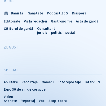
BLOG
Banii tăi
Sănătate
Podcast ZdG
Diaspora
Editoriale
Viața redacției
Gastronomie
Arta de gardă
Cititorul de gardă
Consultant
juridic
politic
social
ZDGUST
SPECIAL
Abilitare
Reportaje
Oameni
Fotoreportaje
Interviuri
Expo 30 de ani de corupție
Video
Anchete
Reportaj
Vox
Stop-cadru