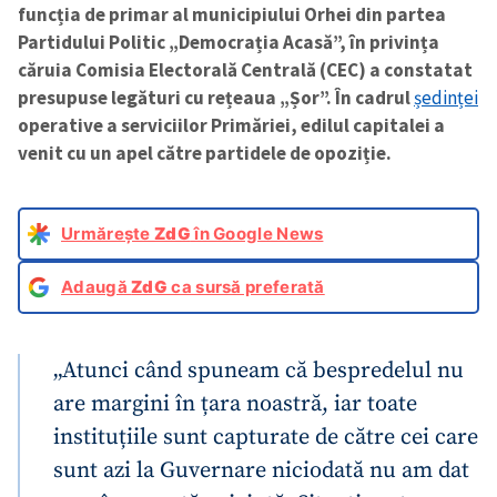
funcția de primar al municipiului Orhei din partea
Partidului Politic „Democrația Acasă”, în privința
căruia Comisia Electorală Centrală (CEC) a constatat
presupuse legături cu rețeaua „Șor”. În cadrul
ședinței
operative a serviciilor Primăriei, edilul capitalei a
venit cu un apel către partidele de opoziție.
Urmărește
ZdG
în Google News
Adaugă
ZdG
ca sursă preferată
„Atunci când spuneam că bespredelul nu
are margini în țara noastră, iar toate
instituțiile sunt capturate de către cei care
sunt azi la Guvernare niciodată nu am dat