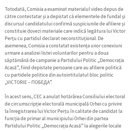
Totodată, Comisia a examinat materialul video depus de
către contestatar și a depistat că elementele de fundal și
discursul candidatului confirmă suspiciunile de afiliere și
constituie dovezi materiale care indică legătura lui Victor
Perțu cu partidul declarat neconstituțional. De
asemenea, Comisia a constatat existența unor conexiuni
urmare a analizei listei voluntarilor pentru a doua
săptămână de campanie a Partidului Politic „Democrația
Acasă”, fiind depistate persoane care au afiliere politică
cu partidele politice din autointitulatul bloc politic
„VICTORIE – ПОБЕДА”.
În acest sens, CEC a anulat hotărârea Consiliului electoral
de circumscripție electorală municipală Orhei cu privire
la înregistrarea lui Victor Perțu în calitate de candidat la
funcția de primar al municipiului Orhei din partea
Partidului Politic „Democrația Acasă” la alegerile locale