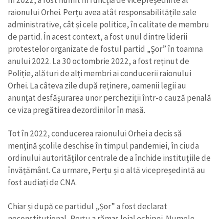
raionului Orhei. Perțu avea atât responsabilitățile sale
administrative, cât și cele politice, în calitate de membru
de partid. În acest context, a fost unul dintre liderii
protestelor organizate de fostul partid „Șor” în toamna
anului 2022. La 30 octombrie 2022, a fost reținut de
Poliție, alături de alți membri ai conducerii raionului
Orhei. La câteva zile după reținere, oamenii legii au
anunțat desfășurarea unor percheziții într-o cauză penală
ce viza pregătirea dezordinilor în masă.
Tot în 2022, conducerea raionului Orhei a decis să
mențină școlile deschise în timpul pandemiei, în ciuda
ordinului autorităților centrale de a închide instituțiile de
învățământ. Ca urmare, Perțu și o altă vicepreședintă au
fost audiați de CNA.
Chiar și după ce partidul „Șor” a fost declarat
neconstituțional, Perțu a rămas loial echipei. Numele