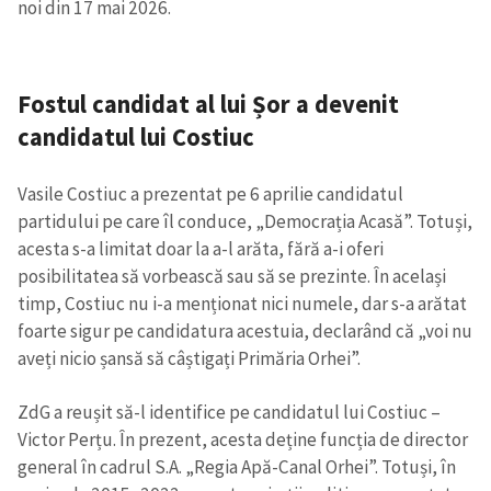
noi din 17 mai 2026.
Fostul candidat al lui Șor a devenit
candidatul lui Costiuc
Vasile Costiuc a prezentat pe 6 aprilie candidatul
partidului pe care îl conduce, „Democrația Acasă”. Totuși,
acesta s-a limitat doar la a-l arăta, fără a-i oferi
posibilitatea să vorbească sau să se prezinte. În același
timp, Costiuc nu i-a menționat nici numele, dar s-a arătat
foarte sigur pe candidatura acestuia, declarând că „voi nu
aveți nicio șansă să câștigați Primăria Orhei”.
ZdG a reușit să-l identifice pe candidatul lui Costiuc –
Victor Perțu. În prezent, acesta deține funcția de director
general în cadrul S.A. „Regia Apă-Canal Orhei”. Totuși, în