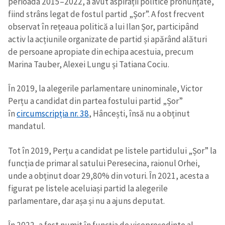
perioada 2015–2022, a avut aspirații politice pronunțate,
fiind strâns legat de fostul partid „Șor”. A fost frecvent
observat în rețeaua politică a lui Ilan Șor, participând
Trimite o informație
Despre ZdG
in English
на русском
activ la acțiunile organizate de partid și apărând alături
de persoane apropiate din echipa acestuia, precum
Marina Tauber, Alexei Lungu și Tatiana Cociu.
În 2019, la alegerile parlamentare uninominale, Victor
Perțu a candidat din partea fostului partid „Șor”
în
circumscripția nr. 38
, Hâncești, însă nu a obținut
mandatul.
Tot în 2019, Perțu a candidat pe listele partidului „Șor” la
funcția de primar al satului Peresecina, raionul Orhei,
unde a obținut doar 29,80% din voturi. În 2021, acesta a
figurat pe listele aceluiași partid la alegerile
parlamentare, dar așa și nu a ajuns deputat.
În 2022, a fost numit în funcția de vicepreședinte al