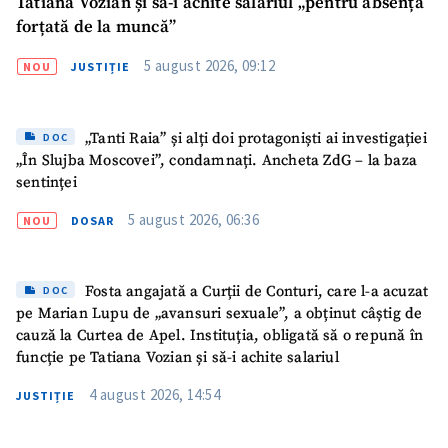
Tatiana Vozian și să-i achite salariul „pentru absența
forțată de la muncă”
5 august 2026, 09:12
NOU
JUSTIȚIE
„Tanti Raia” și alți doi protagoniști ai investigației
DOC
„În Slujba Moscovei”, condamnați. Ancheta ZdG – la baza
sentinței
5 august 2026, 06:36
NOU
DOSAR
Fosta angajată a Curții de Conturi, care l-a acuzat
DOC
pe Marian Lupu de „avansuri sexuale”, a obținut câștig de
SUSȚINE
cauză la Curtea de Apel. Instituția, obligată să o repună în
funcție pe Tatiana Vozian și să-i achite salariul
4 august 2026, 14:54
JUSTIȚIE