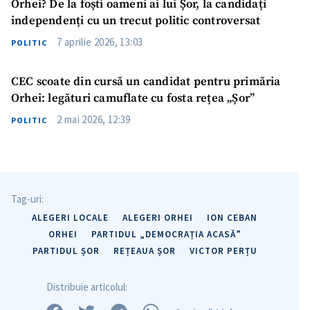
Orhei? De la foști oameni ai lui Șor, la candidați
independenți cu un trecut politic controversat
7 aprilie 2026, 13:03
POLITIC
CEC scoate din cursă un candidat pentru primăria
Orhei: legături camuflate cu fosta rețea „Șor”
2 mai 2026, 12:39
POLITIC
ȘTIREA MEA
Titlu știre
+ Adaugă titlu
Tag-uri:
ALEGERI LOCALE
ALEGERI ORHEI
ION CEBAN
Fotografie
+ Încarcă imagine
ORHEI
PARTIDUL „DEMOCRAȚIA ACASĂ”
PARTIDUL ȘOR
REȚEAUA ȘOR
VICTOR PERȚU
Link media
+ Link media
Distribuie articolul: