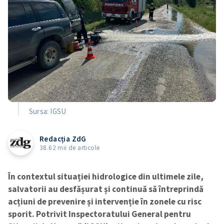
Sursa: IGSU
Redacția ZdG
38.62 mii de articole
În contextul situației hidrologice din ultimele zile,
salvatorii au desfășurat și continuă să întreprindă
acțiuni de prevenire și intervenție în zonele cu risc
sporit. Potrivit Inspectoratului General pentru