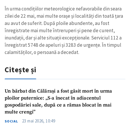
În urma condițiilor meteorologice nefavorabile din seara
zilei de 22 mai, mai multe orașe și localități din toată țara
au avut de suferit. După ploile abundente, au fost
înregistrate mai multe întreruperi și pene de curent,
inundații, dar și alte situații excepționale. Serviciul 112 a
înregistrat 5748 de apeluri și 3283 de urgențe. În timpul
calamităților, o persoană a decedat.
Citește și
Un bărbat din Călărași a fost găsit mort în urma
ploilor puternice: „S-a înecat în adiacentul
gospodăriei sale, după ce a rămas blocat în mai
multe crengi”
23 mai 2026, 10:49
SOCIAL