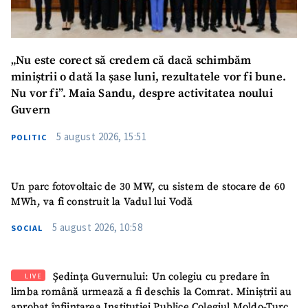
„Nu este corect să credem că dacă schimbăm
miniștrii o dată la șase luni, rezultatele vor fi bune.
Nu vor fi”. Maia Sandu, despre activitatea noului
Guvern
5 august 2026, 15:51
POLITIC
Un parc fotovoltaic de 30 MW, cu sistem de stocare de 60
MWh, va fi construit la Vadul lui Vodă
5 august 2026, 10:58
SOCIAL
Ședința Guvernului: Un colegiu cu predare în
LIVE
limba română urmează a fi deschis la Comrat. Miniștrii au
SUSȚINE
aprobat înființarea Instituției Publice Colegiul Moldo-Turc