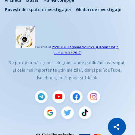
Ancheta
Dosar
Marea corupție
Povești din spatele investigației
Ghiduri de investigații
Laureat al
Premiului Naţional de Etică și Deontologie
Jurnalistică 2017
Ne puteți urmări și pe Telegram, unde publicăm investigații
și cele mai importante știri ale zilei, dar și pe: YouTube,
Facebook, Instagram și TikTok.
CITEȘTE
Citește articolul
Copiază Link