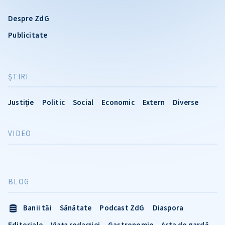
Despre ZdG
Publicitate
ŞTIRI
Justiție
Politic
Social
Economic
Extern
Diverse
VIDEO
BLOG
Banii tăi
Sănătate
Podcast ZdG
Diaspora
Editoriale
Viața redacției
Gastronomie
Arta de gardă