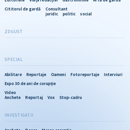
Cititorul de gardă
Consultant
juridic
politic
social
ZDGUST
SPECIAL
Abilitare
Reportaje
Oameni
Fotoreportaje
Interviuri
Expo 30 de ani de corupție
Video
Anchete
Reportaj
Vox
Stop-cadru
INVESTIGATII