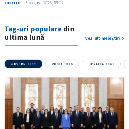
5 august 2026, 09:12
JUSTIȚIE
CONTACT SURSĂ
Tag-uri populare
din
Sursă anonimă
ultima lună
Vezi ultimele știri
Nume
+ Numele meu
Email
+ Emailul meu
GUVERN
1902
RUSIA
1886
UCRAINA
1661
Telefon
+ Telefon personal
Am citit și sunt de
acord cu
politica de
confidențialitate
.
TRIMITE ȘTIREA