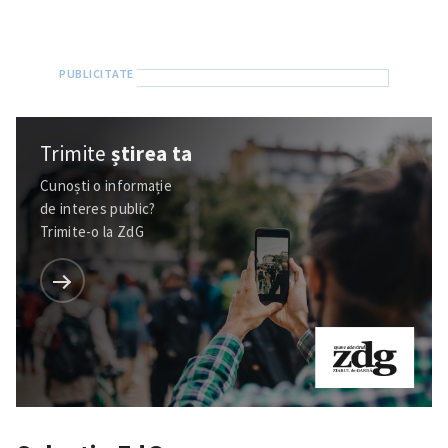
Trimite
știrea ta
Cunoști o informație
de interes public?
Trimite-o la ZdG