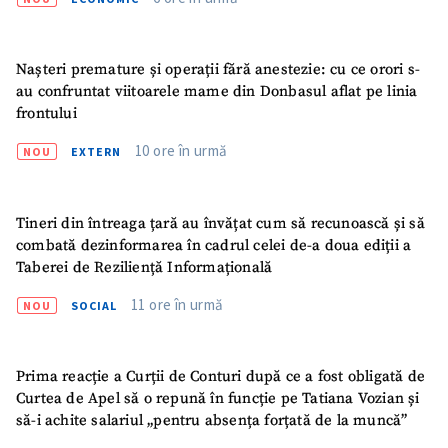
Nașteri premature și operații fără anestezie: cu ce orori s-
au confruntat viitoarele mame din Donbasul aflat pe linia
frontului
10 ore în urmă
NOU
EXTERN
ȘTIREA MEA
Tineri din întreaga țară au învățat cum să recunoască și să
Titlu știre
+ Adaugă titlu
combată dezinformarea în cadrul celei de-a doua ediții a
Taberei de Reziliență Informațională
Fotografie
+ Încarcă imagine
11 ore în urmă
NOU
SOCIAL
Link media
+ Link media
Prima reacție a Curții de Conturi după ce a fost obligată de
Curtea de Apel să o repună în funcție pe Tatiana Vozian și
să-i achite salariul „pentru absența forțată de la muncă”
Mesajul știrei
+ Mesajul știrei