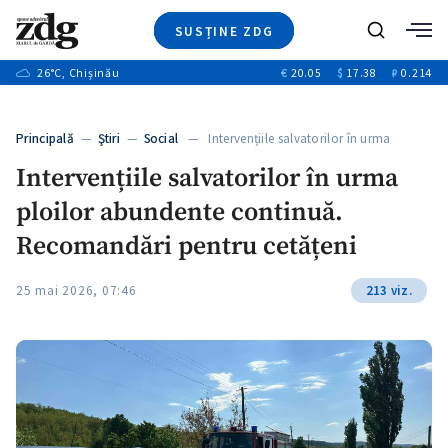
SUSȚINE ZDG
+4
Caută
+1
26
°C
, Chișinău
€
20.05
$
17.38
₽
0.214
Ştiri
+13
+10
Investigatii
Banii tăi
+3
Principală
—
Ştiri
—
Social
— Intervențiile salvatorilor în urma
Video
ploilor…
Intervențiile salvatorilor în urma
Special
ploilor abundente continuă.
Blog
+1
ZdGust
Recomandări pentru cetățeni
25 mai 2026, 07:46
213 viz.