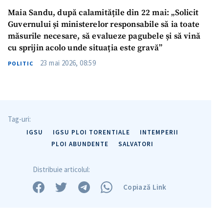
Maia Sandu, după calamitățile din 22 mai: „Solicit
Guvernului și ministerelor responsabile să ia toate
măsurile necesare, să evalueze pagubele și să vină
cu sprijin acolo unde situația este gravă”
Trimite o informație
Despre ZdG
23 mai 2026, 08:59
POLITIC
in English
на русском
Tag-uri:
IGSU
IGSU PLOI TORENTIALE
INTEMPERII
PLOI ABUNDENTE
SALVATORI
Distribuie articolul:
Copiază Link