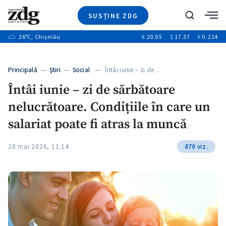
SUSȚINE ZDG
+3
Caută
+1
26
°C
, Chișinău
€
20.05
$
17.37
₽
0.214
Ştiri
+9
+4
Investigatii
Banii tăi
+1
+5
Principală
—
Ştiri
—
Social
— Întâi iunie – zi de…
Video
+1
Întâi iunie – zi de sărbătoare
Special
nelucrătoare. Condițiile în care un
Blog
+1
ZdGust
salariat poate fi atras la muncă
28 mai 2026, 11:14
870 viz.
+1