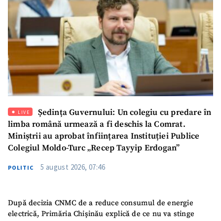
Ședința Guvernului: Un colegiu cu predare în
LIVE
limba română urmează a fi deschis la Comrat.
SUSȚINE
Miniștrii au aprobat înființarea Instituției Publice
Colegiul Moldo-Turc „Recep Tayyip Erdogan”
5 august 2026, 07:46
POLITIC
După decizia CNMC de a reduce consumul de energie
electrică, Primăria Chișinău explică de ce nu va stinge