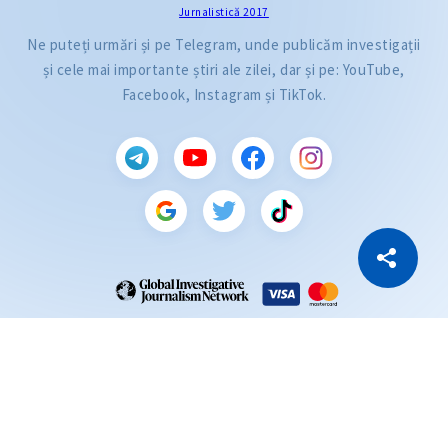
Jurnalistică 2017
Ne puteți urmări și pe Telegram, unde publicăm investigații
și cele mai importante știri ale zilei, dar și pe: YouTube,
Facebook, Instagram și TikTok.
CITEȘTE
Citește articolul
Copiază Link
ZdG este membru al rețelei globale a jurnaliștilor de investigație (GIJN).
2004—2026 © Ziarul de Gardă.
Toate drepturile rezervate.
Dezvoltat de
SENSMEDIA