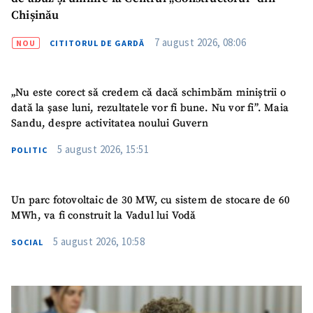
Sursă anonimă
Chișinău
Nume
+ Numele meu
7 august 2026, 08:06
NOU
CITITORUL DE GARDĂ
Email
+ Emailul meu
„Nu este corect să credem că dacă schimbăm miniștrii o
dată la șase luni, rezultatele vor fi bune. Nu vor fi”. Maia
Telefon
+ Telefon personal
Sandu, despre activitatea noului Guvern
5 august 2026, 15:51
POLITIC
Am citit și sunt de
acord cu
politica de
confidențialitate
.
Un parc fotovoltaic de 30 MW, cu sistem de stocare de 60
TRIMITE ȘTIREA
MWh, va fi construit la Vadul lui Vodă
5 august 2026, 10:58
SOCIAL