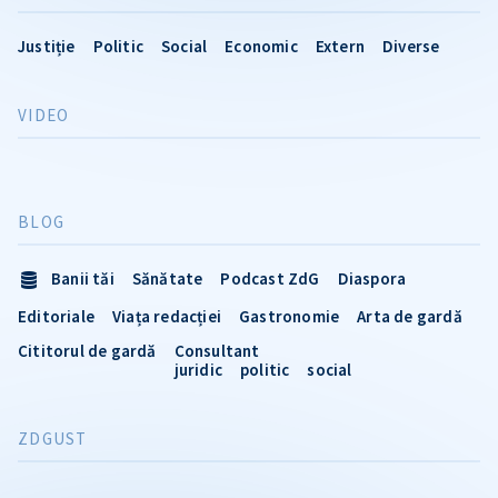
Justiție
Politic
Social
Economic
Extern
Diverse
VIDEO
BLOG
Banii tăi
Sănătate
Podcast ZdG
Diaspora
Editoriale
Viața redacției
Gastronomie
Arta de gardă
Cititorul de gardă
Consultant
juridic
politic
social
ZDGUST