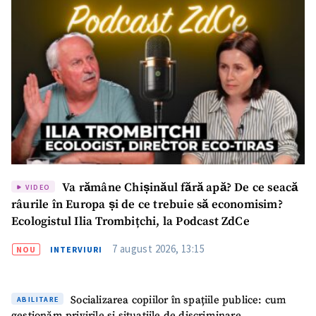
Va rămâne Chișinăul fără apă? De ce seacă
VIDEO
râurile în Europa și de ce trebuie să economisim?
Ecologistul Ilia Trombițchi, la Podcast ZdCe
7 august 2026, 13:15
NOU
INTERVIURI
Socializarea copiilor în spațiile publice: cum
ABILITARE
gestionăm privirile și situațiile de discriminare