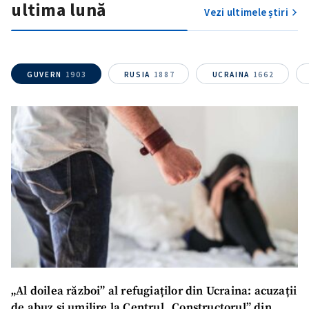
ultima lună
Vezi ultimele știri
ȘTIREA MEA
GUVERN
1903
RUSIA
1887
UCRAINA
1662
Titlu știre
+ Adaugă titlu
Fotografie
+ Încarcă imagine
Link media
+ Link media
Mesajul știrei
+ Mesajul știrei
„Al doilea război” al refugiaților din Ucraina: acuzații
CONTACT SURSĂ
de abuz și umilire la Centrul „Constructorul” din