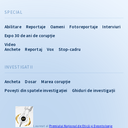
SPECIAL
Abilitare
Reportaje
Oameni
Fotoreportaje
Interviuri
Expo 30 de ani de corupție
Video
Anchete
Reportaj
Vox
Stop-cadru
INVESTIGATII
Ancheta
Dosar
Marea corupție
Povești din spatele investigației
Ghiduri de investigații
Laureat al
Premiului Naţional de Etică și Deontologie