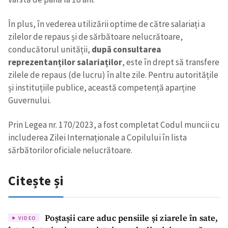
În plus, în vederea utilizării optime de către salariați a
zilelor de repaus și de sărbătoare nelucrătoare,
conducătorul unității,
după consultarea
reprezentanților salariaților
, este în drept să transfere
zilele de repaus (de lucru) în alte zile. Pentru autoritățile
și instituțiile publice, această competență aparține
Guvernului.
Prin Legea nr. 170/2023, a fost completat Codul muncii cu
includerea Zilei Internaționale a Copilului în lista
sărbătorilor oficiale nelucrătoare.
Citește și
Poștașii care aduc pensiile și ziarele în sate,
VIDEO