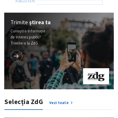
Trimite
știrea ta
Cunoști o informație
de interes public?
Trimite-o la ZdG
Trimite o informație
Despre ZdG
in English
на русском
Selecția ZdG
Vezi toate