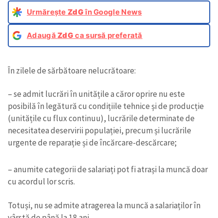
Urmărește
ZdG
în Google News
Adaugă
ZdG
ca sursă preferată
În zilele de sărbătoare nelucrătoare:
– se admit lucrări în unitățile a căror oprire nu este
posibilă în legătură cu condițiile tehnice și de producție
(unitățile cu flux continuu), lucrările determinate de
necesitatea deservirii populației, precum și lucrările
urgente de reparație și de încărcare-descărcare;
– anumite categorii de salariați pot fi atrași la muncă doar
cu acordul lor scris.
Totuși, nu se admite atragerea la muncă a salariaților în
vârstă de până la 18 ani.