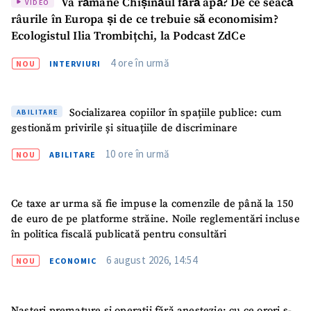
Va rămâne Chișinăul fără apă? De ce seacă
VIDEO
râurile în Europa și de ce trebuie să economisim?
Ecologistul Ilia Trombițchi, la Podcast ZdCe
4 ore în urmă
NOU
INTERVIURI
Socializarea copiilor în spațiile publice: cum
ABILITARE
gestionăm privirile și situațiile de discriminare
10 ore în urmă
NOU
ABILITARE
Ce taxe ar urma să fie impuse la comenzile de până la 150
de euro de pe platforme străine. Noile reglementări incluse
în politica fiscală publicată pentru consultări
6 august 2026, 14:54
NOU
ECONOMIC
Nașteri premature și operații fără anestezie: cu ce orori s-