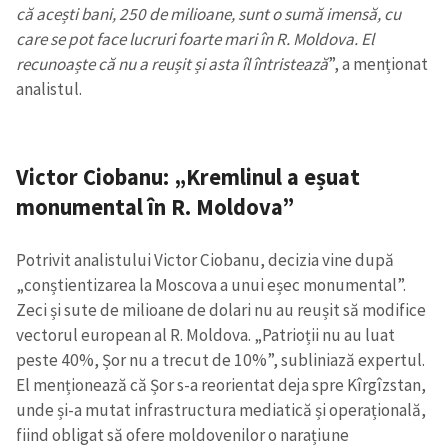
că acești bani, 250 de milioane, sunt o sumă imensă, cu
care se pot face lucruri foarte mari în R. Moldova. El
recunoaște că nu a reușit și asta îl întristează
”, a menționat
analistul.
Victor Ciobanu: „Kremlinul a eșuat
monumental în R. Moldova”
Potrivit analistului Victor Ciobanu, decizia vine după
„conștientizarea la Moscova a unui eșec monumental”.
Zeci și sute de milioane de dolari nu au reușit să modifice
vectorul european al R. Moldova. „Patrioții nu au luat
peste 40%, Șor nu a trecut de 10%”, subliniază expertul.
El menționează că Șor s-a reorientat deja spre Kîrgîzstan,
unde și-a mutat infrastructura mediatică și operațională,
fiind obligat să ofere moldovenilor o narațiune