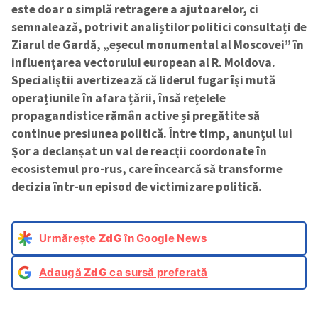
este doar o simplă retragere a ajutoarelor, ci
semnalează, potrivit analiștilor politici consultați de
Ziarul de Gardă, „eșecul monumental al Moscovei” în
influențarea vectorului european al R. Moldova.
Specialiștii avertizează că liderul fugar își mută
operațiunile în afara țării, însă rețelele
propagandistice rămân active și pregătite să
continue presiunea politică. Între timp, anunțul lui
Șor a declanșat un val de reacții coordonate în
ecosistemul pro-rus, care încearcă să transforme
decizia într-un episod de victimizare politică.
Urmărește
ZdG
în Google News
Adaugă
ZdG
ca sursă preferată