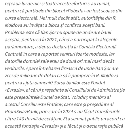
rețeaua lui de aici și toate aceste eforturi s-au ruinat,
pentru că partidele din blocul
«
Pobeda
»
au fost scoase din
cursa electorală. Mai mult decât atât, autoritățile din R.
Moldova au învățat a bloca și confisca acești bani.
Problema este că Ilan Șor nu spune de unde are banii
aceștia, pentru că în 2021, când a participat la alegerile
parlamentare, a depus declarația la Comisia Electorală
Centrală în care a raportat venituri foarte modeste, iar
datoriile domniei sale erau de două ori mai mari decât
veniturile. Apare întrebarea firească de unde Ilan Șor are
zeci de milioane de dolari ca să îi pompeze în R. Moldova
pentru a ajuta oamenii? Sursa banilor este Fondul
«
Evrazia
»
, al cărui președinte al Consiliului de Administrație
este președintele Dumei de Stat, Volodin; membru al
acestui Consiliu este Fratkov, care este și președinte al
PromSviazBank, prin care în 2024 s-au făcut transferurile
către 140 de mii de cetățeni. El a semnat public un acord cu
această fundație
«
Evrazia
»
și a făcut și o declarație publică