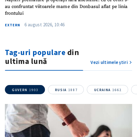
SUSȚINE
au confruntat viitoarele mame din Donbasul aflat pe linia
frontului
6 august 2026, 10:46
EXTERN
Tag-uri populare
din
ultima lună
Vezi ultimele știri
GUVERN
1903
RUSIA
1887
UCRAINA
1662