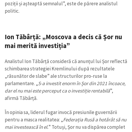
poziții și așteaptă semnalul”, este de părere analistul
politic.
Ion Tăbârță: „Moscova a decis că Șor nu
mai merită investiția”
Analistul Ion Tăbârță consideră că anunțul lui Șor reflectă
schimbarea strategiei Kremlinului după rezultatele
„răsunător de slabe” ale structurilor pro-ruse la
parlamentare. „
S-a investit enorm în Șor din 2021 încoace,
dar el nu mai este perceput ca o investiție rentabilă
”,
afirmă Tăbârță.
În opinia sa, liderul fugar invocă presiunile guvernării
pentru a masca realitatea: „
Federația Rusă a hotărât să nu
mai investească în el.
” Totuși, Șor nu va dispărea complet