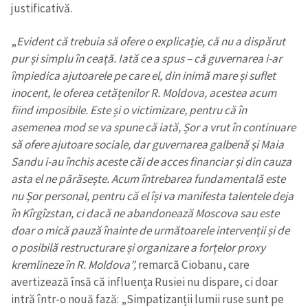
justificativă.
„
Evident că trebuia să ofere o explicație, că nu a dispărut
pur și simplu în ceață. Iată ce a spus – că guvernarea i-ar
împiedica ajutoarele pe care el, din inimă mare și suflet
inocent, le oferea cetățenilor R. Moldova, acestea acum
fiind imposibile. Este și o victimizare, pentru că în
asemenea mod se va spune că iată, Șor a vrut în continuare
să ofere ajutoare sociale, dar guvernarea galbenă și Maia
Sandu i-au închis aceste căi de acces financiar și din cauza
asta el ne părăsește. Acum întrebarea fundamentală este
nu Șor personal, pentru că el își va manifesta talentele deja
în Kîrgîzstan, ci dacă ne abandonează Moscova sau este
doar o mică pauză înainte de următoarele intervenții și de
Trimite o informație
Despre ZdG
o posibilă restructurare și organizare a forțelor proxy
in English
на русском
kremlineze în R. Moldova”,
remarcă Ciobanu, care
avertizează însă că influența Rusiei nu dispare, ci doar
intră într-o nouă fază: „Simpatizanții lumii ruse sunt pe