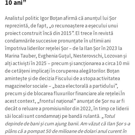
10 ani”
Analistul politic Igor Boțan afirmă că anunțul lui Șor
reprezintă, de fapt, „o recunoaștere a eșecului unui
proiect construit încă din 2015”. El trece în revistă
condamnările succesive pronunțate în ultimii ani
împotriva liderilor rețelei Șor – de la Ilan Șor în 2023 la
Marina Tauber, Evghenia Guțul, Nesterovschi, Lozovan și
alți activiști în 2025 – precum și sancționarea a circa 10 mii
de cetățeni implicați în coruperea alegătorilor. Boțan
amintește și de decizia Fiscului de a stopa activitatea
magazinelor sociale – „baza electorală a partidului”,
precum și de blocarea fluxurilor financiare ale rețelei.
În
acest context, „frontul național” anunțat de Șor nu ar fi
decât o reluare a promisiunilor din 2022, în timp ce liderii
săi locali sunt condamnați pe bandă rulantă. „
Totul
depinde de bani și cum ajung banii. Am văzut că Ilan Șor s-a
plâns că a pompat 50 de milioane de dolari anul curent în