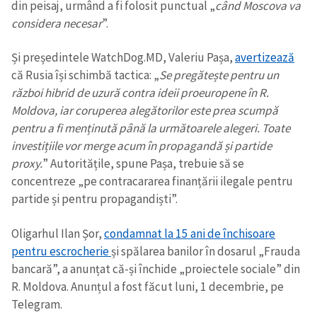
din peisaj, urmând a fi folosit punctual „
când Moscova va
considera necesar
”.
Și președintele WatchDog.MD, Valeriu Pașa,
avertizează
că Rusia își schimbă tactica: „
Se pregătește pentru un
război hibrid de uzură contra ideii proeuropene în R.
Moldova, iar coruperea alegătorilor este prea scumpă
pentru a fi menținută până la următoarele alegeri. Toate
investițiile vor merge acum în propagandă și partide
proxy.
” Autoritățile, spune Pașa, trebuie să se
concentreze „pe contracararea finanțării ilegale pentru
partide și pentru propagandiști”.
Oligarhul Ilan Șor,
condamnat la 15 ani de închisoare
pentru escrocherie
și spălarea banilor în dosarul „Frauda
bancară”, a anunțat că-și închide „proiectele sociale” din
R. Moldova. Anunțul a fost făcut luni, 1 decembrie, pe
Telegram.