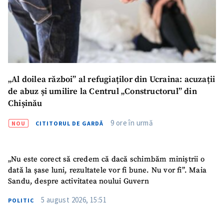
„Al doilea război” al refugiaților din Ucraina: acuzații
de abuz și umilire la Centrul „Constructorul” din
Chișinău
9 ore în urmă
NOU
CITITORUL DE GARDĂ
„Nu este corect să credem că dacă schimbăm miniștrii o
dată la șase luni, rezultatele vor fi bune. Nu vor fi”. Maia
Sandu, despre activitatea noului Guvern
5 august 2026, 15:51
POLITIC