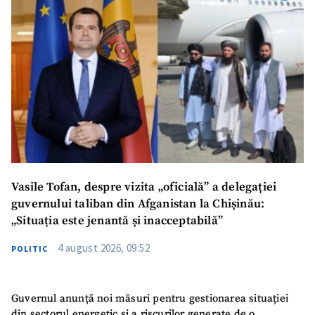
Vasile Tofan, despre vizita „oficială” a delegației
guvernului taliban din Afganistan la Chișinău:
„Situația este jenantă și inacceptabilă”
4 august 2026, 09:52
POLITIC
Guvernul anunță noi măsuri pentru gestionarea situației
din sectorul energetic și a riscurilor generate de o