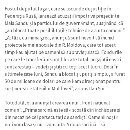
Fostul deputat fugar, care se ascunde de justiție în
Federația Rusă, lansează acuzații împotriva președintei
Maia Sandu și a partidului de guvernământ, susținând că
„au blocat toate posibilitățile tehnice de a ajuta oamenii”.
„Astăzi, cu inima grea, anunț că sunt nevoit să închid
proiectele mele sociale din R. Moldova, care tot acest
timp i-au ajutat pe oameni să supraviețuiască. Fondurile
pe care le transferăm sunt blocate total, angajații noștri
sunt arestați – vedeți și știți cu toții acest lucru. Doar în
ultimele șase luni, Sandu a blocat și, pur și simplu, a furat
50 de milioane de dolari pe care i-am direcționat pentru
susținerea cetățenilor Moldovei”, a spus Ilan Șor.
Totodată, el a anunțat crearea unui „front național
comun”. „Prima sarcină este să-i scoată din închisoare și
din necaz pe cei persecutați de sandiști. Oamenii noștri
nu-i vom lăsa și nu-i vom uita. A doua sarcină – să