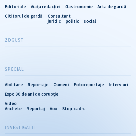
Editoriale
Viața redacției
Gastronomie
Arta de gardă
Cititorul de gardă
Consultant
juridic
politic
social
ZDGUST
SPECIAL
Abilitare
Reportaje
Oameni
Fotoreportaje
Interviuri
Expo 30 de ani de corupție
Video
Anchete
Reportaj
Vox
Stop-cadru
INVESTIGATII