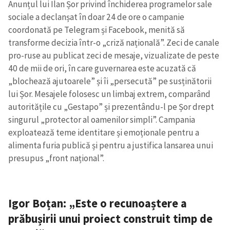
Anunțul lui Ilan Șor privind închiderea programelor sale
sociale a declanșat în doar 24 de ore o campanie
coordonată pe Telegram și Facebook, menită să
transforme decizia într-o „criză națională”. Zeci de canale
pro-ruse au publicat zeci de mesaje, vizualizate de peste
40 de mii de ori, în care guvernarea este acuzată că
„blochează ajutoarele” și îi „persecută” pe susținătorii
lui Șor. Mesajele folosesc un limbaj extrem, comparând
autoritățile cu „Gestapo” și prezentându-l pe Șor drept
singurul „protector al oamenilor simpli”. Campania
exploatează teme identitare și emoționale pentru a
alimenta furia publică și pentru a justifica lansarea unui
presupus „front național”.
Igor Boțan: „Este o recunoaștere a
prăbușirii unui proiect construit timp de