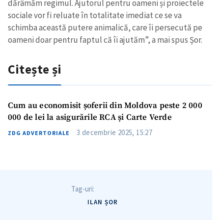
dărâmăm regimul. Ajutorul pentru oameni și proiectele
sociale vor fi reluate în totalitate imediat ce se va
schimba această putere animalică, care îi persecută pe
oameni doar pentru faptul că îi ajutăm”, a mai spus Șor.
Citește și
Cum au economisit șoferii din Moldova peste 2 000
000 de lei la asigurările RCA și Carte Verde
3 decembrie 2025, 15:27
ZDG ADVERTORIALE
Tag-uri:
ILAN ȘOR
ȘTIREA MEA