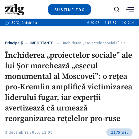
SUSȚINE ZDG
+3
Caută
+1
32
°C
, Chișinău
€
20.05
$
17.37
₽
0.214
Ştiri
+11
+6
Investigatii
Banii tăi
+1
+5
Principală
—
IMPORTANTE
— Închiderea „proiectelor sociale” ale
Video
lui…
+1
Închiderea „proiectelor sociale” ale
Special
lui Șor marchează „eșecul
Blog
+1
ZdGust
monumental al Moscovei”: o rețea
pro-Kremlin amplifică victimizarea
liderului fugar, iar experții
+1
avertizează că urmează
reorganizarea rețelelor pro-ruse
3 decembrie 2025, 13:00
1175 viz.