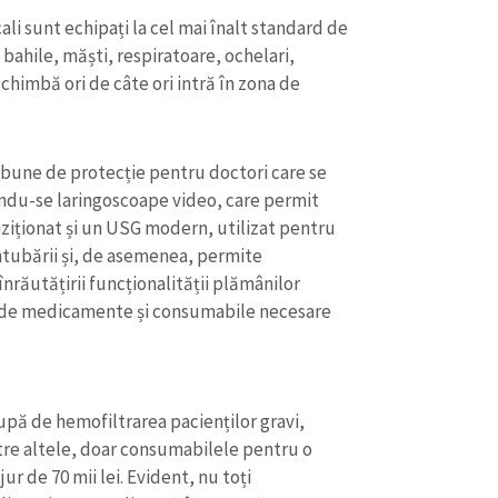
Email
+ Emailul 
ali sunt echipați la cel mai înalt standard de
+ Link media
ahile, măști, respiratoare, ochelari,
Telefon
+ Telefon pe
chimbă ori de câte ori intră în zona de
Am citit și sunt de ac
+ Mesajul știrei
confidențialitate
.
 bune de protecție pentru doctori care se
TRIMITE ȘT
ndu-se laringoscoape video, care permit
hiziționat și un USG modern, utilizat pentru
ntubării și, de asemenea, permite
înrăutățirii funcționalității plămânilor
rul de medicamente și consumabile necesare
cupă de hemofiltrarea pacienților gravi,
tre altele, doar consumabilele pentru o
ur de 70 mii lei. Evident, nu toți