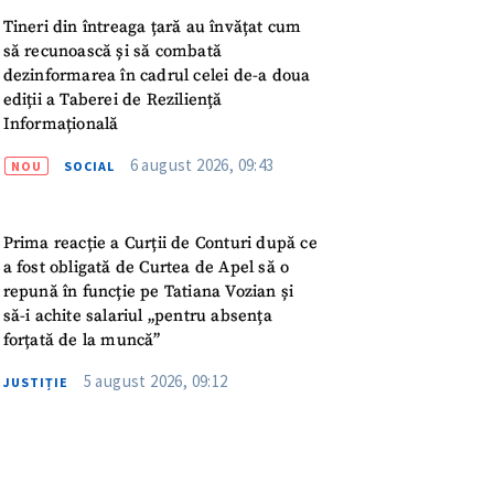
meu
Tineri din întreaga țară au învățat cum
să recunoască și să combată
rsonal
dezinformarea în cadrul celei de-a doua
ediții a Taberei de Reziliență
ord cu
politica de
Informațională
6 august 2026, 09:43
NOU
SOCIAL
IREA
Prima reacție a Curții de Conturi după ce
a fost obligată de Curtea de Apel să o
repună în funcție pe Tatiana Vozian și
să-i achite salariul „pentru absența
forțată de la muncă”
5 august 2026, 09:12
JUSTIȚIE