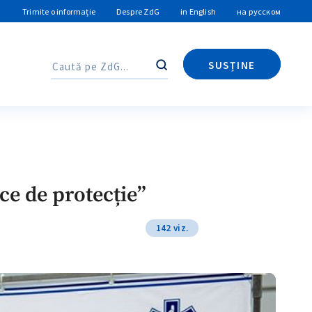
Trimite o informație
Despre ZdG
in English
на русском
SUSȚINE
Caută
Caută
ce de protecție”
142 viz.