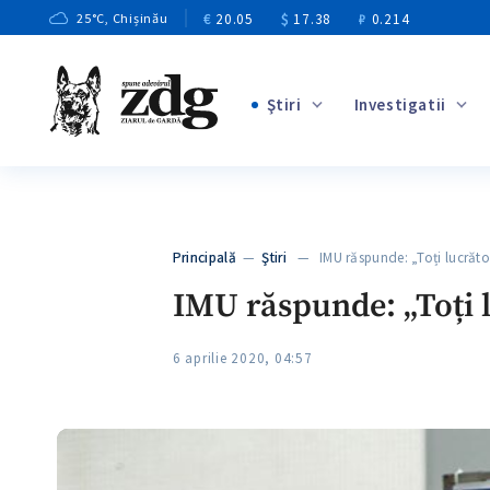
€
20.05
$
17.38
₽
0.214
25
°C
, Chișinău
Ştiri
Investigatii
+4
+1
+13
+10
Principală
—
Ştiri
— IMU răspunde: „Toți lucrăto
+3
IMU răspunde: „Toți l
6 aprilie 2020, 04:57