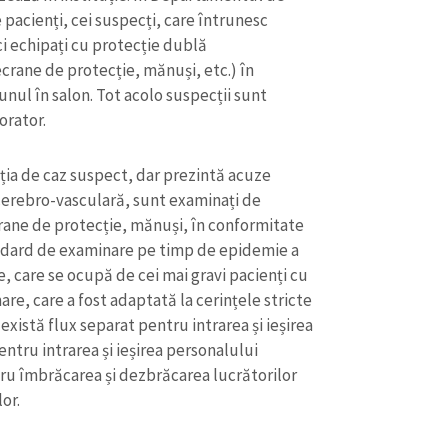
pacienți, cei suspecți, care întrunesc
ci echipați cu protecție dublă
crane de protecție, mănuși, etc.) în
unul în salon. Tot acolo suspecții sunt
orator.
niția de caz suspect, dar prezintă acuze
cerebro-vasculară, sunt examinați de
rane de protecție, mănuși, în conformitate
tandard de examinare pe timp de epidemie a
e, care se ocupă de cei mai gravi pacienți cu
re, care a fost adaptată la cerințele stricte
CONTACT SURSĂ
există flux separat pentru intrarea și ieșirea
entru intrarea și ieșirea personalului
Sursă anonimă
+ Adaugă titlu
ru îmbrăcarea și dezbrăcarea lucrătorilor
Nume
+ Numele 
or.
+ Încarcă imagine