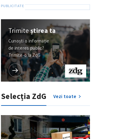
Trimite
știrea ta
Cunoști o informație
de interes public?
Trimite-o la ZdG
Selecția ZdG
Vezi toate