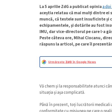
La 5 aprilie ZdG a publicat opinia
a doi
aceștia relatau că mai mulți dintre ei 
muncă, că testele sunt insuficinte și 
echipamentele, și dotările au fost in
IMU, dar vice-directorul pe care l-a gă
Peste câteva ore, Mihai Ciocanu, direc
răspuns la articol, pe care îl prezentă
Urmărește
ZdG
în Google News
Vă chem și la responsabilitate atunci când
situația și așa complicată.
Până în prezent, toți lucrătorii medicali 
conformitate cu misiunea pe care o reali