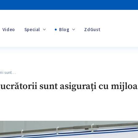
Video
Special
Blog
ZdGust
Banii tăi
rii sunt…
+1
ucrătorii sunt asigurați cu mijloa