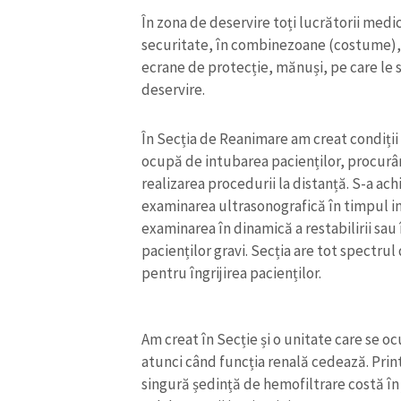
Link media
În zona de deservire toți lucrătorii medic
securitate, în combinezoane (costume), b
ecrane de protecție, mănuși, pe care le s
deservire.
Mesajul știrei
În Secția de Reanimare am creat condiții
ocupă de intubarea pacienților, procurâ
realizarea procedurii la distanță. S-a ac
examinarea ultrasonografică în timpul i
examinarea în dinamică a restabilirii sau 
pacienților gravi. Secția are tot spect
pentru îngrijirea pacienților.
Am creat în Secție și o unitate care se o
atunci când funcția renală cedează. Prin
singură ședință de hemofiltrare costă în j