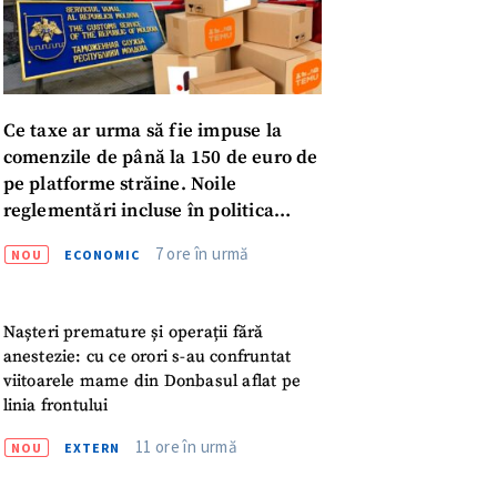
Ce taxe ar urma să fie impuse la
comenzile de până la 150 de euro de
pe platforme străine. Noile
reglementări incluse în politica
fiscală publicată pentru consultări
7 ore în urmă
NOU
ECONOMIC
Nașteri premature și operații fără
anestezie: cu ce orori s-au confruntat
viitoarele mame din Donbasul aflat pe
linia frontului
meu
11 ore în urmă
NOU
EXTERN