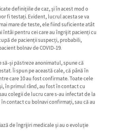
cate definițiile de caz, și în acest mod o
r fi testați. Evident, lucrul acesta se va
ai mare de teste, ele fiind suficiente atât
 întâi pentru cei care au îngrijit pacienți cu
cupă de pacienții suspecți, probabili,
 pacient bolnav de COVID-19.
e să-și păstreze anonimatul, spune că
estat. Îi spun pe această cale, că până în
tre care 10 au fost confirmate. Toate cele
i, în primul rând, au fost în contact cu
 sau colegii de lucru care s-au infectat de la
t în contact cu bolnavi confirmați, sau că au
iază de îngrijiri medicale și au o evoluție