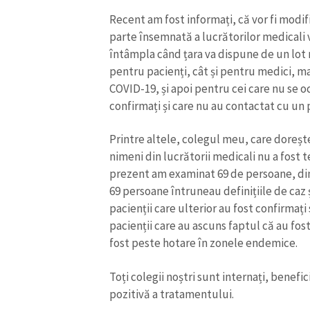
Recent am fost informați, că vor fi modifi
parte însemnată a lucrătorilor medicali vo
întâmpla când țara va dispune de un lot m
pentru pacienți, cât și pentru medici, mai
COVID-19, și apoi pentru cei care nu se o
confirmați și care nu au contactat cu un
Printre altele, colegul meu, care doreșt
nimeni din lucrătorii medicali nu a fost t
prezent am examinat 69 de persoane, din
69 persoane întruneau definițiile de caz ș
pacienții care ulterior au fost confirmați
pacienții care au ascuns faptul că au fos
fost peste hotare în zonele endemice.
Toți colegii noștri sunt internați, benefic
pozitivă a tratamentului.