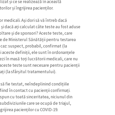
lizat și ce se realizează în această
ilor și îngrijirea pacienților.
or medicali. Ași dori să vă întreb dacă
 și dacă ați calculat câte teste au fost aduse
ltare și de sponsori? Aceste teste, care
ate de Ministerul Sănătății pentru testarea
 caz: suspect, probabil, confirmat (la
ți aceste definiții, ele sunt în ordonanțele
i în masă toți lucrătorii medicali, care nu
 aceste teste sunt necesare pentru pacienții
ați (la sfârșitul tratamentului).
ă fie testat, neîndeplinind condițiile
iind în contact cu pacienții confirmați.
ă spun cu toată sinceritatea, niciunul din
 subdiviziunile care se ocupă de triajul,
rijirea pacienților cu COVID-19.