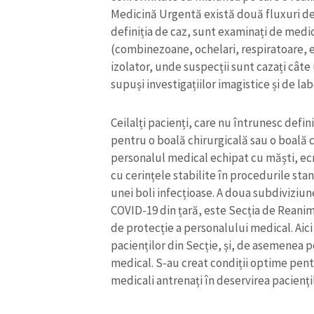
Medicină Urgentă există două fluxuri de 
definiția de caz, sunt examinați de medi
(combinezoane, ochelari, respiratoare, e
izolator, unde suspecții sunt cazați câte 
supuși investigațiilor imagistice și de lab
Ceilalți pacienți, care nu întrunesc defi
pentru o boală chirurgicală sau o boală 
personalul medical echipat cu măști, ec
cu cerințele stabilite în procedurile s
unei boli infecțioase. A doua subdiviziun
COVID-19 din țară, este Secția de Reanima
ȘTIREA MEA
de protecție a personalului medical. Aici 
pacienților din Secție, și, de asemenea p
Titlu știre
medical. S-au creat condiții optime pent
medicali antrenați în deservirea paciențil
Fotografie