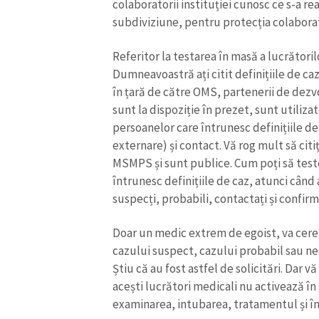
colaboratorii instituției cunosc ce s-a rea
subdiviziune, pentru protecția colaborator
Referitor la testarea în masă a lucrătoril
Dumneavoastră ați citit definițiile de caz
în țară de către OMS, partenerii de dezvo
sunt la dispoziție în prezet, sunt utiliz
persoanelor care întrunesc definițiile de
externare) și contact. Vă rog mult să citi
MSMPS și sunt publice. Cum poți să testez
întrunesc definițiile de caz, atunci când
suspecți, probabili, contactați și confirm
Doar un medic extrem de egoist, va cere s
cazului suspect, cazului probabil sau nef
Știu că au fost astfel de solicitări. Dar v
acești lucrători medicali nu activează în
examinarea, intubarea, tratamentul și îng