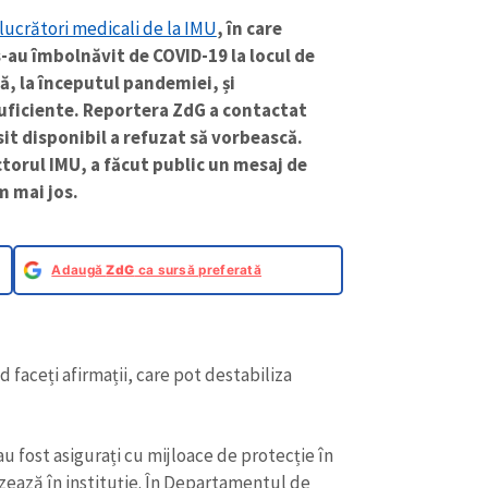
 lucrători medicali de la IMU
, în care
s-au îmbolnăvit de COVID-19 la locul de
că, la începutul pandemiei, și
suficiente. Reportera ZdG a contactat
sit disponibil a refuzat să vorbească.
torul IMU, a făcut public un mesaj de
m mai jos.
Adaugă
ZdG
ca sursă preferată
 faceți afirmații, care pot destabiliza
au fost asigurați cu mijloace de protecție în
zează în instituție. În Departamentul de