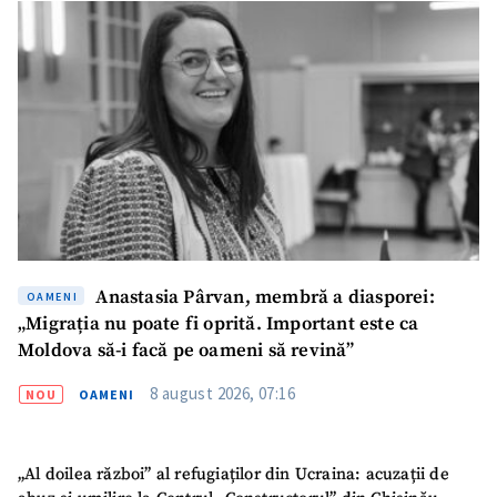
Mesajul știrei
+ Mesajul știrei
CONTACT SURSĂ
Sursă anonimă
Nume
+ Numele meu
Email
+ Emailul meu
Anastasia Pârvan, membră a diasporei:
OAMENI
„Migrația nu poate fi oprită. Important este ca
Telefon
+ Telefon personal
Moldova să-i facă pe oameni să revină”
Am citit și sunt de
8 august 2026, 07:16
NOU
OAMENI
acord cu
politica de
confidențialitate
.
TRIMITE ȘTIREA
„Al doilea război” al refugiaților din Ucraina: acuzații de