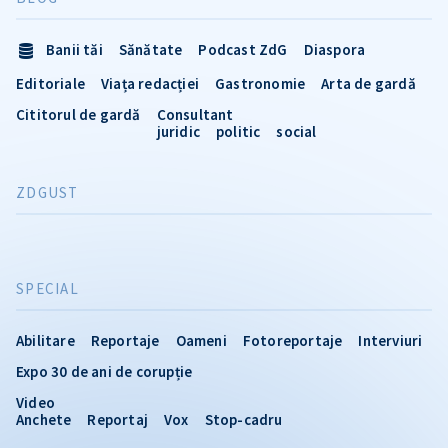
Banii tăi
Sănătate
Podcast ZdG
Diaspora
Editoriale
Viața redacției
Gastronomie
Arta de gardă
Cititorul de gardă
Consultant
juridic
politic
social
ZDGUST
SPECIAL
Abilitare
Reportaje
Oameni
Fotoreportaje
Interviuri
Expo 30 de ani de corupție
Video
Anchete
Reportaj
Vox
Stop-cadru