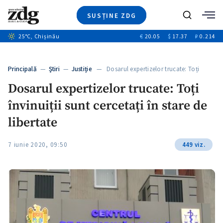
SUSȚINE ZDG
Caută
+1
25
°C
, Chișinău
€
20.05
$
17.37
₽
0.214
Ştiri
+6
+3
Investigatii
Banii tăi
+3
Principală
—
Ştiri
—
Justiție
— Dosarul expertizelor trucate: Toți
Video
învinuiții…
Dosarul expertizelor trucate: Toți
Special
învinuiții sunt cercetați în stare de
Blog
+2
ZdGust
libertate
7 iunie 2020, 09:50
449 viz.