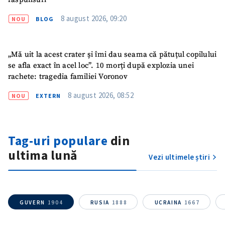
8 august 2026, 09:20
NOU
BLOG
„Mă uit la acest crater și îmi dau seama că pătuțul copilului
se afla exact în acel loc”. 10 morți după explozia unei
rachete: tragedia familiei Voronov
8 august 2026, 08:52
NOU
EXTERN
ȘTIREA MEA
Titlu știre
+ Adaugă titlu
Tag-uri populare
din
ultima lună
Vezi ultimele știri
Fotografie
+ Încarcă imagine
Link media
+ Link media
GUVERN
1904
RUSIA
1888
UCRAINA
1667