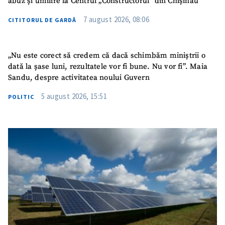
abuz și umilire la Centrul „Constructorul” din Chișinău
7 august 2026, 08:06
CITITORUL DE GARDĂ
„Nu este corect să credem că dacă schimbăm miniștrii o
dată la șase luni, rezultatele vor fi bune. Nu vor fi”. Maia
Sandu, despre activitatea noului Guvern
5 august 2026, 15:51
POLITIC
SUSȚINE