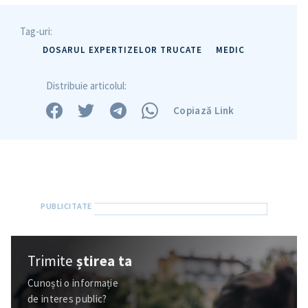
Tag-uri:
DOSARUL EXPERTIZELOR TRUCATE
MEDIC
Distribuie articolul:
Copiază Link
Trimite o informație
Despre ZdG
in English
на русском
Trimite
știrea ta
Cunoști o informație
de interes public?