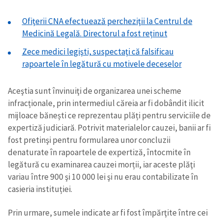
Ofiţerii CNA efectuează percheziţii la Centrul de
Medicină Legală. Directorul a fost reținut
Zece medici legişti, suspectaţi că falsificau
rapoartele în legătură cu motivele deceselor
Aceştia sunt învinuiţi de organizarea unei scheme
infracționale, prin intermediul căreia ar fi dobândit ilicit
mijloace bănești ce reprezentau plăți pentru serviciile de
expertiză judiciară. Potrivit materialelor cauzei, banii ar fi
fost pretinşi pentru formularea unor concluzii
denaturate în rapoartele de expertiză, întocmite în
legătură cu examinarea cauzei morții, iar aceste plăţi
variau între 900 şi 10 000 lei şi nu erau contabilizate în
casieria instituției.
Prin urmare, sumele indicate ar fi fost împărţite între cei