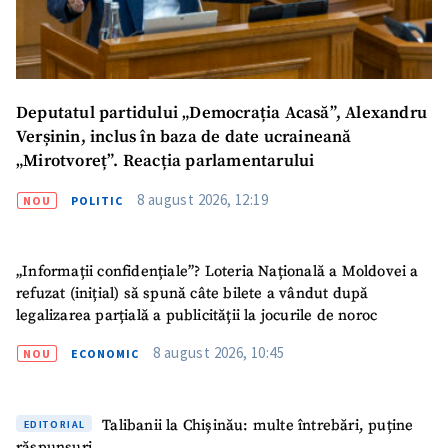
Deputatul partidului „Democrația Acasă”, Alexandru
Verșinin, inclus în baza de date ucraineană
„Mirotvoreț”. Reacția parlamentarului
8 august 2026, 12:19
NOU
POLITIC
„Informații confidențiale”? Loteria Națională a Moldovei a
refuzat (inițial) să spună câte bilete a vândut după
legalizarea parțială a publicității la jocurile de noroc
8 august 2026, 10:45
NOU
ECONOMIC
Talibanii la Chișinău: multe întrebări, puține
EDITORIAL
răspunsuri