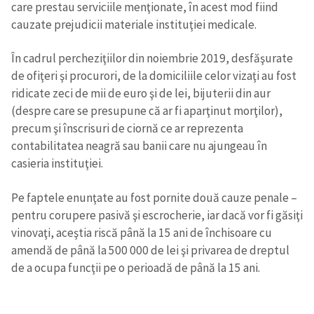
care prestau serviciile menţionate, în acest mod fiind
cauzate prejudicii materiale instituţiei medicale.
În cadrul percheziţiilor din noiembrie 2019, desfăşurate
de ofiţeri şi procurori, de la domiciliile celor vizaţi au fost
ridicate zeci de mii de euro şi de lei, bijuterii din aur
(despre care se presupune că ar fi aparţinut morţilor),
precum şi înscrisuri de ciornă ce ar reprezenta
contabilitatea neagră sau banii care nu ajungeau în
casieria instituţiei.
Pe faptele enunţate au fost pornite două cauze penale –
pentru corupere pasivă şi escrocherie, iar dacă vor fi găsiţi
vinovaţi, aceştia riscă până la 15 ani de închisoare cu
amendă de până la 500 000 de lei şi privarea de dreptul
de a ocupa funcţii pe o perioadă de până la 15 ani.