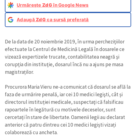
Urmărește
ZdG
în Google News
Adaugă
ZdG
ca sursă preferată
De la data de 20 noiembrie 2019, în urma percheziţiilor
efectuate la Centrul de Medicină Legală în dosarele ce
vizează expertizele trucate, contabilitatea neagră şi
corupţia din instituţie, dosarul încă nu a ajuns pe masa
magistraților.
Procurora Maria Vieru ne-a comunicat că dosarul se află la
faza de urmărire penală, iar cei 10 medici legişti, cât și
directorul instituției medicale, suspectaţi că falsificau
rapoartele în legătură cu motivele deceselor, sunt
cercetați în stare de libertate. Oamenii legii au declarat
anterior că patru dintreu cei 10 medici legiști vizați
colaborează cu ancheta.