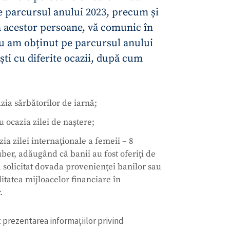
Email
+ Emailul 
+ Link media
azia sărbătorilor de iarnă;
Telefon
+ Telefon pe
u ocazia zilei de naștere;
zia zilei internaționale a femeii – 8
Am citit și sunt de ac
+ Mesajul știrei
ber, adăugând că banii au fost oferiți de
confidențialitate
.
a solicitat dovada provenienței banilor sau
TRIMITE ȘT
tatea mijloacelor financiare în
.
t prezentarea informațiilor privind
ă este imposibilă verificarea existenței reale
cestora, precum și a caracterului licit al
r informații minime de identificare a
 verificării trasabilității mijloacelor
 criteriile de certitudine, realitate și
 drept venituri”.