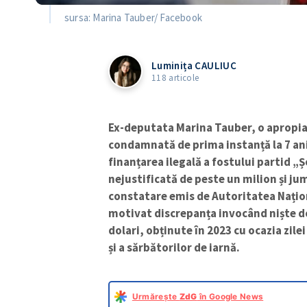
Ex-deputata Marina Tauber, o apropiat
condamnată de prima instanță la 7 ani 
finanțarea ilegală a fostului partid „Ș
nejustificată de peste un milion și ju
constatare emis de Autoritatea Națion
motivat discrepanța invocând niște don
dolari, obținute în 2023 cu ocazia zilei
și a sărbătorilor de iarnă.
Urmărește
ZdG
în Google News
În urma controlului, inițiat în baza unei s
10 decembrie 2024, ANI a constatat o dife
care „nu este rezultatul procurării de bu
cheltuieli aferente procurării de servici
avere și interese personale din acei ani.