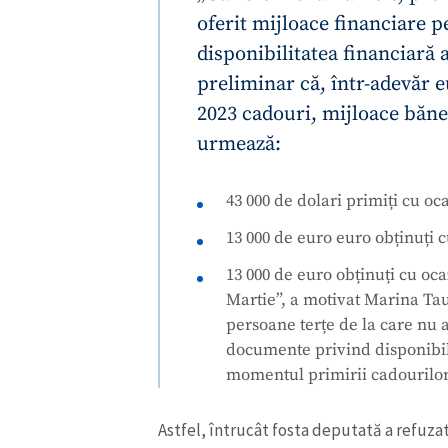
Link media
43 000 de dolari primiți cu oc
13 000 de euro euro obținuți c
13 000 de euro obținuți cu oca
Mesajul știrei
Martie”, a motivat Marina Tau
persoane terțe de la care nu 
documente privind disponibili
momentul primirii cadourilor
Astfel, întrucât fosta deputată a refuza
identitatea donatorilor, ANI subliniază c
a donatorilor, a capacității financiare a a
sumelor pretins donate, „or, în lipsa uno
donatorilor, a unor probe justificative și a
financiare, sumele respective nu întrunesc
legalitate necesare pentru a fi calificate