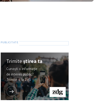
Trimite
știrea ta
Cunoști o informație
de interes public?
Trimite-o la ZdG
Selecția ZdG
Vezi toate