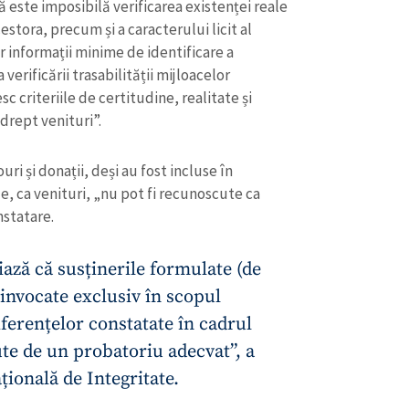
i și donații, deși au fost incluse în
le, ca venituri, „nu pot fi recunoscute ca
nstatare.
ciază că susținerile formulate (de
 invocate exclusiv în scopul
iferențelor constatate în cadrul
nute de un probatoriu adecvat”, a
ională de Integritate.
t, s-a constatat că împrumutul în valoare de
andidată la funcția de primar al mun. Bălți
 fi fost oferit în mai 2023 Marinei Taiber nu se
 Șapa. Mai mult, potrivit informațiilor
liției de Frontieră, Șapa nu se afla pe
nsei semnări a contractului de împrumut,
stanțelor declarate și pune în mod serios la