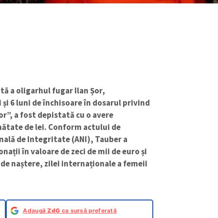
ă a oligarhul fugar Ilan Șor,
și 6 luni de închisoare în dosarul privind
or”, a fost depistată cu o avere
mătate de lei. Conform actului de
ală de Integritate (ANI), Tauber a
ații în valoare de zeci de mii de euro și
 de naștere, zilei internaționale a femeii
Adaugă
ZdG
ca sursă preferată
esizări și care a vizat perioada 1 aprilie 2020-
rență în sumă totală de 1 555 258 de lei,
nuri imobile sau mobile, ci derivă din
i” declarate de Tauber în Declarațiile de