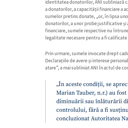
Prin urmare, sumele invocate drept cadour
Declarațiile de avere și interese persona
atare”, a mai subliniat ANI în actul de co
„În aceste condiții, se apre
Marian Tauber, n.r.) au fost
diminuării sau înlăturării d
controlului, fără a fi susți
concluzionat Autoritatea Naț
Totodată, în cadrul controlului efectua
60 000 de dolari, pe care Victoria Șapa, c
din partea partidului Șansă în 2023, i l-ar
regăsește în declarațiile depuse de către
obținute din Sistemul informațional al Po
teritoriul R. Moldova la momentul preti
fapt ce, potrivit ANI, „contravine circum