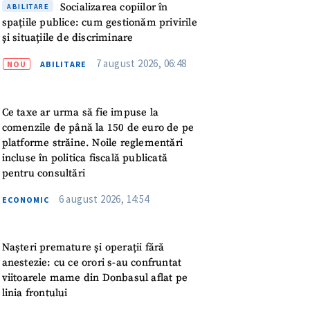
meu
comenzile de până la 150 de euro de pe
platforme străine. Noile reglementări
incluse în politica fiscală publicată
rsonal
pentru consultări
ord cu
politica de
6 august 2026, 14:54
ECONOMIC
IREA
Nașteri premature și operații fără
anestezie: cu ce orori s-au confruntat
viitoarele mame din Donbasul aflat pe
linia frontului
6 august 2026, 10:46
EXTERN