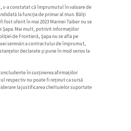
 concludente în susținerea afirmațiilor
l respectiv nu poate fi reținut ca sursă
nsiderare la justificarea cheltuielor suportate