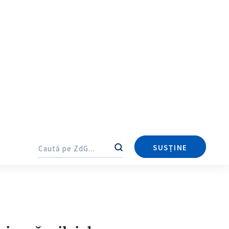
Trimite o informație
Despre ZdG
in English
на русском
SUSȚINE
Caută
Caută
iarnă, zilei de
ne de lei, constatate
713 viz.