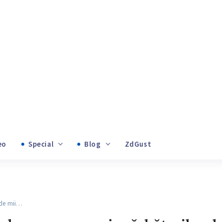
Video
Special
Blog
ZdGust
+1
Banii tăi
+1
de mii…
+1
 de euro cu ocazia sărbătorilor de 
cum explică Tauber cele 1,5 milioa
+1
tificată