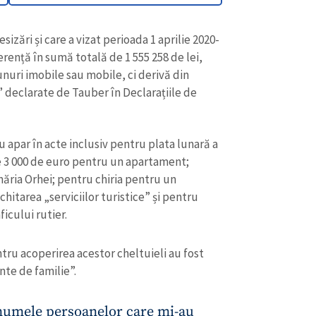
u apar în acte inclusiv pentru plata lunară a
 3 000 de euro pentru un apartament;
măria Orhei; pentru chiria pentru un
itarea „serviciilor turistice” și pentru
icului rutier.
tru acoperirea acestor cheltuieli au fost
te de familie”.
enumele persoanelor care mi-au
pe parcursul anului 2023, precum și
CONTACT SURSĂ
 a acestor persoane, vă comunic în
Sursă anonimă
eu am obținut pe parcursul anului
+ Adaugă titlu
ști cu diferite ocazii, după cum
Nume
+ Numele 
+ Încarcă imagine