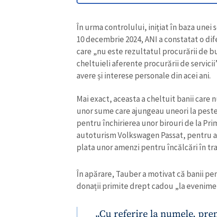
Mai exact, aceasta a cheltuit banii care n
unor sume care ajungeau uneori la peste
pentru închirierea unor birouri de la Pri
autoturism Volkswagen Passat, pentru ach
plata unor amenzi pentru încălcări în traf
În apărare, Tauber a motivat că banii pen
donații primite drept cadou „la evenimen
„Cu referire la numele, pr
oferit mijloace financiare 
ȘTIREA MEA
disponibilitatea financiară
preliminar că, într-adevăr 
Titlu știre
2023 cadouri, mijloace băne
urmează:
Fotografie