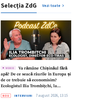
Va rămâne Chișinăul fără
VIDEO
apă? De ce seacă râurile în Europa și
de ce trebuie să economisim?
Ecologistul Ilia Trombițchi, la
Podcast ZdCe
7 august 2026, 13:15
NOU
INTERVIURI
Socializarea copiilor în
ABILITARE
spațiile publice: cum gestionăm privirile
și situațiile de discriminare
7 august 2026, 06:48
NOU
ABILITARE
meu
Ce taxe ar urma să fie impuse la