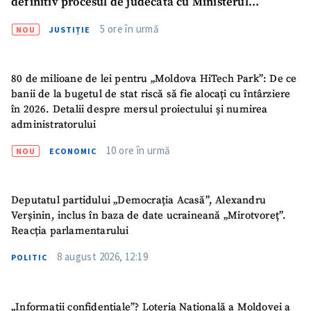
definitiv procesul de judecată cu Ministerul
Mediului
5 ore în urmă
NOU
JUSTIȚIE
80 de milioane de lei pentru „Moldova HiTech Park”: De ce
banii de la bugetul de stat riscă să fie alocați cu întârziere
în 2026. Detalii despre mersul proiectului și numirea
administratorului
10 ore în urmă
NOU
ECONOMIC
Deputatul partidului „Democrația Acasă”, Alexandru
Verșinin, inclus în baza de date ucraineană „Mirotvoreț”.
Reacția parlamentarului
8 august 2026, 12:19
POLITIC
ȘTIREA MEA
„Informații confidențiale”? Loteria Națională a Moldovei a