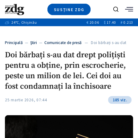
SUSȚINE ZDG
+7
Caută
+1
24
°C
, Chișinău
€
20.06
$
17.40
₽
0.213
Ştiri
+11
+3
Investigatii
Banii tăi
+3
Principală
—
Ştiri
—
Comunicate de presă
— Doi bărbați s-au dat
Video
drept…
+3
Doi bărbați s-au dat drept polițiști
Special
pentru a obține, prin escrocherie,
Blog
ZdGust
peste un milion de lei. Cei doi au
fost condamnați la închisoare
25 martie 2026, 07:44
185 viz.