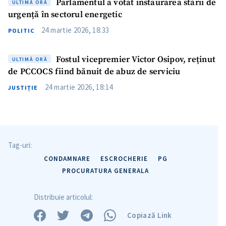
Parlamentul a votat instaurarea stării de
ULTIMĂ ORĂ
urgență în sectorul energetic
24 martie 2026, 18:33
POLITIC
Fostul vicepremier Victor Osipov, reținut
ULTIMĂ ORĂ
de PCCOCS fiind bănuit de abuz de serviciu
24 martie 2026, 18:14
JUSTIȚIE
Tag-uri:
CONDAMNARE
ESCROCHERIE
PG
PROCURATURA GENERALA
Distribuie articolul:
Copiază Link
Trimite o informație
Despre ZdG
in English
на русском