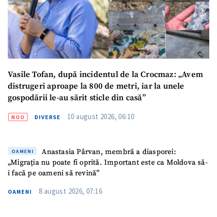
Telefon
+ Telefon personal
Am citit și sunt de
acord cu
politica de
confidențialitate
.
Vasile Tofan, după incidentul de la Crocmaz: „Avem
TRIMITE ȘTIREA
distrugeri aproape la 800 de metri, iar la unele
gospodării le-au sărit sticle din casă”
10 august 2026, 06:10
NOU
DIVERSE
Anastasia Pârvan, membră a diasporei:
OAMENI
„Migrația nu poate fi oprită. Important este ca Moldova să-
i facă pe oameni să revină”
8 august 2026, 07:16
OAMENI