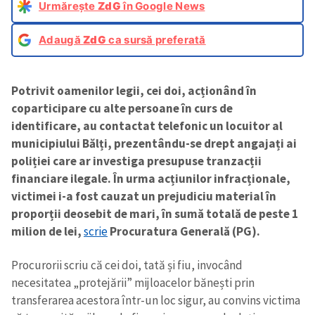
Urmărește
ZdG
în Google News
Adaugă
ZdG
ca sursă preferată
Potrivit oamenilor legii, cei doi, acționând în
coparticipare cu alte persoane în curs de
identificare, au contactat telefonic un locuitor al
municipiului Bălți, prezentându-se drept angajați ai
poliției care ar investiga presupuse tranzacții
financiare ilegale. În urma acțiunilor infracționale,
victimei i-a fost cauzat un prejudiciu material în
proporții deosebit de mari, în sumă totală de peste 1
milion de lei,
scrie
Procuratura Generală (PG).
Procurorii scriu că cei doi, tată și fiu, invocând
necesitatea „protejării” mijloacelor bănești prin
transferarea acestora într-un loc sigur, au convins victima