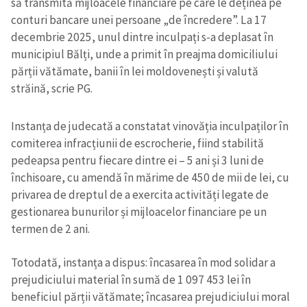
să transmită mijloacele financiare pe care le deținea pe
conturi bancare unei persoane „de încredere”. La 17
decembrie 2025, unul dintre inculpați s-a deplasat în
municipiul Bălți, unde a primit în preajma domiciliului
părții vătămate, banii în lei moldovenești și valută
străină, scrie PG.
Instanța de judecată a constatat vinovăția inculpaților în
comiterea infracțiunii de escrocherie, fiind stabilită
pedeapsa pentru fiecare dintre ei – 5 ani și 3 luni de
închisoare, cu amendă în mărime de 450 de mii de lei, cu
privarea de dreptul de a exercita activități legate de
gestionarea bunurilor și mijloacelor financiare pe un
termen de 2 ani.
Totodată, instanța a dispus: încasarea în mod solidar a
prejudiciului material în sumă de 1 097 453 lei în
beneficiul părții vătămate; încasarea prejudiciului moral