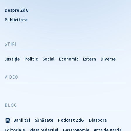
Despre ZdG
Publicitate
ŞTIRI
Justiție
Politic
Social
Economic
Extern
Diverse
VIDEO
BLOG
Banii tăi
Sănătate
Podcast ZdG
Diaspora
Editoriale
Viața redacției
Gastronomie
Arta de gardă