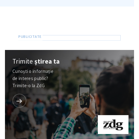
Trimite
știrea ta
Cunoști o informație
de interes public?
Trimite-o la ZdG