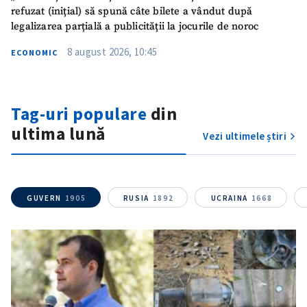
Titlu știre
+ Adaugă titlu
refuzat (inițial) să spună câte bilete a vândut după
legalizarea parțială a publicității la jocurile de noroc
Fotografie
+ Încarcă imagine
8 august 2026, 10:45
ECONOMIC
Link media
+ Link media
Tag-uri populare
din
ultima lună
Vezi ultimele știri
Mesajul știrei
+ Mesajul știrei
CONTACT SURSĂ
GUVERN
1905
RUSIA
1892
UCRAINA
1668
Sursă anonimă
Nume
+ Numele meu
Email
+ Emailul meu