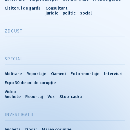
Cititorul de gardă
Consultant
juridic
politic
social
ZDGUST
SPECIAL
Abilitare
Reportaje
Oameni
Fotoreportaje
Interviuri
Expo 30 de ani de corupție
Video
Anchete
Reportaj
Vox
Stop-cadru
INVESTIGATII
Ancheta
Dosar
Marea corupție