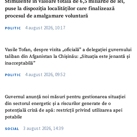
Stimulente în valoare totală de 6,5 miliarde de lei,
puse la dispoziția localităților care finalizează
procesul de amalgamare voluntară
4 august 2026, 10:17
POLITIC
Vasile Tofan, despre vizita „oficială” a delegației guvernului
taliban din Afganistan la Chișinău: „Situația este jenantă și
inacceptabilă”
4 august 2026, 09:52
POLITIC
Guvernul anunță noi măsuri pentru gestionarea situației
din sectorul energetic și a riscurilor generate de o
potențială criză de apă: restricții privind utilizarea apei
potabile
3 august 2026, 14:39
SOCIAL