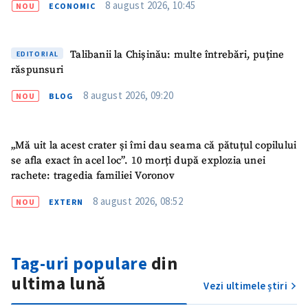
8 august 2026, 10:45
Nume
NOU
ECONOMIC
+ Numele meu
Email
+ Emailul meu
Talibanii la Chișinău: multe întrebări, puține
EDITORIAL
răspunsuri
Telefon
+ Telefon personal
8 august 2026, 09:20
NOU
BLOG
Am citit și sunt de
acord cu
politica de
confidențialitate
.
„Mă uit la acest crater și îmi dau seama că pătuțul copilului
se afla exact în acel loc”. 10 morți după explozia unei
TRIMITE ȘTIREA
rachete: tragedia familiei Voronov
8 august 2026, 08:52
NOU
EXTERN
Tag-uri populare
din
ultima lună
Vezi ultimele știri