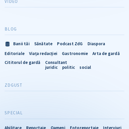
VIDEO
BLOG
Banii tăi
Sănătate
Podcast ZdG
Diaspora
Editoriale
Viața redacției
Gastronomie
Arta de gardă
Cititorul de gardă
Consultant
juridic
politic
social
ZDGUST
SPECIAL
Abilitare
Reportaje
Oameni
Fotoreportaje
Interviuri