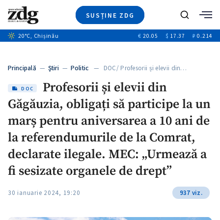
SUSȚINE ZDG
Caută
+2
20
°C
, Chișinău
€
20.05
$
17.37
₽
0.214
Ştiri
+6
+3
Investigatii
Banii tăi
+2
Principală
—
Ştiri
—
Politic
— DOC/ Profesorii și elevii din…
Video
+1
+1
Profesorii și elevii din
Special
DOC
Găgăuzia, obligați să participe la un
Blog
+2
ZdGust
marș pentru aniversarea a 10 ani de
+1
la referendumurile de la Comrat,
declarate ilegale. MEC: „Urmează a
fi sesizate organele de drept”
30 ianuarie 2024, 19:20
937 viz.