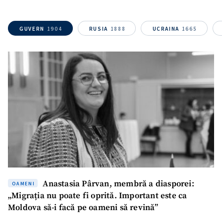
GUVERN
1904
RUSIA
1888
UCRAINA
1665
Anastasia Pârvan, membră a diasporei:
OAMENI
SUSȚINE
„Migrația nu poate fi oprită. Important este ca
Moldova să-i facă pe oameni să revină”