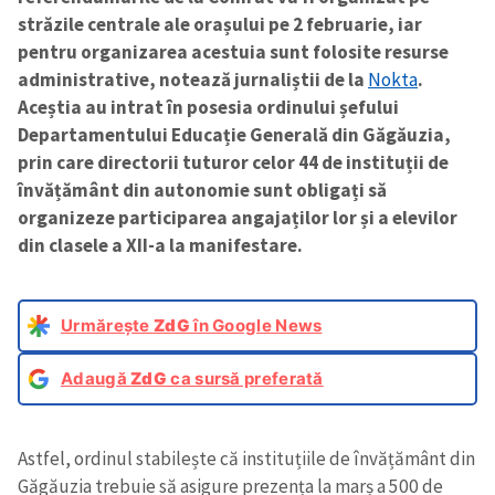
străzile centrale ale orașului pe 2 februarie, iar
pentru organizarea acestuia sunt folosite resurse
administrative, notează jurnaliștii de la
Nokta
.
Aceștia au intrat în posesia ordinului șefului
Departamentului Educație Generală din Găgăuzia,
prin care directorii tuturor celor 44 de instituții de
învățământ din autonomie sunt obligați să
organizeze participarea angajaților lor și a elevilor
din clasele a XII-a la manifestare.
Urmărește
ZdG
în Google News
Adaugă
ZdG
ca sursă preferată
Astfel, ordinul stabilește că instituțiile de învățământ din
Găgăuzia trebuie să asigure prezența la marș a 500 de