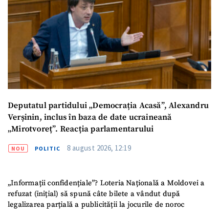
ȘTIREA MEA
Titlu știre
+ Adaugă titlu
Fotografie
+ Încarcă imagine
Link media
+ Link media
Deputatul partidului „Democrația Acasă”, Alexandru
Verșinin, inclus în baza de date ucraineană
„Mirotvoreț”. Reacția parlamentarului
8 august 2026, 12:19
NOU
POLITIC
Mesajul știrei
+ Mesajul știrei
„Informații confidențiale”? Loteria Națională a Moldovei a
CONTACT SURSĂ
refuzat (inițial) să spună câte bilete a vândut după
Sursă anonimă
legalizarea parțială a publicității la jocurile de noroc