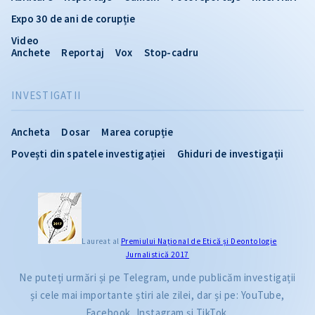
Expo 30 de ani de corupție
Video
Anchete
Reportaj
Vox
Stop-cadru
INVESTIGATII
Ancheta
Dosar
Marea corupție
Povești din spatele investigației
Ghiduri de investigații
Laureat al
Premiului Naţional de Etică și Deontologie
Jurnalistică 2017
Ne puteți urmări și pe Telegram, unde publicăm investigații
și cele mai importante știri ale zilei, dar și pe: YouTube,
Facebook, Instagram și TikTok.