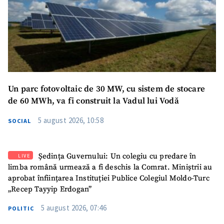
Un parc fotovoltaic de 30 MW, cu sistem de stocare
de 60 MWh, va fi construit la Vadul lui Vodă
5 august 2026, 10:58
SOCIAL
Ședința Guvernului: Un colegiu cu predare în
LIVE
limba română urmează a fi deschis la Comrat. Miniștrii au
aprobat înființarea Instituției Publice Colegiul Moldo-Turc
„Recep Tayyip Erdogan”
5 august 2026, 07:46
POLITIC