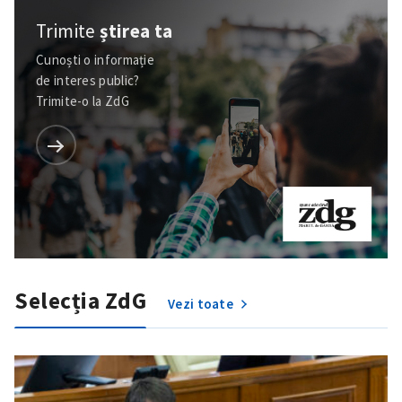
Trimite
știrea ta
Cunoști o informație
de interes public?
Trimite-o la ZdG
Selecția ZdG
Vezi toate