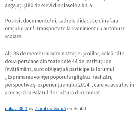
angajați și 80 de elevi din clasele a XII-a.
Potrivit documentului, cadrele didactice din afara
orașului vor fi transportate la eveniment cu autobuze
școlare.
Alți 88 de membri ai administrației școlilor, adică câte
două persoane din toate cele 44 de instituții de
învățământ, sunt obligați să participe la forumul
„Exprimarea voinței poporului găgăuz: realizări,
perspective și experiența anului 2014″, care va avea loc în
aceeași zi la Palatul de Cultură din Comrat.
prikaz-38-1
by
Ziarul de Gardă
on Scribd