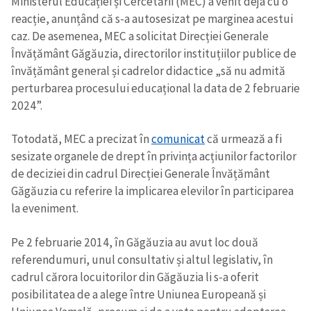
Ministerul Educației și Cercetării (MEC) a venit deja cu o
reacție, anunțând că s-a autosesizat pe marginea acestui
caz. De asemenea, MEC a solicitat Direcției Generale
Învățământ Găgăuzia, directorilor instituțiilor publice de
învățământ general și cadrelor didactice „să nu admită
perturbarea procesului educațional la data de 2 februarie
2024”.
Totodată, MEC a precizat în
comunicat
că urmează a fi
sesizate organele de drept în privința acțiunilor factorilor
de deciziei din cadrul Direcției Generale Învățământ
Găgăuzia cu referire la implicarea elevilor în participarea
la eveniment.
Pe 2 februarie 2014, în Găgăuzia au avut loc două
referendumuri, unul consultativ și altul legislativ, în
cadrul cărora locuitorilor din Găgăuzia li s-a oferit
posibilitatea de a alege între Uniunea Europeană și