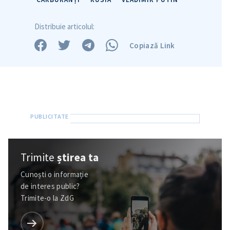
Distribuie articolul:
Copiază Link
Trimite
știrea ta
Cunoști o informație
de interes public?
Trimite-o la ZdG