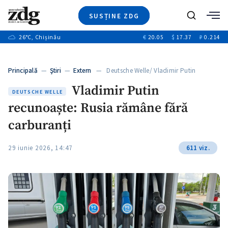
SUSȚINE ZDG
+1
Caută
+3
26
°C
, Chișinău
€
20.05
$
17.37
₽
0.214
Ştiri
+6
+4
Investigatii
Banii tăi
+6
Principală
—
Ştiri
—
Extern
— Deutsche Welle/ Vladimir Putin
Video
+1
recunoaște:…
+1
Vladimir Putin
Special
DEUTSCHE WELLE
recunoaște: Rusia rămâne fără
Blog
+2
ZdGust
carburanți
+1
29 iunie 2026, 14:47
611 viz.