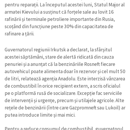
pentru reparații. La începutul acestei luni, Statul Major al
armatei Kievului a susținut că forțele sale au lovit 16
rafinării și terminale petroliere importante din Rusia,
scoțând din funcțiune peste 30% din capacitatea de
rafinare a țării.
Guvernatorul regiunii Irkutsk a declarat, la sfârșitul
acestei săptămâni, stare de alertă ridicată din cauza
penuriei și a anunțat că la benzinăriile Rosneft fiecare
autovehicul poate alimenta doar în rezervor și cel mult 50
de litri, relatează agenția Anadolu. Este interzisă vânzarea
de combustibil în orice recipient extern, a scris oficialul
pe o platformă rusă de socializare. Excepție fac serviciile
de intervenții și urgențe, precum și utilajele agricole. Alte
rețele de benzinării (între care Gazpromneft sau Lukoil) ar
putea introduce limite și mai mici.
Pentru a reduce consumul de combustibil, guvernatorul