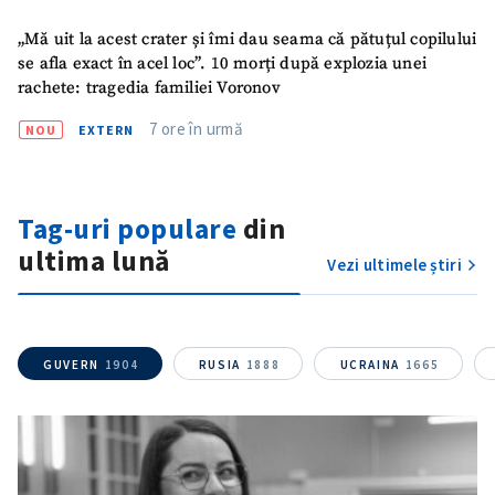
„Mă uit la acest crater și îmi dau seama că pătuțul copilului
se afla exact în acel loc”. 10 morți după explozia unei
rachete: tragedia familiei Voronov
7 ore în urmă
NOU
EXTERN
Tag-uri populare
din
ultima lună
Vezi ultimele știri
GUVERN
1904
RUSIA
1888
UCRAINA
1665