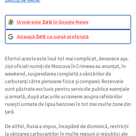
Urmărește
ZdG
în Google News
Adaugă
ZdG
ca sursă preferată
Efortul acesta este însă tot mai complicat, deoarece așa-
zișii oficiali numiți de Moscova în Crimeea au anunțat, în
weekend, suspendarea completă a vânzărilor de
carburanți către persoane fizice și companii. Rezervele
sunt păstrate exclusiv pentru serviciile publice esențiale
și armată, după atacurile ucrainene asupra rafinăriilor
rusești urmate de lipsa benzinei în tot mai multe zone din
țară.
De altfel, Rusia a impus, începând de duminică, restricții
la vânzarea carburanților în multe regiuni și republici ale