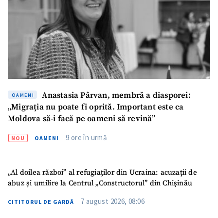
SUSȚINE
Anastasia Pârvan, membră a diasporei:
OAMENI
„Migrația nu poate fi oprită. Important este ca
Moldova să-i facă pe oameni să revină”
9 ore în urmă
NOU
OAMENI
„Al doilea război” al refugiaților din Ucraina: acuzații de
abuz și umilire la Centrul „Constructorul” din Chișinău
7 august 2026, 08:06
CITITORUL DE GARDĂ