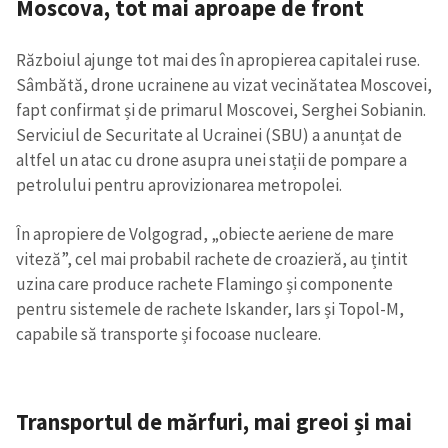
Moscova, tot mai aproape de front
Războiul ajunge tot mai des în apropierea capitalei ruse.
Sâmbătă, drone ucrainene au vizat vecinătatea Moscovei,
fapt confirmat și de primarul Moscovei, Serghei Sobianin.
Serviciul de Securitate al Ucrainei (SBU) a anunțat de
altfel un atac cu drone asupra unei stații de pompare a
petrolului pentru aprovizionarea metropolei.
În apropiere de Volgograd, „obiecte aeriene de mare
viteză”, cel mai probabil rachete de croazieră, au țintit
uzina care produce rachete Flamingo și componente
pentru sistemele de rachete Iskander, Iars și Topol-M,
capabile să transporte și focoase nucleare.
Trimite o informație
Despre ZdG
in English
на русском
Transportul de mărfuri, mai greoi și mai