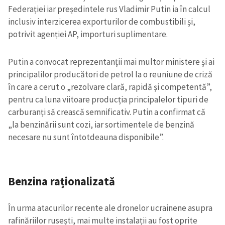
Federației iar președintele rus Vladimir Putin ia în calcul
inclusiv interzicerea exporturilor de combustibili și,
potrivit agenției AP, importuri suplimentare.
Putin a convocat reprezentanții mai multor ministere și ai
principalilor producători de petrol la o reuniune de criză
în care a cerut o „rezolvare clară, rapidă și competentă”,
pentru ca luna viitoare producția principalelor tipuri de
carburanți să crească semnificativ. Putin a confirmat că
„la benzinării sunt cozi, iar sortimentele de benzină
necesare nu sunt întotdeauna disponibile”.
Benzina raționalizată
În urma atacurilor recente ale dronelor ucrainene asupra
rafinăriilor rusești, mai multe instalații au fost oprite