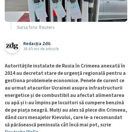
Sursa foto: Reuters
Redacția ZdG
38.65 mii de articole
Autoritățile instalate de Rusia în Crimeea anexată în
2014 au decretat stare de urgență regională pentru a
gestiona problemele economice. Penele de curent ce
au urmat atacurilor Ucrainei asupra infrastructurii
energetice și de combustibil au afectat alimentarea
cu apă și i-au împins pe locuitori să cumpere benzină
de pe piața neagră. Mulți au ales să plece din Crimeea,
dând curs mesajelor Kievului, care le-a recomandat
să părăsească peninsula cât încă mai pot, scrie
Deutsche Welle.