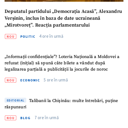
Deputatul partidului „Democrația Acasă”, Alexandru
Verșinin, inclus în baza de date ucraineană
CONTACT SURSĂ
„Mirotvoreț”. Reacția parlamentarului
Sursă anonimă
4 ore în urmă
NOU
POLITIC
Nume
+ Numele meu
„Informații confidențiale”? Loteria Națională a Moldovei a
Email
+ Emailul meu
refuzat (inițial) să spună câte bilete a vândut după
legalizarea parțială a publicității la jocurile de noroc
Telefon
+ Telefon personal
5 ore în urmă
NOU
ECONOMIC
Am citit și sunt de
acord cu
politica de
confidențialitate
.
Talibanii la Chișinău: multe întrebări, puține
EDITORIAL
răspunsuri
TRIMITE ȘTIREA
7 ore în urmă
NOU
BLOG