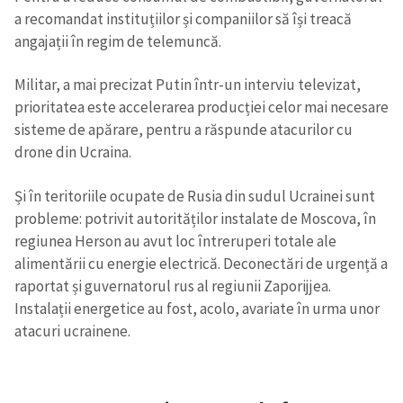
a recomandat instituțiilor și companiilor să își treacă
angajații în regim de telemuncă.
Militar, a mai precizat Putin într-un interviu televizat,
prioritatea este accelerarea producției celor mai necesare
sisteme de apărare, pentru a răspunde atacurilor cu
drone din Ucraina.
Și în teritoriile ocupate de Rusia din sudul Ucrainei sunt
probleme: potrivit autorităților instalate de Moscova, în
regiunea Herson au avut loc întreruperi totale ale
alimentării cu energie electrică. Deconectări de urgență a
raportat și guvernatorul rus al regiunii Zaporijjea.
Instalații energetice au fost, acolo, avariate în urma unor
atacuri ucrainene.