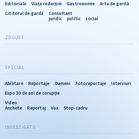
Editoriale
Viața redacției
Gastronomie
Arta de gardă
Cititorul de gardă
Consultant
juridic
politic
social
ZDGUST
SPECIAL
Abilitare
Reportaje
Oameni
Fotoreportaje
Interviuri
Expo 30 de ani de corupție
Video
Anchete
Reportaj
Vox
Stop-cadru
INVESTIGATII