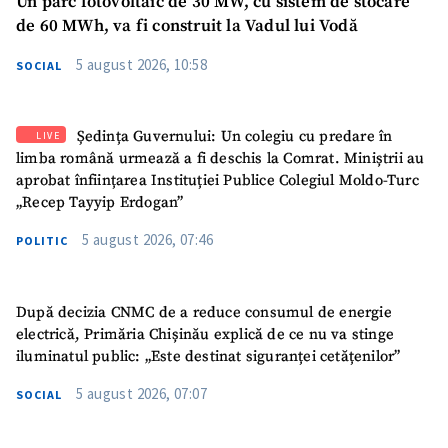
Un parc fotovoltaic de 30 MW, cu sistem de stocare
de 60 MWh, va fi construit la Vadul lui Vodă
5 august 2026, 10:58
SOCIAL
Ședința Guvernului: Un colegiu cu predare în
LIVE
limba română urmează a fi deschis la Comrat. Miniștrii au
aprobat înființarea Instituției Publice Colegiul Moldo-Turc
„Recep Tayyip Erdogan”
5 august 2026, 07:46
POLITIC
După decizia CNMC de a reduce consumul de energie
electrică, Primăria Chișinău explică de ce nu va stinge
iluminatul public: „Este destinat siguranței cetățenilor”
5 august 2026, 07:07
SOCIAL