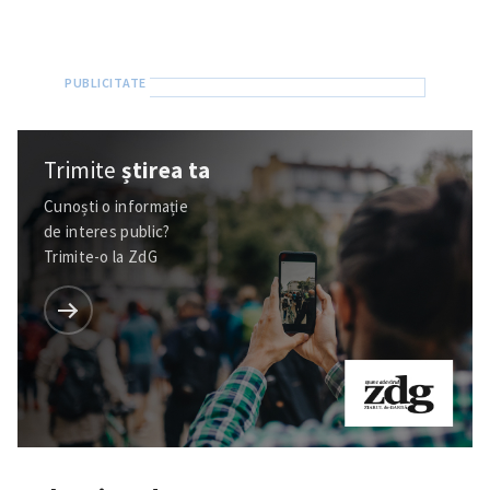
Trimite
știrea ta
Cunoști o informație
de interes public?
Trimite-o la ZdG