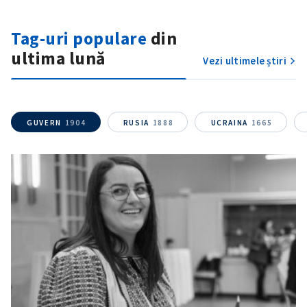
Tag-uri populare
din
ultima lună
Vezi ultimele știri
GUVERN
1904
RUSIA
1888
UCRAINA
1665