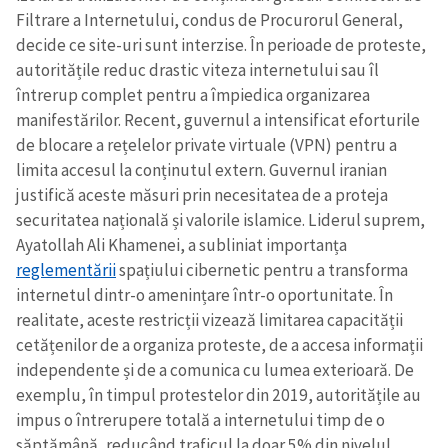
Filtrare a Internetului, condus de Procurorul General,
decide ce site-uri sunt interzise. În perioade de proteste,
autoritățile reduc drastic viteza internetului sau îl
întrerup complet pentru a împiedica organizarea
manifestărilor. Recent, guvernul a intensificat eforturile
de blocare a rețelelor private virtuale (VPN) pentru a
limita accesul la conținutul extern. Guvernul iranian
justifică aceste măsuri prin necesitatea de a proteja
securitatea națională și valorile islamice. Liderul suprem,
Ayatollah Ali Khamenei, a subliniat importanța
reglementării
spațiului cibernetic pentru a transforma
internetul dintr-o amenințare într-o oportunitate. În
realitate, aceste restricții vizează limitarea capacității
cetățenilor de a organiza proteste, de a accesa informații
independente și de a comunica cu lumea exterioară. De
exemplu, în timpul protestelor din 2019, autoritățile au
impus o întrerupere totală a internetului timp de o
săptămână, reducând traficul la doar 5% din nivelul