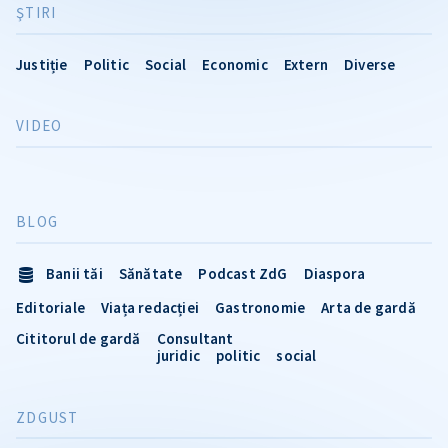
ŞTIRI
Justiție
Politic
Social
Economic
Extern
Diverse
VIDEO
BLOG
Banii tăi
Sănătate
Podcast ZdG
Diaspora
Editoriale
Viața redacției
Gastronomie
Arta de gardă
Cititorul de gardă
Consultant
juridic
politic
social
ZDGUST