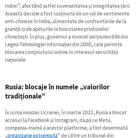
Indiei”, afectând astfel suveranitatea și integritatea țării.
Această decizie a fost susținută de un val de sentimente
anti-chineze în India, alimentate de confruntările de la
graniță și de apelurile la boicotarea produselor
chinezești. În plus, guvernul a invocat secțiunea 69A din
Legea Tehnologiei Informației din 2000, care permite
blocarea conținutului online în interesul securității
naționale.
Rusia: blocaje în numele „valorilor
tradiționale”
Trimite o informație
Despre ZdG
În urma invaziei Ucrainei, în martie 2022, Rusia a blocat
in English
на русском
accesul la Facebook și Instagram, după ce Meta,
compania-mamă a acestor platforme, a fost desemnată
„
organizație extremistă
” de către un tribunal din