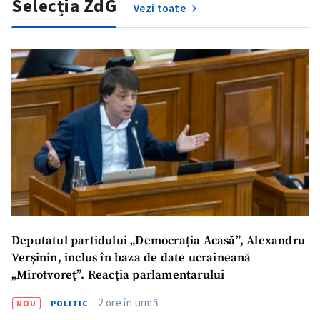
Selecția ZdG
Vezi toate
Deputatul partidului „Democrația Acasă”, Alexandru
Verșinin, inclus în baza de date ucraineană
„Mirotvoreț”. Reacția parlamentarului
2 ore în urmă
NOU
POLITIC