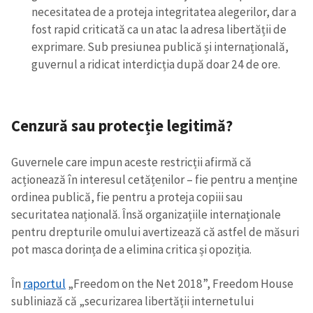
necesitatea de a proteja integritatea alegerilor, dar a
Sursă anonimă
fost rapid criticată ca un atac la adresa libertății de
exprimare. Sub presiunea publică și internațională,
Nume
+ Numele meu
guvernul a ridicat interdicția după doar 24 de ore.
Email
+ Emailul meu
Cenzură sau protecție legitimă?
Telefon
+ Telefon personal
Guvernele care impun aceste restricții afirmă că
Am citit și sunt de
acord cu
politica de
acționează în interesul cetățenilor – fie pentru a menține
confidențialitate
.
ordinea publică, fie pentru a proteja copiii sau
securitatea națională. Însă organizațiile internaționale
TRIMITE ȘTIREA
pentru drepturile omului avertizează că astfel de măsuri
pot masca dorința de a elimina critica și opoziția.
În
raportul
„Freedom on the Net 2018”, Freedom House
subliniază că „securizarea libertății internetului