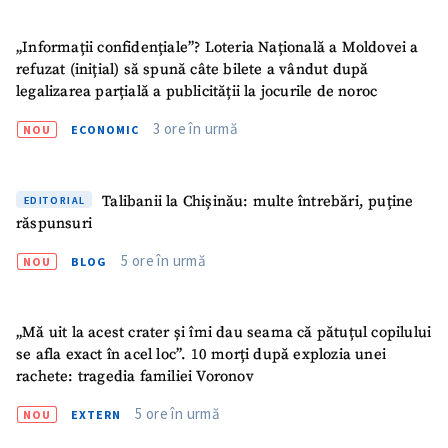
„Informații confidențiale”? Loteria Națională a Moldovei a
refuzat (inițial) să spună câte bilete a vândut după
legalizarea parțială a publicității la jocurile de noroc
3 ore în urmă
NOU
ECONOMIC
Talibanii la Chișinău: multe întrebări, puține
EDITORIAL
răspunsuri
5 ore în urmă
NOU
BLOG
„Mă uit la acest crater și îmi dau seama că pătuțul copilului
se afla exact în acel loc”. 10 morți după explozia unei
rachete: tragedia familiei Voronov
5 ore în urmă
NOU
EXTERN