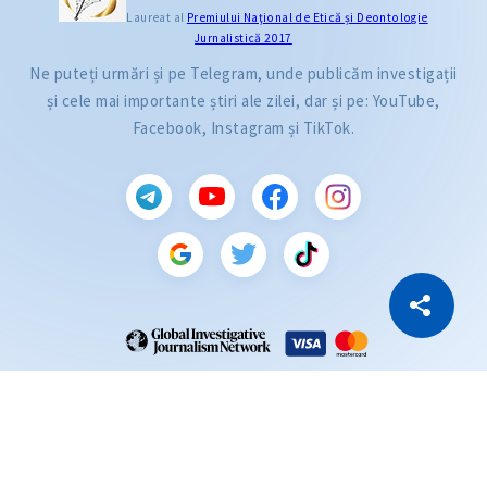
Laureat al
Premiului Naţional de Etică și Deontologie
Jurnalistică 2017
Ne puteți urmări și pe Telegram, unde publicăm investigații
și cele mai importante știri ale zilei, dar și pe: YouTube,
Facebook, Instagram și TikTok.
CITEȘTE
Citește articolul
Copiază Link
ZdG este membru al rețelei globale a jurnaliștilor de investigație (GIJN).
2004—2026 © Ziarul de Gardă.
Toate drepturile rezervate.
Dezvoltat de
SENSMEDIA