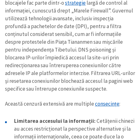
blocajele fac parte dintr-o
strategie
largă de control al
informației, cunoscută drept „Marele Firewall”. Guvernul
utilizează tehnologii avansate, inclusiv inspecția
profundă a pachetelor de date (DPI), pentru a filtra
conținutul considerat sensibil, cum ar fi informațiile
despre protestele din Piața Tiananmen sau mișcările
pentru independența Tibetului. DNS poisoning și
blocarea IP-urilor împiedică accesul la site-uri prin
redirecționarea sau întreruperea conexiunilor către
adresele IP ale platformelor interzise. Filtrarea URL-urilor
și resetarea conexiunilor blochează accesul la pagini web
specifice sau întrerupe conexiunile suspecte.
Această cenzură extensivă are multiple
consecințe
:
Limitarea accesului la informații:
Cetățenii chinezi
au acces restricționat la perspective alternative și la
informații internaționale, ceea ce poate duce la o