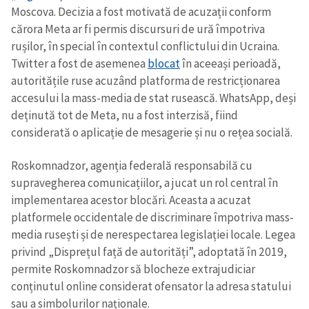
Moscova. Decizia a fost motivată de acuzații conform
cărora Meta ar fi permis discursuri de ură împotriva
rușilor, în special în contextul conflictului din Ucraina.
Twitter a fost de asemenea
blocat
în aceeași perioadă,
autoritățile ruse acuzând platforma de restricționarea
accesului la mass-media de stat rusească. WhatsApp, deși
deținută tot de Meta, nu a fost interzisă, fiind
considerată o aplicație de mesagerie și nu o rețea socială.
Roskomnadzor, agenția federală responsabilă cu
supravegherea comunicațiilor, a jucat un rol central în
implementarea acestor blocări. Aceasta a acuzat
platformele occidentale de discriminare împotriva mass-
media rusești și de nerespectarea legislației locale. Legea
privind „Disprețul față de autorități”, adoptată în 2019,
permite Roskomnadzor să blocheze extrajudiciar
conținutul online considerat ofensator la adresa statului
sau a simbolurilor naționale.