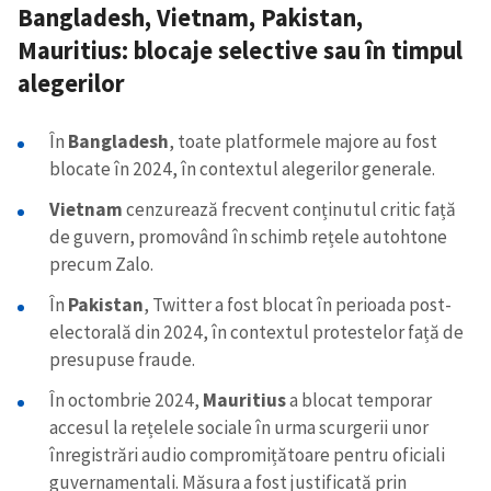
Bangladesh, Vietnam, Pakistan,
Mauritius: blocaje selective sau în timpul
alegerilor
ȘTIREA MEA
În
Bangladesh
, toate platformele majore au fost
blocate în 2024, în contextul alegerilor generale.
Titlu știre
+ Adaugă titlu
Vietnam
cenzurează frecvent conținutul critic față
de guvern, promovând în schimb rețele autohtone
Fotografie
+ Încarcă imagine
precum Zalo.
Link media
+ Link media
În
Pakistan
, Twitter a fost blocat în perioada post-
electorală din 2024, în contextul protestelor față de
presupuse fraude.
În octombrie 2024,
Mauritius
a blocat temporar
Mesajul știrei
+ Mesajul știrei
accesul la rețelele sociale în urma scurgerii unor
înregistrări audio compromițătoare pentru oficiali
guvernamentali. Măsura a fost justificată prin
CONTACT SURSĂ