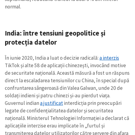
normal.
India: între tensiuni geopolitice și
protecția datelor
În iunie 2020, India a luat o decizie radicală:
a interzis
TikTok și alte 58 de aplicații chinezești, invocând motive
de securitate națională. Această măsură a fost un răspuns
direct la escaladarea tensiunilor cu China, în special după
confruntarea sângeroasă din Valea Galwan, unde 20 de
soldați indieni și patru chinezi și-au pierdut viața.
Guvernul indian
a justificat
interdicția prin preocupări
legate de confidențialitatea datelor și securitatea
națională. Ministerul Tehnologiei Informației a declarat că
aplicațiile interzise erau implicate în „furtul și
transmiterea datelor utilizatorilor către servere din afara