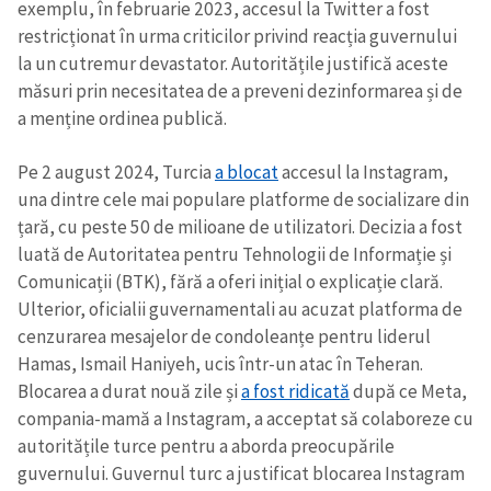
exemplu, în februarie 2023, accesul la Twitter a fost
restricționat în urma criticilor privind reacția guvernului
la un cutremur devastator. Autoritățile justifică aceste
măsuri prin necesitatea de a preveni dezinformarea și de
a menține ordinea publică.
Pe 2 august 2024, Turcia
a blocat
accesul la Instagram,
una dintre cele mai populare platforme de socializare din
țară, cu peste 50 de milioane de utilizatori. Decizia a fost
luată de Autoritatea pentru Tehnologii de Informație și
Comunicații (BTK), fără a oferi inițial o explicație clară.
Ulterior, oficialii guvernamentali au acuzat platforma de
cenzurarea mesajelor de condoleanțe pentru liderul
Hamas, Ismail Haniyeh, ucis într-un atac în Teheran.
Blocarea a durat nouă zile și
a fost ridicată
după ce Meta,
compania-mamă a Instagram, a acceptat să colaboreze cu
autoritățile turce pentru a aborda preocupările
guvernului. Guvernul turc a justificat blocarea Instagram