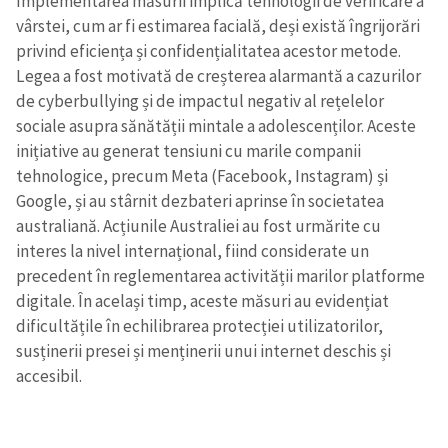
Implementarea măsurii implică tehnologii de verificare a
vârstei, cum ar fi estimarea facială, deși există îngrijorări
privind eficiența și confidențialitatea acestor metode.
Legea a fost motivată de creșterea alarmantă a cazurilor
de cyberbullying și de impactul negativ al rețelelor
sociale asupra sănătății mintale a adolescenților. Aceste
inițiative au generat tensiuni cu marile companii
tehnologice, precum Meta (Facebook, Instagram) și
Google, și au stârnit dezbateri aprinse în societatea
australiană. Acțiunile Australiei au fost urmărite cu
interes la nivel internațional, fiind considerate un
precedent în reglementarea activității marilor platforme
digitale. În același timp, aceste măsuri au evidențiat
dificultățile în echilibrarea protecției utilizatorilor,
susținerii presei și menținerii unui internet deschis și
accesibil.