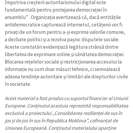
împotriva creșterii autoritarismului digital este
fundamentală pentru protejarea democrației în
ansamblu” . Organizația avertizează că, dacă entitățile
antidemocratice capturează internetul, cetățenii vor fi
privați de un forum pentru a-și exprima valorile comune,
a dezbate politici și a rezolva pașnic disputele sociale.
Aceste constatări evidențiază legătura strânsă dintre
libertatea de exprimare online și sănătatea democrației.
Blocarea rețelelor sociale și restricționarea accesului la
informație nu sunt doar măsuri tehnice, ci semnalează
adesea tendințe autoritare și limitări ale drepturilor civile
în societate.
Acest material a fost produs cu suportul financiar al Uniunii
Europene. Conținutul acestuia reprezintă responsabilitatea
exclusivă a proiectului „Consolidarea rezilienței de sus în
jos și de jos în sus în Republica Moldova”, cofinanțat de
Uniunea Europeană. Conținutul materialului aparține