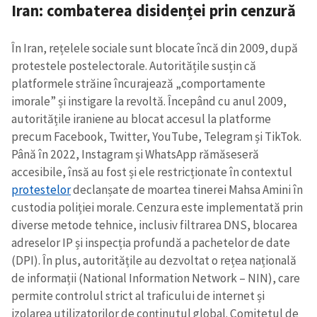
Iran: combaterea disidenței prin cenzură
În Iran, rețelele sociale sunt blocate încă din 2009, după
protestele postelectorale. Autoritățile susțin că
platformele străine încurajează „comportamente
imorale” și instigare la revoltă. Începând cu anul 2009,
autoritățile iraniene au blocat accesul la platforme
precum Facebook, Twitter, YouTube, Telegram și TikTok.
Până în 2022, Instagram și WhatsApp rămăseseră
accesibile, însă au fost și ele restricționate în contextul
protestelor
declanșate de moartea tinerei Mahsa Amini în
custodia poliției morale. Cenzura este implementată prin
diverse metode tehnice, inclusiv filtrarea DNS, blocarea
adreselor IP și inspecția profundă a pachetelor de date
(DPI). În plus, autoritățile au dezvoltat o rețea națională
de informații (National Information Network – NIN), care
permite controlul strict al traficului de internet și
izolarea utilizatorilor de conținutul global. Comitetul de