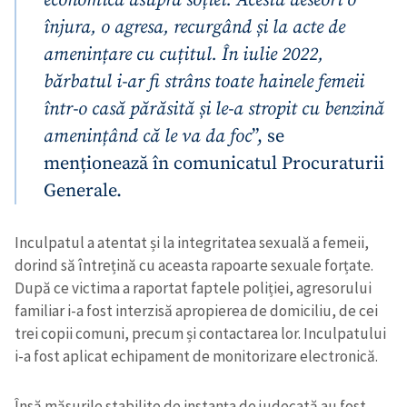
economică asupra soției. Acesta deseori o
înjura, o agresa, recurgând și la acte de
amenințare cu cuțitul. În iulie 2022,
bărbatul i-ar fi strâns toate hainele femeii
într-o casă părăsită și le-a stropit cu benzină
amenințând că le va da foc
”, se
menționează în comunicatul Procuraturii
Generale.
Inculpatul a atentat și la integritatea sexuală a femeii,
dorind să întrețină cu aceasta rapoarte sexuale forțate.
După ce victima a raportat faptele poliției, agresorului
familiar i-a fost interzisă apropierea de domiciliu, de cei
trei copii comuni, precum și contactarea lor. Inculpatului
i-a fost aplicat echipament de monitorizare electronică.
Însă măsurile stabilite de instanța de judecată au fost