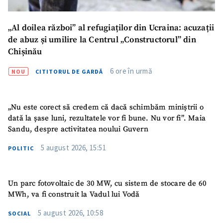
CONTACT SURSĂ
Sursă anonimă
„Al doilea război” al refugiaților din Ucraina: acuzații
de abuz și umilire la Centrul „Constructorul” din
Nume
+ Numele meu
Chișinău
6 ore în urmă
NOU
CITITORUL DE GARDĂ
Email
+ Emailul meu
Telefon
+ Telefon personal
„Nu este corect să credem că dacă schimbăm miniștrii o
dată la șase luni, rezultatele vor fi bune. Nu vor fi”. Maia
Sandu, despre activitatea noului Guvern
Am citit și sunt de
acord cu
politica de
5 august 2026, 15:51
POLITIC
confidențialitate
.
TRIMITE ȘTIREA
Un parc fotovoltaic de 30 MW, cu sistem de stocare de 60
MWh, va fi construit la Vadul lui Vodă
5 august 2026, 10:58
SOCIAL