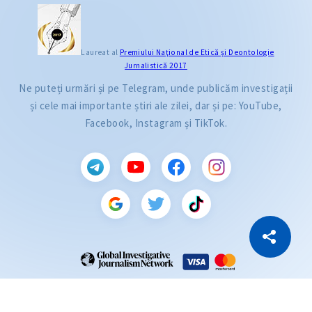
Laureat al
Premiului Naţional de Etică și Deontologie
Jurnalistică 2017
Ne puteți urmări și pe Telegram, unde publicăm investigații
și cele mai importante știri ale zilei, dar și pe: YouTube,
Facebook, Instagram și TikTok.
CITEȘTE
Citește articolul
Copiază Link
ZdG este membru al rețelei globale a jurnaliștilor de investigație (GIJN).