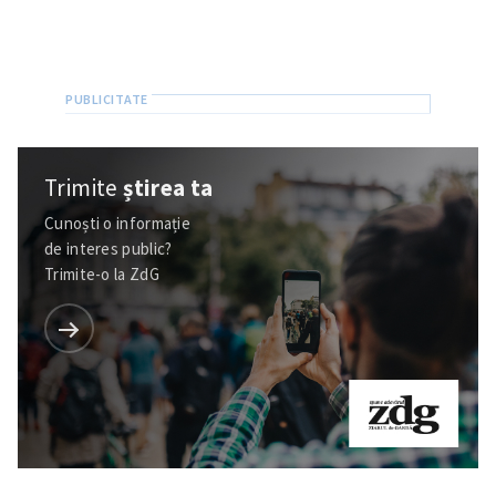
Trimite
știrea ta
Cunoști o informație
de interes public?
Trimite-o la ZdG
Trimite o informație
Despre ZdG
in English
на русском