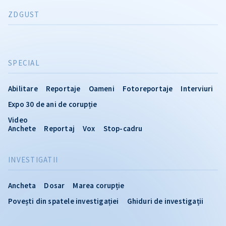
ZDGUST
SPECIAL
Abilitare
Reportaje
Oameni
Fotoreportaje
Interviuri
Expo 30 de ani de corupție
Video
Anchete
Reportaj
Vox
Stop-cadru
INVESTIGATII
Ancheta
Dosar
Marea corupție
Povești din spatele investigației
Ghiduri de investigații