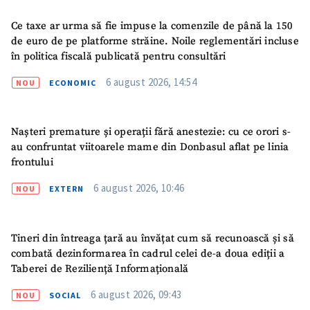
Ce taxe ar urma să fie impuse la comenzile de până la 150
de euro de pe platforme străine. Noile reglementări incluse
în politica fiscală publicată pentru consultări
6 august 2026, 14:54
NOU
ECONOMIC
Nașteri premature și operații fără anestezie: cu ce orori s-
au confruntat viitoarele mame din Donbasul aflat pe linia
frontului
6 august 2026, 10:46
NOU
EXTERN
Tineri din întreaga țară au învățat cum să recunoască și să
combată dezinformarea în cadrul celei de-a doua ediții a
Taberei de Reziliență Informațională
6 august 2026, 09:43
NOU
SOCIAL