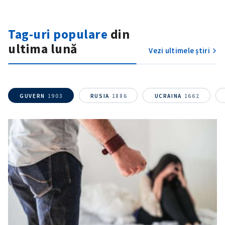
Tag-uri populare
din
ultima lună
Vezi ultimele știri
ȘTIREA MEA
Titlu știre
+ Adaugă titlu
GUVERN
1903
RUSIA
1886
UCRAINA
1662
Fotografie
+ Încarcă imagine
Link media
+ Link media
Mesajul știrei
+ Mesajul știrei