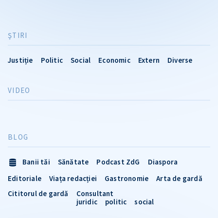
ŞTIRI
Justiție
Politic
Social
Economic
Extern
Diverse
VIDEO
BLOG
Banii tăi
Sănătate
Podcast ZdG
Diaspora
Editoriale
Viața redacției
Gastronomie
Arta de gardă
Cititorul de gardă
Consultant
juridic
politic
social