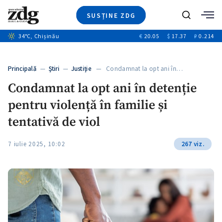
SUSȚINE ZDG
+2
Caută
34
°C
, Chișinău
€
20.05
$
17.37
₽
0.214
Ştiri
+13
+9
Investigatii
Banii tăi
+1
+3
Principală
—
Ştiri
—
Justiție
— Condamnat la opt ani în…
Video
Condamnat la opt ani în detenție
Special
pentru violență în familie și
Blog
ZdGust
tentativă de viol
7 iulie 2025, 10:02
267 viz.
+1