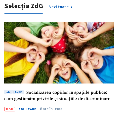
Selecția ZdG
Vezi toate
Socializarea copiilor în spațiile publice:
ABILITARE
cum gestionăm privirile și situațiile de discriminare
8 ore în urmă
NOU
ABILITARE