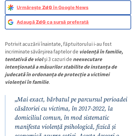
Urmărește
ZdG
în Google News
Adaugă
ZdG
ca sursă preferată
Potrivit acuzării înaintate, făptuitorului i-au fost
incriminate săvârșirea faptelor de
violență în familie,
tentativă de viol
și 3 cazuri de
neexecutare
intenționată a măsurilor stabilite de instanța de
judecată în ordonanța de protecție a victimei
violenței în familie
.
„
Mai exact, bărbatul pe parcursul perioadei
căsătoriei cu victima, în 2017-2022, la
domiciliul comun, în mod sistematic
manifesta violență psihologică, fizică și