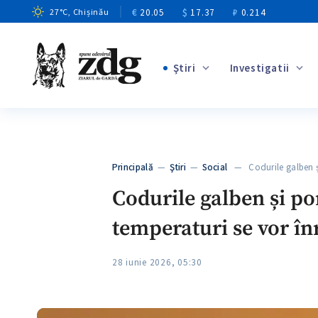
€
20.05
$
17.37
₽
0.214
27
°C
, Chișinău
Ştiri
Investigatii
+1
+7
+2
Principală
—
Ştiri
—
Social
— Codurile galben ș
+2
Codurile galben și por
temperaturi se vor în
28 iunie 2026, 05:30