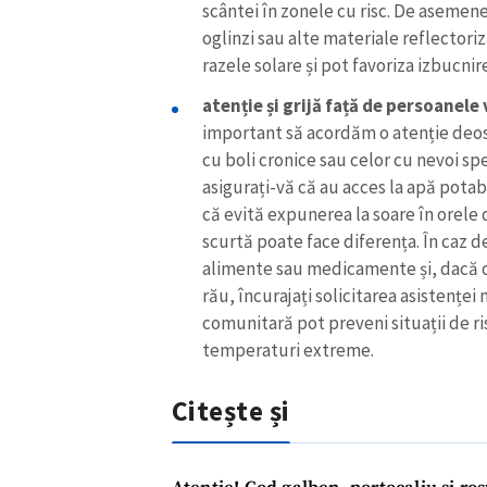
scântei în zonele cu risc. De asemenea
oglinzi sau alte materiale reflector
razele solare și pot favoriza izbucni
atenție și grijă față de persoanele
important să acordăm o atenție deose
cu boli cronice sau celor cu nevoi spec
asigurați-vă că au acces la apă potabi
că evită expunerea la soare în orele 
scurtă poate face diferența. În caz de
alimente sau medicamente și, dacă o
rău, încurajați solicitarea asistenței
comunitară pot preveni situații de ris
temperaturi extreme.
Citește și