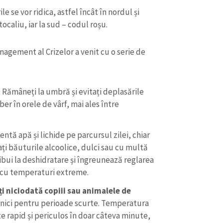
le se vor ridica, astfel încât în nordul și
tocaliu, iar la sud – codul roșu.
nagement al Crizelor a venit cu o serie de
:
Rămâneți la umbră și evitați deplasările
iber în orele de vârf, mai ales între
ntă apă și lichide pe parcursul zilei, chiar
tați băuturile alcoolice, dulci sau cu multă
CONTACT SURSĂ
bui la deshidratare și îngreunează reglarea
 cu temperaturi extreme.
Sursă anonimă
+ Adaugă titlu
ți niciodată copiii sau animalele de
Nume
+ Numele 
 nici pentru perioade scurte. Temperatura
+ Încarcă imagine
te rapid și periculos în doar câteva minute,