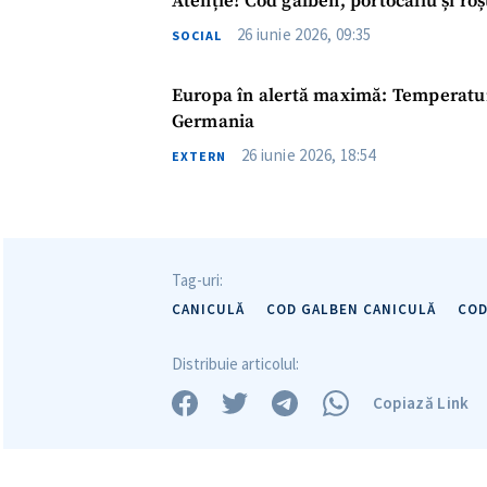
Atenție! Cod galben, portocaliu și roș
26 iunie 2026, 09:35
SOCIAL
Europa în alertă maximă: Temperaturi 
Germania
26 iunie 2026, 18:54
EXTERN
Tag-uri:
CANICULĂ
COD GALBEN CANICULĂ
COD
Distribuie articolul:
Copiază Link