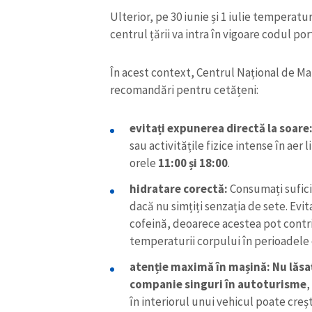
Ulterior, pe 30 iunie și 1 iulie temperaturi
centrul țării va intra în vigoare codul por
În acest context, Centrul Național de Ma
recomandări pentru cetățeni:
evitați expunerea directă la soare
sau activitățile fizice intense în aer l
orele
11:00 și 18:00
.
hidratare corectă:
Consumați suficie
dacă nu simțiți senzația de sete. Evi
ȘTIREA MEA
cofeină, deoarece acestea pot contri
temperaturii corpului în perioadele
Titlu știre
atenție maximă în mașină:
Nu lăsa
companie singuri în autoturisme
,
Fotografie
în interiorul unui vehicul poate creș