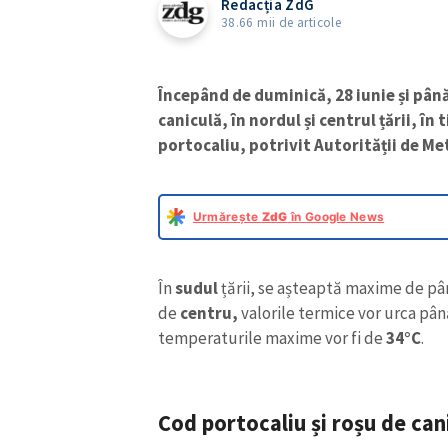
Redacția ZdG
38.66 mii de articole
Începând de duminică, 28 iunie și până
caniculă, în nordul și centrul țării, în 
portocaliu, potrivit Autorității de M
Urmărește
ZdG
în Google News
În
sudul
țării, se așteaptă maxime de pâ
de
centru,
valorile termice vor urca pân
temperaturile maxime vor fi de
34°C
.
Cod portocaliu și roșu de can