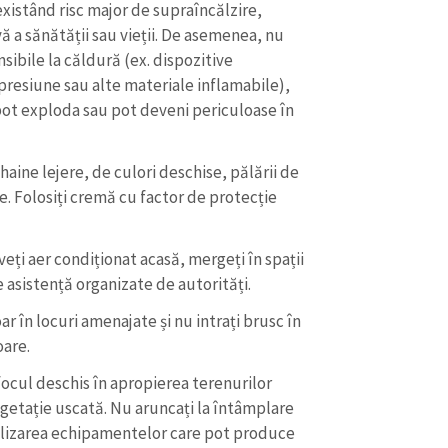
Email
+ Emailul 
existând risc major de supraîncălzire,
+ Link media
ă a sănătății sau vieții. De asemenea, nu
nsibile la căldură (ex. dispozitive
Telefon
+ Telefon pe
 presiune sau alte materiale inflamabile),
pot exploda sau pot deveni periculoase în
Am citit și sunt de ac
+ Mesajul știrei
confidențialitate
.
haine lejere, de culori deschise, pălării de
TRIMITE ȘT
ie. Folosiți cremă cu factor de protecție
eți aer condiționat acasă, mergeți în spații
 asistență organizate de autorități.
r în locuri amenajate și nu intrați brusc în
oare.
focul deschis în apropierea terenurilor
egetație uscată. Nu aruncați la întâmplare
utilizarea echipamentelor care pot produce