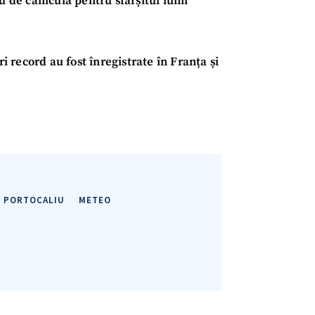
u de caniculă pentru sfârșitul lunii
record au fost înregistrate în Franța și
 PORTOCALIU
METEO