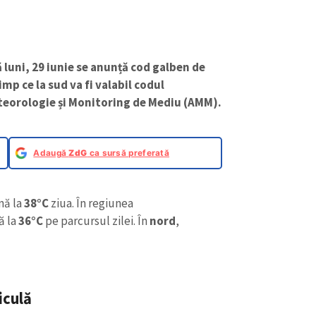
 luni, 29 iunie se anunță cod galben de
timp ce la sud va fi valabil codul
eteorologie și Monitoring de Mediu (AMM).
Adaugă
ZdG
ca sursă preferată
nă la
38°C
ziua. În regiunea
ă la
36°C
pe parcursul zilei. În
nord
,
iculă