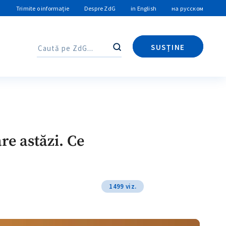
Trimite o informație
Despre ZdG
in English
на русском
SUSȚINE
Caută
Caută
re astăzi. Ce
1499 viz.