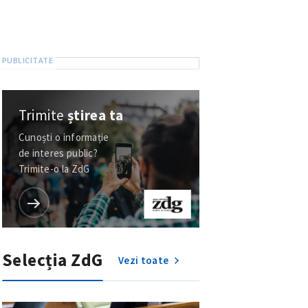
Trimite
știrea ta
Cunoști o informație
de interes public?
Trimite-o la ZdG
Selecția ZdG
Vezi toate