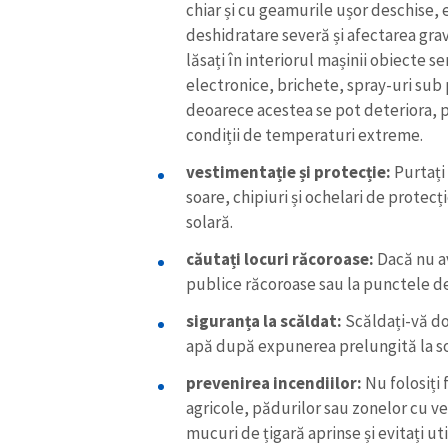
chiar și cu geamurile ușor deschise, 
Link media
deshidratare severă și afectarea grav
lăsați în interiorul mașinii obiecte se
electronice, brichete, spray-uri sub
deoarece acestea se pot deteriora, 
Mesajul știrei
condiții de temperaturi extreme.
vestimentație și protecție:
Purtați 
soare, chipiuri și ochelari de protecț
solară.
căutați locuri răcoroase:
Dacă nu av
publice răcoroase sau la punctele de
siguranța la scăldat:
Scăldați-vă doa
apă după expunerea prelungită la s
prevenirea incendiilor:
Nu folosiți 
agricole, pădurilor sau zonelor cu v
mucuri de țigară aprinse și evitați 