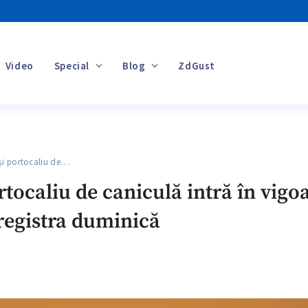
Video
Special
Blog
ZdGust
Banii tăi
i portocaliu de…
tocaliu de caniculă intră în vigoa
registra duminică