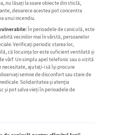
, nu lăsați la soare obiecte din sticlă,
izante, deoarece acestea pot concentra
rea unui incendiu.
 vulnerabile:
În perioadele de caniculă, este
bită vecinilor mai în vârstă, persoanelor
iale. Verificați periodic starea lor,
lă, că locuința lor este suficient ventilată și
de vârf. Un simplu apel telefonic sau o vizită
 necesitate, ajutați-i să își procure
bservați semne de disconfort sau stare de
 medicale. Solidaritatea și atenția
c și pot salva vieți în perioadele de