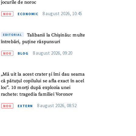
meu
jocurile de noroc
8 august 2026, 10:45
NOU
ECONOMIC
rsonal
ord cu
politica de
Talibanii la Chișinău: multe
EDITORIAL
întrebări, puține răspunsuri
IREA
8 august 2026, 09:20
NOU
BLOG
„Mă uit la acest crater și îmi dau seama
că pătuțul copilului se afla exact în acel
loc”. 10 morți după explozia unei
rachete: tragedia familiei Voronov
8 august 2026, 08:52
NOU
EXTERN