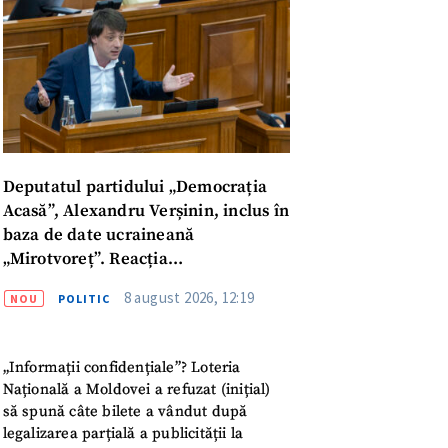
Deputatul partidului „Democrația
Acasă”, Alexandru Verșinin, inclus în
baza de date ucraineană
„Mirotvoreț”. Reacția
parlamentarului
8 august 2026, 12:19
NOU
POLITIC
„Informații confidențiale”? Loteria
Națională a Moldovei a refuzat (inițial)
meu
să spună câte bilete a vândut după
legalizarea parțială a publicității la