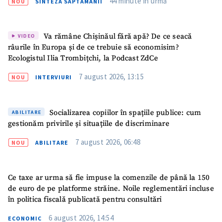
44 minute în urmă
NOU
SINTEZA SĂPTĂMÂNII
GARDĂ
Va rămâne Chișinăul fără apă? De ce seacă
VIDEO
râurile în Europa și de ce trebuie să economisim?
Ecologistul Ilia Trombițchi, la Podcast ZdCe
7 august 2026, 13:15
NOU
INTERVIURI
Socializarea copiilor în spațiile publice: cum
ABILITARE
gestionăm privirile și situațiile de discriminare
7 august 2026, 06:48
NOU
ABILITARE
Ce taxe ar urma să fie impuse la comenzile de până la 150
de euro de pe platforme străine. Noile reglementări incluse
în politica fiscală publicată pentru consultări
6 august 2026, 14:54
ECONOMIC