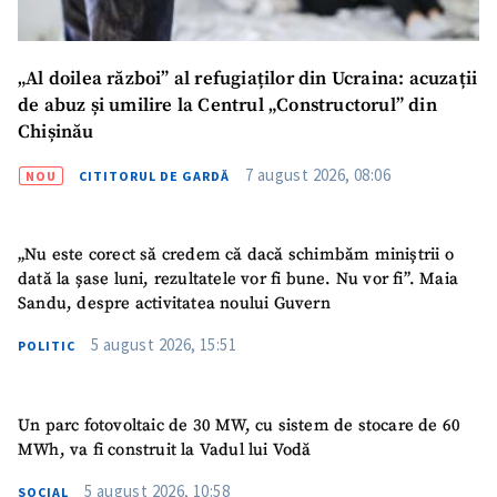
CONTACT SURSĂ
Sursă anonimă
„Al doilea război” al refugiaților din Ucraina: acuzații
de abuz și umilire la Centrul „Constructorul” din
Nume
+ Numele meu
Chișinău
7 august 2026, 08:06
NOU
CITITORUL DE GARDĂ
Email
+ Emailul meu
Telefon
+ Telefon personal
„Nu este corect să credem că dacă schimbăm miniștrii o
dată la șase luni, rezultatele vor fi bune. Nu vor fi”. Maia
Am citit și sunt de
Sandu, despre activitatea noului Guvern
acord cu
politica de
confidențialitate
.
5 august 2026, 15:51
POLITIC
TRIMITE ȘTIREA
Un parc fotovoltaic de 30 MW, cu sistem de stocare de 60
MWh, va fi construit la Vadul lui Vodă
5 august 2026, 10:58
SOCIAL