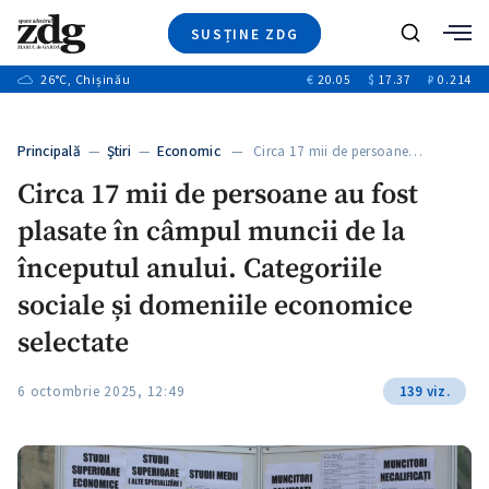
SUSȚINE ZDG
+3
Caută
+1
26
°C
, Chișinău
€
20.05
$
17.37
₽
0.214
Ştiri
+8
+2
Investigatii
Banii tăi
+1
+6
Principală
—
Ştiri
—
Economic
— Circa 17 mii de persoane…
Video
+1
Circa 17 mii de persoane au fost
Special
plasate în câmpul muncii de la
Blog
+1
ZdGust
începutul anului. Categoriile
+1
sociale și domeniile economice
selectate
+1
6 octombrie 2025, 12:49
139 viz.