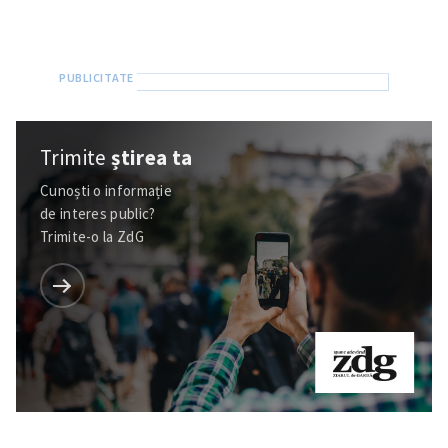
Trimite
știrea ta
Cunoști o informație
de interes public?
Trimite-o la ZdG
Trimite o informație
Despre ZdG
in English
на русском