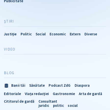
Publicitate
ŞTIRI
Justiție
Politic
Social
Economic
Extern
Diverse
VIDEO
BLOG
Banii tăi
Sănătate
Podcast ZdG
Diaspora
Editoriale
Viața redacției
Gastronomie
Arta de gardă
Cititorul de gardă
Consultant
juridic
politic
social