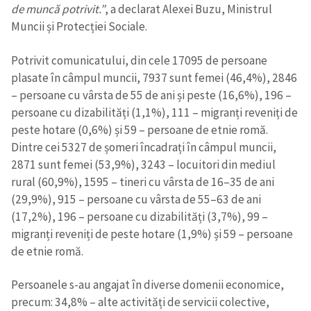
de muncă potrivit.”
, a declarat Alexei Buzu, Ministrul
Muncii și Protecției Sociale.
Potrivit comunicatului, din cele 17095 de persoane
plasate în câmpul muncii, 7937 sunt femei (46,4%), 2846
– persoane cu vârsta de 55 de ani și peste (16,6%), 196 –
persoane cu dizabilități (1,1%), 111 – migranți reveniți de
peste hotare (0,6%) și 59 – persoane de etnie romă.
Dintre cei 5327 de șomeri încadrați în câmpul muncii,
2871 sunt femei (53,9%), 3243 – locuitori din mediul
rural (60,9%), 1595 – tineri cu vârsta de 16–35 de ani
(29,9%), 915 – persoane cu vârsta de 55–63 de ani
(17,2%), 196 – persoane cu dizabilități (3,7%), 99 –
migranți reveniți de peste hotare (1,9%) și 59 – persoane
de etnie romă.
Persoanele s-au angajat în diverse domenii economice,
precum: 34,8% – alte activități de servicii colective,