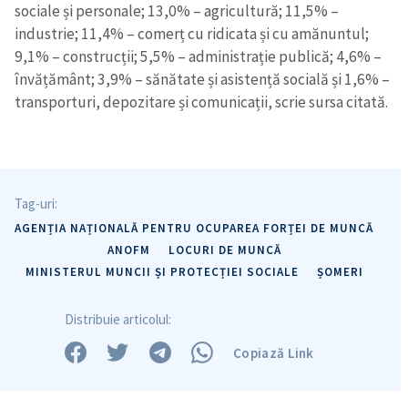
sociale și personale; 13,0% – agricultură; 11,5% –
industrie; 11,4% – comerț cu ridicata și cu amănuntul;
9,1% – construcții; 5,5% – administrație publică; 4,6% –
învățământ; 3,9% – sănătate și asistență socială și 1,6% –
transporturi, depozitare și comunicații, scrie sursa citată.
Tag-uri:
AGENȚIA NAȚIONALĂ PENTRU OCUPAREA FORȚEI DE MUNCĂ
ANOFM
LOCURI DE MUNCĂ
MINISTERUL MUNCII ȘI PROTECȚIEI SOCIALE
ȘOMERI
Distribuie articolul:
Copiază Link