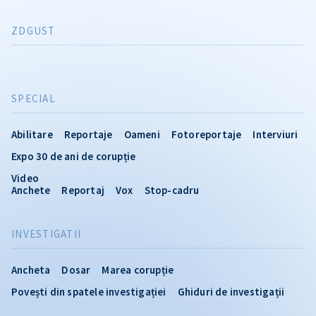
ZDGUST
SPECIAL
Abilitare
Reportaje
Oameni
Fotoreportaje
Interviuri
Expo 30 de ani de corupție
Video
Anchete
Reportaj
Vox
Stop-cadru
INVESTIGATII
Ancheta
Dosar
Marea corupție
Povești din spatele investigației
Ghiduri de investigații