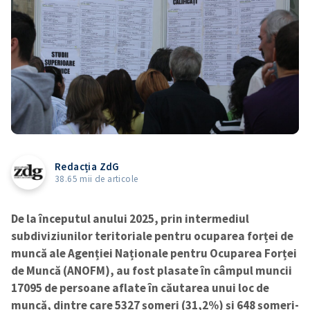
Redacția ZdG
38.65 mii de articole
De la începutul anului 2025, prin intermediul
subdiviziunilor teritoriale pentru ocuparea forței de
muncă ale Agenției Naționale pentru Ocuparea Forței
de Muncă (ANOFM), au fost plasate în câmpul muncii
17095 de persoane aflate în căutarea unui loc de
muncă, dintre care 5327 șomeri (31,2%) și 648 șomeri-