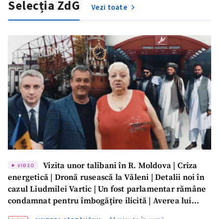
Selecția ZdG
Vezi toate
Vizita unor talibani în R. Moldova | Criza
VIDEO
energetică | Dronă rusească la Văleni | Detalii noi în
cazul Liudmilei Vartic | Un fost parlamentar rămâne
condamnat pentru îmbogățire ilicită | Averea lui
Dumitru Vangheli, sub lupa ANI | SĂPTĂMÂNA DE