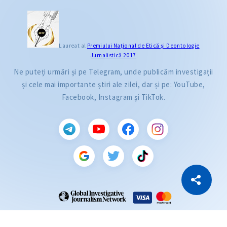
Laureat al
Premiului Naţional de Etică și Deontologie
Jurnalistică 2017
Ne puteți urmări și pe Telegram, unde publicăm investigații
și cele mai importante știri ale zilei, dar și pe: YouTube,
Facebook, Instagram și TikTok.
CITEȘTE
Citește articolul
Copiază Link
ZdG este membru al rețelei globale a jurnaliștilor de investigație (GIJN).