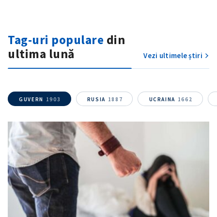
Tag-uri populare
din
ultima lună
Vezi ultimele știri
ȘTIREA MEA
Titlu știre
+ Adaugă titlu
GUVERN
1903
RUSIA
1887
UCRAINA
1662
Fotografie
+ Încarcă imagine
Link media
+ Link media
Mesajul știrei
+ Mesajul știrei