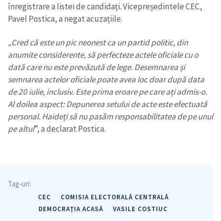
înregistrare a listei de candidați. Vicepreședintele CEC,
Pavel Postica, a negat acuzațiile.
„Cred că este un pic neonest ca un partid politic, din
anumite considerente, să perfecteze actele oficiale cu o
dată care nu este prevăzută de lege. Desemnarea și
semnarea actelor oficiale poate avea loc doar după data
de 20 iulie, inclusiv. Este prima eroare pe care ați admis-o.
Al doilea aspect: Depunerea setului de acte este efectuată
personal. Haideți să nu pasăm responsabilitatea de pe unul
pe altul
”, a declarat Postica.
Tag-uri:
CEC
COMISIA ELECTORALĂ CENTRALĂ
DEMOCRAȚIA ACASĂ
VASILE COSTIUC