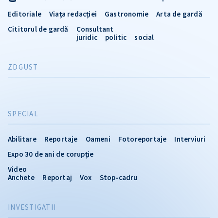
Editoriale
Viața redacției
Gastronomie
Arta de gardă
Cititorul de gardă
Consultant
juridic
politic
social
ZDGUST
SPECIAL
Abilitare
Reportaje
Oameni
Fotoreportaje
Interviuri
Expo 30 de ani de corupție
Video
Anchete
Reportaj
Vox
Stop-cadru
INVESTIGATII