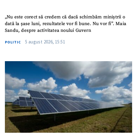
Telefon
+ Telefon personal
„Nu este corect să credem că dacă schimbăm miniștrii o
dată la șase luni, rezultatele vor fi bune. Nu vor fi”. Maia
Am citit și sunt de
Sandu, despre activitatea noului Guvern
acord cu
politica de
confidențialitate
.
5 august 2026, 15:51
POLITIC
TRIMITE ȘTIREA