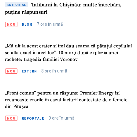
Talibanii la Chișinău: multe întrebări,
EDITORIAL
puține răspunsuri
7 ore în urmă
NOU
BLOG
„Mă uit la acest crater și îmi dau seama că pătuțul copilului
se afla exact în acel loc”. 10 morți după explozia unei
rachete: tragedia familiei Voronov
8 ore în urmă
NOU
EXTERN
„Front comun” pentru un răspuns: Premier Energy își
recunoaște erorile în cazul facturii contestate de o femeie
din Pitușca
9 ore în urmă
NOU
REPORTAJE