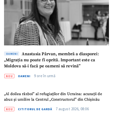
Titlu știre
+ Adaugă titlu
Fotografie
+ Încarcă imagine
Link media
+ Link media
Anastasia Pârvan, membră a diasporei:
OAMENI
Mesajul știrei
+ Mesajul știrei
„Migrația nu poate fi oprită. Important este ca
Moldova să-i facă pe oameni să revină”
CONTACT SURSĂ
9 ore în urmă
NOU
OAMENI
Sursă anonimă
„Al doilea război” al refugiaților din Ucraina: acuzații de
Nume
+ Numele meu
abuz și umilire la Centrul „Constructorul” din Chișinău
7 august 2026, 08:06
NOU
CITITORUL DE GARDĂ
Email
+ Emailul meu