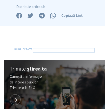
Distribuie articolul:
Copiază Link
Trimite
știrea ta
Cunoști o informație
de interes public?
Trimite-o la ZdG