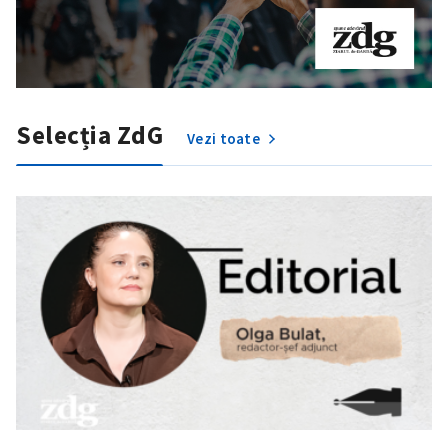
Selecția ZdG
Vezi toate
Trimite o informație
Despre ZdG
in English
на русском