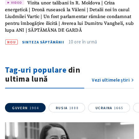
Vizita unor talibani în R. Moldova | Criza
VIDEO
energetică | Dronă rusească la Văleni | Detalii noi în cazul
Liudmilei Vartic | Un fost parlamentar rămâne condamnat
pentru îmbogățire ilicită | Averea lui Dumitru Vangheli, sub
lupa ANI | SĂPTĂMÂNA DE GARDĂ
10 ore în urmă
NOU
SINTEZA SĂPTĂMÂNII
Tag-uri populare
din
ultima lună
Vezi ultimele știri
GUVERN
1904
RUSIA
1888
UCRAINA
1665
ȘTIREA MEA