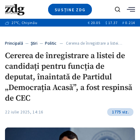
SUSȚINE ZDG
+2
Caută
+2
27
°C
, Chișinău
€
20.05
$
17.37
₽
0.214
Ştiri
+6
+2
Investigatii
Banii tăi
+7
Principală
—
Ştiri
—
Politic
— Cererea de înregistrare a listei…
Video
+1
+1
+1
Cererea de înregistrare a listei de
Special
candidați pentru funcția de
Blog
+1
+1
ZdGust
deputat, înaintată de Partidul
+1
„Democrația Acasă”, a fost respinsă
de CEC
22 iulie 2025, 14:16
1775 viz.