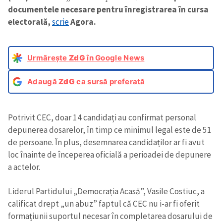
documentele necesare pentru înregistrarea în cursa
electorală,
scrie
Agora.
Urmărește
ZdG
în Google News
Adaugă
ZdG
ca sursă preferată
Potrivit CEC, doar 14 candidați au confirmat personal
depunerea dosarelor, în timp ce minimul legal este de 51
de persoane. În plus, desemnarea candidaților ar fi avut
loc înainte de începerea oficială a perioadei de depunere
a actelor.
Liderul Partidului „Democrația Acasă”, Vasile Costiuc, a
calificat drept „un abuz” faptul că CEC nu i-ar fi oferit
formațiunii suportul necesar în completarea dosarului de