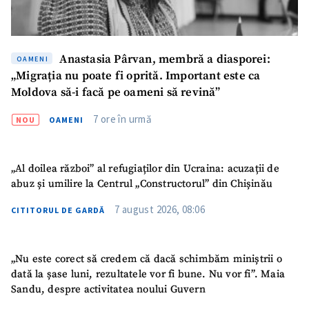
Anastasia Pârvan, membră a diasporei:
OAMENI
„Migrația nu poate fi oprită. Important este ca
Moldova să-i facă pe oameni să revină”
7 ore în urmă
NOU
OAMENI
„Al doilea război” al refugiaților din Ucraina: acuzații de
abuz și umilire la Centrul „Constructorul” din Chișinău
7 august 2026, 08:06
CITITORUL DE GARDĂ
„Nu este corect să credem că dacă schimbăm miniștrii o
dată la șase luni, rezultatele vor fi bune. Nu vor fi”. Maia
Sandu, despre activitatea noului Guvern