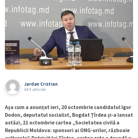
Jardan Cristian
669 articole
Așa cum a anunțat ieri, 20 octombrie candidatul Igor
Dodon, deputatul socialist, Bogdat Țîrdea și-a lansat
astăzi, 21 octombrie cartea „Societatea civilă a
Republicii Moldova: sponsori ai ONG-urilor, războaie
culturale”. Potrivit lui Țîrdea, cartea este o dovadă a