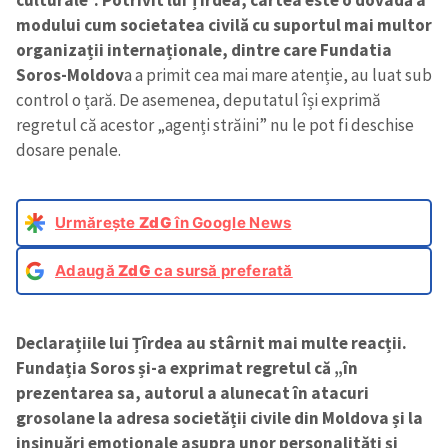
modului cum societatea civilă cu suportul mai multor
organizații internaționale, dintre care
Fundatia
Soros-Moldov
a a primit cea mai mare atenție, au luat sub
control o țară. De asemenea, deputatul își exprimă
regretul că acestor „agenți străini” nu le pot fi deschise
dosare penale.
Urmărește
ZdG
în Google News
Adaugă
ZdG
ca sursă preferată
Declarațiile lui Țîrdea au stârnit mai multe reacții.
Fundația Soros și-a exprimat regretul că „în
prezentarea sa, autorul a alunecat în atacuri
grosolane la adresa societății civile din Moldova și la
insinuări emoționale asupra unor personalități și