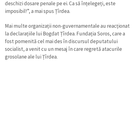
deschizi dosare penale pe ei. Ca să înțelegeți, este
imposibil!”, a mai spus Țîrdea.
Mai multe organizații non-guvernamentale au reacționat
la declarațiile lui Bogdat Țîrdea. Fundația Soros, care a
fost pomenită cel mai des în discursul deputatului
socialist, a venit cu un mesaj în care regretă atacurile
grosolane ale lui Țîrdea.