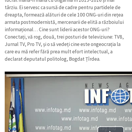
lucrat mână-n mână cu oligarhia în 2013-2016 și mai
târziu. Ei servesc ca sursă de cadre pentru partidele de
dreapta, formează alături de cele 100 ONG-uri din rețea
armata postmodernistă, mercenarii de elită a războiului
informațional… Cine sunt liderii acestor ONG-uri?
Conectați, vă rog, două, trei posturi de televiziune: TV8,
Jurnal TV, Pro TV, și o să vedeți cine este ongeocrația la
care eu mă refer fără prea mult efort intelectual, a
declarat deputatul politolog, Bogdat Țîrdea.