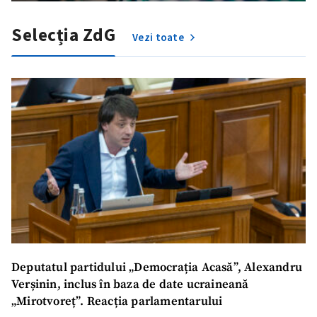
Am citit și sunt de
Selecția ZdG
acord cu
politica de
Vezi toate
confidențialitate
.
TRIMITE ȘTIREA
Deputatul partidului „Democrația Acasă”, Alexandru
Verșinin, inclus în baza de date ucraineană
„Mirotvoreț”. Reacția parlamentarului