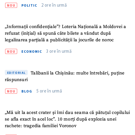
2 ore în urmă
NOU
POLITIC
„Informații confidențiale”? Loteria Națională a Moldovei a
refuzat (inițial) să spună câte bilete a vândut după
legalizarea parțială a publicității la jocurile de noroc
3 ore în urmă
NOU
ECONOMIC
Talibanii la Chișinău: multe întrebări, puține
EDITORIAL
răspunsuri
5 ore în urmă
NOU
BLOG
„Mă uit la acest crater și îmi dau seama că pătuțul copilului
SUSȚINE
se afla exact în acel loc”. 10 morți după explozia unei
rachete: tragedia familiei Voronov