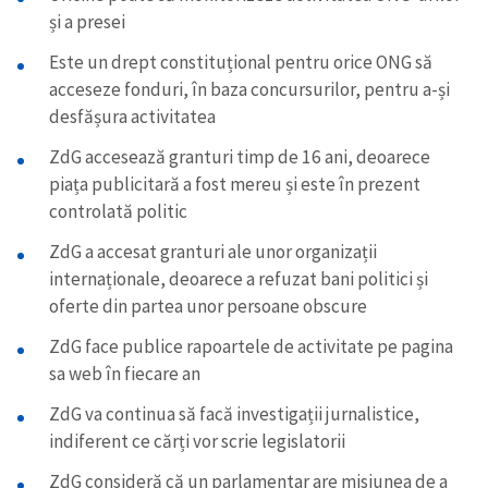
și a presei
Este un drept constituțional pentru orice ONG să
acceseze fonduri, în baza concursurilor, pentru a-și
desfășura activitatea
ZdG accesează granturi timp de 16 ani, deoarece
piața publicitară a fost mereu și este în prezent
controlată politic
ZdG a accesat granturi ale unor organizații
internaționale, deoarece a refuzat bani politici și
oferte din partea unor persoane obscure
ZdG face publice rapoartele de activitate pe pagina
sa web în fiecare an
ZdG va continua să facă investigații jurnalistice,
indiferent ce cărți vor scrie legislatorii
ZdG consideră că un parlamentar are misiunea de a