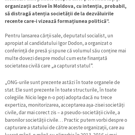
organizații active în Moldova, cu intenția, probabil,
să distragă atenția societății de la dezvăluirile
recente care-i vizează formațiunea politică”.
Pentru lansarea cărții sale, deputatul socialist, un
apropiat al candidatului Igor Dodon, a organizat o
conferință de presă și spune că volumul său conține mai
multe dovezi despre modul cum este finanțată
societatea civilă care „a capturat statul”.
„ONG-urile sunt prezente astăzi în toate organele de
stat. Ele sunt prezente în toate structurile, în toate
colegiile. Nicio lege n-o poți adopta dacă nu trece
expertiza, monitorizarea, acceptarea așa-zisei societăți
civile, dar mai corect zis – a pseudo-societății civile, a
baronilor societății civile… Practic putem vorbi despre o
capturare a statului de către aceste organizații, care au