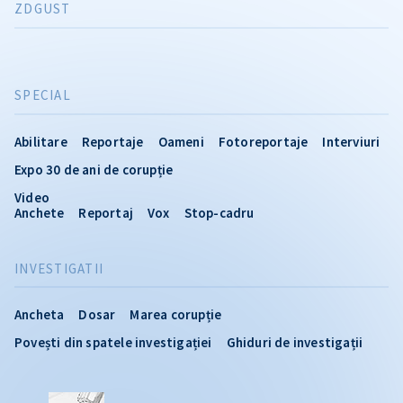
ZDGUST
SPECIAL
Abilitare
Reportaje
Oameni
Fotoreportaje
Interviuri
Expo 30 de ani de corupție
Video
Anchete
Reportaj
Vox
Stop-cadru
INVESTIGATII
Ancheta
Dosar
Marea corupție
Povești din spatele investigației
Ghiduri de investigații