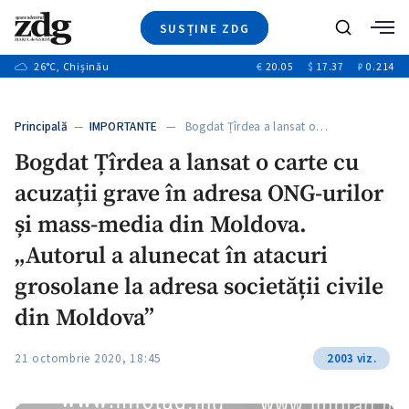
SUSȚINE ZDG
+1
Caută
+2
26
°C
, Chișinău
€
20.05
$
17.37
₽
0.214
Ştiri
+8
+3
Investigatii
Banii tăi
+6
Principală
—
IMPORTANTE
— Bogdat Țîrdea a lansat o…
Video
+1
+1
Bogdat Țîrdea a lansat o carte cu
Special
acuzații grave în adresa ONG-urilor
Blog
+2
ZdGust
și mass-media din Moldova.
+1
„Autorul a alunecat în atacuri
grosolane la adresa societății civile
din Moldova”
21 octombrie 2020, 18:45
2003 viz.