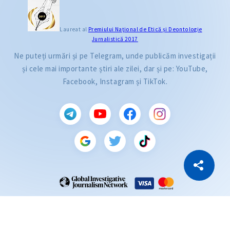
Laureat al
Premiului Naţional de Etică și Deontologie
Jurnalistică 2017
Ne puteți urmări și pe Telegram, unde publicăm investigații
și cele mai importante știri ale zilei, dar și pe: YouTube,
Facebook, Instagram și TikTok.
CITEȘTE
Citește articolul
Copiază Link
ZdG este membru al rețelei globale a jurnaliștilor de investigație (GIJN).
2004—2026 © Ziarul de Gardă.