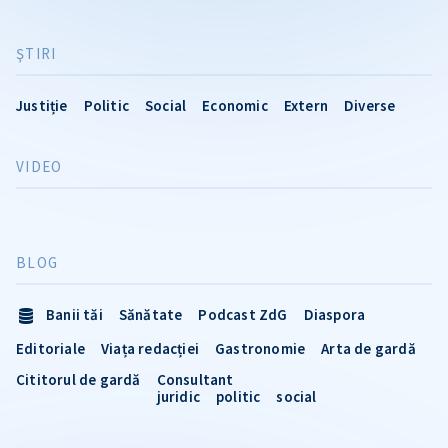
ŞTIRI
Justiție
Politic
Social
Economic
Extern
Diverse
VIDEO
BLOG
Banii tăi
Sănătate
Podcast ZdG
Diaspora
Editoriale
Viața redacției
Gastronomie
Arta de gardă
Cititorul de gardă
Consultant
juridic
politic
social