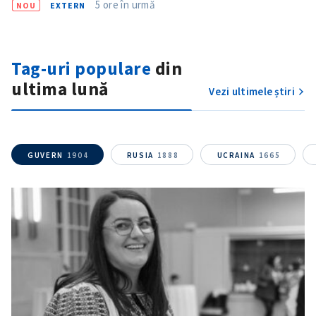
5 ore în urmă
NOU
EXTERN
Tag-uri populare
din
ultima lună
Vezi ultimele știri
GUVERN
1904
RUSIA
1888
UCRAINA
1665