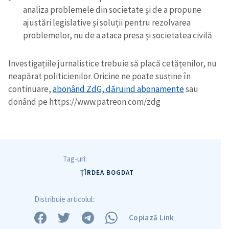
analiza problemele din societate și de a propune
ajustări legislative și soluții pentru rezolvarea
problemelor, nu de a ataca presa și societatea civilă
Investigațiile jurnalistice trebuie să placă cetățenilor, nu
neapărat politicienilor. Oricine ne poate susține în
continuare,
abonând ZdG, dăruind abonamente
sau
donând pe https://www.patreon.com/zdg
Tag-uri:
ȚÎRDEA BOGDAT
ȘTIREA MEA
Distribuie articolul:
Titlu știre
+ Adaugă titlu
Copiază Link