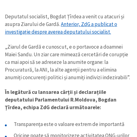
Deputatul socialist, Bogdat Țîrdea a venit cu atacuri și
asupra Ziarului de Gardă.
Anterior, ZdG a publicat o
investigație despre averea deputatului socialist.
„Ziarul de Gardă e cunoscut, e o portavoce a doamnei
Maiei Sandu. Un ziar care mimează cercetări de corupție
ca mai apoi să se adreseze la anumite organe: la
Procuratură, la ANI, la alte agenții pentru a elimina
anumiți concurenți politici și anumiți indivizi indezirabili”.
În legătură cu lansarea cărții și declarațiile
deputatului Parlamentului R.Moldova, Bogdan
Țîrdea, echipa ZdG declară următoarele:
Transparența este o valoare extrem de importantă
Oricine poate să monitorizeze activitatea ONG-urilor