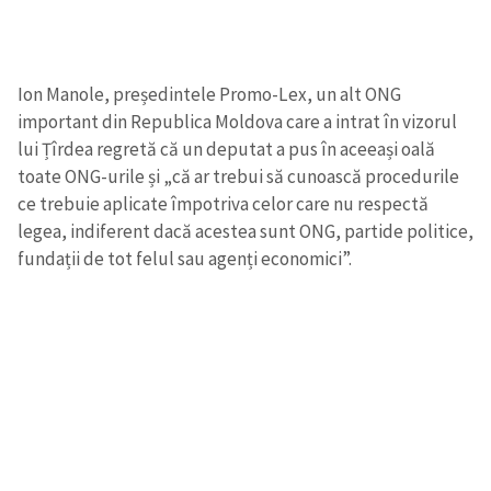
Ion Manole, președintele Promo-Lex, un alt ONG
important din Republica Moldova care a intrat în vizorul
lui Țîrdea regretă că un deputat a pus în aceeași oală
toate ONG-urile și „că ar trebui să cunoască procedurile
ce trebuie aplicate împotriva celor care nu respectă
legea, indiferent dacă acestea sunt ONG, partide politice,
fundații de tot felul sau agenți economici”.
Trimite o informație
Despre ZdG
in English
на русском