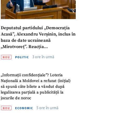
Deputatul partidului „Democrația
Acasă”, Alexandru Verșinin, inclus în
baza de date ucraineană
„Mirotvoreț”. Reacția
parlamentarului
3 ore în urmă
NOU
POLITIC
„Informații confidențiale”? Loteria
Națională a Moldovei a refuzat (inițial)
să spună câte bilete a vândut după
legalizarea parțială a publicității la
jocurile de noroc
meu
5 ore în urmă
NOU
ECONOMIC