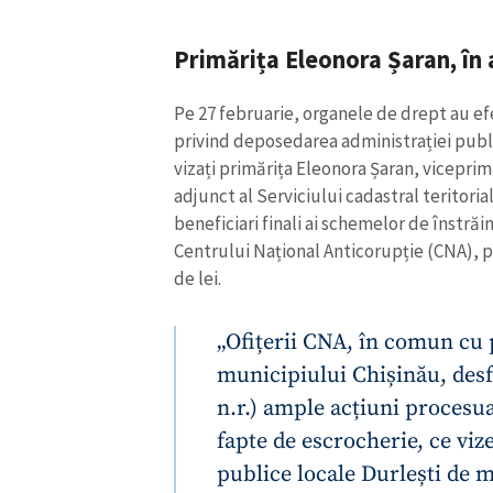
Primărița Eleonora Șaran, în 
Pe 27 februarie, organele de drept au ef
privind deposedarea administrației publi
vizați primărița Eleonora Șaran, viceprima
adjunct al Serviciului cadastral teritorial
beneficiari finali ai schemelor de înstrăi
Centrului Național Anticorupție (CNA), pr
de lei.
„Ofițerii CNA, în comun cu 
municipiului Chișinău, desfă
n.r.) ample acțiuni procesua
fapte de escrocherie, ce vi
publice locale Durlești de m