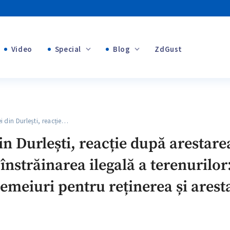
Video
Special
Blog
ZdGust
Banii tăi
+1
+1
din Durlești, reacție…
+2
in Durlești, reacție după arestar
+1
înstrăinarea ilegală a terenurilor:
emeiuri pentru reținerea și arest