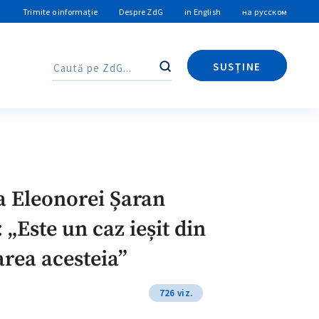
Trimite o informație
Despre ZdG
in English
на русском
SUSȚINE
Caută
Caută
ea Eleonorei Șaran
 „Este un caz ieșit din
area acesteia”
726 viz.