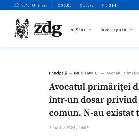
€
20.05
$
17.37
₽
0.214
23
°C
, Chișinău
Ştiri
Investigatii
+2
+7
+3
Principală
—
IMPORTANTE
— Avocatul primăriței 
+5
Avocatul primăriței d
într-un dosar privind 
comun. N-au existat t
2 martie 2026, 14:09