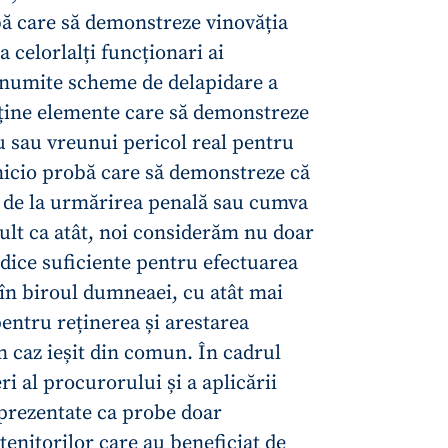
bă care să demonstreze vinovăția
a celorlalți funcționari ai
anumite scheme de delapidare a
nține elemente care să demonstreze
u sau vreunui pericol real pentru
nicio probă care să demonstreze că
 de la urmărirea penală sau cumva
ult ca atât, noi considerăm nu doar
idice suficiente pentru efectuarea
i în biroul dumneaei, cu atât mai
CONTACT SURSĂ
entru reținerea și arestarea
Sursă anonimă
n caz ieșit din comun. În cadrul
+ Adaugă titlu
i al procurorului și a aplicării
Nume
+ Numele 
 prezentate ca probe doar
+ Încarcă imagine
tenitorilor care au beneficiat de