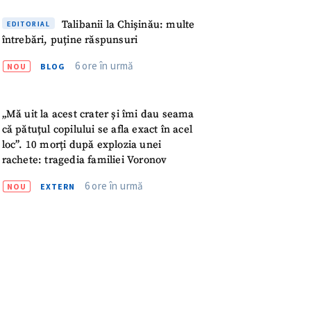
meu
Talibanii la Chișinău: multe
EDITORIAL
întrebări, puține răspunsuri
rsonal
6 ore în urmă
NOU
BLOG
ord cu
politica de
„Mă uit la acest crater și îmi dau seama
IREA
că pătuțul copilului se afla exact în acel
loc”. 10 morți după explozia unei
rachete: tragedia familiei Voronov
6 ore în urmă
NOU
EXTERN