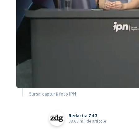
Sursa: captură foto IPN
Redacția ZdG
38.65 mii de articole