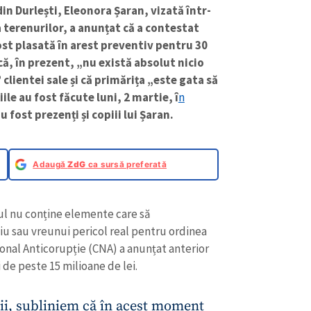
in Durlești, Eleonora Șaran, vizată într-
a terenurilor, a anunțat că a contestat
fost plasată în arest preventiv pentru 30
că, în prezent, „nu există absolut nicio
lientei sale și că primărița „este gata să
ile au fost făcute luni, 2 martie, î
n
u fost prezenți și copiii lui Șaran.
Adaugă
ZdG
ca sursă preferată
l nu conține elemente care să
u sau vreunui pericol real pentru ordinea
ional Anticorupție (CNA) a anunțat anterior
i de peste 15 milioane de lei.
ii, subliniem că în acest moment