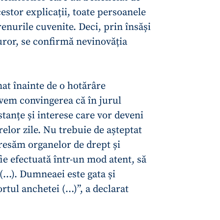
Email
+ Emailul 
estor explicații, toate persoanele
+ Link media
renurile cuvenite. Deci, prin însăși
Telefon
+ Telefon pe
ror, se confirmă nevinovăția
Am citit și sunt de ac
+ Mesajul știrei
confidențialitate
.
t înainte de o hotărâre
TRIMITE ȘT
Avem convingerea că în jurul
tanțe și interese care vor deveni
elor zile. Nu trebuie de așteptat
resăm organelor de drept și
fie efectuată într-un mod atent, să
ă (…). Dumneaei este gata și
ortul anchetei (…)”, a declarat