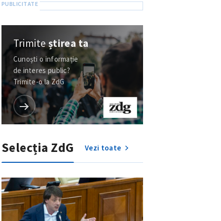
Trimite
știrea ta
Cunoști o informație
de interes public?
Trimite-o la ZdG
Selecția ZdG
Vezi toate