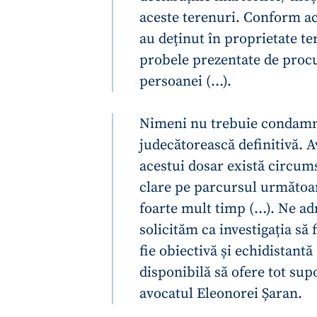
aceste terenuri. Conform ac
Link media
au deținut în proprietate te
probele prezentate de procu
persoanei (…).
Mesajul știrei
Nimeni nu trebuie condamna
judecătorească definitivă. 
acestui dosar există circums
clare pe parcursul următoar
foarte mult timp (…). Ne ad
solicităm ca investigația să 
fie obiectivă și echidistant
disponibilă să ofere tot sup
avocatul Eleonorei Șaran.