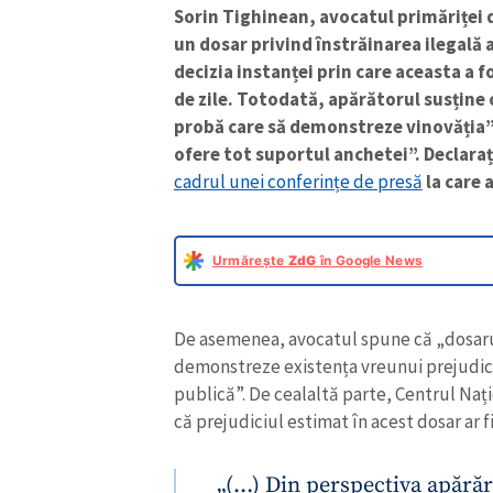
Sorin Tighinean, avocatul primăriței d
un dosar privind înstrăinarea ilegală 
decizia instanței prin care aceasta a 
de zile. Totodată, apărătorul susține 
probă care să
demonstreze vinovăția” c
ofere tot suportul anchetei”. Declarați
cadrul unei conferințe de presă
la care a
Urmărește
ZdG
în Google News
De asemenea, avocatul spune că „dosaru
demonstreze existența vreunui prejudici
publică”. De cealaltă parte, Centrul Naț
că prejudiciul estimat în acest dosar ar f
„(…) Din perspectiva apărăr