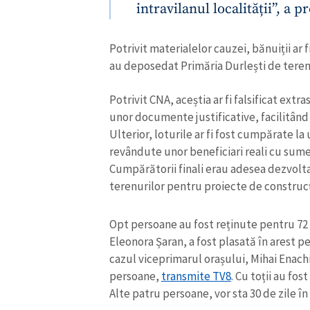
intravilanul localității”, a 
Potrivit materialelor cauzei, bănuiții ar
au deposedat Primăria Durlești de terenu
Potrivit CNA, aceștia ar fi falsificat extra
unor documente justificative, facilitând a
Ulterior, loturile ar fi fost cumpărate la 
revândute unor beneficiari reali cu sume 
Cumpărătorii finali erau adesea dezvoltat
terenurilor pentru proiecte de construc
Opt persoane au fost reținute pentru 72 d
Eleonora Șaran, a fost plasată în arest pen
cazul viceprimarul orașului, Mihai Enachi
persoane,
transmite TV8
. Cu toții au fos
Alte patru persoane, vor sta 30 de zile în 