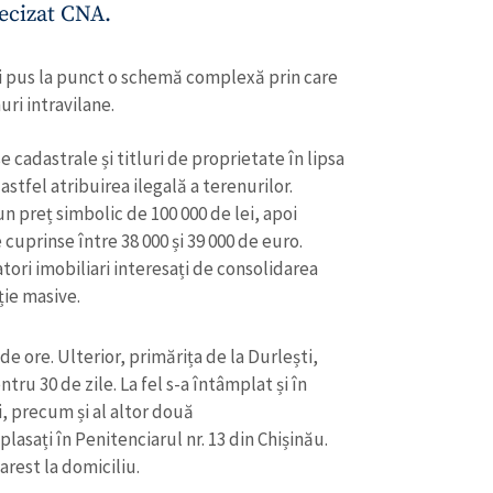
precizat CNA.
 fi pus la punct o schemă complexă prin care
ri intravilane.
se cadastrale și titluri de proprietate în lipsa
stfel atribuirea ilegală a terenurilor.
un preț simbolic de 100 000 de lei, apoi
cuprinse între 38 000 și 39 000 de euro.
ori imobiliari interesați de consolidarea
ție masive.
e ore. Ulterior, primărița de la Durlești,
tru 30 de zile. La fel s-a întâmplat și în
, precum și al altor două
t plasați în Penitenciarul nr. 13 din Chișinău.
arest la domiciliu.