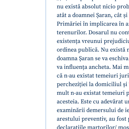
nu există absolut nicio pro
atât a doamnei Șaran, cât și 
Primăriei în implicarea în 
terenurilor. Dosarul nu co
existența vreunui prejudici
ordinea publică. Nu există 
doamna Șaran se va eschiva
va influența ancheta. Mai m
că n-au existat temeiuri jur
percheziției la domiciliul ș
ȘTIREA MEA
mult n-au existat temeiuri p
acesteia. Este cu adevărat u
Titlu știre
examinării demersului de ier
arestului preventiv, au fost
Fotografie
declarațiile martorilor/ moș