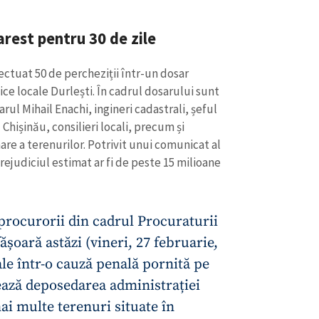
arest pentru 30 de zile
ectuat 50 de percheziții într-un dosar
ce locale Durlești. În cadrul dosarului sunt
rul Mihail Enachi, ingineri cadastrali, șeful
 Chișinău, consilieri locali, precum și
nare a terenurilor. Potrivit unui comunicat al
ejudiciul estimat ar fi de peste 15 milioane
procurorii din cadrul Procuraturii
șoară astăzi (vineri, 27 februarie,
le într-o cauză penală pornită pe
zează deposedarea administrației
ai multe terenuri situate în