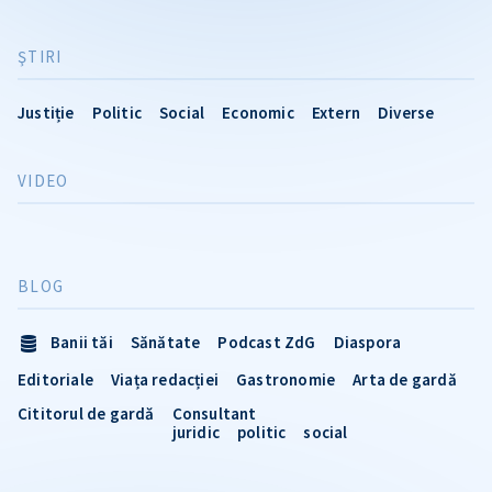
ŞTIRI
Justiție
Politic
Social
Economic
Extern
Diverse
VIDEO
BLOG
Banii tăi
Sănătate
Podcast ZdG
Diaspora
Editoriale
Viața redacției
Gastronomie
Arta de gardă
Cititorul de gardă
Consultant
juridic
politic
social