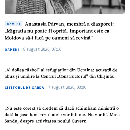
CONTACT SURSĂ
Sursă anonimă
Anastasia Pârvan, membră a diasporei:
OAMENI
Nume
+ Numele meu
„Migrația nu poate fi oprită. Important este ca
Moldova să-i facă pe oameni să revină”
Email
+ Emailul meu
8 august 2026, 07:16
OAMENI
Telefon
+ Telefon personal
„Al doilea război” al refugiaților din Ucraina: acuzații de
Am citit și sunt de
abuz și umilire la Centrul „Constructorul” din Chișinău
acord cu
politica de
confidențialitate
.
7 august 2026, 08:06
CITITORUL DE GARDĂ
TRIMITE ȘTIREA
„Nu este corect să credem că dacă schimbăm miniștrii o
dată la șase luni, rezultatele vor fi bune. Nu vor fi”. Maia
Sandu, despre activitatea noului Guvern