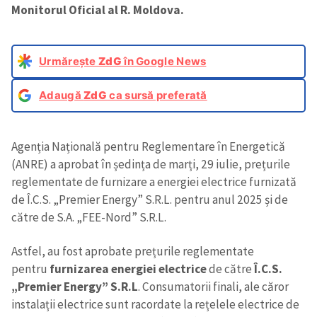
Monitorul Oficial al R. Moldova.
Urmărește
ZdG
în Google News
Adaugă
ZdG
ca sursă preferată
Agenția Națională pentru Reglementare în Energetică
(ANRE) a aprobat în ședința de marți, 29 iulie, prețurile
reglementate de furnizare a energiei electrice furnizată
de Î.C.S. „Premier Energy” S.R.L. pentru anul 2025 și de
către de S.A. „FEE-Nord” S.R.L.
Astfel, au fost aprobate prețurile reglementate
pentru
furnizarea energiei electrice
de către
Î.C.S.
„Premier Energy” S.R.L
. Consumatorii finali, ale căror
instalații electrice sunt racordate la rețelele electrice de