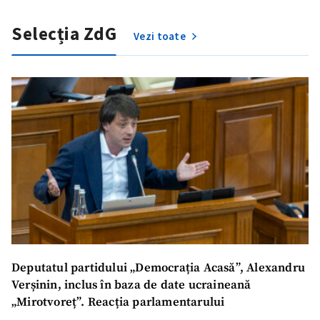
Selecția ZdG
Vezi toate
Deputatul partidului „Democrația Acasă”, Alexandru
Verșinin, inclus în baza de date ucraineană
„Mirotvoreț”. Reacția parlamentarului