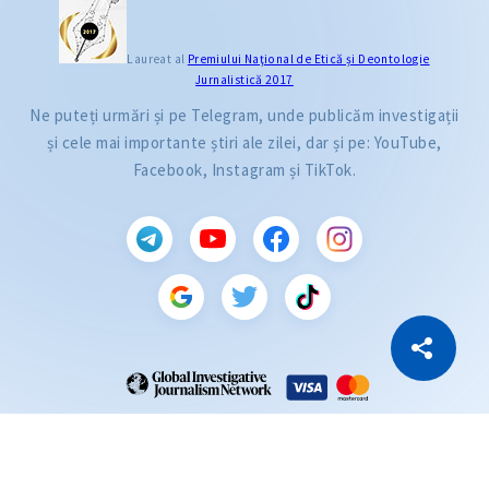
Laureat al
Premiului Naţional de Etică și Deontologie
Jurnalistică 2017
Ne puteți urmări și pe Telegram, unde publicăm investigații
și cele mai importante știri ale zilei, dar și pe: YouTube,
Facebook, Instagram și TikTok.
CITEȘTE
Citește articolul
Copiază Link
ZdG este membru al rețelei globale a jurnaliștilor de investigație (GIJN).
2004—2026 © Ziarul de Gardă.