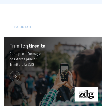
Trimite
știrea ta
Cunoști o informație
de interes public?
Trimite o informație
Despre ZdG
Trimite-o la ZdG
in English
на русском