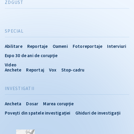
ZDGUST
SPECIAL
Abilitare
Reportaje
Oameni
Fotoreportaje
Interviuri
Expo 30 de ani de corupție
Video
Anchete
Reportaj
Vox
Stop-cadru
INVESTIGATII
Ancheta
Dosar
Marea corupție
Povești din spatele investigației
Ghiduri de investigații