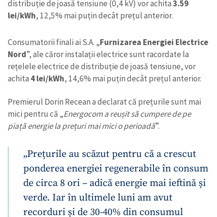
distribuție de joasă tensiune (0,4 kV) vor achita
3.59
lei/kWh
, 12,5% mai puțin decât prețul anterior.
Consumatorii finali ai S.A. „
Furnizarea Energiei Electrice
Nord
”, ale căror instalații electrice sunt racordate la
rețelele electrice de distribuție de joasă tensiune, vor
achita
4 lei/kWh
, 14,6% mai puțin decât prețul anterior.
Premierul Dorin Recean a declarat că prețurile sunt mai
mici pentru că „
Energocom a reușit să cumpere de pe
piață energie la prețuri mai mici o perioadă
”.
„Prețurile au scăzut pentru că a crescut
ponderea energiei regenerabile în consum
de circa 8 ori – adică energie mai ieftină și
verde. Iar în ultimele luni am avut
recorduri și de 30-40% din consumul