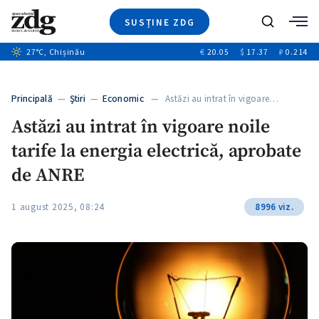
SUSȚINE ZDG
+1
Caută
27
°C
, Chișinău
€
20.05
$
17.37
₽
0.214
Ştiri
+6
+2
Investigatii
Banii tăi
+2
Principală
—
Ştiri
—
Economic
— Astăzi au intrat în vigoare…
Video
Astăzi au intrat în vigoare noile
Special
tarife la energia electrică, aprobate
Blog
ZdGust
de ANRE
1 august 2025, 08:24
8996 viz.