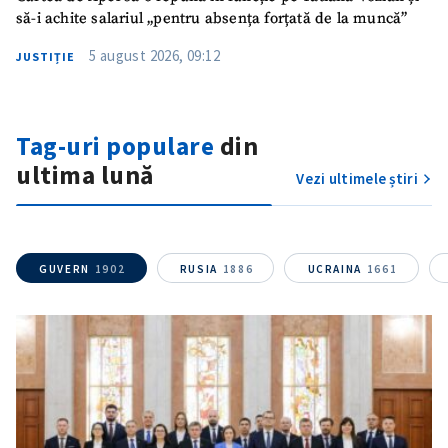
Mesajul știrei
+ Mesajul știrei
să-i achite salariul „pentru absența forțată de la muncă”
5 august 2026, 09:12
JUSTIȚIE
CONTACT SURSĂ
Sursă anonimă
Tag-uri populare
din
Nume
+ Numele meu
ultima lună
Vezi ultimele știri
Email
+ Emailul meu
GUVERN
1902
RUSIA
1886
UCRAINA
1661
Telefon
+ Telefon personal
Am citit și sunt de
acord cu
politica de
confidențialitate
.
TRIMITE ȘTIREA