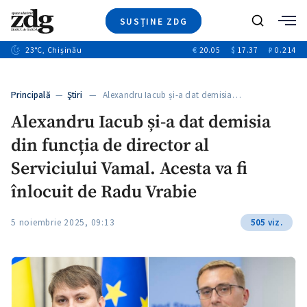
SUSȚINE ZDG
+4
Caută
+1
23
°C
, Chișinău
€
20.05
$
17.37
₽
0.214
Ştiri
+13
+10
Investigatii
Banii tăi
+3
Principală
—
Ştiri
— Alexandru Iacub și-a dat demisia…
Video
Alexandru Iacub și-a dat demisia
Special
din funcția de director al
Blog
+1
ZdGust
Serviciului Vamal. Acesta va fi
înlocuit de Radu Vrabie
5 noiembrie 2025, 09:13
505 viz.