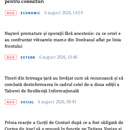
pentru consultări
6 august 2026, 14:54
NOU
ECONOMIC
Nașteri premature și operații fără anestezie: cu ce orori s-
au confruntat viitoarele mame din Donbasul aflat pe linia
frontului
6 august 2026, 10:46
NOU
EXTERN
ȘTIREA MEA
Titlu știre
+ Adaugă titlu
Tineri din întreaga țară au învățat cum să recunoască și să
combată dezinformarea în cadrul celei de-a doua ediții a
Fotografie
+ Încarcă imagine
Taberei de Reziliență Informațională
6 august 2026, 09:43
NOU
SOCIAL
Link media
+ Link media
Prima reacție a Curții de Conturi după ce a fost obligată de
Curtea de Apel să o repună în funcție pe Tatiana Vozian și