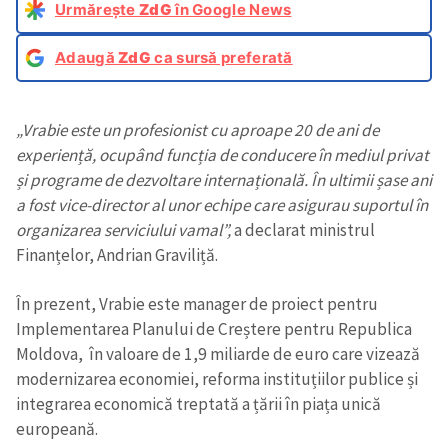
Urmărește
ZdG
în Google News
Adaugă
ZdG
ca sursă preferată
„Vrabie este un profesionist cu aproape 20 de ani de
experiență, ocupând funcția de conducere în mediul privat
și programe de dezvoltare internațională. În ultimii șase ani
a fost vice-director al unor echipe care asigurau suportul în
organizarea serviciului vamal”,
a declarat ministrul
Finanțelor, Andrian Graviliță.
În prezent, Vrabie este manager de proiect pentru
Implementarea Planului de Creștere pentru Republica
Moldova, în valoare de 1,9 miliarde de euro care vizează
modernizarea economiei, reforma instituțiilor publice și
integrarea economică treptată a țării în piața unică
europeană.