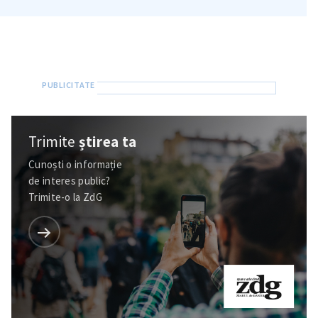
Trimite
știrea ta
Cunoști o informație
de interes public?
Trimite-o la ZdG