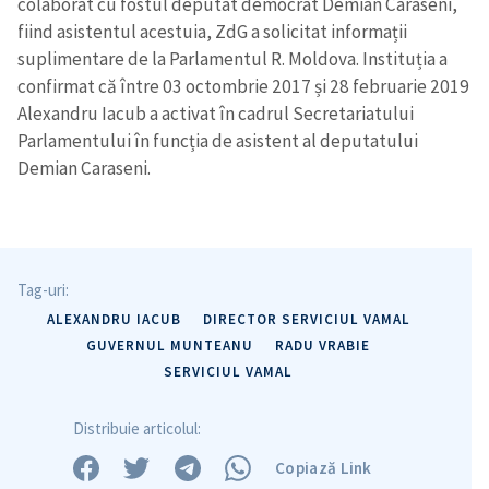
colaborat cu fostul deputat democrat Demian Caraseni,
fiind asistentul acestuia, ZdG a solicitat informații
suplimentare de la Parlamentul R. Moldova. Instituția a
confirmat că între 03 octombrie 2017 și 28 februarie 2019
Alexandru Iacub a activat în cadrul Secretariatului
Parlamentului în funcția de asistent al deputatului
Trimite o informație
Despre ZdG
in English
на русском
Demian Caraseni.
Tag-uri:
ALEXANDRU IACUB
DIRECTOR SERVICIUL VAMAL
GUVERNUL MUNTEANU
RADU VRABIE
SERVICIUL VAMAL
Distribuie articolul:
Copiază Link