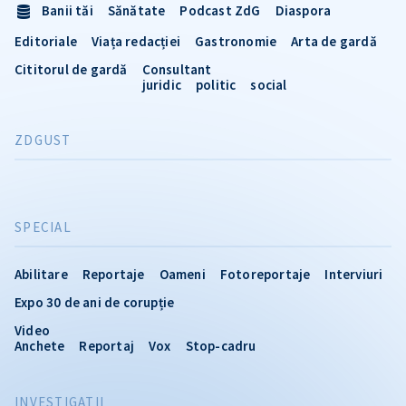
Banii tăi
Sănătate
Podcast ZdG
Diaspora
Editoriale
Viața redacției
Gastronomie
Arta de gardă
Cititorul de gardă
Consultant
juridic
politic
social
ZDGUST
SPECIAL
Abilitare
Reportaje
Oameni
Fotoreportaje
Interviuri
Expo 30 de ani de corupție
Video
Anchete
Reportaj
Vox
Stop-cadru
INVESTIGATII