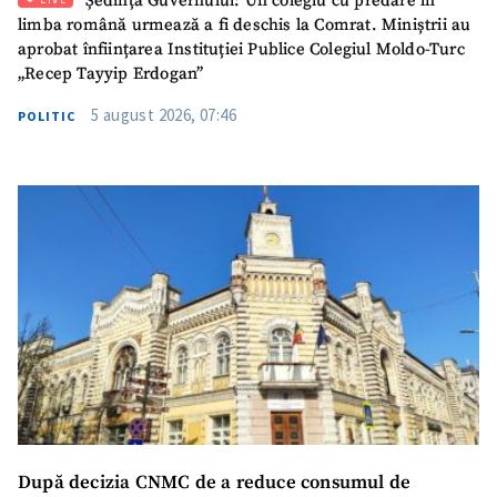
Ședința Guvernului: Un colegiu cu predare în
limba română urmează a fi deschis la Comrat. Miniștrii au
SUSȚINE
aprobat înființarea Instituției Publice Colegiul Moldo-Turc
„Recep Tayyip Erdogan”
5 august 2026, 07:46
POLITIC
După decizia CNMC de a reduce consumul de