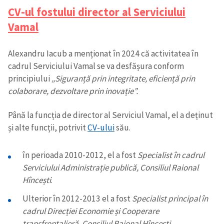
CV-ul fostului director al Serviciului
Vamal
Alexandru Iacub a menționat în 2024 că activitatea în
cadrul Serviciului Vamal se va desfășura conform
principiului
„Siguranță prin integritate, eficiență prin
colaborare, dezvoltare prin inovație”.
Până la funcția de director al Serviciul Vamal, el a deținut
și alte funcții, potrivit
CV-ului
său.
în perioada 2010-2012, el a fost
Specialist în cadrul
Serviciului Administrație publică, Consiliul Raional
Hîncești
.
Ulterior în 2012-2013 el a fost
Specialist principal în
cadrul Direcției Economie și Cooperare
transfrontalieră, Consiliul Raional Hîncești
.