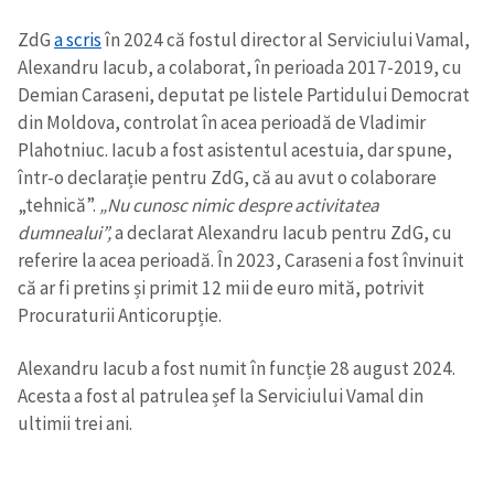
ZdG
a scris
în 2024 că fostul director al Serviciului Vamal,
Alexandru Iacub, a colaborat, în perioada 2017-2019, cu
Demian Caraseni, deputat pe listele Partidului Democrat
din Moldova, controlat în acea perioadă de Vladimir
Plahotniuc. Iacub a fost asistentul acestuia, dar spune,
într-o declarație pentru ZdG, că au avut o colaborare
„tehnică”.
„Nu cunosc nimic despre activitatea
dumnealui”,
a declarat Alexandru Iacub pentru ZdG, cu
referire la acea perioadă. În 2023, Caraseni a fost învinuit
că ar fi pretins și primit 12 mii de euro mită, potrivit
Procuraturii Anticorupție.
Alexandru Iacub a fost numit în funcție 28 august 2024.
Acesta a fost al patrulea șef la Serviciului Vamal din
ultimii trei ani.