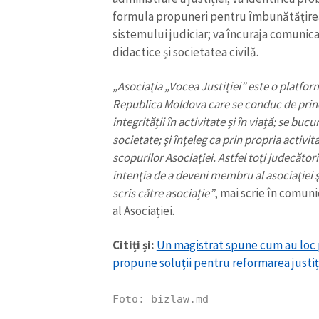
formula propuneri pentru îmbunătățirea 
Link media
sistemului judiciar; va încuraja comunica
didactice și societatea civilă.
„Asociația „Vocea Justiției” este o platfor
Mesajul știrei
Republica Moldova care se conduc de princi
integrității în activitate și în viață; se buc
societate; şi înţeleg ca prin propria activita
scopurilor Asociaţiei. Astfel toți judecător
intenţia de a deveni membru al asociaţiei 
scris către asociație”
, mai scrie în comuni
al Asociației.
Citiți și:
Un magistrat spune cum au loc pr
propune soluții pentru reformarea justiț
Foto: bizlaw.md