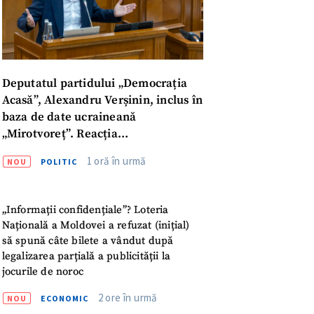
Deputatul partidului „Democrația
Acasă”, Alexandru Verșinin, inclus în
baza de date ucraineană
„Mirotvoreț”. Reacția
parlamentarului
1 oră în urmă
NOU
POLITIC
„Informații confidențiale”? Loteria
Națională a Moldovei a refuzat (inițial)
să spună câte bilete a vândut după
legalizarea parțială a publicității la
jocurile de noroc
meu
2 ore în urmă
NOU
ECONOMIC