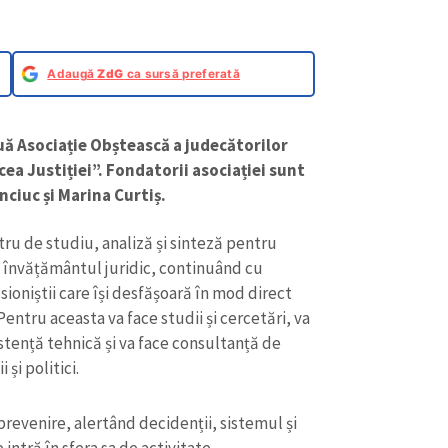
Adaugă
ZdG
ca sursă preferată
uă Asociație Obștească a judecătorilor
a Justiției”. Fondatorii asociației sunt
nciuc și Marina Curtiș.
tru de studiu, analiză și sinteză pentru
la învățământul juridic, continuând cu
esioniștii care își desfășoară în mod direct
 Pentru aceasta va face studii și cercetări, va
istență tehnică și va face consultanță de
și politici.
revenire, alertând decidenții, sistemul și