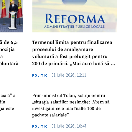
ă de 6,5
Termenul limită pentru finalizarea
poziția
procesului de amalgamare
ză
voluntară a fost prelungit pentru
oluntară
200 de primării: „Mai au o lună să se
așeze la masă, să ia o decizie finală”
31 iulie 2026, 12:11
POLITIC
icială” a
Prim-ministrul Tofan, soluții pentru
din
„situația salariilor nesimțite: „Vrem să
ția este
investigăm cele mai înalte 100 de
pachete salariale”
31 iulie 2026, 10:47
POLITIC