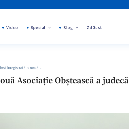
Video
Special
Blog
ZdGust
Banii tăi
+1
+1
st înregistrată o nouă…
+2
 nouă Asociație Obștească a judec
+1