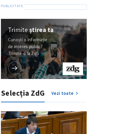
Trimite
știrea ta
Cunoști o informație
de interes public?
Trimite-o la ZdG
Selecția ZdG
Vezi toate