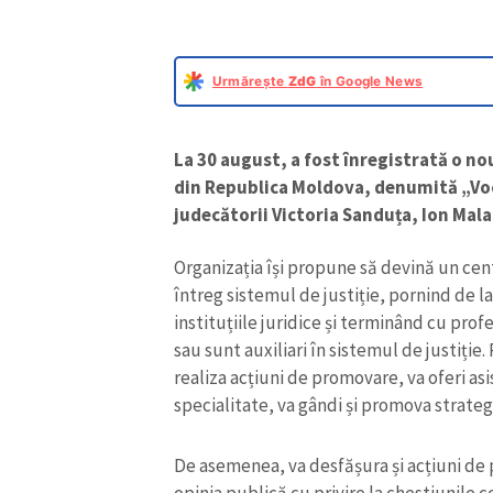
Urmărește
ZdG
în Google News
La 30 august, a fost înregistrată o no
din Republica Moldova, denumită „Voce
judecătorii Victoria Sanduța, Ion Mala
Organizația își propune să devină un cen
întreg sistemul de justiție, pornind de 
instituțiile juridice și terminând cu prof
sau sunt auxiliari în sistemul de justiție.
realiza acțiuni de promovare, va oferi as
specialitate, va gândi și promova strategii 
De asemenea, va desfășura și acțiuni de p