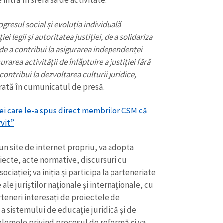
 intră în sfera sa de activitate.
ogresul social și evoluția individuală
legii și autoritatea justiției, de a solidariza
, de a contribui la asigurarea independenței
urarea activității de înfăptuire a justiției fără
 contribui la dezvoltarea culturii juridice,
arată în cumunicatul de presă.
rei care le-a spus direct membrilor CSM că
rvit”
 un site de internet propriu, va adopta
CONTACT SURSĂ
roiecte, acte normative, discursuri cu
iației; va iniția și participa la parteneriate
Sursă anonimă
+ Adaugă titlu
ale juriștilor naționale și internaționale, cu
parteneri interesați de proiectele de
Nume
+ Numele 
+ Încarcă imagine
a sistemului de educație juridică și de
roblemele privind procesul de reformă și va