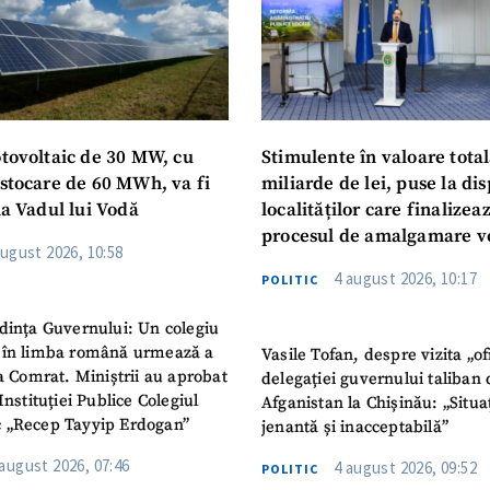
otovoltaic de 30 MW, cu
Stimulente în valoare total
 stocare de 60 MWh, va fi
miliarde de lei, puse la dis
la Vadul lui Vodă
localităților care finalizea
procesul de amalgamare v
august 2026, 10:58
4 august 2026, 10:17
POLITIC
dința Guvernului: Un colegiu
 în limba română urmează a
Vasile Tofan, despre vizita „of
la Comrat. Miniștrii au aprobat
delegației guvernului taliban 
Instituției Publice Colegiul
Afganistan la Chișinău: „Situa
 „Recep Tayyip Erdogan”
jenantă și inacceptabilă”
 august 2026, 07:46
4 august 2026, 09:52
POLITIC