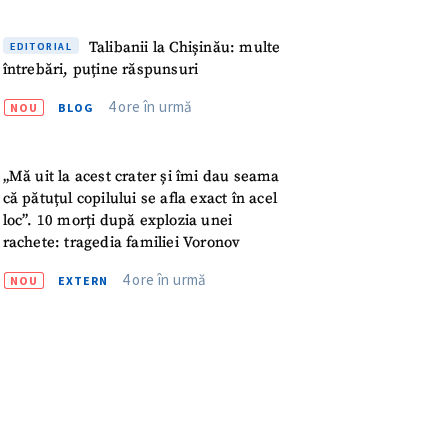
meu
Talibanii la Chișinău: multe
EDITORIAL
rsonal
întrebări, puține răspunsuri
4 ore în urmă
NOU
BLOG
ord cu
politica de
IREA
„Mă uit la acest crater și îmi dau seama
că pătuțul copilului se afla exact în acel
loc”. 10 morți după explozia unei
rachete: tragedia familiei Voronov
4 ore în urmă
NOU
EXTERN