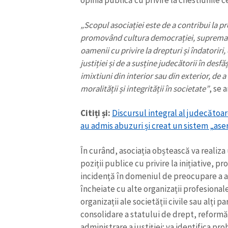
opinia publică cu privire la chestiunile ce
„Scopul asociației este de a contribui la pr
promovând cultura democrației, supremației 
oamenii cu privire la drepturi și îndatoriri
justiției și de a susține judecătorii în desfăș
imixtiuni din interior sau din exterior, de a
moralității și integrității în societate”
, se 
Citiți și:
Discursul integral al judecătoa
au admis abuzuri și creat un sistem „ase
În curând, asociația obștească va realiza
ȘTIREA MEA
poziții publice cu privire la inițiative, p
incidență în domeniul de preocupare a asoc
Titlu știre
încheiate cu alte organizații profesionale 
organizații ale societății civile sau alți 
Fotografie
consolidare a statului de drept, reformă 
administrare a justiției; va identifica p