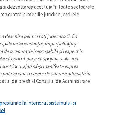
Email
+ Emailul 
și dezvoltarea acestuia în toate sectoarele
+ Link media
rea dintre profesiile juridice, cadrele
Telefon
+ Telefon pe
Am citit și sunt de ac
mă deschisă pentru toți judecătorii din
+ Mesajul știrei
confidențialitate
.
piile independenței, imparțialității și
ură de o reputație ireproșabilă și respect în
TRIMITE ȘT
te să contribuie şi să sprijine realizarea
ii sunt încurajați să-şi manifeste expres
şi pot depune o cerere de aderare adresată în
catul de presă al Consiliul de Administrare
esiunile în interiorul sistemului și
iei