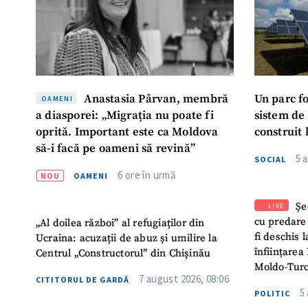
Anastasia Pârvan, membră
Un parc f
OAMENI
a diasporei: „Migrația nu poate fi
sistem de
oprită. Important este ca Moldova
construit 
să-i facă pe oameni să revină”
5 
SOCIAL
6 ore în urmă
NOU
OAMENI
Șe
LIVE
cu predare
„Al doilea război” al refugiaților din
fi deschis 
Ucraina: acuzații de abuz și umilire la
înființarea 
Centrul „Constructorul” din Chișinău
Moldo-Turc
7 august 2026, 08:06
CITITORUL DE GARDĂ
5
POLITIC