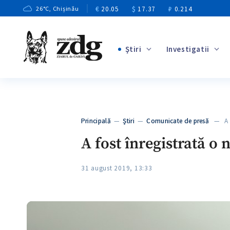
€
20.05
$
17.37
₽
0.214
26
°C
, Chișinău
Ştiri
Investigatii
+1
+3
+6
+4
Principală
—
Ştiri
—
Comunicate de presă
— A fo
+6
A fost înregistrată o
31 august 2019, 13:33