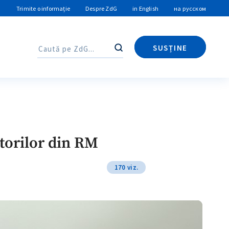
Trimite o informație
Despre ZdG
in English
на русском
SUSȚINE
Caută
Caută
ătorilor din RM
170 viz.