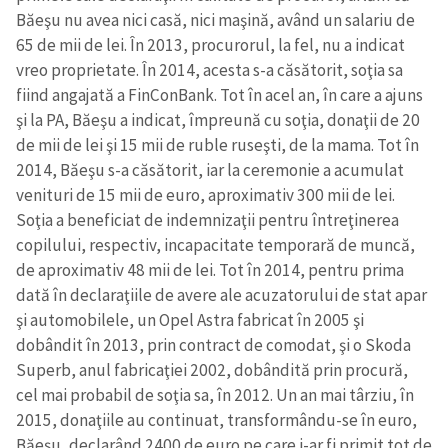
Băeşu nu avea nici casă, nici maşină, având un salariu de
65 de mii de lei. În 2013, procurorul, la fel, nu a indicat
vreo proprietate. În 2014, acesta s-a căsătorit, soţia sa
fiind angajată a FinConBank. Tot în acel an, în care a ajuns
şi la PA, Băeşu a indicat, împreună cu soţia, donaţii de 20
de mii de lei şi 15 mii de ruble ruseşti, de la mama. Tot în
2014, Băeşu s-a căsătorit, iar la ceremonie a acumulat
venituri de 15 mii de euro, aproximativ 300 mii de lei.
Soţia a beneficiat de indemnizaţii pentru întreţinerea
copilului, respectiv, incapacitate temporară de muncă,
de aproximativ 48 mii de lei. Tot în 2014, pentru prima
dată în declaraţiile de avere ale acuzatorului de stat apar
şi automobilele, un Opel Astra fabricat în 2005 şi
dobândit în 2013, prin contract de comodat, şi o Skoda
Superb, anul fabricaţiei 2002, dobândită prin procură,
cel mai probabil de soţia sa, în 2012. Un an mai târziu, în
2015, donaţiile au continuat, transformându-se în euro,
Băeşu, declarând 2400 de euro pe care i-ar fi primit tot de