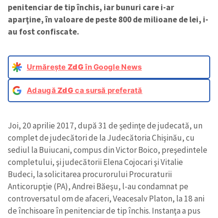
penitenciar de tip închis, iar bunuri care i-ar
aparţine, în valoare de peste 800 de milioane de lei, i-
au fost confiscate.
Urmărește
ZdG
în Google News
Adaugă
ZdG
ca sursă preferată
Joi, 20 aprilie 2017, după 31 de şedinţe de judecată, un
complet de judecători de la Judecătoria Chişinău, cu
sediul la Buiucani, compus din Victor Boico, preşedintele
completului, şi judecătorii Elena Cojocari şi Vitalie
Budeci, la solicitarea procurorului Procuraturii
Anticorupţie (PA), Andrei Băeşu, l-au condamnat pe
controversatul om de afaceri, Veacesalv Platon, la 18 ani
de închisoare în penitenciar de tip închis. Instanţa a pus