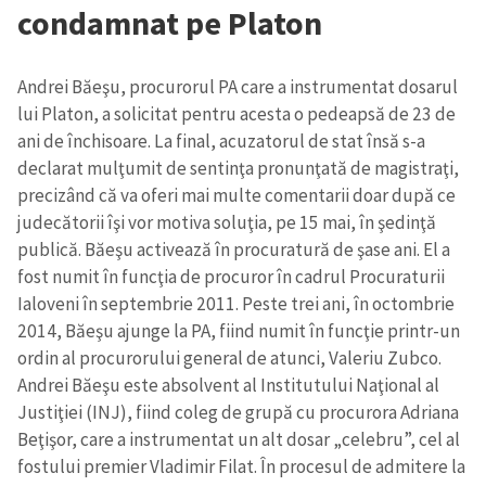
condamnat pe Platon
Andrei Băeşu, procurorul PA care a instrumentat dosarul
lui Platon, a solicitat pentru acesta o pedeapsă de 23 de
ani de închisoare. La final, acuzatorul de stat însă s-a
declarat mulţumit de sentinţa pronunţată de magistraţi,
precizând că va oferi mai multe comentarii doar după ce
judecătorii îşi vor motiva soluţia, pe 15 mai, în şedinţă
publică. Băeşu activează în procuratură de şase ani. El a
fost numit în funcţia de procuror în cadrul Procuraturii
Ialoveni în septembrie 2011. Peste trei ani, în octombrie
2014, Băeşu ajunge la PA, fiind numit în funcţie printr-un
ordin al procurorului general de atunci, Valeriu Zubco.
Andrei Băeşu este absolvent al Institutului Naţional al
Justiţiei (INJ), fiind coleg de grupă cu procurora Adriana
Beţişor, care a instrumentat un alt dosar „celebru”, cel al
fostului premier Vladimir Filat. În procesul de admitere la