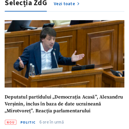
Selecția ZdG
Vezi toate
SUSȚINE
Deputatul partidului „Democrația Acasă”, Alexandru
Verșinin, inclus în baza de date ucraineană
„Mirotvoreț”. Reacția parlamentarului
6 ore în urmă
NOU
POLITIC