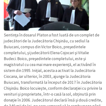
Sentinţa în dosarul Platon a fost luată de un complet de
judecători de la Judecătoria Chişinău, cu sediul la
Buiucani, compus din Victor Boico, preşedintele
completului, şi judecătorii Elena Cojocari şi Vitalie
Budeci. Boico, preşedintele completului, este şi
magistratul cu cea mai mare experienţă, el activând în
sistem din 1995. Iniţial, acesta a activat la Judecătoria
Ciocana, iar ulterior, în 2003, ajunge la Judecătoria
ȘTIREA MEA
Buiucani, transformată la început de 2017 în Judecătoria
Chişinău. Boico locuieşte, conform declaraţiei cu privire la
Titlu știre
+ Adaugă titlu
venituri şi proprietate, într-o casă la sol, obţinută prin
donaţie în 2006. Judecătorul declară însă şi două credite,
Fotografie
+ Încarcă imagine
de 340 mii de lei, pe care urmează să le ramburseze până