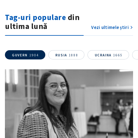
Tag-uri populare
din
ultima lună
Vezi ultimele știri
GUVERN
1904
RUSIA
1888
UCRAINA
1665