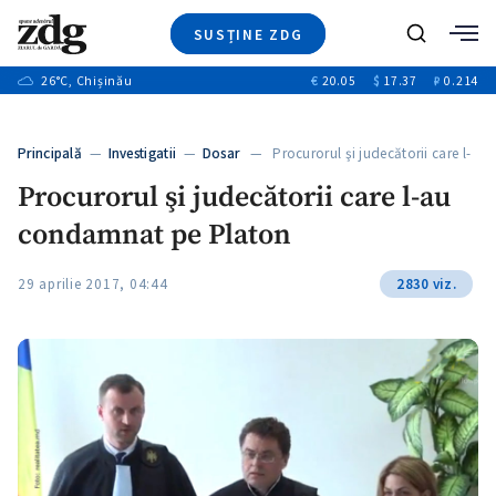
SUSȚINE ZDG
+1
Caută
+2
26
°C
, Chișinău
€
20.05
$
17.37
₽
0.214
Ştiri
+7
+3
Investigatii
Banii tăi
+6
Principală
—
Investigatii
—
Dosar
— Procurorul şi judecătorii care l-
Video
+1
au…
+1
Procurorul şi judecătorii care l-au
Special
condamnat pe Platon
Blog
+2
ZdGust
29 aprilie 2017, 04:44
2830 viz.
+1