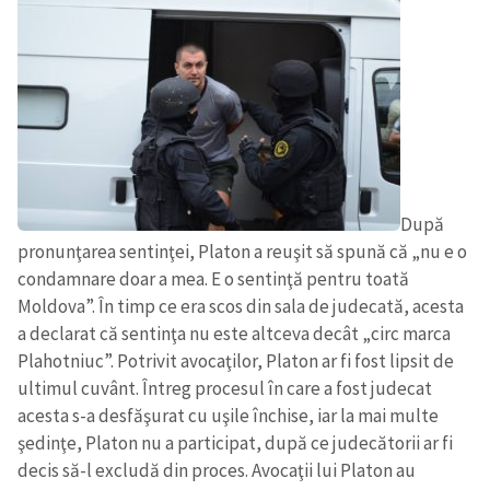
După
pronunţarea sentinţei, Platon a reuşit să spună că „nu e o
condamnare doar a mea. E o sentinţă pentru toată
Moldova”. În timp ce era scos din sala de judecată, acesta
a declarat că sentinţa nu este altceva decât „circ marca
Plahotniuc”. Potrivit avocaţilor, Platon ar fi fost lipsit de
ultimul cuvânt. Întreg procesul în care a fost judecat
acesta s-a desfăşurat cu uşile închise, iar la mai multe
şedinţe, Platon nu a participat, după ce judecătorii ar fi
decis să-l excludă din proces. Avocaţii lui Platon au