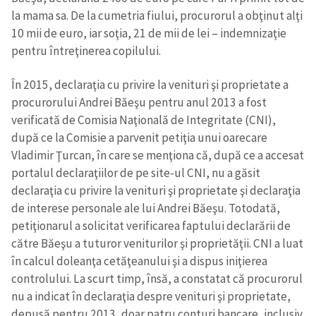
la mama sa. De la cumetria fiului, procurorul a obţinut alţi
10 mii de euro, iar soţia, 21 de mii de lei – indemnizaţie
pentru întreţinerea copilului.
În 2015, declaraţia cu privire la venituri şi proprietate a
procurorului Andrei Băeşu pentru anul 2013 a fost
verificată de Comisia Naţională de Integritate (CNI),
după ce la Comisie a parvenit petiţia unui oarecare
Vladimir Ţurcan, în care se menţiona că, după ce a accesat
portalul declaraţiilor de pe site-ul CNI, nu a găsit
declaraţia cu privire la venituri şi proprietate şi declaraţia
de interese personale ale lui Andrei Băeşu. Totodată,
petiţionarul a solicitat verificarea faptului declarării de
către Băeşu a tuturor veniturilor şi proprietăţii. CNI a luat
în calcul doleanţa cetăţeanului şi a dispus iniţierea
controlului. La scurt timp, însă, a constatat că procurorul
nu a indicat în declaraţia despre venituri şi proprietate,
depusă pentru 2013, doar patru conturi bancare, inclusiv