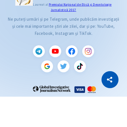
Laureat al
Premiului Naţional de Etică și Deontologie
Jurnalistică 2017
Ne puteți urmări și pe Telegram, unde publicăm investigații
și cele mai importante știri ale zilei, dar și pe: YouTube,
Facebook, Instagram și TikTok.
CITEȘTE
Citește articolul
Copiază Link
ZdG este membru al rețelei globale a jurnaliștilor de investigație (GIJN).
2004—2026 © Ziarul de Gardă.
Toate drepturile rezervate.
Dezvoltat de
SENSMEDIA