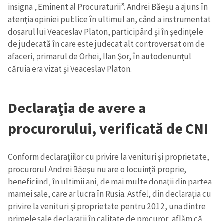
insigna „Eminent al Procuraturii”. Andrei Băeşu a ajuns în
atenţia opiniei publice în ultimul an, când a instrumentat
dosarul lui Veaceslav Platon, participând şi în şedinţele
de judecată în care este judecat alt controversat om de
afaceri, primarul de Orhei, Ilan Şor, în autodenunţul
căruia era vizat şi Veaceslav Platon.
Declaraţia de avere a
procurorului, verificată de CNI
Conform declaraţiilor cu privire la venituri şi proprietate,
procurorul Andrei Băeşu nu are o locuinţă proprie,
beneficiind, în ultimii ani, de mai multe donaţii din partea
mamei sale, care ar lucra în Rusia. Astfel, din declaraţia cu
privire la venituri şi proprietate pentru 2012, una dintre
primele sale declaraţii în calitate de procuror, aflăm că