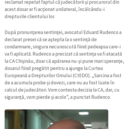
reclamat repetat faptul că judecătorii şi procurorul din
acest dosar ar fi acţionat unilateral, încălcându-i
drepturile clientului lor.
După pronunţarea sentinţei, avocatul Eduard Rudenco a
declarat presei că se aştepta la o sentinţă de
condamnare, singura necunoscută fiind pedeapsa care-i
va fi aplicată. Rudenco a precizat că sentinţa va fi atacată
la CA Chişinău, doar că apărarea nu-şi pune mari speranţe,
dosarul fiind pregătit pentru a ajunge la Curtea
Europeană a Drepturilor Omului (CtEDO). „Sarcina a fost
de a acumula probe şi dovezi, care nu au fost luate în
calcul de judecători. Vom contesta decizia la CA, dar, cu
siguranţă, vom pierde şi acolo”, a punctat Rudenco.