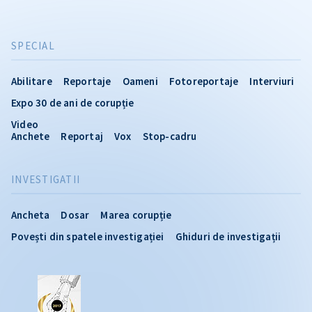
SPECIAL
Abilitare
Reportaje
Oameni
Fotoreportaje
Interviuri
Expo 30 de ani de corupție
Video
Anchete
Reportaj
Vox
Stop-cadru
INVESTIGATII
Ancheta
Dosar
Marea corupție
Povești din spatele investigației
Ghiduri de investigații