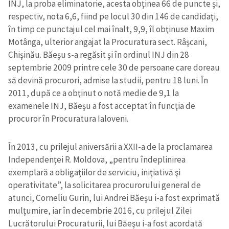
INJ, la proba eliminatorie, acesta obţinea 66 de puncte şi,
respectiv, nota 6,6, fiind pe locul 30 din 146 de candidaţi,
în timp ce punctajul cel mai înalt, 9,9, îl obţinuse Maxim
Motânga, ulterior angajat la Procuratura sect. Râşcani,
Chişinău. Băeşu s-a regăsit şi în ordinul INJ din 28
septembrie 2009 printre cele 30 de persoane care doreau
să devină procurori, admise la studii, pentru 18 luni. În
2011, după ce a obţinut o notă medie de 9,1 la
examenele INJ, Băeşu a fost acceptat în funcţia de
procuror în Procuratura Ialoveni.
În 2013, cu prilejul aniversării a XXII-a de la proclamarea
Independenţei R. Moldova, „pentru îndeplinirea
exemplară a obligaţiilor de serviciu, iniţiativă şi
operativitate”, la solicitarea procurorului general de
atunci, Corneliu Gurin, lui Andrei Băeşu i-a fost exprimată
Trimite o informație
Despre ZdG
in English
на русском
mulţumire, iar în decembrie 2016, cu prilejul Zilei
Lucrătorului Procuraturii, lui Băeşu i-a fost acordată