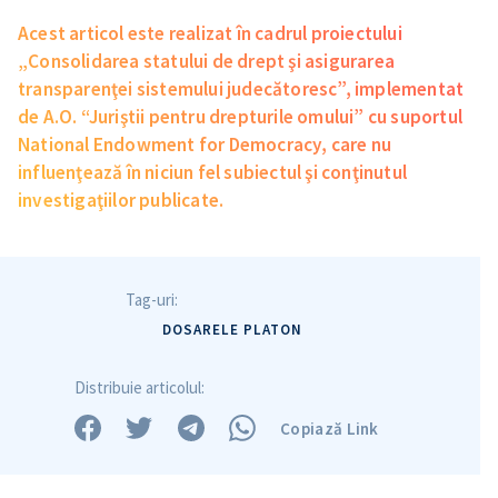
Am citit și sunt de
acord cu
politica de
Acest articol este realizat în cadrul proiectului
confidențialitate
.
„Consolidarea statului de drept şi asigurarea
transparenţei sistemului judecătoresc”, implementat
TRIMITE ȘTIREA
de A.O. “Juriştii pentru drepturile omului” cu suportul
National Endowment for Democracy, care nu
influenţează în niciun fel subiectul şi conţinutul
investigaţiilor publicate.
Tag-uri:
DOSARELE PLATON
Distribuie articolul:
Copiază Link