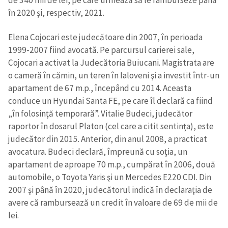
în 2020 şi, respectiv, 2021.
Link media
+ Link media
Elena Cojocari este judecătoare din 2007, în perioada
1999-2007 fiind avocată. Pe parcursul carierei sale,
Cojocari a activat la Judecătoria Buiucani. Magistrata are
Mesajul știrei
o cameră în cămin, un teren în Ialoveni şi a investit într-un
+ Mesajul știrei
apartament de 67 m.p., începând cu 2014. Aceasta
conduce un Hyundai Santa FE, pe care îl declară ca fiind
CONTACT SURSĂ
„în folosinţă temporară”. Vitalie Budeci, judecător
raportor în dosarul Platon (cel care a citit sentinţa), este
Sursă anonimă
judecător din 2015. Anterior, din anul 2008, a practicat
Nume
+ Numele meu
avocatura. Budeci declară, împreună cu soţia, un
apartament de aproape 70 m.p., cumpărat în 2006, două
automobile, o Toyota Yaris şi un Mercedes E220 CDI. Din
Email
+ Emailul meu
2007 şi până în 2020, judecătorul indică în declaraţia de
avere că rambursează un credit în valoare de 69 de mii de
Telefon
+ Telefon personal
lei.