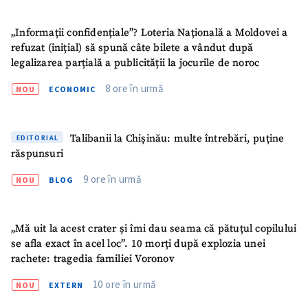
„Informații confidențiale”? Loteria Națională a Moldovei a
refuzat (inițial) să spună câte bilete a vândut după
legalizarea parțială a publicității la jocurile de noroc
8 ore în urmă
NOU
ECONOMIC
Talibanii la Chișinău: multe întrebări, puține
EDITORIAL
răspunsuri
9 ore în urmă
NOU
BLOG
„Mă uit la acest crater și îmi dau seama că pătuțul copilului
se afla exact în acel loc”. 10 morți după explozia unei
rachete: tragedia familiei Voronov
10 ore în urmă
NOU
EXTERN