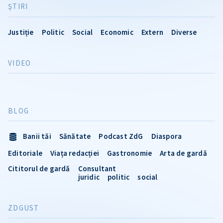
ŞTIRI
Justiție
Politic
Social
Economic
Extern
Diverse
VIDEO
BLOG
Banii tăi
Sănătate
Podcast ZdG
Diaspora
Editoriale
Viața redacției
Gastronomie
Arta de gardă
Cititorul de gardă
Consultant
juridic
politic
social
ZDGUST