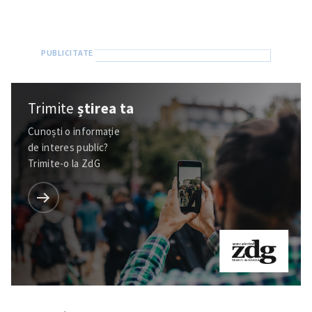
Trimite
știrea ta
Cunoști o informație
de interes public?
Trimite-o la ZdG