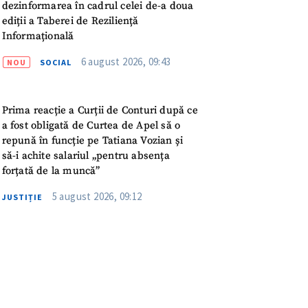
meu
dezinformarea în cadrul celei de-a doua
ediții a Taberei de Reziliență
Informațională
rsonal
6 august 2026, 09:43
NOU
SOCIAL
ord cu
politica de
Prima reacție a Curții de Conturi după ce
IREA
a fost obligată de Curtea de Apel să o
repună în funcție pe Tatiana Vozian și
să-i achite salariul „pentru absența
forțată de la muncă”
5 august 2026, 09:12
JUSTIȚIE