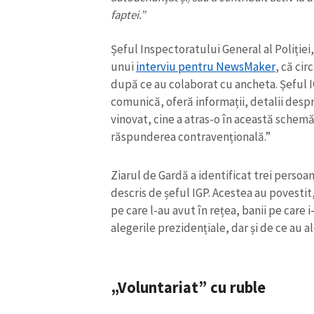
faptei.”
Link media
Șeful Inspectoratului General al Poliției
unui
interviu pentru NewsMaker
, că ci
după ce au colaborat cu ancheta. Șeful I
Mesajul știrei
comunică, oferă informații, detalii despr
vinovat, cine a atras-o în această schemă
răspunderea contravențională.”
Ziarul de Gardă a identificat trei perso
descris de șeful IGP. Acestea au povesti
pe care l-au avut în rețea, banii pe care
alegerile prezidențiale, dar și de ce au 
„Voluntariat” cu ruble