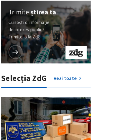
Trimite
știrea ta
Cunoști o informație
de interes public?
Trimite-o la ZdG
Selecția ZdG
Vezi toate