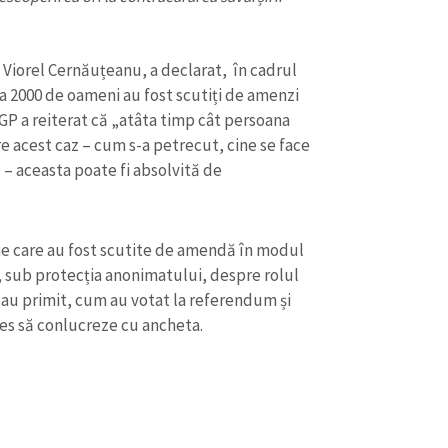
Email
+ Emailul 
+ Link media
Telefon
+ Telefon pe
, Viorel Cernăuțeanu, a declarat, în cadrul
rca 2000 de oameni au fost scutiți de amenzi
Am citit și sunt de ac
GP a reiterat că „atâta timp cât persoana
+ Mesajul știrei
confidențialitate
.
e acest caz – cum s-a petrecut, cine se face
 – aceasta poate fi absolvită de
TRIMITE ȘT
ane care au fost scutite de amendă în modul
t, sub protecția anonimatului, despre rolul
 i-au primit, cum au votat la referendum și
ales să conlucreze cu ancheta.