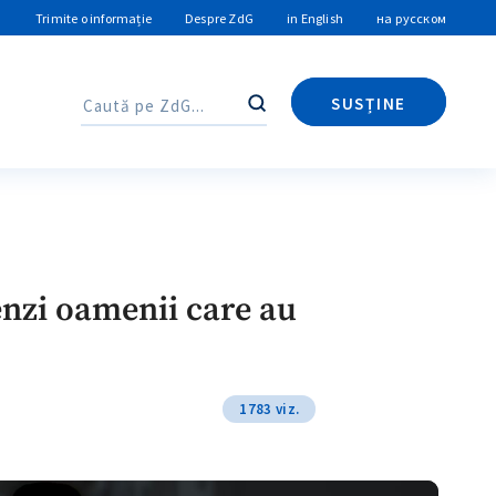
Trimite o informație
Despre ZdG
in English
на русском
SUSȚINE
Caută
Caută
nzi oamenii care au
1783 viz.