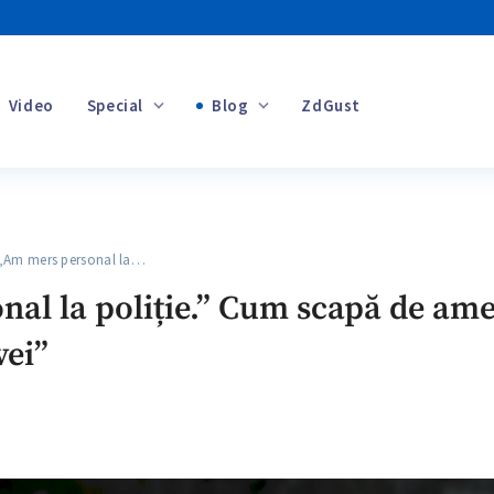
Video
Special
Blog
ZdGust
Banii tăi
m mers personal la…
+1
al la poliție.” Cum scapă de ame
vei”