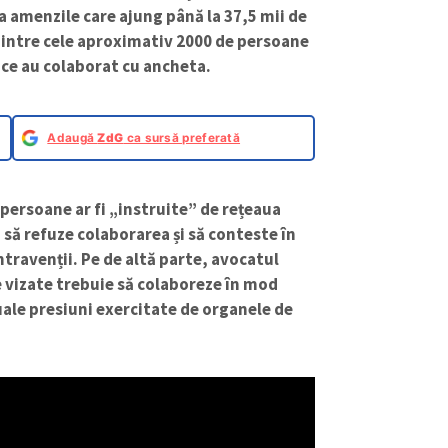
ta amenzile care ajung până la 37,5 mii de
i dintre cele aproximativ 2000 de persoane
 ce au colaborat cu ancheta.
Adaugă
ZdG
ca sursă preferată
 persoane ar fi „instruite” de rețeaua
 să refuze colaborarea și să conteste în
travenții. Pe de altă parte, avocatul
 vizate trebuie să colaboreze în mod
ale presiuni exercitate de organele de