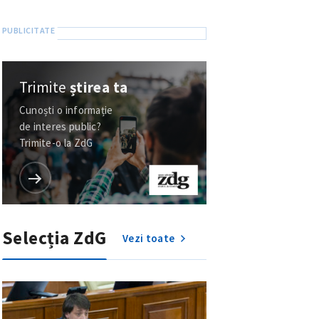
Trimite
știrea ta
Cunoști o informație
de interes public?
Trimite-o la ZdG
Selecția ZdG
Vezi toate
meu