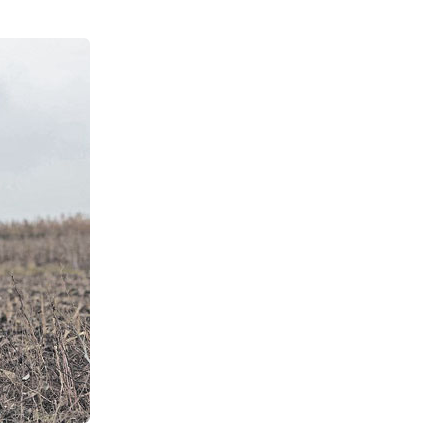
CONTACT SURSĂ
Sursă anonimă
+ Adaugă titlu
Nume
+ Numele 
+ Încarcă imagine