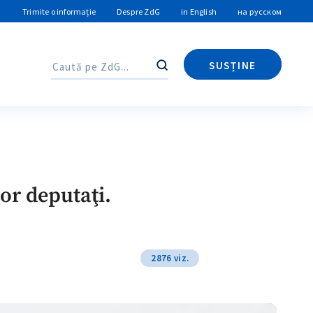
Trimite o informație
Despre ZdG
in English
на русском
SUSȚINE
Caută
Caută
lor deputaţi.
2876 viz.