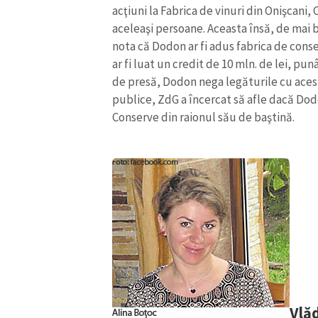
acţiuni la Fabrica de vinuri din Onişcani,
aceleaşi persoane. Aceasta însă, de mai b
nota că Dodon ar fi adus fabrica de cons
ar fi luat un credit de 10 mln. de lei, pun
de presă, Dodon nega legăturile cu acest
publice, ZdG a încercat să afle dacă Dod
Conserve din raionul său de baştină.
Vlă