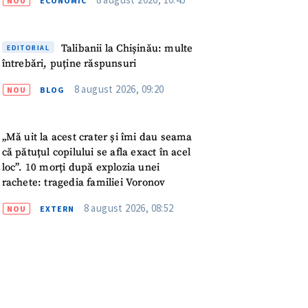
NOU
ECONOMIC
Talibanii la Chișinău: multe
EDITORIAL
întrebări, puține răspunsuri
8 august 2026, 09:20
NOU
BLOG
„Mă uit la acest crater și îmi dau seama
că pătuțul copilului se afla exact în acel
loc”. 10 morți după explozia unei
rachete: tragedia familiei Voronov
8 august 2026, 08:52
NOU
EXTERN