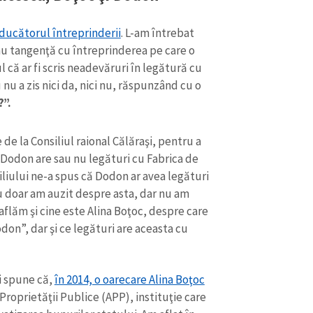
ucătorul întreprinderii
. L-am întrebat
u tangenţă cu întreprinderea pe care o
că ar fi scris neadevăruri în legătură cu
 nu a zis nici da, nici nu, răspunzând cu o
?”.
de la Consiliul raional Călăraşi, pentru a
că Dodon are sau nu legături cu Fabrica de
iului ne-a spus că Dodon ar avea legături
u doar am auzit despre asta, dar nu am
flăm şi cine este Alina Boţoc, despre care
Dodon”, dar şi ce legături are aceasta cu
i spune că,
în 2014, o oarecare Alina Boţoc
Proprietăţii Publice (APP), instituţie care