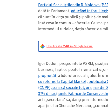
Partidul Socialiştilor din R. Moldova (P
Link media
dată în Parlament,
aducând în forul legi
că sunt în viaţa publică şi politică de mai
însă ceva în comun – afacerile. Cei mai pr
intermediul rudelor, deţin afaceri de mi
Mesajul știrei
Urmărește
ZdG
în Google News
Igor Dodon, preşedintele PSRM, şi soţia s
business, fapt ce poate fi remarcat uşor
proprietăţi
a liderului socialiştilor. În
cu referire la Capital Market, publicaţia 
(CNPF), scria că socialistul, originar din
37% din acţiunile Fabricii de Conserve di
ar fi „secretara” sa, dar şi prin intermedi
aparţine lui Ghenadie Mereanu, „cumnat