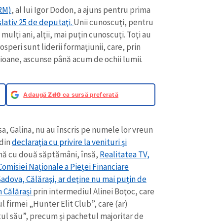
Email
+ Emailul 
SRM)
, al lui Igor Dodon, a ajuns pentru prima
+ Link media
slativ 25 de deputaţi.
Unii cunoscuţi, pentru
Telefon
+ Telefon pe
 mulţi ani, alţii, mai puţin cunoscuţi. Toţi au
osperi sunt liderii formaţiunii, care, prin
Am citit și sunt de ac
lioane, ascunse până acum de ochii lumii.
+ Mesajul știrei
confidențialitate
.
TRIMITE ȘT
Adaugă
ZdG
ca sursă preferată
a, Galina, nu au înscris pe numele lor vreun
 din
declaraţia cu privire la venituri şi
 urmă cu două săptămâni, însă,
Realitatea TV,
Comisiei Naţionale a Pieţei Financiare
 Sadova, Călăraşi, ar deţine nu mai puţin de
n Călăraşi
prin intermediul Alinei Boţoc, care
ul firmei „Hunter Elit Club”, care (ar)
ul său”, precum şi pachetul majoritar de