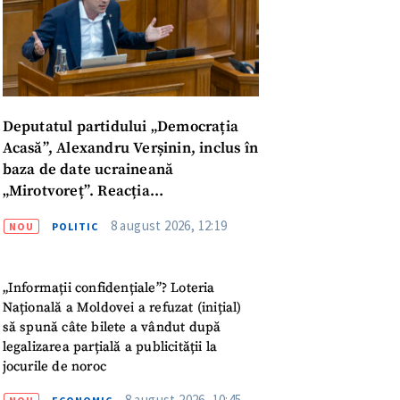
meu
rsonal
ord cu
politica de
Deputatul partidului „Democrația
Acasă”, Alexandru Verșinin, inclus în
IREA
baza de date ucraineană
„Mirotvoreț”. Reacția
parlamentarului
8 august 2026, 12:19
NOU
POLITIC
„Informații confidențiale”? Loteria
Națională a Moldovei a refuzat (inițial)
să spună câte bilete a vândut după
legalizarea parțială a publicității la
jocurile de noroc
8 august 2026, 10:45