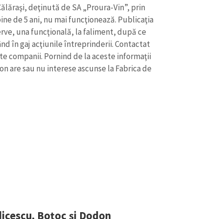
 Călăraşi, deţinută de SA „Proura-Vin”, prin
ine de 5 ani, nu mai funcţionează. Publicaţia
erve, una funcţională, la faliment, după ce
ând în gaj acţiunile întreprinderii. Contactat
e companii. Pornind de la aceste informaţii
on are sau nu interese ascunse la Fabrica de
dicescu, Boţoc şi Dodon