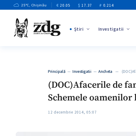
€
20.05
$
17.37
₽
0.214
25
°C
, Chișinău
Ştiri
Investigatii
+1
+7
+3
Principală
—
Investigatii
—
Ancheta
— (DOC)Aface
+3
(DOC)Afacerile de fam
Schemele oamenilor 
12 decembrie 2014, 05:07