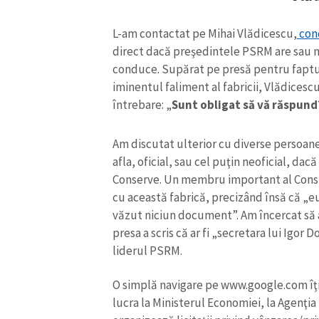
L-am contactat pe Mihai Vlădicescu,
cond
direct dacă preşedintele PSRM are sau n
conduce. Supărat pe presă pentru faptul 
iminentul faliment al fabricii, Vlădicescu
întrebare: „
Sunt obligat să vă răspund
Am discutat ulterior cu diverse persoane 
afla, oficial, sau cel puţin neoficial, da
Conserve. Un membru important al Consil
cu această fabrică, precizând însă că „e
văzut niciun document”. Am încercat să a
presa a scris că ar fi „secretara lui Igor 
liderul PSRM.
O simplă navigare pe www.google.com îţ
lucra la Ministerul Economiei, la Agenţia 