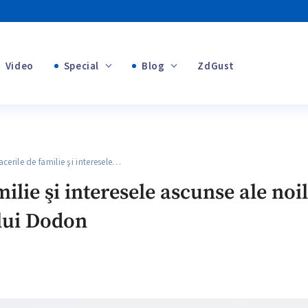
Video
Special
Blog
ZdGust
Banii tăi
+1
+1
rile de familie şi interesele…
+2
ilie şi interesele ascunse ale noi
lui Dodon