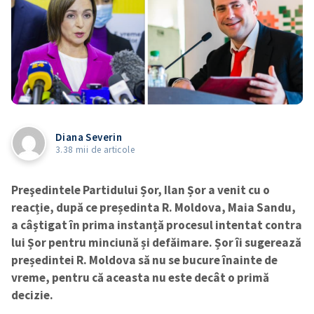
Diana Severin
3.38 mii de articole
Preşedintele Partidului Șor, Ilan Șor a venit cu o
reacție, după ce președinta R. Moldova, Maia Sandu,
a câștigat în prima instanță procesul intentat contra
lui Șor pentru minciună și defăimare. Șor îi sugerează
președintei R. Moldova să nu se bucure înainte de
vreme, pentru că aceasta nu este decât o primă
decizie.