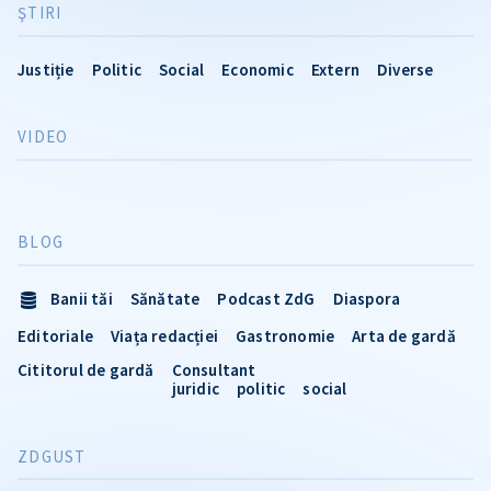
ŞTIRI
Justiție
Politic
Social
Economic
Extern
Diverse
VIDEO
BLOG
Banii tăi
Sănătate
Podcast ZdG
Diaspora
Editoriale
Viața redacției
Gastronomie
Arta de gardă
Cititorul de gardă
Consultant
juridic
politic
social
ZDGUST