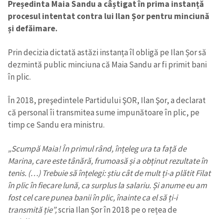
Președinta Maia Sandu a câștigat în prima instanță
procesul intentat contra lui Ilan Șor pentru minciună
și defăimare.
Prin decizia dictată astăzi instanța îl obligă pe Ilan Șor să
dezmintă public minciuna că Maia Sandu ar fi primit bani
în plic.
În 2018, preşedintele Partidului ŞOR, Ilan Şor, a declarat
că personal îi transmitea sume impunătoare în plic, pe
timp ce Sandu era ministru.
„Scumpă Maia! În primul rând, înțeleg ura ta față de
Marina, care este tânără, frumoasă și a obținut rezultate în
tenis. (…) Trebuie să înțelegi: știu cât de mult ți-a plătit Filat
în plic în fiecare lună, ca surplus la salariu. Și anume eu am
fost cel care punea banii în plic, înainte ca el să ți-i
transmită ție”,
scria Ilan Șor în 2018 pe o rețea de