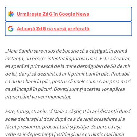
Urmărește
ZdG
în Google News
Adaugă
ZdG
ca sursă preferată
„Maia Sandu sare-n sus de bucurie că a câștigat, în primă
instanță, un proces intentat împotriva mea. Este adevărat,
ea speră să primească de la mine despăgubiri de 50 de mii
de lei, dar și să dezmint că ar fi primit bani în plic. Probabil
că nu lua banii în plic, pentru că unele sume erau prea mari
ca să încapă în plicuri. Dovezi sunt și acestea vor apărea
atunci când va veni momentul.
Este, totuși, straniu că Maia a câștigat la ani distanță după
acele declarații și doar după ce a devenit președinte și a
făcut presiuni pe procuratură și justiție. Se pare că așa
vede ea independența justiției și nu e cu nimic mai bună