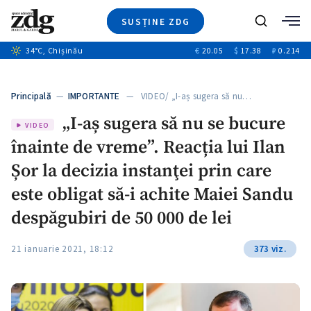
SUSȚINE ZDG
+4
Caută
+1
34
°C
, Chișinău
€
20.05
$
17.38
₽
0.214
Ştiri
+10
+7
Investigatii
Banii tăi
+5
Principală
—
IMPORTANTE
— VIDEO/ „I-aș sugera să nu…
Video
„I-aș sugera să nu se bucure
Special
VIDEO
înainte de vreme”. Reacția lui Ilan
Blog
+1
ZdGust
Șor la decizia instanţei prin care
este obligat să-i achite Maiei Sandu
despăgubiri de 50 000 de lei
21 ianuarie 2021, 18:12
373 viz.