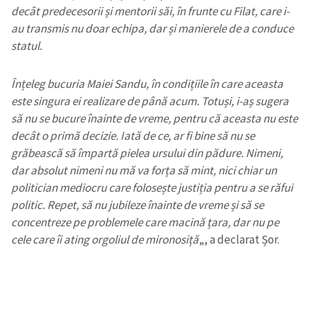
decât predecesorii și mentorii săi, în frunte cu Filat, care i-
au transmis nu doar echipa, dar și manierele de a conduce
statul.
Înțeleg bucuria Maiei Sandu, în condițiile în care aceasta
este singura ei realizare de până acum. Totuși, i-aș sugera
să nu se bucure înainte de vreme, pentru că aceasta nu este
decât o primă decizie. Iată de ce, ar fi bine să nu se
grăbească să împartă pielea ursului din pădure. Nimeni,
dar absolut nimeni nu mă va forța să mint, nici chiar un
politician mediocru care folosește justiția pentru a se răfui
politic. Repet, să nu jubileze înainte de vreme și să se
concentreze pe problemele care macină țara, dar nu pe
cele care îi ating orgoliul de mironosiță
„, a declarat Șor.