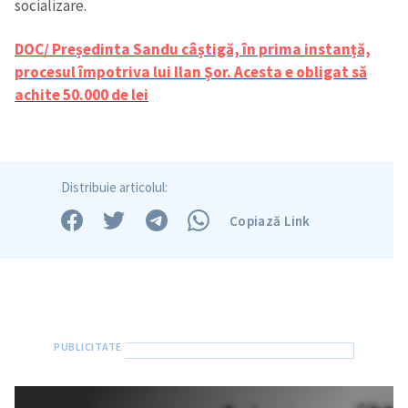
socializare.
DOC/ Președinta Sandu câștigă, în prima instanță,
Trimite o informație
Despre ZdG
procesul împotriva lui Ilan Șor. Acesta e obligat să
in English
на русском
achite 50.000 de lei
Distribuie articolul:
Copiază Link