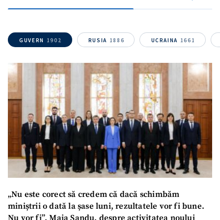
Sursă anonimă
Nume
+ Numele meu
GUVERN
1902
RUSIA
1886
UCRAINA
1661
Email
+ Emailul meu
Telefon
+ Telefon personal
Am citit și sunt de
acord cu
politica de
confidențialitate
.
TRIMITE ȘTIREA
„Nu este corect să credem că dacă schimbăm
miniștrii o dată la șase luni, rezultatele vor fi bune.
Nu vor fi”. Maia Sandu, despre activitatea noului