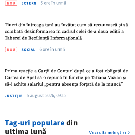
5 ore în urmă
NOU
EXTERN
Tineri din întreaga țară au învățat cum să recunoască și să
combată dezinformarea în cadrul celei de-a doua ediții a
ȘTIREA MEA
Taberei de Reziliență Informațională
Titlu știre
+ Adaugă titlu
6 ore în urmă
NOU
SOCIAL
Fotografie
+ Încarcă imagine
Prima reacție a Curții de Conturi după ce a fost obligată de
Curtea de Apel să o repună în funcție pe Tatiana Vozian și
Link media
+ Link media
să-i achite salariul „pentru absența forțată de la muncă”
5 august 2026, 09:12
JUSTIȚIE
Mesajul știrei
+ Mesajul știrei
Tag-uri populare
din
ultima lună
CONTACT SURSĂ
Vezi ultimele știri