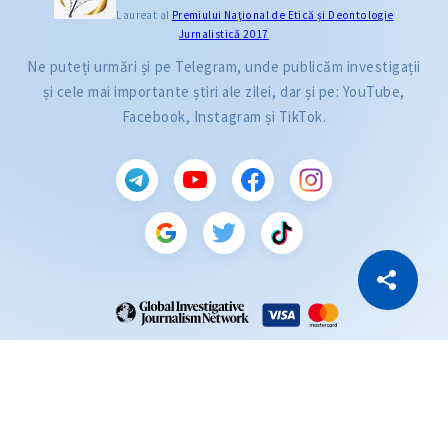
Laureat al
Premiului Naţional de Etică și Deontologie
Jurnalistică 2017
Ne puteți urmări și pe Telegram, unde publicăm investigații
și cele mai importante știri ale zilei, dar și pe: YouTube,
Facebook, Instagram și TikTok.
CITEȘTE
Citește articolul
Copiază Link
ZdG este membru al rețelei globale a jurnaliștilor de investigație (GIJN).
2004—2026 © Ziarul de Gardă.
Toate drepturile rezervate.
Dezvoltat de
SENSMEDIA