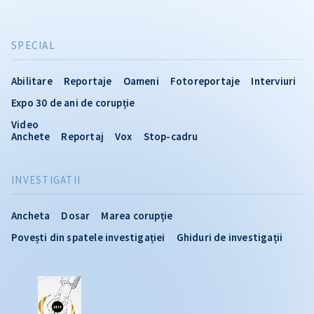
SPECIAL
Abilitare
Reportaje
Oameni
Fotoreportaje
Interviuri
Expo 30 de ani de corupție
Video
Anchete
Reportaj
Vox
Stop-cadru
INVESTIGATII
Ancheta
Dosar
Marea corupție
Povești din spatele investigației
Ghiduri de investigații