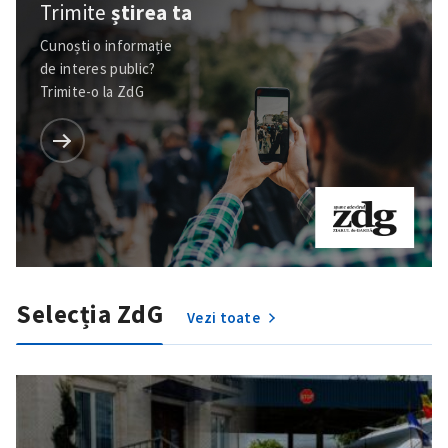
Trimite
știrea ta
Cunoști o informație
de interes public?
Trimite-o la ZdG
Selecția ZdG
Vezi toate