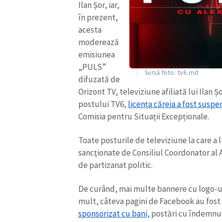
Ilan Șor, iar,
în prezent,
acesta
moderează
emisiunea
„PULS”
Sursă foto: tv6.md
difuzată de
Orizont TV, televiziune afiliată lui Ilan
postului TV6,
licența căreia a fost susp
Comisia pentru Situații Excepționale.
Toate posturile de televiziune la care a 
sancționate de Consiliul Coordonator al 
de partizanat politic.
De curând, mai multe bannere cu logo-ul
mult, câteva pagini de Facebook au fost 
sponsorizat cu bani,
postări cu îndemnul 