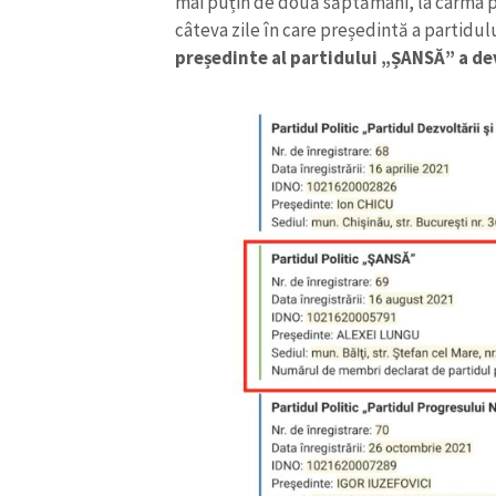
mai puțin de două săptămâni, la cârma pa
câteva zile în care președintă a partidulu
președinte al partidului „ȘANSĂ” a de
ȘTIREA MEA
Titlu știre
Fotografie