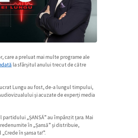
 Șor, care a preluat mai multe programe ale
endată
la sfârșitul anului trecut de către
lucrat Lungu au fost, de-a lungul timpului,
Audiovizualului și acuzate de experți media
 partidului „ȘANSĂ” au împânzit țara. Mai
redenumite în „Șansă” și distribuie,
„Crede în șansa ta!”.