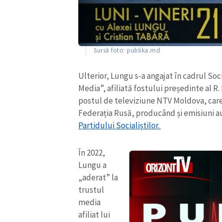
Sursă foto: publika.md
Ulterior, Lungu s-a angajat în cadrul So
Media”, afiliată fostului președinte al 
postul de televiziune NTV Moldova, car
Federația Rusă, producând și emisiuni 
Partidului Socialiștilor.
În 2022,
Lungu a
„aderat” la
trustul
media
afiliat lui