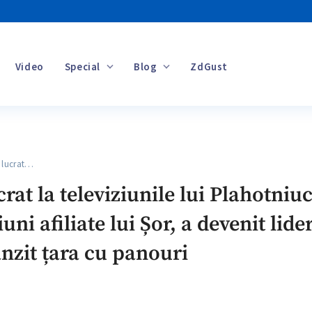
Video
Special
Blog
ZdGust
Banii tăi
 lucrat…
crat la televiziunile lui Plahotni
iuni afiliate lui Șor, a devenit lid
nzit țara cu panouri