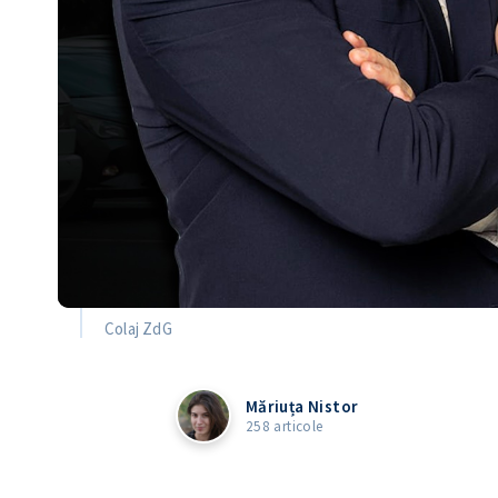
Colaj ZdG
Măriuța Nistor
258 articole