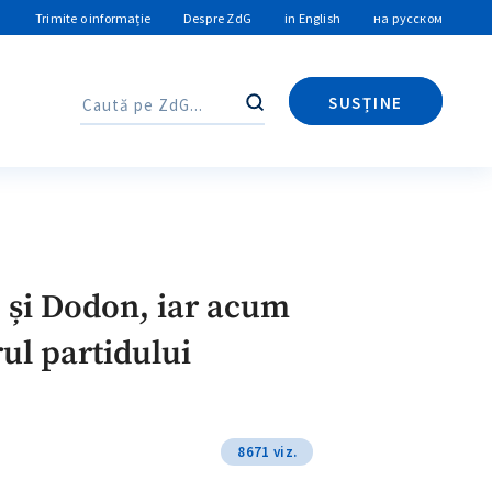
Trimite o informație
Despre ZdG
in English
на русском
SUSȚINE
Caută
Caută
uc și Dodon, iar acum
erul partidului
8671 viz.