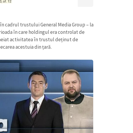
Email
+ Emailul 
+ Link media
Telefon
+ Telefon pe
 în cadrul trustului General Media Group – la
erioada în care holdingul era controlat de
Am citit și sunt de ac
+ Mesajul știrei
confidențialitate
.
heiat activitatea în trustul deținut de
ecarea acestuia din țară.
TRIMITE ȘT