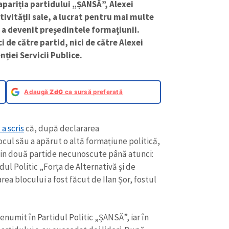
apariția partidului „ȘANSĂ”, Alexei
tivității sale, a lucrat pentru mai multe
, a devenit președintele formațiunii.
i de către partid, nici de către Alexei
nției Servicii Publice.
Adaugă
ZdG
ca sursă preferată
a scris
că, după declararea
locul său a apărut o altă formațiune politică,
 din două partide necunoscute până atunci:
dul Politic „Forța de Alternativă și de
ea blocului a fost făcut de Ilan Șor, fostul
denumit în Partidul Politic „ȘANSĂ”, iar în