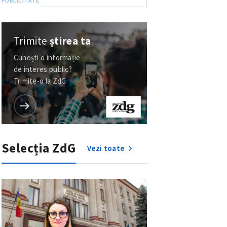
Trimite
știrea ta
Cunoști o informație
de interes public?
Trimite-o la ZdG
Selecția ZdG
Vezi toate