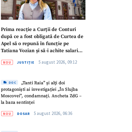
Prima reacție a Curții de Conturi
după ce a fost obligată de Curtea de
Apel să o repună în funcție pe
Tatiana Vozian și să-i achite salariul
„pentru absența forțată de la
5 august 2026, 09:12
NOU
JUSTIȚIE
muncă”
„Tanti Raia” și alți doi
DOC
protagoniști ai investigației „În Slujba
Moscovei”, condamnați. Ancheta ZdG –
la baza sentinței
5 august 2026, 06:36
NOU
DOSAR
meu