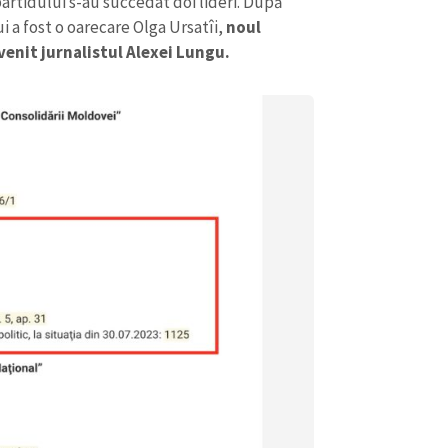
rtidului s-au succedat doi lideri. După
i a fost o oarecare Olga Ursatîi,
noul
venit jurnalistul Alexei Lungu.
CONTACT SURSĂ
Sursă anonimă
+ Adaugă titlu
Nume
+ Numele 
+ Încarcă imagine