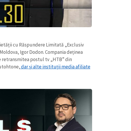
cietății cu Răspundere Limitată „Exclusiv
R. Moldova, Igor Dodon. Compania deținea
e retransmitea postul tv „HTB” din
autohtone,
dar și alte instituții media afiliate