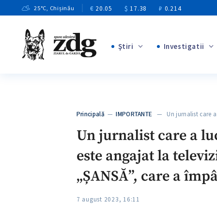
€
20.05
$
17.38
₽
0.214
25
°C
, Chișinău
Ştiri
Investigatii
+8
+4
+1
+12
+1
Principală
—
IMPORTANTE
— Un jurnalist care a
+5
Un jurnalist care a lu
este angajat la televiz
„ȘANSĂ”, care a împâ
7 august 2023, 16:11