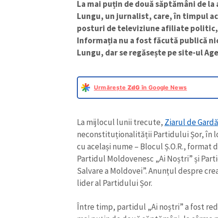
La mai puțin de două săptămâni de la 
Lungu, un jurnalist, care, în timpul ac
posturi de televiziune afiliate politic
Informația nu a fost făcută publică nic
Lungu, dar se regăsește pe site-ul Age
Urmărește
ZdG
în Google News
La mijlocul lunii trecute,
Ziarul de Gardă 
neconstituționalității Partidului Șor, în 
cu același nume – Blocul Ș.O.R., format
Partidul Moldovenesc „Ai Noștri” și Parti
Salvare a Moldovei”. Anunțul despre crear
lider al Partidului Șor.
Între timp, partidul „Ai noștri” a fost re