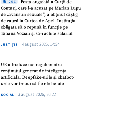
meu
Fosta angajată a Curții de
DOC
Conturi, care l-a acuzat pe Marian Lupu
de „avansuri sexuale”, a obținut câștig
rsonal
de cauză la Curtea de Apel. Instituția,
obligată să o repună în funcție pe
ord cu
politica de
Tatiana Vozian și să-i achite salariul
4 august 2026, 14:54
JUSTIȚIE
IREA
UE introduce noi reguli pentru
conținutul generat de inteligența
artificială. Deepfake-urile și chatbot-
urile vor trebui să fie etichetate
3 august 2026, 20:22
SOCIAL