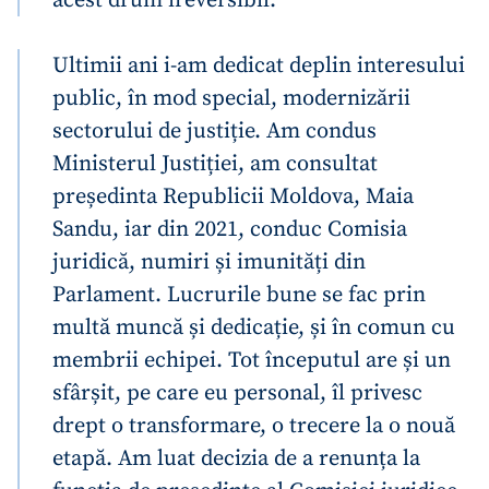
Ultimii ani i-am dedicat deplin interesului
public, în mod special, modernizării
sectorului de justiție. Am condus
Ministerul Justiției, am consultat
președinta Republicii Moldova, Maia
Sandu, iar din 2021, conduc Comisia
Trimite o informație
Despre ZdG
in English
на русском
juridică, numiri și imunități din
Parlament. Lucrurile bune se fac prin
multă muncă și dedicație, și în comun cu
membrii echipei. Tot începutul are și un
sfârșit, pe care eu personal, îl privesc
drept o transformare, o trecere la o nouă
etapă. Am luat decizia de a renunța la