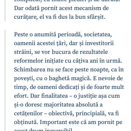
Dar odată pornit acest mecanism de
curățare, el va fi dus la bun sfârșit.
Peste o anumită perioadă, societatea,
oamenii acestei țări, dar și investitorii
străini, se vor bucura de rezultatele
reformelor inițiate cu câțiva ani în urmă.
Schimbarea nu se face peste noapte, ca în
povești, cu o baghetă magică. E nevoie de
timp, de oameni dedicați și de foarte mult
efort. Dar finalitatea – o justiție așa cum
și-o doresc majoritatea absolută a
cetățenilor – obiectivă, principială, va fi
obținută. Important este că am pornit pe
acest drum ireversibil.