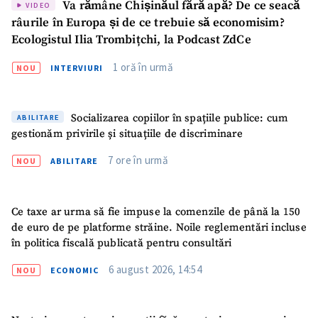
Va rămâne Chișinăul fără apă? De ce seacă
VIDEO
râurile în Europa și de ce trebuie să economisim?
Ecologistul Ilia Trombițchi, la Podcast ZdCe
1 oră în urmă
NOU
INTERVIURI
Socializarea copiilor în spațiile publice: cum
ABILITARE
gestionăm privirile și situațiile de discriminare
7 ore în urmă
NOU
ABILITARE
Ce taxe ar urma să fie impuse la comenzile de până la 150
de euro de pe platforme străine. Noile reglementări incluse
în politica fiscală publicată pentru consultări
6 august 2026, 14:54
NOU
ECONOMIC