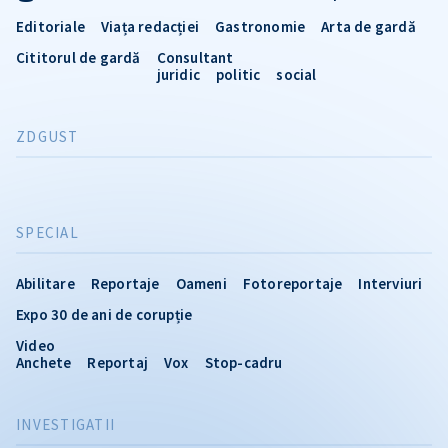
Editoriale
Viața redacției
Gastronomie
Arta de gardă
Cititorul de gardă
Consultant
juridic
politic
social
ZDGUST
SPECIAL
Abilitare
Reportaje
Oameni
Fotoreportaje
Interviuri
Expo 30 de ani de corupție
Video
Anchete
Reportaj
Vox
Stop-cadru
INVESTIGATII