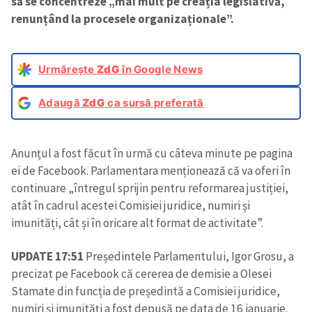
să se concentreze „mai mult pe creația legislativă,
renunțând la procesele organizaționale”.
Urmărește
ZdG
în Google News
Adaugă
ZdG
ca sursă preferată
Anunțul a fost făcut în urmă cu câteva minute pe pagina
ei de Facebook. Parlamentara menționează că va oferi în
continuare „întregul sprijin pentru reformarea justiției,
atât în cadrul acestei Comisiei juridice, numiri și
imunități, cât și în oricare alt format de activitate”.
UPDATE 17:51
Președintele Parlamentului, Igor Grosu, a
precizat pe Facebook că cererea de demisie a Olesei
Stamate din funcția de președintă a Comisiei juridice,
numiri și imunități a fost depusă pe data de 16 ianuarie.