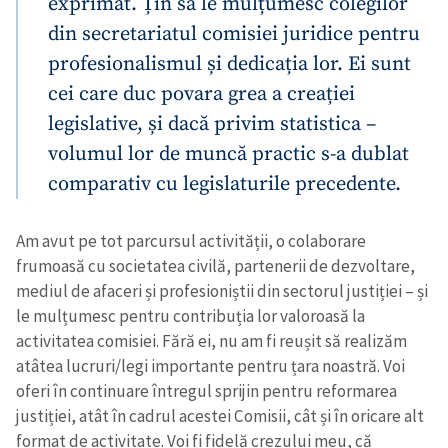
exprimat. Țin să le mulțumesc colegilor
din secretariatul comisiei juridice pentru
profesionalismul și dedicația lor. Ei sunt
cei care duc povara grea a creației
legislative, și dacă privim statistica –
volumul lor de muncă practic s-a dublat
comparativ cu legislaturile precedente.
Am avut pe tot parcursul activității, o colaborare
frumoasă cu societatea civilă, partenerii de dezvoltare,
mediul de afaceri și profesioniștii din sectorul justiției – și
le mulțumesc pentru contribuția lor valoroasă la
activitatea comisiei. Fără ei, nu am fi reușit să realizăm
atâtea lucruri/legi importante pentru țara noastră. Voi
oferi în continuare întregul sprijin pentru reformarea
justiției, atât în cadrul acestei Comisii, cât și în oricare alt
format de activitate. Voi fi fidelă crezului meu, că