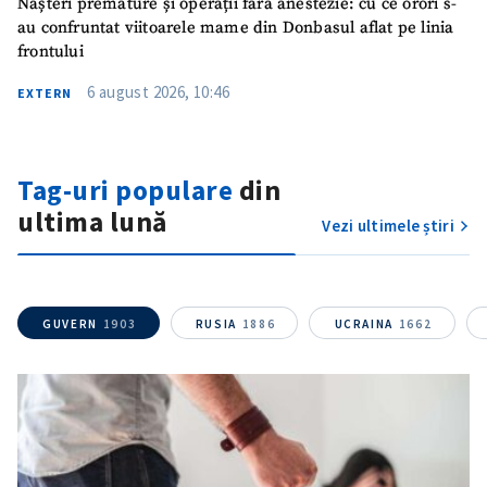
Nașteri premature și operații fără anestezie: cu ce orori s-
au confruntat viitoarele mame din Donbasul aflat pe linia
frontului
6 august 2026, 10:46
EXTERN
Tag-uri populare
din
SUSȚINE
ultima lună
Vezi ultimele știri
GUVERN
1903
RUSIA
1886
UCRAINA
1662