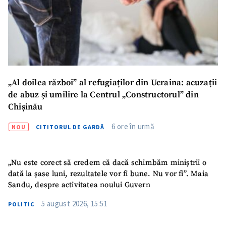
„Al doilea război” al refugiaților din Ucraina: acuzații
de abuz și umilire la Centrul „Constructorul” din
Chișinău
6 ore în urmă
NOU
CITITORUL DE GARDĂ
„Nu este corect să credem că dacă schimbăm miniștrii o
dată la șase luni, rezultatele vor fi bune. Nu vor fi”. Maia
Sandu, despre activitatea noului Guvern
5 august 2026, 15:51
POLITIC