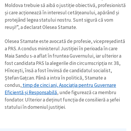
Moldova trebuie să aibă o justiție obiectivă, profesionistă
și care acționează în interesul cetățeanului, apărând și
protejând legea statului nostru. Sunt sigură că vom
reuși!”, a declarat Olesea Stamate.
Olesea Stamate este avocată de profesie, vicepreședintă
a PAS. A condus ministerul Justiției în perioada în care
Maia Sandu s-a aflat în fruntea Guvernului, iar ulterior a
fost candidata PAS la alegerile din circumscripția nr. 38,
Hîncești, însă a fost învinsă de candidatul socialist,
Ștefan Gațcan. Până a intra în politică, Stamate a
condus,
timp de cinci ani, Asociația pentru Guvernare
Eficientă și Responsabilă
, unde figurează ca membru
fondator. Ulterior a deținut funcția de consilieră a șefei
statului în domeniul justiției.