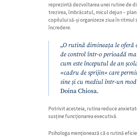
reprezintă dezvoltarea unei rutine de dim
trezirea, îmbrăcatul, micul dejun – plani
copilului să-și organizeze ziua în ritmul
încredere.
„
O rutină dimineața le oferă c
de control într-o perioadă ma
cum este începutul de an școl
«
cadru de sprijin
»
care permit
sine și cu mediul într-un mod 
Doina Chiosa.
ȘTIREA MEA
Potrivit acesteia, rutina reduce anxieta
Titlu știre
susține funcționarea executivă.
Fotografie
Psihologa menționează că o rutină efic