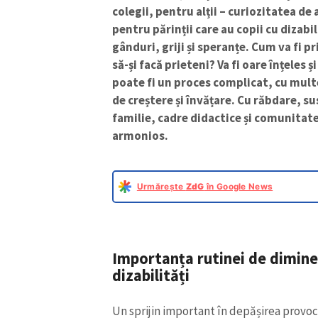
colegii, pentru alții – curiozitatea de 
pentru părinții care au copii cu dizabi
gânduri, griji și speranțe. Cum va fi p
să-și facă prieteni? Va fi oare înțeles ș
poate fi un proces complicat, cu mult
de creștere și învățare. Cu răbdare, su
familie, cadre didactice și comunitate
armonios.
Urmărește
ZdG
în Google News
Importanța rutinei de dimine
dizabilități
Un sprijin important în depășirea provocă