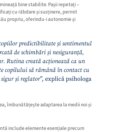
ineață bine stabilite. Pașii repetați –
ficați cu răbdare și susținere, permit
 său propriu, oferindu-i autonomie și
opiilor predictibilitate și sentimentul
rcată de schimbări și nesiguranță,
ar. Rutina creată acționează ca un
e copilului să rămână în contact cu
sigur și reglator
”, explică psihologa
CONTACT SURSĂ
Sursă anonimă
tea, îmbunătățește adaptarea la medii noi și
+ Adaugă titlu
Nume
+ Numele 
+ Încarcă imagine
ientă include elemente esențiale precum