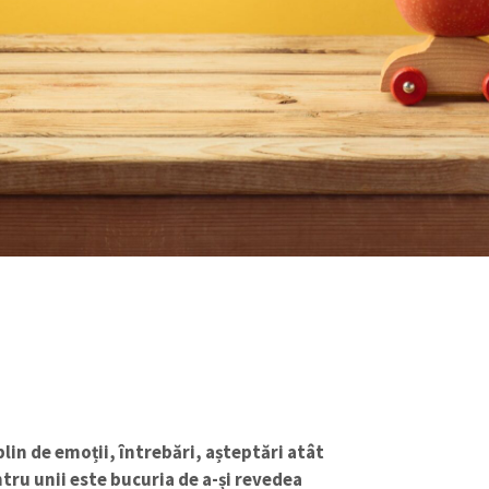
in de emoții, întrebări, așteptări atât
ntru unii este bucuria de a-și revedea