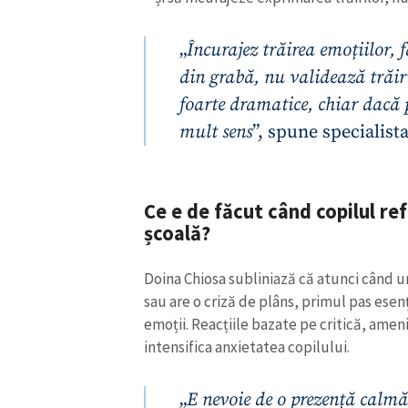
„
Încurajez trăirea emoțiilor, f
din grabă, nu validează trăiri
foarte dramatice, chiar dacă 
mult sens
”, spune specialista
Ce e de făcut când copilul re
școală?
Doina Chiosa subliniază că atunci când u
sau are o criză de plâns, primul pas esenț
emoții. Reacțiile bazate pe critică, ameni
intensifica anxietatea copilului.
„
E nevoie de o prezență calm