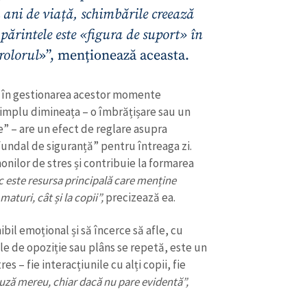
 ani de viață, schimbările creează
 părintele este «figura de suport» în
rolorul
»”, menționează aceasta.
l în gestionarea acestor momente
 simplu dimineața – o îmbrățișare sau un
e” – are un efect de reglare asupra
fundal de siguranță” pentru întreaga zi.
onilor de stres și contribuie la formarea
 este resursa principală care menține
aturi, cât și la copii”,
precizează ea.
bil emoțional și să încerce să afle, cu
e de opoziție sau plâns se repetă, este un
es – fie interacțiunile cu alți copii, fie
auză mereu, chiar dacă nu pare evidentă”,