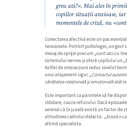
greu azi?». Mai ales în primii
copiilor situații anxioase, iar
momentele de criză, nu «cont
Conectarea afectivă este un pas esenția
tensionate. Potrivit psihologei, un gest
mesaj de sprijin precum „sunt aici cu tin
sistemului nervos și oferă copilului un „
Astfel de interacțiuni reduc nivelul horm
unui atașament sigur. „
Contactul autentic
sănătatea relațională și emoțională atât la m
Este important ca părintele să fie disponi
răbdare, cauza refuzului. Dacă episoadel
semnal că la școală există un factor de str
atitudinea cadrului didactic. „
Există o c
afirmă specialista.