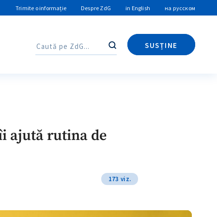
Trimite o informație
Despre ZdG
in English
на русском
SUSȚINE
Caută
Caută
i ajută rutina de
173 viz.