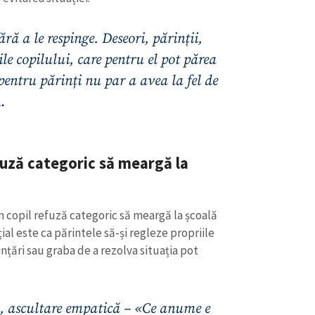
ără a le respinge. Deseori, părinții,
le copilului, care pentru el pot părea
pentru părinți nu par a avea la fel de
.
fuză categoric să meargă la
n copil refuză categoric să meargă la școală
ial este ca părintele să-și regleze propriile
nțări sau graba de a rezolva situația pot
ă, ascultare empatică – «Ce anume e