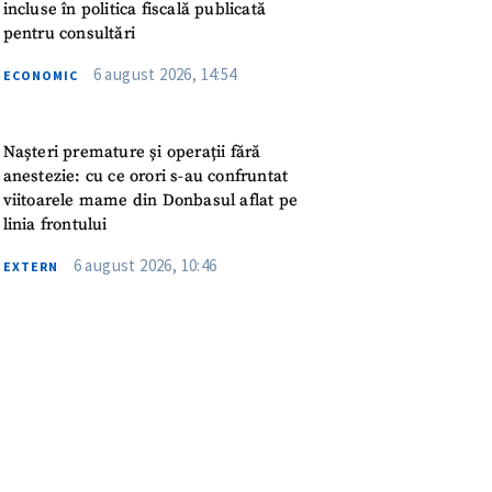
meu
incluse în politica fiscală publicată
pentru consultări
rsonal
6 august 2026, 14:54
ECONOMIC
ord cu
politica de
Nașteri premature și operații fără
anestezie: cu ce orori s-au confruntat
IREA
viitoarele mame din Donbasul aflat pe
linia frontului
6 august 2026, 10:46
EXTERN