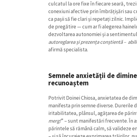
culcatul la ore fixe în fiecare seară, trez
Link media
conexiuni afective prin îmbrățișări sau
ca pașii să fie clari și repetați zilnic. Imp
de pregătire — cum ar fi alegerea hainel
dezvoltarea autonomiei și a sentimentu
Mesajul știrei
autoreglarea și prezența conștientă – abili
afirmă specialista.
Semnele anxietății de diminea
recunoaștem
Potrivit Doinei Chiosa, anxietatea de dim
manifesta prin semne diverse. Durerile d
iritabilitatea, plânsul, agățarea de pări
merg!
” – sunt manifestări frecvente. În 
părintele să rămână calm, să valideze em
– și să încurajeze exprimarea trăirilor, nu