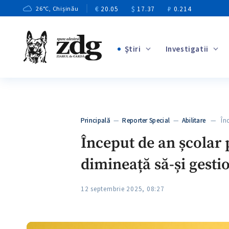
€
20.05
$
17.37
₽
0.214
26
°C
, Chișinău
Ştiri
Investigatii
+3
+1
+9
+4
Principală
—
Reporter Special
—
Abilitare
— Înce
+5
Început de an școlar p
dimineață să-și gesti
12 septembrie 2025, 08:27