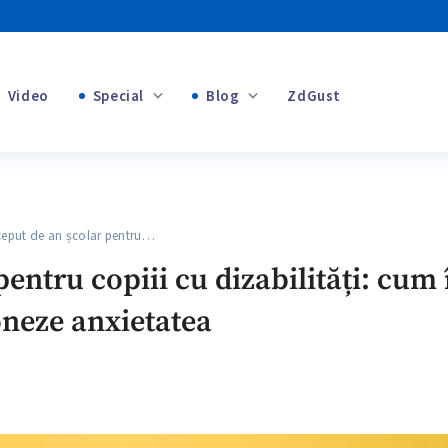
Video
Special
Blog
ZdGust
+1
Banii tăi
+1
put de an școlar pentru…
+1
entru copiii cu dizabilități: cum î
oneze anxietatea
+1