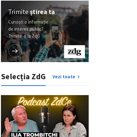
Trimite
știrea ta
Cunoști o informație
de interes public?
Trimite-o la ZdG
Selecția ZdG
Vezi toate