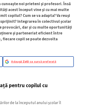
a cunoaște noi prieteni și profesori. Însă
lități acest început vine și cu mai multe
rimit copilul? Cum se va adapta? Va reuși
i sprijinit? Integrarea în colectivul școlar
e provocări, dar și cu multe oportunități
sținere și parteneriat eficient între
, fiecare copil se poate dezvolta
Adaugă
ZdG
ca sursă preferată
ață pentru copilul cu
rilor de la începutul anului școlar îl