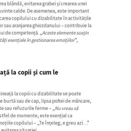
Email
+ Emailul 
irea blândă, evitarea grabei și crearea unei
+ Link media
 cuvinte calde. De asemenea, este important
licarea copilului cu dizabilitate în activitățile
Telefon
+ Telefon pe
or sau aranjarea ghiozdanului – contribuie la
Am citit și sunt de ac
lui de competență. „
Aceste elemente susțin
+ Mesajul știrei
confidențialitate
.
tăți esențiale în gestionarea emoțiilor
”,
TRIMITE ȘT
ță la copii și cum le
ineață la copiii cu dizabilitate se poate
e burtă sau de cap, lipsa poftei de mâncare,
nte sau refuzurile ferme – „
Nu vreau să
astfel de momente, este esențial ca
oțiile copilului – „Te înțeleg, e greu azi…”
 evitarea situației.