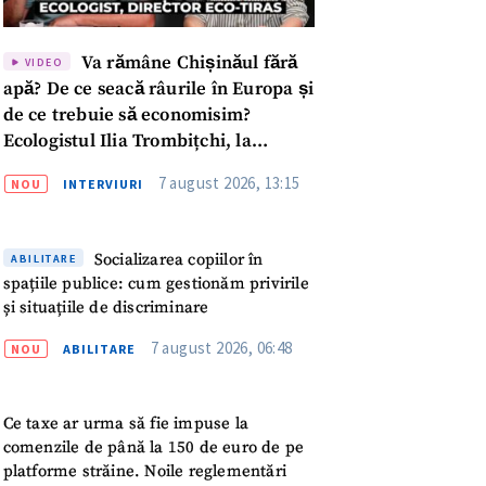
Va rămâne Chișinăul fără
VIDEO
apă? De ce seacă râurile în Europa și
de ce trebuie să economisim?
Ecologistul Ilia Trombițchi, la
Podcast ZdCe
7 august 2026, 13:15
NOU
INTERVIURI
Socializarea copiilor în
ABILITARE
spațiile publice: cum gestionăm privirile
și situațiile de discriminare
7 august 2026, 06:48
NOU
ABILITARE
Ce taxe ar urma să fie impuse la
meu
comenzile de până la 150 de euro de pe
platforme străine. Noile reglementări