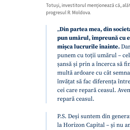
Totuși, investitorul menționează că, alăt
Link media
progresul R. Moldova.
„
Din partea mea, din societa
Mesajul știrei
pun umărul, împreună cu ec
mișca lucrurile înainte.
Dar
punem cu toții umărul – cel
șansă și prin a încerca să fim
multă ardoare cu cât semna
învățat să fac diferența într
cei care repară ceasul. Ave
repară ceasul.
P.S. Deși suntem din generați
la Horizon Capital – și nu 