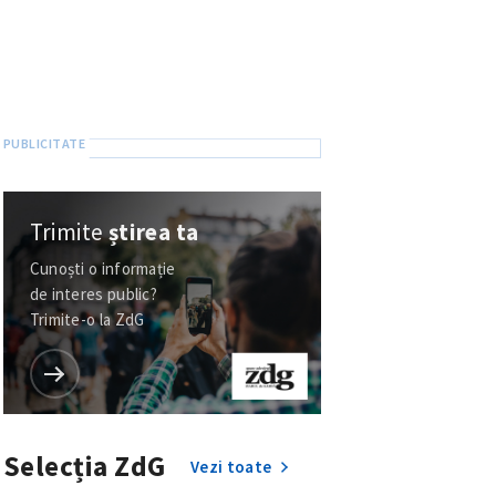
Trimite
știrea ta
Cunoști o informație
de interes public?
Trimite-o la ZdG
Selecția ZdG
Vezi toate