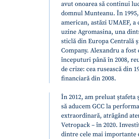
avut onoarea să continui lu
domnul Munteanu. În 1995,
american, astăzi UMAEF, a cr
uzine Agromasina, una dint
sticlă din Europa Centrală ș
Company. Alexandru a fost c
începuturi până în 2008, re
de crize: cea rusească din 
financiară din 2008.
În 2012, am preluat ștafeta ș
să aducem GCC la performan
extraordinară, atrăgând aten
Vetropack – în 2020. Invest
dintre cele mai importante 