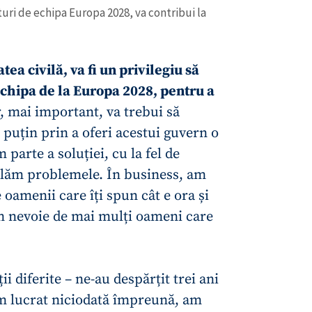
Email
+ Emailul 
uri de echipa Europa 2028, va contribui la
+ Link media
Telefon
+ Telefon pe
tea civilă, va fi un privilegiu să
Am citit și sunt de ac
+ Mesajul știrei
hipa de la Europa 2028, pentru a
confidențialitate
.
, mai important, va trebui să
TRIMITE ȘT
 puțin prin a oferi acestui guvern o
 parte a soluției, cu la fel de
lăm problemele. În business, am
e oamenii care îți spun cât e ora și
m nevoie de mai mulți oameni care
i diferite – ne-au despărțit trei ani
am lucrat niciodată împreună, am