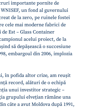
cruri importante pornite de
 WNISEF, un fond al guvernului
eat de la zero, pe ruinele fostei
re cele mai moderne fabrici de
i de Est – Glass Container
ampionul acelui proiect, de la
ușind să depășească o succesiune
1998, embargoul din 2006, implozia
i, în pofida altor crize, am reușit
ță record, alături de o echipă
ția unui investitor strategic –
iția grupului elvețian rămâne una
din câte a avut Moldova după 1991,