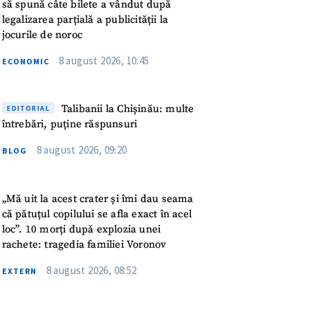
meu
să spună câte bilete a vândut după
legalizarea parțială a publicității la
jocurile de noroc
rsonal
8 august 2026, 10:45
ECONOMIC
ord cu
politica de
Talibanii la Chișinău: multe
EDITORIAL
IREA
întrebări, puține răspunsuri
8 august 2026, 09:20
BLOG
„Mă uit la acest crater și îmi dau seama
că pătuțul copilului se afla exact în acel
loc”. 10 morți după explozia unei
rachete: tragedia familiei Voronov
8 august 2026, 08:52
EXTERN