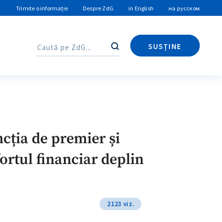
Trimite o informație
Despre ZdG
in English
на русском
SUSȚINE
Caută
Caută
cția de premier și
rtul financiar deplin
2123 viz.