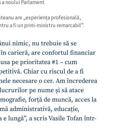
 a noului Parlament.
teanu are „experiența profesională,
ntru a fi un prim-ministru remarcabil”.
nui nimic, nu trebuie să se
în carieră, are confortul financiar
cusa pe prioritatea #1 – cum
itivă. Chiar cu riscul de a fi
mele necesare o cer. Am încrederea
lucrurilor pe nume și să atace
emografie, forță de muncă, acces la
CONTACT SURSĂ
rmă administrativă, educație,
Sursă anonimă
+ Adaugă titlu
a e lungă”, a scris Vasile Tofan într-
Nume
+ Numele 
+ Încarcă imagine