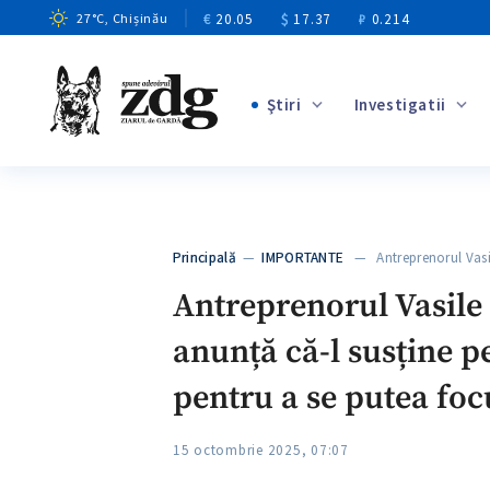
€
20.05
$
17.37
₽
0.214
27
°C
, Chișinău
Ştiri
Investigatii
+1
+6
+2
Principală
—
IMPORTANTE
— Antreprenorul Vasi
+3
Antreprenorul Vasile 
anunță că-l susține 
pentru a se putea focu
15 octombrie 2025, 07:07