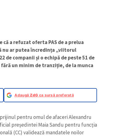
 că a refuzat oferta PAS de a prelua
 nu ar putea încredința „viitorul
 22 de companii și o echipă de peste 51 de
fără un minim de tranziție, de la munca
Adaugă
ZdG
ca sursă preferată
 sprijinul pentru omul de afaceri Alexandru
icial președintei Maia Sandu pentru funcția
ională (CC) validează mandatele noilor