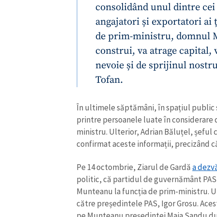
consolidând unul dintre cei
angajatori și exportatori ai 
de prim-ministru, domnul M
construi, va atrage capital,
nevoie și de sprijinul nostru
Tofan.
În ultimele săptămâni, în spațiul public 
printre persoanele luate în considerare
ministru. Ulterior, Adrian Băluțel, șeful
confirmat aceste informații, precizând 
Pe 14 octombrie, Ziarul de Gardă
a dezv
politic, că partidul de guvernământ PAS
Munteanu la funcția de prim-ministru. Ul
către președintele PAS, Igor Grosu. Acest
pe Munteanu președintei Maia Sandu du