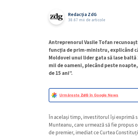
Redacția ZdG
38.67 mii de articole
Antreprenorul Vasile Tofan recunoaște
funcția de prim-ministru, explicând că
Moldovei unui lider gata să lase baltă
mii de oameni, plecând peste noapte, 
de 15 ani”.
Urmărește
ZdG
în Google News
În același timp, investitorul își exprimă
Munteanu, care urmează să fie propus of
de premier, imediat ce Curtea Constituț