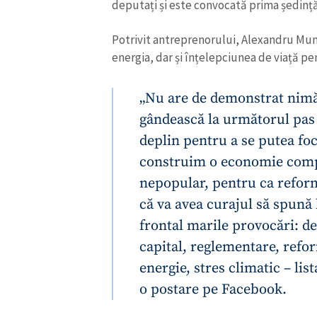
deputați și este convocată prima ședință
Potrivit antreprenorului, Alexandru Mun
energia, dar și înțelepciunea de viață pe
„Nu are de demonstrat nimă
gândească la următorul pas 
deplin pentru a se putea fo
construim o economie compet
nepopular, pentru ca refor
că va avea curajul să spună 
frontal marile provocări: d
ȘTIREA MEA
capital, reglementare, refo
Titlu știre
energie, stres climatic – list
o postare pe Facebook.
Fotografie