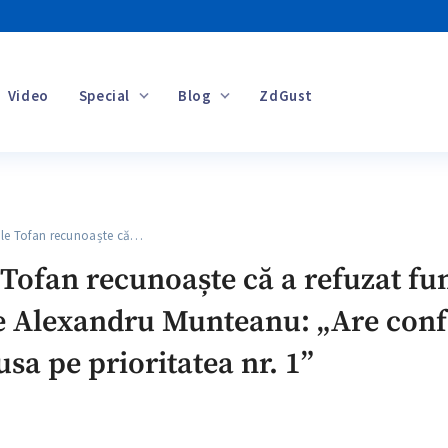
Video
Special
Blog
ZdGust
Banii tăi
le Tofan recunoaște că…
Tofan recunoaște că a refuzat fun
pe Alexandru Munteanu: „Are confo
sa pe prioritatea nr. 1”