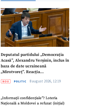
Deputatul partidului „Democrația
Acasă”, Alexandru Verșinin, inclus în
baza de date ucraineană
„Mirotvoreț”. Reacția
parlamentarului
8 august 2026, 12:19
NOU
POLITIC
meu
„Informații confidențiale”? Loteria
Națională a Moldovei a refuzat (inițial)