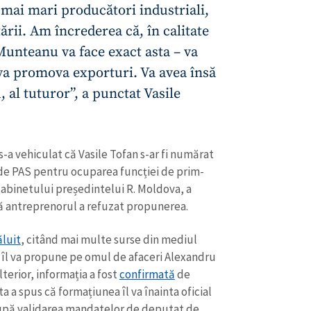
 mai mari producători industriali,
țării. Am încrederea că, în calitate
unteanu va face exact asta – va
 va promova exporturi. Va avea însă
, al tuturor”, a punctat Vasile
s-a vehiculat că Vasile Tofan s-ar fi numărat
 de PAS pentru ocuparea funcției de prim-
 cabinetului președintelui R. Moldova, a
că antreprenorul a refuzat propunerea.
ăluit
, citând mai multe surse din mediul
 îl va propune pe omul de afaceri Alexandru
terior, informația a fost
confirmată
de
a a spus că formațiunea îl va înainta oficial
pă validarea mandatelor de deputat de