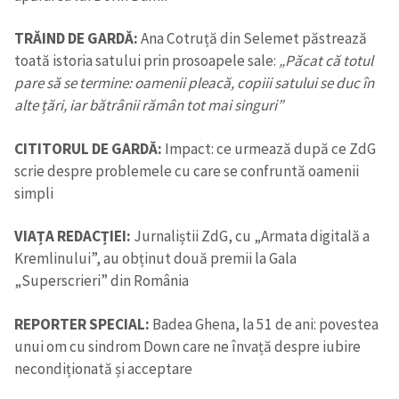
TRĂIND DE GARDĂ:
Ana Cotruță din Selemet păstrează
toată istoria satului prin prosoapele sale:
„Păcat că totul
pare să se termine: oamenii pleacă, copiii satului se duc în
alte țări, iar bătrânii rămân tot mai singuri”
CITITORUL DE GARDĂ:
Impact: ce urmează după ce ZdG
scrie despre problemele cu care se confruntă oamenii
simpli
VIAȚA REDACȚIEI:
Jurnaliștii ZdG, cu „Armata digitală a
Kremlinului”, au obținut două premii la Gala
„Superscrieri” din România
REPORTER SPECIAL:
Badea Ghena, la 51 de ani: povestea
Trimite o informație
Despre ZdG
in English
на русском
unui om cu sindrom Down care ne învață despre iubire
necondiționată și acceptare