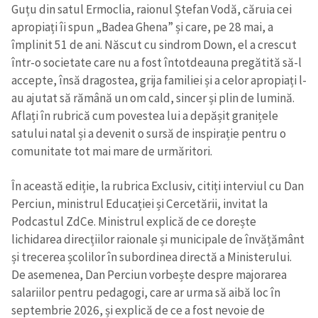
Guțu din satul Ermoclia, raionul Ștefan Vodă, căruia cei
apropiați îi spun „Badea Ghena” și care, pe 28 mai, a
împlinit 51 de ani. Născut cu sindrom Down, el a crescut
într-o societate care nu a fost întotdeauna pregătită să-l
accepte, însă dragostea, grija familiei și a celor apropiați l-
au ajutat să rămână un om cald, sincer și plin de lumină.
Aflați în rubrică cum povestea lui a depășit granițele
satului natal și a devenit o sursă de inspirație pentru o
comunitate tot mai mare de urmăritori.
În această ediție, la rubrica Exclusiv, citiți interviul cu Dan
Perciun, ministrul Educației și Cercetării, invitat la
Podcastul ZdCe. Ministrul explică de ce dorește
lichidarea direcțiilor raionale și municipale de învățământ
și trecerea școlilor în subordinea directă a Ministerului.
De asemenea, Dan Perciun vorbește despre majorarea
salariilor pentru pedagogi, care ar urma să aibă loc în
septembrie 2026, și explică de ce a fost nevoie de