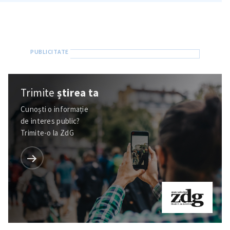
Trimite
știrea ta
Cunoști o informație
de interes public?
Trimite-o la ZdG