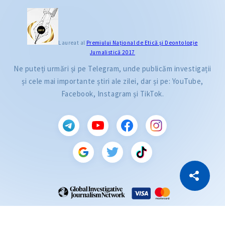
Laureat al
Premiului Naţional de Etică și Deontologie
Jurnalistică 2017
Ne puteți urmări și pe Telegram, unde publicăm investigații
și cele mai importante știri ale zilei, dar și pe: YouTube,
Facebook, Instagram și TikTok.
CITEȘTE
Citește articolul
Copiază Link
ZdG este membru al rețelei globale a jurnaliștilor de investigație (GIJN).