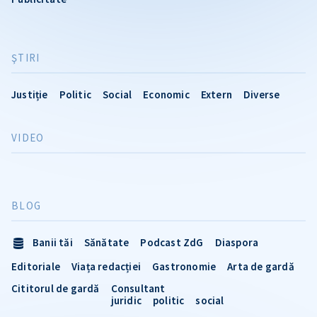
ŞTIRI
Justiție
Politic
Social
Economic
Extern
Diverse
VIDEO
BLOG
Banii tăi
Sănătate
Podcast ZdG
Diaspora
Editoriale
Viața redacției
Gastronomie
Arta de gardă
Cititorul de gardă
Consultant
juridic
politic
social