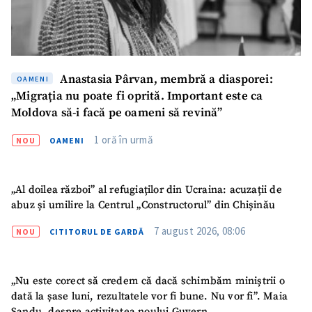
SUSȚINE
Anastasia Pârvan, membră a diasporei:
OAMENI
„Migrația nu poate fi oprită. Important este ca
Moldova să-i facă pe oameni să revină”
1 oră în urmă
NOU
OAMENI
„Al doilea război” al refugiaților din Ucraina: acuzații de
abuz și umilire la Centrul „Constructorul” din Chișinău
7 august 2026, 08:06
NOU
CITITORUL DE GARDĂ
„Nu este corect să credem că dacă schimbăm miniștrii o
dată la șase luni, rezultatele vor fi bune. Nu vor fi”. Maia
Sandu, despre activitatea noului Guvern