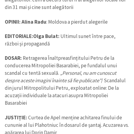
din 31 mai și cine sunt alegătorii
OPINII:
Alina Radu
: Moldova a pierdut alegerile
EDITORIALE:
Olga Bulat:
Ultimul sunet între pace,
război și propagandă
DOSAR:
Retragerea Înaltpreasfințitului Petru de la
conducerea Mitropoliei Basarabiei, pe fundalul unui
scandal cu tentă sexuală.
„Personal, nu am cunoscut
despre aceste imagini înainte să fie publicate”
/ Scandalul
din jurul Mitropolitului Petru, exploatat online: De la
acuzații individuale la atacuri asupra Mitropoliei
Basarabiei
JUSTIȚIE:
Curtea de Apel menține achitarea finului de
cununie al lui Plahotniuc în dosarul de șantaj. Acuzarea vs.
apărarea lui Dorin Damir