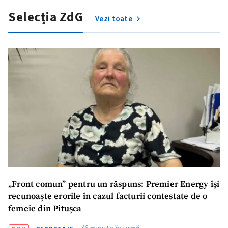
Selecția ZdG
Vezi toate
ȘTIREA MEA
Titlu știre
+ Adaugă titlu
Fotografie
+ Încarcă imagine
Link media
+ Link media
„Front comun” pentru un răspuns: Premier Energy își
recunoaște erorile în cazul facturii contestate de o
Mesajul știrei
+ Mesajul știrei
femeie din Pitușca