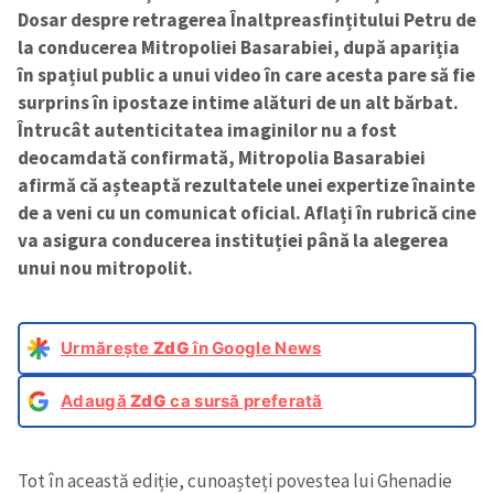
Dosar despre retragerea Înaltpreasfințitului Petru de
la conducerea Mitropoliei Basarabiei, după apariția
în spațiul public a unui video în care acesta pare să fie
surprins în ipostaze intime alături de un alt bărbat.
Întrucât autenticitatea imaginilor nu a fost
deocamdată confirmată, Mitropolia Basarabiei
afirmă că așteaptă rezultatele unei expertize înainte
de a veni cu un comunicat oficial. Aflați în rubrică cine
va asigura conducerea instituției până la alegerea
unui nou mitropolit.
Urmărește
ZdG
în Google News
Adaugă
ZdG
ca sursă preferată
Tot în această ediție, cunoașteți povestea lui Ghenadie