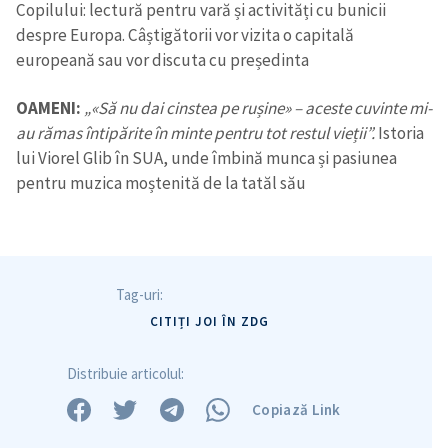
Copilului: lectură pentru vară și activități cu bunicii
despre Europa. Câștigătorii vor vizita o capitală
europeană sau vor discuta cu președinta
OAMENI:
„«Să nu dai cinstea pe rușine» – aceste cuvinte mi-
au rămas întipărite în minte pentru tot restul vieții”.
Istoria
lui Viorel Glib în SUA, unde îmbină munca și pasiunea
pentru muzica moștenită de la tatăl său
Tag-uri:
CITIȚI JOI ÎN ZDG
Distribuie articolul:
Copiază Link