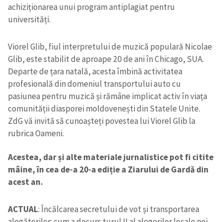
achiziționarea unui program antiplagiat pentru
universități.
Viorel Glib, fiul interpretului de muzică populară Nicolae
Glib, este stabilit de aproape 20 de ani în Chicago, SUA.
Departe de țara natală, acesta îmbină activitatea
profesională din domeniul transportului auto cu
pasiunea pentru muzică și rămâne implicat activ în viața
comunității diasporei moldovenești din Statele Unite.
ZdG vă invită să cunoașteți povestea lui Viorel Glib la
rubrica Oameni.
Acestea, dar și alte materiale jurnalistice pot fi citite
mâine, în cea de-a 20-a ediție a Ziarului de Gardă din
acest an.
ACTUAL
: Încălcarea secretului de vot și transportarea
alegătorilor: cum a decurs turul II al alegerilor locale noi