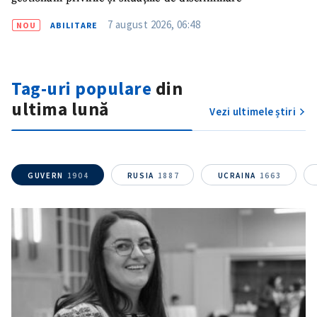
7 august 2026, 06:48
NOU
ABILITARE
Tag-uri populare
din
ultima lună
Vezi ultimele știri
GUVERN
1904
RUSIA
1887
UCRAINA
1663