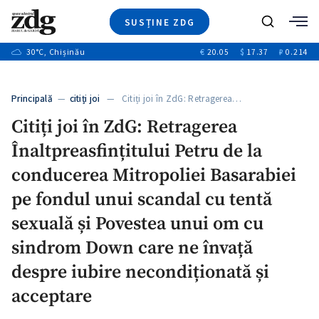
SUSȚINE ZDG
+3
Caută
+2
30
°C
, Chișinău
€
20.05
$
17.37
₽
0.214
Ştiri
+7
+2
Investigatii
Banii tăi
+6
Principală
—
citiți joi
— Citiți joi în ZdG: Retragerea…
Video
+1
+1
+1
Citiți joi în ZdG: Retragerea
Special
Înaltpreasfințitului Petru de la
Blog
+1
ZdGust
conducerea Mitropoliei Basarabiei
+1
pe fondul unui scandal cu tentă
sexuală și Povestea unui om cu
sindrom Down care ne învață
despre iubire necondiționată și
acceptare