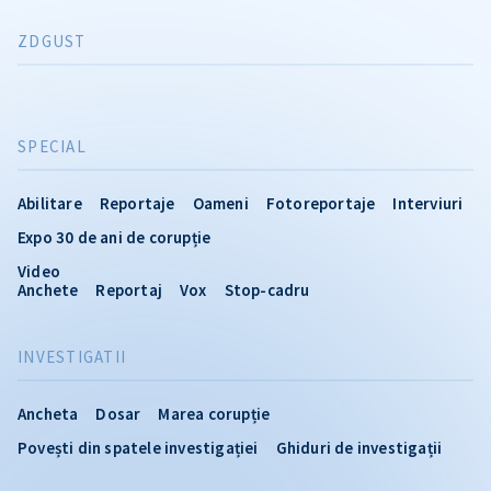
ZDGUST
SPECIAL
Abilitare
Reportaje
Oameni
Fotoreportaje
Interviuri
Expo 30 de ani de corupție
Video
Anchete
Reportaj
Vox
Stop-cadru
INVESTIGATII
Ancheta
Dosar
Marea corupție
Povești din spatele investigației
Ghiduri de investigații