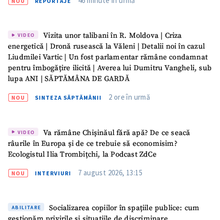
46 minute în urmă
NOU
REPORTAJE
CONTACT SURSĂ
Sursă anonimă
Vizita unor talibani în R. Moldova | Criza
VIDEO
energetică | Dronă rusească la Văleni | Detalii noi în cazul
Nume
+ Numele meu
Liudmilei Vartic | Un fost parlamentar rămâne condamnat
pentru îmbogățire ilicită | Averea lui Dumitru Vangheli, sub
lupa ANI | SĂPTĂMÂNA DE GARDĂ
Email
+ Emailul meu
2 ore în urmă
NOU
SINTEZA SĂPTĂMÂNII
Telefon
+ Telefon personal
Am citit și sunt de
Va rămâne Chișinăul fără apă? De ce seacă
VIDEO
acord cu
politica de
râurile în Europa și de ce trebuie să economisim?
confidențialitate
.
Ecologistul Ilia Trombițchi, la Podcast ZdCe
TRIMITE ȘTIREA
7 august 2026, 13:15
NOU
INTERVIURI
Socializarea copiilor în spațiile publice: cum
ABILITARE
gestionăm privirile și situațiile de discriminare