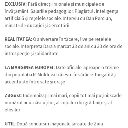
EXCLUSIV:
Fără direcții raionale și municipale de
învățământ. Salariile pedagogilor. Plagiatul, inteligența
artificială și rețelele sociale. Interviu cu Dan Perciun,
ministrul Educației și Cercetării
REALITATEA:
O aniversare în tăcere, live pe rețelele
sociale. Interpreta Dara a marcat 33 de ani cu 33 de ore de
introspecție și solidaritate
LA MARGINEA EUROPEI:
Date oficiale: aproape o treime
din populația R. Moldova trăiește în sărăcie. Inegalități
accentuate între sate și orașe
ZdGust
: Indemnizații mai mari, copii tot mai puțini: scade
numărul nou-născuților, al copiilor din grădinițe și al
elevilor
UTIL
: Două concursuri naționale lansate de Ziua