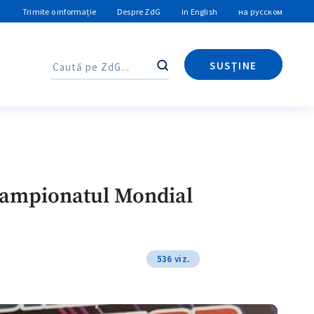
Trimite o informație
Despre ZdG
in English
на русском
SUSȚINE
Caută
Caută
a Campionatul Mondial
536 viz.