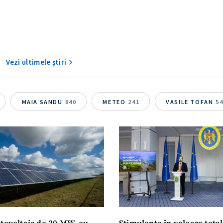
Vezi ultimele știri
MAIA SANDU
840
METEO
241
VASILE TOFAN
5