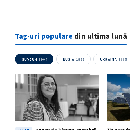
Tag-uri populare
din ultima lună
GUVERN
1904
RUSIA
1888
UCRAINA
1665