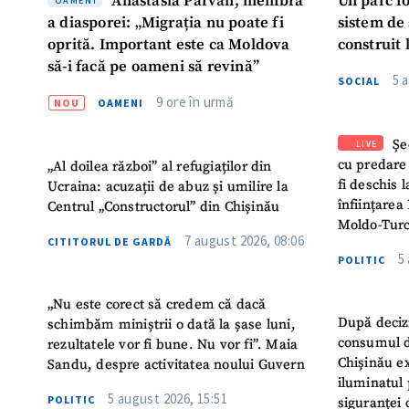
Anastasia Pârvan, membră
Un parc f
OAMENI
a diasporei: „Migrația nu poate fi
sistem de
oprită. Important este ca Moldova
construit 
să-i facă pe oameni să revină”
5 
SOCIAL
9 ore în urmă
NOU
OAMENI
Șe
LIVE
cu predare
„Al doilea război” al refugiaților din
fi deschis 
Ucraina: acuzații de abuz și umilire la
înființarea 
Centrul „Constructorul” din Chișinău
Moldo-Turc
7 august 2026, 08:06
CITITORUL DE GARDĂ
5
POLITIC
„Nu este corect să credem că dacă
După deciz
schimbăm miniștrii o dată la șase luni,
consumul d
rezultatele vor fi bune. Nu vor fi”. Maia
Chișinău ex
Sandu, despre activitatea noului Guvern
iluminatul 
5 august 2026, 15:51
POLITIC
siguranței 