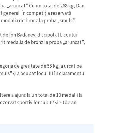
ba „aruncat”. Cu un total de 268 kg, Dan
ul general. În competiția rezervată
t medalia de bronz la proba „smuls”.
t de Ion Badanev, discipol al Liceului
erit medalia de bronz la proba „aruncat”,
CONTACT SURSĂ
egoria de greutate de 55 kg, a urcat pe
Sursă anonimă
+ Adaugă titlu
uls” și a ocupat locul III în clasamentul
Nume
+ Numele 
+ Încarcă imagine
tere a ajuns la un total de 10 medalii la
Email
+ Emailul 
zervat sportivilor sub 17 și 20 de ani.
+ Link media
Telefon
+ Telefon pe
Am citit și sunt de ac