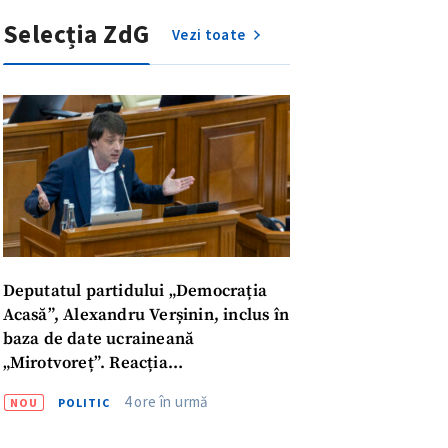
Selecția ZdG
Vezi toate
meu
Deputatul partidului „Democrația
Acasă”, Alexandru Verșinin, inclus în
meu
baza de date ucraineană
„Mirotvoreț”. Reacția
parlamentarului
rsonal
4 ore în urmă
NOU
POLITIC
ord cu
politica de