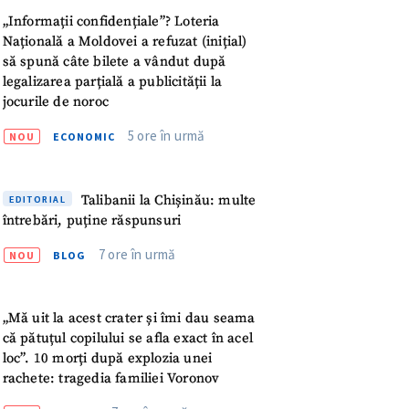
„Informații confidențiale”? Loteria
Națională a Moldovei a refuzat (inițial)
IREA
să spună câte bilete a vândut după
legalizarea parțială a publicității la
jocurile de noroc
5 ore în urmă
NOU
ECONOMIC
Talibanii la Chișinău: multe
EDITORIAL
întrebări, puține răspunsuri
7 ore în urmă
NOU
BLOG
„Mă uit la acest crater și îmi dau seama
că pătuțul copilului se afla exact în acel
loc”. 10 morți după explozia unei
rachete: tragedia familiei Voronov