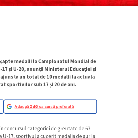
ă șapte medalii la Campionatul Mondial de
-17 și U-20, anunță Ministerul Educației și
 ajuns la un total de 10 medalii la actuala
t sportivilor sub 17 și 20 de ani.
Adaugă
ZdG
ca sursă preferată
în concursul categoriei de greutate de 67
a U-17, sportivul a cucerit medalia de aur la