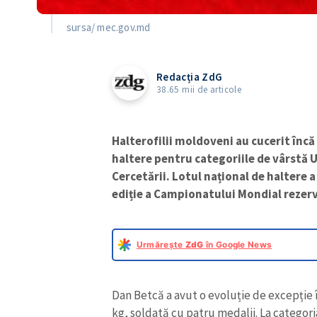
sursa/ mec.gov.md
Redacția ZdG
38.65 mii de articole
Halterofilii moldoveni au cucerit înc
haltere pentru categoriile de vârstă U
Cercetării. Lotul național de haltere a
ediție a Campionatului Mondial rezerva
Urmărește
ZdG
în Google News
Dan Betcă a avut o evoluție de excepție 
kg, soldată cu patru medalii. La categori