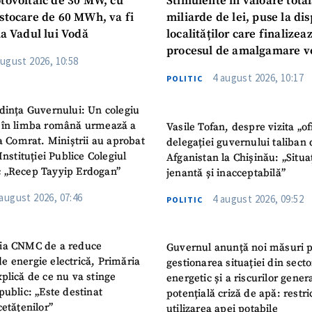
otovoltaic de 30 MW, cu
Stimulente în valoare total
 stocare de 60 MWh, va fi
miliarde de lei, puse la dis
la Vadul lui Vodă
localităților care finalizea
procesul de amalgamare v
august 2026, 10:58
4 august 2026, 10:17
POLITIC
dința Guvernului: Un colegiu
 în limba română urmează a
Vasile Tofan, despre vizita „of
la Comrat. Miniștrii au aprobat
delegației guvernului taliban 
Instituției Publice Colegiul
Afganistan la Chișinău: „Situa
 „Recep Tayyip Erdogan”
jenantă și inacceptabilă”
 august 2026, 07:46
4 august 2026, 09:52
POLITIC
ia CNMC de a reduce
Guvernul anunță noi măsuri 
e energie electrică, Primăria
gestionarea situației din secto
plică de ce nu va stinge
energetic și a riscurilor gener
public: „Este destinat
potențială criză de apă: restric
cetățenilor”
utilizarea apei potabile