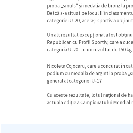
proba „smuls” și medalia de bronz la pro
Betcă s-a situat pe locul II în clasament
categoriei U-20, același sportiv a obținu
Un alt rezultat excepțional a fost obținu
Republican cu Profil Sportiv, care a cuc
categoria U-20, cu un rezultat de 150 kg.
ȘTIREA MEA
Nicoleta Cojocaru, care a concurat în cat
Titlu știre
podium cu medalia de argint la proba „sm
general al categoriei U-17.
Fotografie
Cu aceste rezultate, lotul național de hal
actuala ediție a Campionatului Mondial re
Link media