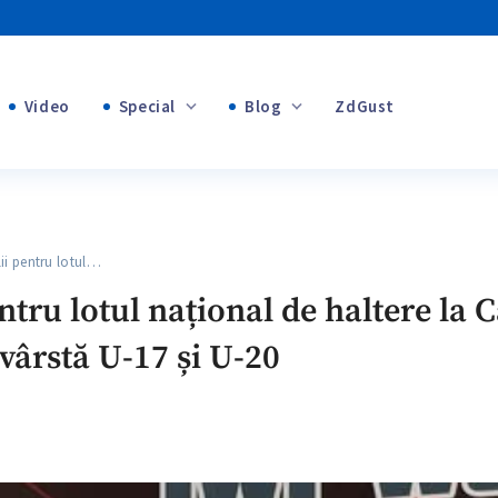
Video
Special
Blog
ZdGust
Banii tăi
+1
+1
i pentru lotul…
+2
ntru lotul național de haltere l
+1
 vârstă U-17 și U-20