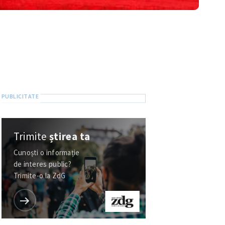
Trimite
știrea ta
Cunoști o informație
de interes public?
Trimite-o la ZdG