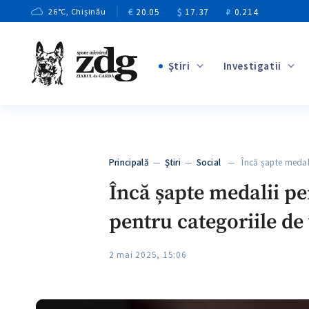
€
20.05
$
17.37
₽
0.214
26
°C
, Chișinău
Ştiri
Investigatii
+1
+3
+6
+4
Principală
—
Ştiri
—
Social
— Încă șapte medali
+6
Încă șapte medalii pe
pentru categoriile de
2 mai 2025, 15:06