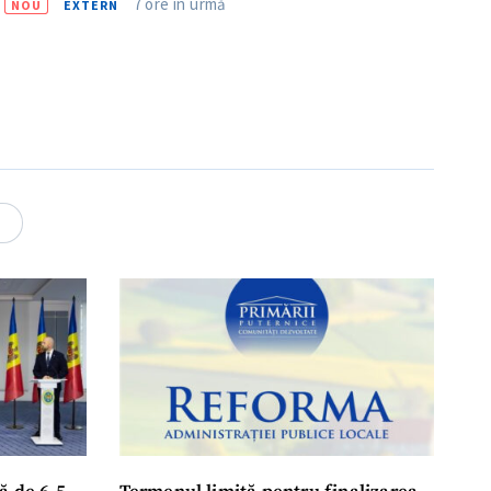
7 ore în urmă
NOU
EXTERN
4