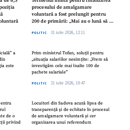
ă de 6,5
Termenul limită pentru finalizarea
poziția
procesului de amalgamare
ză
voluntară a fost prelungit pentru
oluntară
200 de primării: „Mai au o lună să se
așeze la masă, să ia o decizie finală”
31 iulie 2026, 12:11
POLITIC
icială” a
Prim-ministrul Tofan, soluții pentru
din
„situația salariilor nesimțite: „Vrem să
ția este
investigăm cele mai înalte 100 de
pachete salariale”
31 iulie 2026, 10:47
POLITIC
pentru
Locuitori din Sadova acuză lipsa de
rul
transparență și de echitate în procesul
ate de o
de amalgamare voluntară și cer
ții privind
organizarea unui referendum