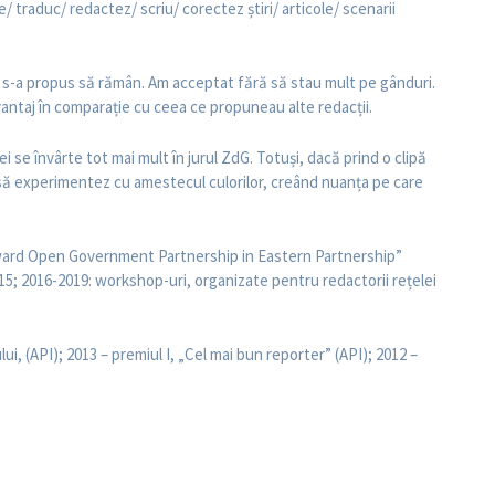
e/ traduc/ redactez/ scriu/ corectez știri/ articole/ scenarii
mi s-a propus să rămân. Am acceptat fără să stau mult pe gânduri.
avantaj în comparație cu ceea ce propuneau alte redacții.
i se învârte tot mai mult în jurul ZdG. Totuși, dacă prind o clipă
au să experimentez cu amestecul culorilor, creând nuanța pe care
ward Open Government Partnership in Eastern Partnership”
015; 2016-2019: workshop-uri, organizate pentru redactorii rețelei
ui, (API); 2013 – premiul I, „Cel mai bun reporter” (API); 2012 –