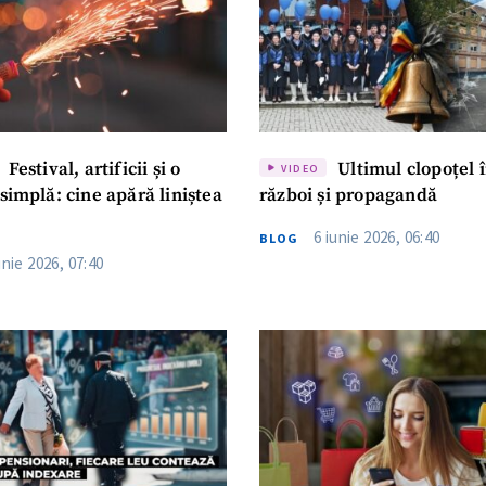
Festival, artificii și o
Ultimul clopoțel î
VIDEO
simplă: cine apără liniștea
război și propagandă
6 iunie 2026, 06:40
BLOG
unie 2026, 07:40
CONTACT SURSĂ
Sursă anonimă
+ Adaugă titlu
Nume