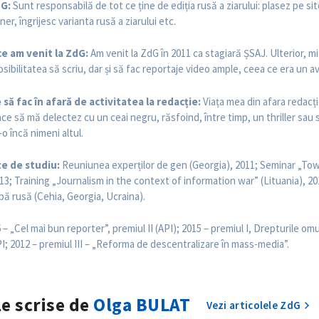
dG:
Sunt responsabilă de tot ce ține de ediția rusă a ziarului: plasez pe sit
ner, îngrijesc varianta rusă a ziarului etc.
ce am venit la ZdG:
Am venit la ZdG în 2011 ca stagiară ȘSAJ. Ulterior, 
sibilitatea să scriu, dar și să fac reportaje video ample, ceea ce era un 
 să fac în afară de activitatea la redacție:
Viața mea din afara redacție
place să mă delectez cu un ceai negru, răsfoind, între timp, un thriller s
o încă nimeni altul.
te de studiu:
Reuniunea experților de gen (Georgia), 2011; Seminar „To
013; Training „Journalism in the context of information war” (Lituania), 2
bă rusă (Cehia, Georgia, Ucraina).
– „Cel mai bun reporter”, premiul II (API); 2015 – premiul I, Drepturile omul
PI; 2012 – premiul III – „Reforma de descentralizare în mass-media”.
le scrise de
Olga BULAT
Vezi articolele ZdG