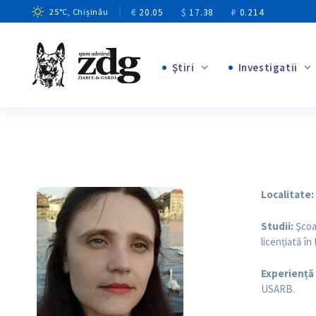
€
20.05
$
17.38
₽
0.214
25
°C
, Chișinău
Ştiri
Investigatii
+8
+4
+1
+12
+1
+5
Localitate:
Studii:
Şcoal
licențiată în
Experiență
USARB.