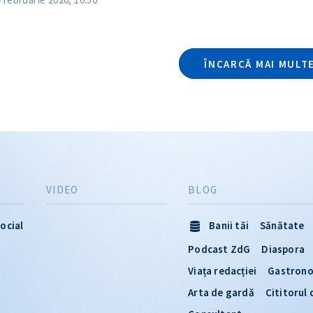
ÎNCARCĂ MAI MULT
VIDEO
BLOG
ocial
Banii tăi
Sănătate
Podcast ZdG
Diaspora
Viața redacției
Gastron
Arta de gardă
Cititorul