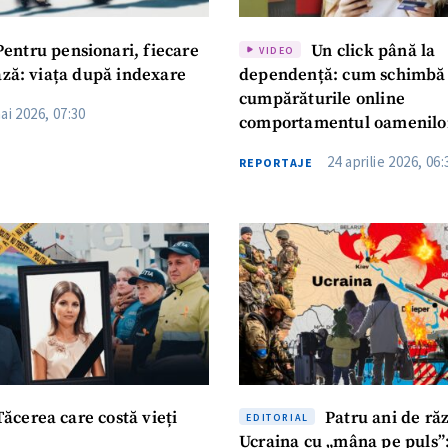
+ Numele 
+ Încarcă imagine
entru pensionari, fiecare
Un click până la
VIDEO
Email
+ Emailul 
ază: viața după indexare
dependență: cum schimbă
+ Link media
cumpărăturile online
ai 2026, 07:30
Telefon
+ Telefon pe
comportamentul oamenilo
24 aprilie 2026, 06:
Am citit și sunt de ac
REPORTAJE
+ Mesajul știrei
confidențialitate
.
TRIMITE ȘT
ăcerea care costă vieți
Patru ani de răz
EDITORIAL
Ucraina cu „mâna pe puls”: