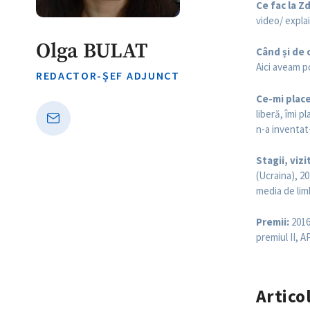
Ce fac la Z
video/ explai
Olga BULAT
Când și de 
Aici aveam po
REDACTOR-ȘEF ADJUNCT
Ce-mi place
liberă, îmi 
n-a inventat-
Stagii, vizi
(Ucraina), 2
media de lim
Premii:
2016 
premiul II, A
Artico