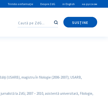
Trimite o informație
Despre ZdG
in English
на русском
SUSȚINE
Caută
Caută
Bălţi (USARB), magistru în filologie (2006-2007); USARB,
jurnalistă la ZdG; 2007 – 2010, asistentă universitară, Filologie,