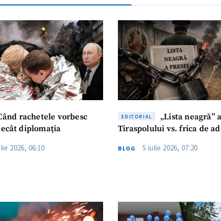
ând rachetele vorbesc
„Lista neagră” 
EDITORIAL
decât diplomația
Tiraspolului vs. frica de a
ulie 2026, 06:10
5 iulie 2026, 07:20
BLOG