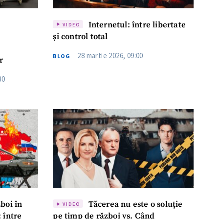
meu
Internetul: între libertate
VIDEO
meu
și control total
28 martie 2026, 09:00
rsonal
BLOG
r
30
ord cu
politica de
IREA
boi în
Tăcerea nu este o soluție
VIDEO
 între
pe timp de război vs. Când