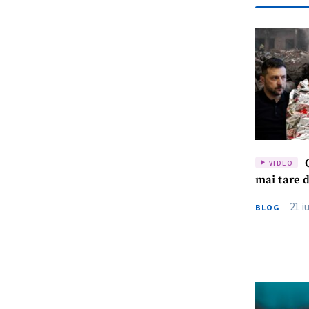
C
VIDEO
mai tare 
21 i
BLOG