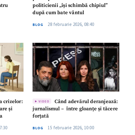
ntru
politicienii „își schimbă chipiul”
după cum bate vântul
28 februarie 2026, 08:40
BLOG
 crizelor:
Când adevărul deranjează:
VIDEO
are și
jurnalismul – între gloanțe și tăcere
va
forțată
7:30
15 februarie 2026, 10:00
BLOG