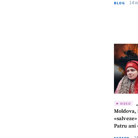
14 m
BLOG
„
VIDEO
Moldova, i
«salveze» 
Patru ani 
– un rezu
24