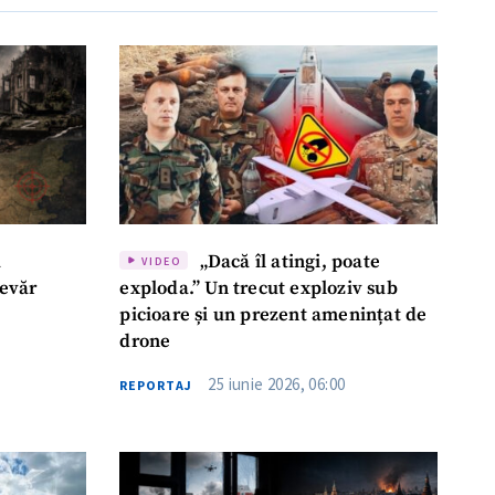
a
„Dacă îl atingi, poate
VIDEO
devăr
exploda.” Un trecut exploziv sub
picioare și un prezent amenințat de
drone
25 iunie 2026, 06:00
REPORTAJ