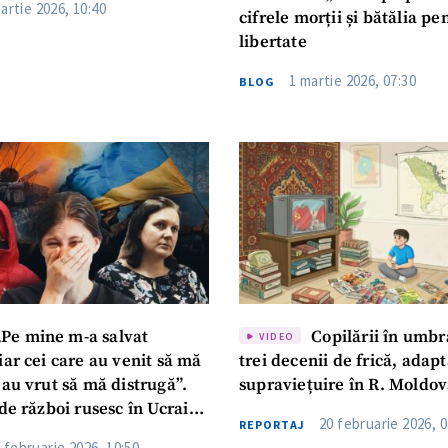
artie 2026, 10:40
cifrele morții și bătălia pe
libertate
1 martie 2026, 07:30
BLOG
Pe mine m-a salvat
Copilării în umbra
VIDEO
ar cei care au venit să mă
trei decenii de frică, adapt
au vrut să mă distrugă”.
supraviețuire în R. Moldo
de război rusesc în Ucraina
20 februarie 2026, 0
REPORTAJ
mat ZdG
 februarie 2026, 10:50