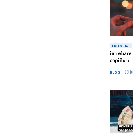
EDITORIAL
întrebare 
copiilor?
19 i
BLOG
ȘTIREA MEA
Titlu știre