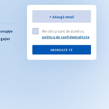
Email
+ Adaugă email
corupție
Am citit și sunt de acord cu
politica de confidențialitate
.
igației
ABONEAZĂ-TE
Citește articolul
CITEȘTE