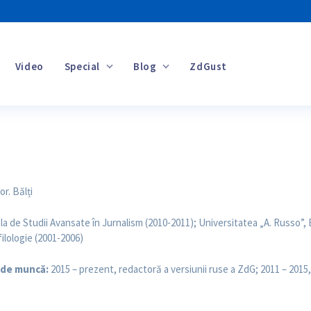
Video
Special
Blog
ZdGust
Banii tăi
or. Bălți
a de Studii Avansate în Jurnalism (2010-2011); Universitatea „A. Russo”, 
 filologie (2001-2006)
 de muncă:
2015 – prezent, redactoră a versiunii ruse a ZdG; 2011 – 2015, 