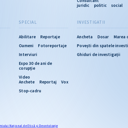
Consultant
juridic
politic
social
SPECIAL
INVESTIGATII
Abilitare
Reportaje
Ancheta
Dosar
Marea 
Oameni
Fotoreportaje
Povești din spatele invest
Interviuri
Ghiduri de investigații
Expo 30 de ani de
corupție
Video
Anchete
Reportaj
Vox
Stop-cadru
miului Naţional de Etică și Deontologie