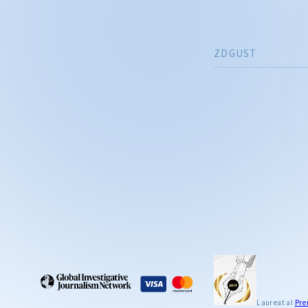
ZDGUST
Laureat al
Pre