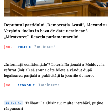
Deputatul partidului „Democrația Acasă”, Alexandru
Verșinin, inclus în baza de date ucraineană
„Mirotvoreț”. Reacția parlamentarului
2 ore în urmă
NOU
POLITIC
„Informații confidențiale”? Loteria Națională a Moldovei a
refuzat (inițial) să spună câte bilete a vândut după
legalizarea parțială a publicității la jocurile de noroc
3 ore în urmă
NOU
ECONOMIC
Talibanii la Chișinău: multe întrebări, puține
EDITORIAL
răspunsuri