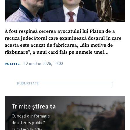
A fost respinsă cererea avocatului lui Platon de a
recuza judecătorul care examinează dosarul în care
acesta este acuzat de fabricarea, „din motive de
răzbunare”, a unui card fals pe numele unei
judecătoare CSJ
12 martie 2026, 10:00
POLITIC
Trimite
știrea ta
Cunoști o informație
de interes public?
Trimite-o la ZdG