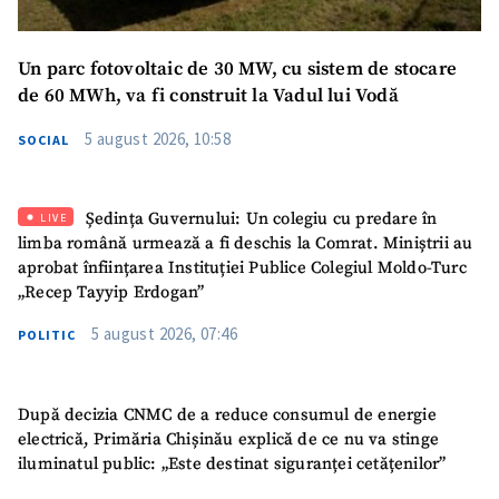
Mesajul știrei
+ Mesajul știrei
Un parc fotovoltaic de 30 MW, cu sistem de stocare
de 60 MWh, va fi construit la Vadul lui Vodă
CONTACT SURSĂ
5 august 2026, 10:58
SOCIAL
Sursă anonimă
Nume
+ Numele meu
Ședința Guvernului: Un colegiu cu predare în
LIVE
limba română urmează a fi deschis la Comrat. Miniștrii au
Email
+ Emailul meu
aprobat înființarea Instituției Publice Colegiul Moldo-Turc
„Recep Tayyip Erdogan”
Telefon
+ Telefon personal
5 august 2026, 07:46
POLITIC
Am citit și sunt de
acord cu
politica de
După decizia CNMC de a reduce consumul de energie
confidențialitate
.
electrică, Primăria Chișinău explică de ce nu va stinge
iluminatul public: „Este destinat siguranței cetățenilor”
TRIMITE ȘTIREA