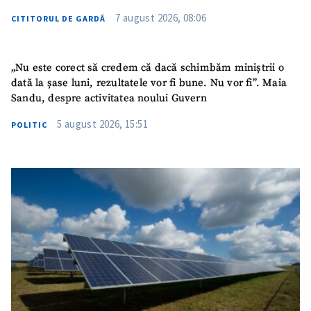
7 august 2026, 08:06
CITITORUL DE GARDĂ
„Nu este corect să credem că dacă schimbăm miniștrii o
dată la șase luni, rezultatele vor fi bune. Nu vor fi”. Maia
Sandu, despre activitatea noului Guvern
5 august 2026, 15:51
POLITIC
ȘTIREA MEA
Titlu știre
+ Adaugă titlu
Fotografie
+ Încarcă imagine
Link media
+ Link media