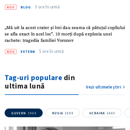
5 ore în urmă
NOU
BLOG
„Mă uit la acest crater și îmi dau seama că pătuțul copilului
se afla exact în acel loc”. 10 morți după explozia unei
rachete: tragedia familiei Voronov
5 ore în urmă
NOU
EXTERN
Trimite o informație
Despre ZdG
in English
на русском
Tag-uri populare
din
ultima lună
Vezi ultimele știri
GUVERN
1904
RUSIA
1888
UCRAINA
1665