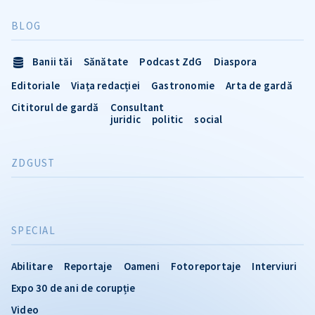
BLOG
Banii tăi
Sănătate
Podcast ZdG
Diaspora
Editoriale
Viața redacției
Gastronomie
Arta de gardă
Cititorul de gardă
Consultant
juridic
politic
social
ZDGUST
SPECIAL
Abilitare
Reportaje
Oameni
Fotoreportaje
Interviuri
Expo 30 de ani de corupție
Video