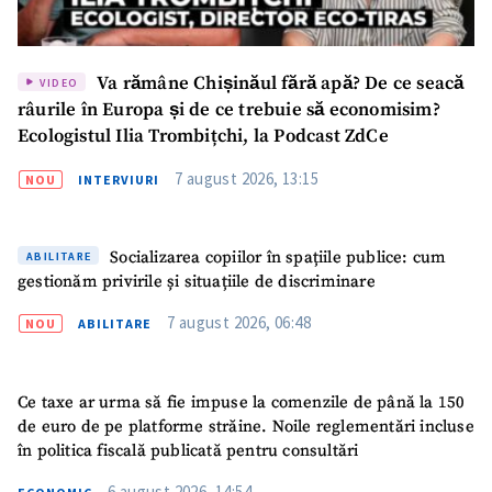
Va rămâne Chișinăul fără apă? De ce seacă
VIDEO
râurile în Europa și de ce trebuie să economisim?
Ecologistul Ilia Trombițchi, la Podcast ZdCe
7 august 2026, 13:15
NOU
INTERVIURI
Socializarea copiilor în spațiile publice: cum
ABILITARE
gestionăm privirile și situațiile de discriminare
7 august 2026, 06:48
NOU
ABILITARE
Ce taxe ar urma să fie impuse la comenzile de până la 150
de euro de pe platforme străine. Noile reglementări incluse
în politica fiscală publicată pentru consultări
6 august 2026, 14:54