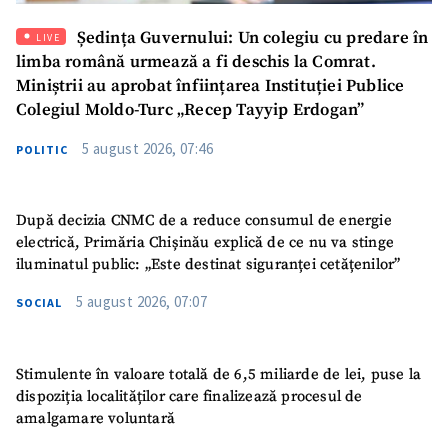
Ședința Guvernului: Un colegiu cu predare în
LIVE
Mesajul știrei
+ Mesajul știrei
limba română urmează a fi deschis la Comrat.
Miniștrii au aprobat înființarea Instituției Publice
Colegiul Moldo-Turc „Recep Tayyip Erdogan”
CONTACT SURSĂ
Sursă anonimă
5 august 2026, 07:46
POLITIC
Nume
+ Numele meu
După decizia CNMC de a reduce consumul de energie
electrică, Primăria Chișinău explică de ce nu va stinge
Email
+ Emailul meu
iluminatul public: „Este destinat siguranței cetățenilor”
5 august 2026, 07:07
SOCIAL
Telefon
+ Telefon personal
Am citit și sunt de
acord cu
politica de
Stimulente în valoare totală de 6,5 miliarde de lei, puse la
confidențialitate
.
dispoziția localităților care finalizează procesul de
amalgamare voluntară
TRIMITE ȘTIREA