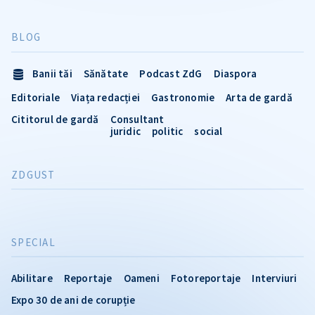
BLOG
Banii tăi
Sănătate
Podcast ZdG
Diaspora
Editoriale
Viața redacției
Gastronomie
Arta de gardă
Cititorul de gardă
Consultant
juridic
politic
social
ZDGUST
SPECIAL
Abilitare
Reportaje
Oameni
Fotoreportaje
Interviuri
Expo 30 de ani de corupție