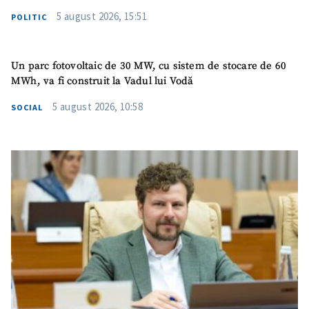
5 august 2026, 15:51
POLITIC
Un parc fotovoltaic de 30 MW, cu sistem de stocare de 60
MWh, va fi construit la Vadul lui Vodă
5 august 2026, 10:58
SOCIAL
ȘTIREA MEA
Titlu știre
+ Adaugă titlu
Fotografie
+ Încarcă imagine
Link media
+ Link media