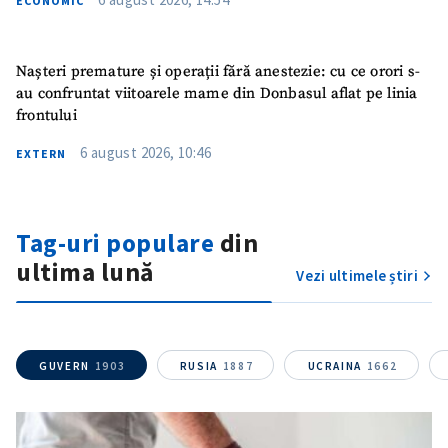
ECONOMIC
Nașteri premature și operații fără anestezie: cu ce orori s-
au confruntat viitoarele mame din Donbasul aflat pe linia
frontului
6 august 2026, 10:46
EXTERN
Trimite o informație
Despre ZdG
Tag-uri populare
din
in English
на русском
ultima lună
Vezi ultimele știri
GUVERN
1903
RUSIA
1887
UCRAINA
1662