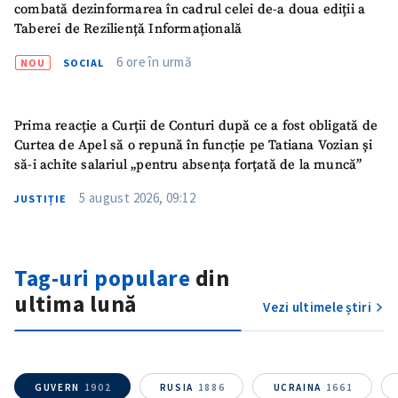
combată dezinformarea în cadrul celei de-a doua ediții a
Taberei de Reziliență Informațională
6 ore în urmă
NOU
SOCIAL
Prima reacție a Curții de Conturi după ce a fost obligată de
Curtea de Apel să o repună în funcție pe Tatiana Vozian și
să-i achite salariul „pentru absența forțată de la muncă”
5 august 2026, 09:12
JUSTIȚIE
Trimite o informație
Despre ZdG
in English
на русском
Tag-uri populare
din
ultima lună
Vezi ultimele știri
GUVERN
1902
RUSIA
1886
UCRAINA
1661