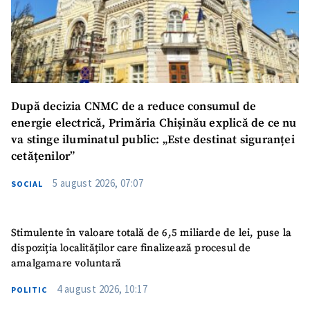
Link media
+ Link media
Mesajul știrei
+ Mesajul știrei
După decizia CNMC de a reduce consumul de
CONTACT SURSĂ
energie electrică, Primăria Chișinău explică de ce nu
va stinge iluminatul public: „Este destinat siguranței
Sursă anonimă
cetățenilor”
Nume
+ Numele meu
5 august 2026, 07:07
SOCIAL
Email
+ Emailul meu
Stimulente în valoare totală de 6,5 miliarde de lei, puse la
dispoziția localităților care finalizează procesul de
Telefon
+ Telefon personal
amalgamare voluntară
Am citit și sunt de
4 august 2026, 10:17
POLITIC
acord cu
politica de