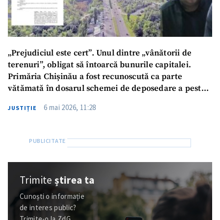
„Prejudiciul este cert”. Unul dintre „vânătorii de
terenuri”, obligat să întoarcă bunurile capitalei.
Primăria Chișinău a fost recunoscută ca parte
vătămată în dosarul schemei de deposedare a peste
5 hectare de terenuri
6 mai 2026, 11:28
JUSTIȚIE
Trimite
știrea ta
Cunoști o informație
de interes public?
Trimite-o la ZdG