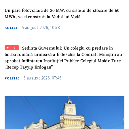
Un parc fotovoltaic de 30 MW, cu sistem de stocare de 60
MWh, va fi construit la Vadul lui Vodă
5 august 2026, 10:58
SOCIAL
Ședința Guvernului: Un colegiu cu predare în
LIVE
limba română urmează a fi deschis la Comrat. Miniștrii au
aprobat înființarea Instituției Publice Colegiul Moldo-Turc
„Recep Tayyip Erdogan”
5 august 2026, 07:46
POLITIC
ȘTIREA MEA
Titlu știre
+ Adaugă titlu
Fotografie
+ Încarcă imagine