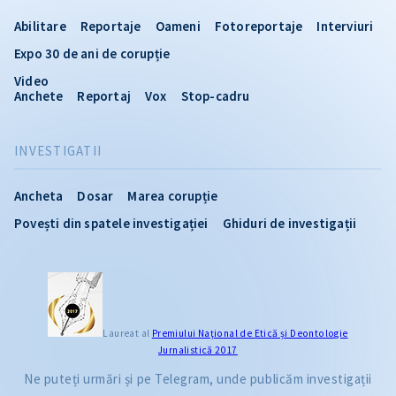
Abilitare
Reportaje
Oameni
Fotoreportaje
Interviuri
Expo 30 de ani de corupție
Video
Anchete
Reportaj
Vox
Stop-cadru
INVESTIGATII
Ancheta
Dosar
Marea corupție
Povești din spatele investigației
Ghiduri de investigații
Laureat al
Premiului Naţional de Etică și Deontologie
Jurnalistică 2017
Ne puteți urmări și pe Telegram, unde publicăm investigații