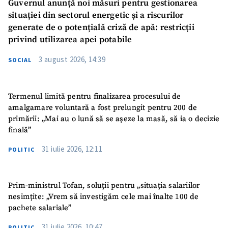
Guvernul anunță noi măsuri pentru gestionarea
situației din sectorul energetic și a riscurilor
generate de o potențială criză de apă: restricții
privind utilizarea apei potabile
3 august 2026, 14:39
SOCIAL
Termenul limită pentru finalizarea procesului de
amalgamare voluntară a fost prelungit pentru 200 de
primării: „Mai au o lună să se așeze la masă, să ia o decizie
finală”
31 iulie 2026, 12:11
POLITIC
Prim-ministrul Tofan, soluții pentru „situația salariilor
nesimțite: „Vrem să investigăm cele mai înalte 100 de
pachete salariale”
31 iulie 2026, 10:47
POLITIC