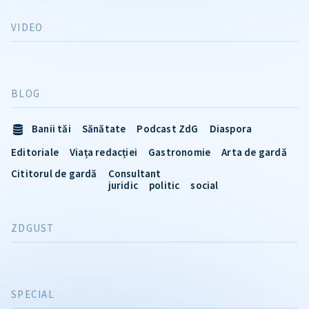
VIDEO
BLOG
Banii tăi
Sănătate
Podcast ZdG
Diaspora
Editoriale
Viața redacției
Gastronomie
Arta de gardă
Cititorul de gardă
Consultant
juridic
politic
social
ZDGUST
SPECIAL