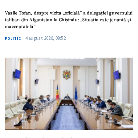
confidențialitate
.
Vasile Tofan, despre vizita „oficială” a delegației guvernului
TRIMITE ȘTIREA
taliban din Afganistan la Chișinău: „Situația este jenantă și
inacceptabilă”
4 august 2026, 09:52
POLITIC
SUSȚINE